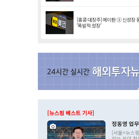
[홍콩 대장주] 메이퇀 ③ 신성장
'폭발적 성장'
[뉴스핌 베스트 기사]
정동영 업무
[서울=뉴스핌
안보 분야 정