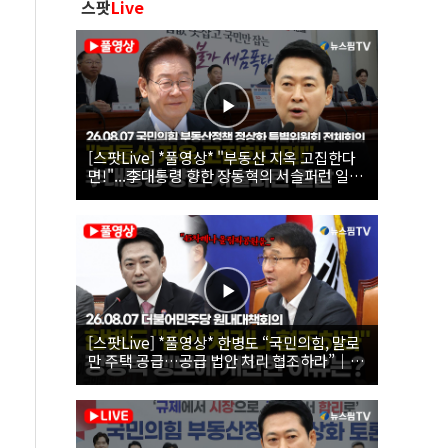
스팟
Live
[스팟Live] *풀영상* "부동산 지옥 고집한다
면!"...李대통령 향한 장동혁의 서슬퍼런 일갈
| 26.08.07 국민의힘 부동산정책 정상화 특별
위원회 전체회의
[스팟Live] *풀영상* 한병도 “국민의힘, 말로
만 주택 공급…공급 법안 처리 협조하라”｜
26.08.07 더불어민주당 원내대책회의