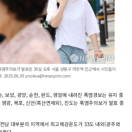
첫 폭염주의보가 발효된 30일 오후 서울 성동구 마장역 인근에서 시민들이
025.06.30 yooksa@newspim.com
화순, 보성, 광양, 순천, 완도, 영암에 내려진 폭염경보는 유지 중
함평, 영광, 목포, 신안(흑산면제외), 진도는 폭염주의보가 발효 중
 전남 대부분의 지역에서 최고체감온도가 33도 내외(광주와
덥겠다.