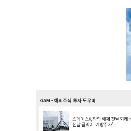
GAM
- 해외주식 투자 도우미
스페이스X, 락업 해제 첫날 되레 급
전날 급락이 '예방주사'