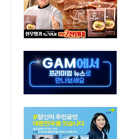
혹한 여름"…구윤철, 쪽방촌 폭염 대응상황 점검
육박 7년 새 7배 늘었다...폭염 대책비는 8.6배 증가
유럽 패싱… '유로화 팔아 엔화 부양' 사후 통보만
…'닥터 코퍼'가 말하는 경기 신호가 달라졌다
 노선 재개...3년 2개월 만
다양성 제고 특별 위원회 위촉장 수여식 및 1차 회의
규모 美 전력 케이블 수주