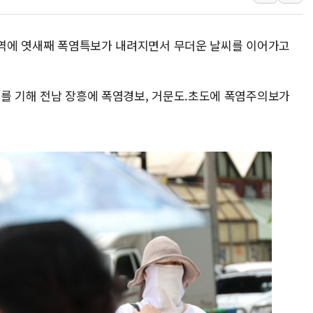
"취약계층에 더 가
전국 그늘막 4만개 
 지역에 엿새째 폭염특보가 내려지면서 무더운 날씨를 이어가고
美·日 환율공조에 
구리값 사상 최고치
시를 기해 전남 장흥에 폭염경보, 거문도.초도에 폭염주의보가
에어프레미아, 호치민
국민통합위, 정치 
티엠씨, 220억원 