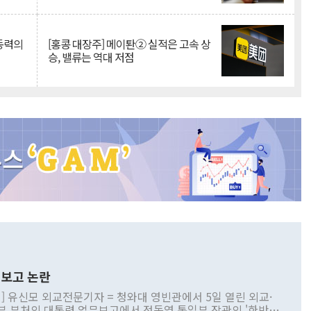
 동력의
[홍콩 대장주] 메이퇀② 실적은 고속 상
승, 밸류는 역대 저점
보고 논란
] 유신모 외교전문기자 = 청와대 영빈관에서 5일 열린 외교·
부 부처의 대통령 업무보고에서 정동영 통일부 장관의 '한반도