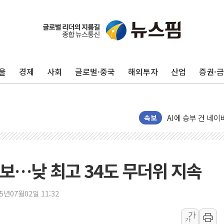
"최대 2시간 앞서 
유니슨 "국내생산
울
경제
사회
글로벌·중국
해외투자
산업
증권·
창호 교체하다 난간
장동혁 "규제와 대
[속보] 종합특검, 
AI에 승부 건 네
속보
日, 4~6월 105조
오렌지플래닛 창업
경찰, '300억대 
보…낮 최고 34도 무더위 지속
장동혁 "집값 올려
[속보] '해병 순직
25년07월02일 11:32
부동산정책 정상화
가
가
경찰, '강북구 오피