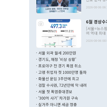
평화공존 발전
2026-08-06 06:
발언 중에는 
언한 것이 있
령은 공개적으
6월 경상수
주의적 희망에
관의 대북 정
[서울=뉴스핌
관 부처 장관
어 역대 최대
관의 무리한 
출 호조로 월
다. [정동영 통일부 장관이 지난달 23일 오후 서울 종로구 정부서울청사에
2026-08-06 08:
료=한국은행] 한국은행이 6일 발표한 '2026년 6월 국제수지(잠정)'에
서 취임 1주년 
면 지난 6월
부 장관 권한
1000만달러
서울 외곽 월세 200만원
발전 구상'을
이에 따라 올
적 갈등 해결
경기도, 재정 '비상 상황'
했다. 경상수
결과 혐오의 
9000만달러
프로야구 전 경기 폭염 취소
년간의 CVI
지 기준 상품
고령 취업자 첫 1000만명 돌파
무너졌다고도 
며 월간 기준
현실을 바꾸는
달러로 38.
화물선 운임 3주만에 최고
를 평화 체제
196.9% 급
검찰 수사권, 72년만에 막 내려
함께 4자 대
수출은 160
지만 이 대통
서울 첫 폭염중대경보
(18.6%) 
화공존 정책이
했다. 통관 기
'300억 사기' 차가원 구속
다"고 지적했
(16.4%)
투리가 잡혀 
실거주 아니면 세금 껑충
월(-10억9