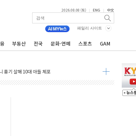
2026.08.08 (토)
ENG
中文
|
|
흉기 난동…60대 남성 2명 숨져
손해 보는 일 없게"…'결혼 페널티' 22개 과제 손본다
패밀리 사이트
서 모터보트 전복…1명 사망·1명 실종
금융
부동산
전국
문화·연예
스포츠
GAM
자 기림의 날 참석..."국제적 시민 연대로 목소리 내야"
질 중 실종 60대 나흘만에 숨진 채 발견
 흉기 살해 10대 아들 체포
 '뻔뻔' 받아친 정청래…제주 연설서 신경전 고조
재검토 지시…與 "적극 환영"·野 "졸속 국정"
주의보…10일까지 최대 3.5m 높은 물결
사망 23명…정부, 비상대응기구 가동
, 수도 베이징도 부동산 규제 철폐
위 상승으로 피서객 7명 고립…전원 구조
별똥별 멍' 운영…페르세우스 유성우 관측
시간당 50mm 이상 폭우…호우경보 발효