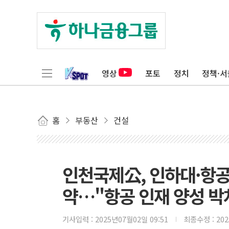
영상
포토
정치
정책·서
홈
부동산
건설
인천국제公, 인하대·항
약…"항공 인재 양성 박
기사입력 :
2025년07월02일 09:51
최종수정 :
20