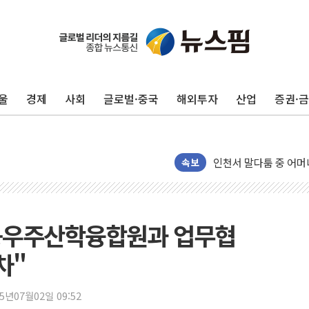
서울 중랑구 주택가서 
李대통령 "결혼 때문에 
여수 오동도 인근 해상
울
경제
사회
글로벌·중국
해외투자
산업
증권·
추미애, '위안부' 피해
인천 선재도 갯벌서 해루
인천서 말다툼 중 어머니
'화합' 꺼낸 김민석에
속보
李대통령, ISA 개편 
동해중부 전 해상 풍랑
연일 폭염에 온열질환 
공우주산학융합원과 업무협
中 전방위 아파트 부양
차"
인제 용대리 계곡서 수
동해시, 11~14일 '
25년07월02일 09:52
강원 중·남부 동해안 