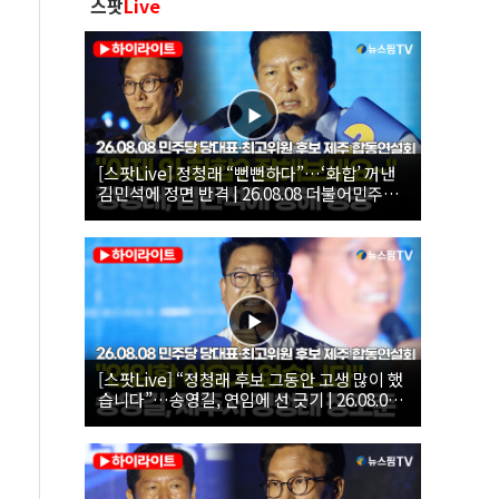
스팟
Live
[스팟Live] 정청래 “뻔뻔하다”…‘화합’ 꺼낸
김민석에 정면 반격 | 26.08.08 더불어민주당
당대표·최고위원 후보 제주 합동연설회
[스팟Live] “정청래 후보 그동안 고생 많이 했
습니다”…송영길, 연임에 선 긋기 | 26.08.08
더불어민주당 당대표·최고위원 후보 제주 합
동연설회