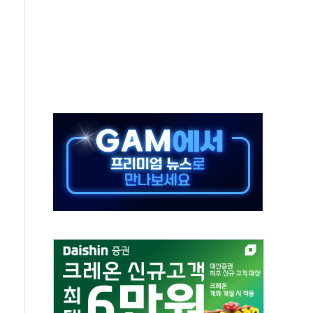
0대 숨져…온열질환 여부 조사
능시험 오전 집중 편성…체감온도 38도 넘으면 중단
누르기 방지법' 전면 재검토 지시
시간당 20~30mm 강한 비...가뭄 해소될 듯
지속…내륙 곳곳 소나기
 검토, 민주당 스스로 원칙 뒤집는 것"