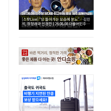
[스팟Live] “당 돌아가는 모습에 분노”…김민
석, 정청래와 신경전 | 26.08.08 더불어민주당
당대표·최고위원 후보 제주 합동연설회