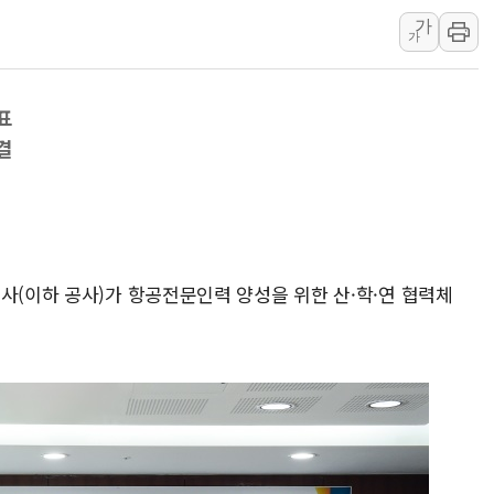
가
청양 밭에서 일하던 9
가
폭염에 車 운전면허 기
李대통령, 'ISA·주가
표
'호우 특보' 경북 울진 
결
주말 무더위·열대야 
오세훈 "용산공원 주택
사(이하 공사)가 항공전문인력 양성을 위한 산·학·연 협력체