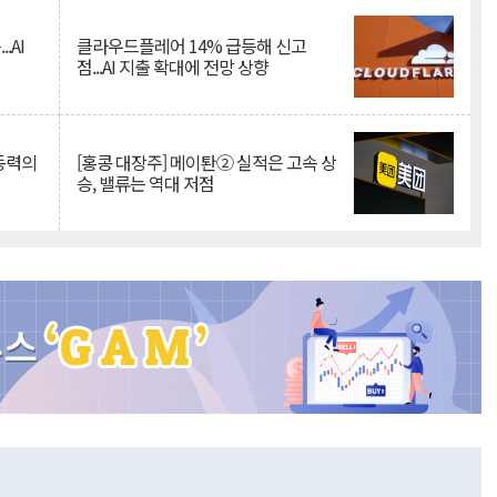
.AI
클라우드플레어 14% 급등해 신고
점...AI 지출 확대에 전망 상향
 동력의
[홍콩 대장주] 메이퇀② 실적은 고속 상
승, 밸류는 역대 저점