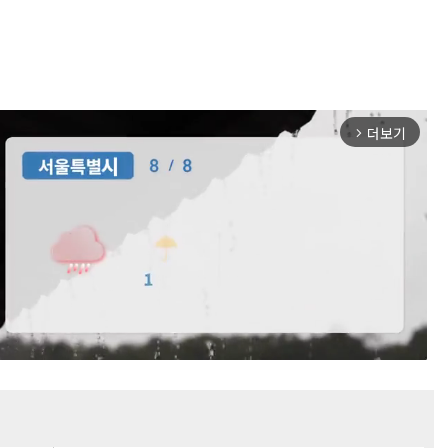
더보기
arrow_forward_ios
Mute