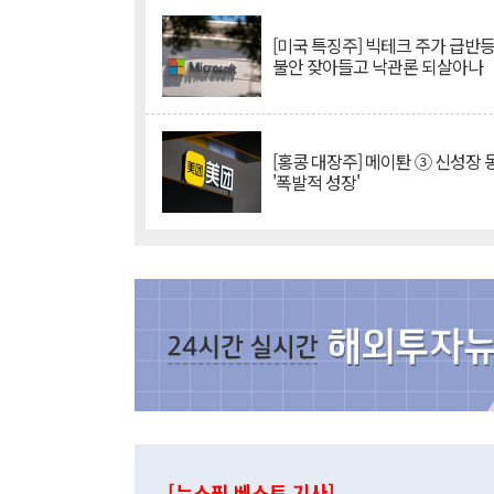
[미국 특징주] 빅테크 주가 급반등..
불안 잦아들고 낙관론 되살아나
[홍콩 대장주] 메이퇀 ③ 신성장
'폭발적 성장'
[뉴스핌 베스트 기사]