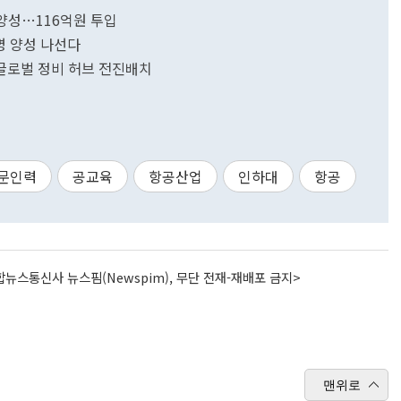
 양성…116억원 투입
명 양성 나선다
 글로벌 정비 허브 전진배치
문인력
공교육
항공산업
인하대
항공
뉴스통신사 뉴스핌(Newspim), 무단 전재-재배포 금지>
맨위로