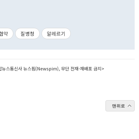
협약
질병청
알레르기
뉴스통신사 뉴스핌(Newspim), 무단 전재-재배포 금지>
맨위로