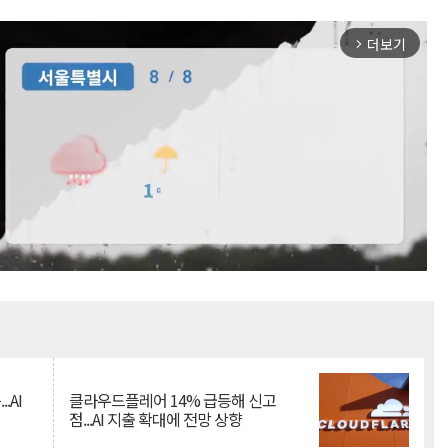
더보기
arrow_forward_ios
Mute
.AI
클라우드플레어 14% 급등해 신고
점...AI 지출 확대에 전망 상향