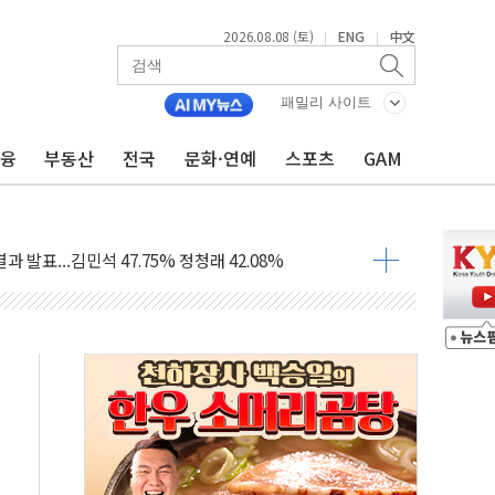
2026.08.08 (토)
ENG
中文
|
|
산사태 주의보'...경북도, 호우 피해·통제구간 없어
%p' 차 재역전 성공...金 45.42% vs 鄭 44.56%
패밀리 사이트
·정청래·김민석 당대표 후보
금융
부동산
전국
문화·연예
스포츠
GAM
 정청래에 승리...47.75% vs 42.08%
과 발표...김민석 47.75% 정청래 42.08%
표...김민석 45.09% 정청래 43.27% 송영길 11.63%
표...김민석 52.64% 정청래 39.89% 송영길 7.47%
0~8.14)
…공습 한계·탄약 부족 현실화
50㎜ 폭우…강원 동해안 강한 비 이어져
 환경미화원 수거차에 치여 사망
동…60대 남성 2명 숨져
보는 일 없게"…'결혼 페널티' 22개 과제 손본다