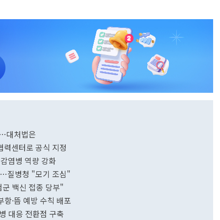
'…대처법은
협력센터로 공식 지정
감염병 역량 강화
생…질병청 "모기 조심"
험군 백신 접종 당부"
부항·뜸 예방 수칙 배포
병 대응 전환점 구축