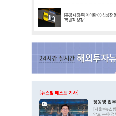
[홍콩 대장주] 메이퇀 ③ 신성장
'폭발적 성장'
[뉴스핌 베스트 기사]
정동영 업무
[서울=뉴스핌
안보 분야 정