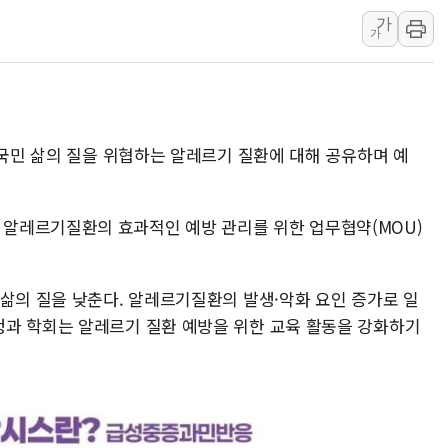
가
여수 오동도 인근 해상서 모
가
추미애, '위안부' 피해자 기림
인천 선재도 갯벌서 해루질 중
인천서 말다툼 중 어머니 흉기
'화합' 꺼낸 김민석에 '뻔뻔
 국민 삶의 질을 위협하는 알레르기 질환에 대해 공유하며 예
李대통령, ISA 개편 재검토 
알레르기질환의 효과적인 예방 관리를 위한 업무협약(MOU)
 삶의 질을 낮춘다. 알레르기질환의 발생·악화 요인 증가로 일
과 학회는 알레르기 질환 예방을 위한 교육 활동을 강화하기