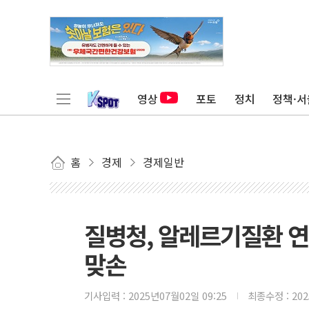
영상
포토
정치
정책·서
홈
경제
경제일반
질병청, 알레르기질환 
맞손
기사입력 :
2025년07월02일 09:25
최종수정 :
20