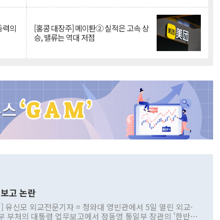
 동력의
[홍콩 대장주] 메이퇀② 실적은 고속 상
승, 밸류는 역대 저점
보고 논란
] 유신모 외교전문기자 = 청와대 영빈관에서 5일 열린 외교·
부 부처의 대통령 업무보고에서 정동영 통일부 장관의 '한반도