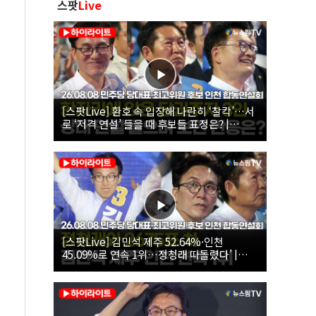
스팟
Live
[스팟Live] 환호 속 입장해 나란히 ‘찰칵’…서
로 ‘저격 연설’ 들을 때 후보들 표정은? |
26.08.08 더불어민주당 당대표·최고위원 후
보 인천 합동연설회
[스팟Live] 김민석 제주 52.64%·인천
45.09%로 연속 1위…정청래 따돌렸다’ |
26.08.08 더불어민주당 당대표·최고위원 후
보 인천 합동연설회