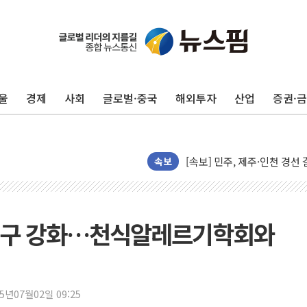
울진·영덕 '호우특보'-포항 '
[종합] 김민석, 정청래에 '0.86
인천 합동연설회 나선 송영길
울
경제
사회
글로벌·중국
해외투자
산업
증권·
김민석, 2주차 제주·인천 경선서
인사하는 김민석 당대표 후보
[속보] 민주, 제주·인천 경선 결
[속보] 민주, 인천 경선 결과 발
속보
[속보] 민주, 제주 경선 결과 발
이번주 국내 주요 금융일정(8.1
美, 이란전 출구전략 만지작
연구 강화…천식알레르기학회와
강릉·동해·삼척 시간당 최대 
폐기물 수거하다 참변…60대
서울 중랑구 주택가서 흉기 난
25년07월02일 09:25
李대통령 "결혼 때문에 손해 