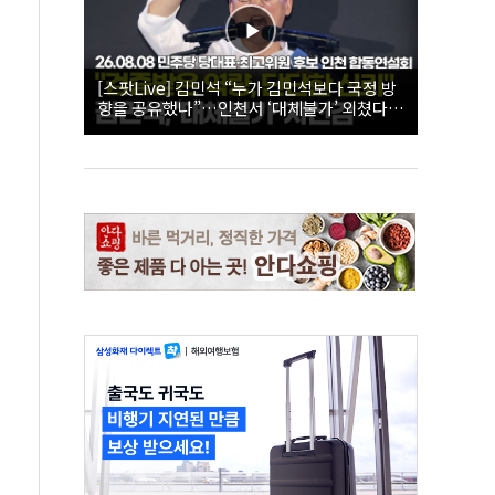
[스팟Live] 김민석 “누가 김민석보다 국정 방
향을 공유했나”…인천서 ‘대체불가’ 외쳤다 |
26.08.08 더불어민주당 당대표·최고위원 후
보 인천 합동연설회