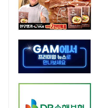
터보트 전복…1명 사망·1명 실종
의 날 참석..."국제적 시민 연대로 목소리 내야"
 실종 60대 나흘만에 숨진 채 발견
 살해 10대 아들 체포
' 받아친 정청래…제주 연설서 신경전 고조
지시…與 "적극 환영"·野 "졸속 국정"