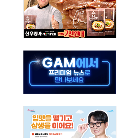
·아이온큐·도어대시↑ VS 샌디스크·피그마·앱러빈↓
 반대…상법·자본시장법 개정 논의"
 차익실현 속 혼조세...웨스턴디지털·샌디스크↓
에 긴급 안보 점검회의
호르무즈 재개방 기대에 강세
조까지, 상승...호실적 보고 기업 상승세 뚜렷
인 '사파리' 공격… 시민들 공포감 극대화 전략
' 임시 주총 기대감에 홀로 상한가…마진 잔액은 사상 최고
버리지 위험수위…숨은 차입이 더 큰 변수"
대응 1단계 진압 중