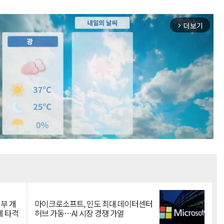
더보기
arrow_forward_ios
Mute
뇌부 개
마이크로소프트, 인도 최대 데이터센터
에 타격
허브 가동…AI 시장 경쟁 가열