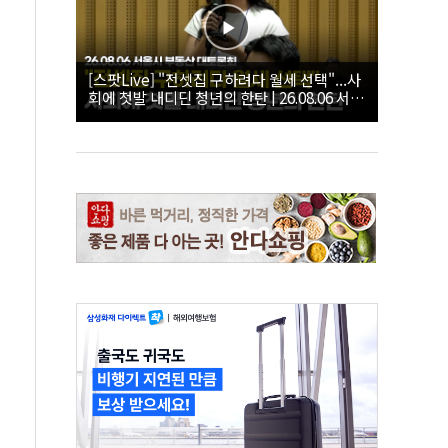
[스팟Live] "전셋집 구하려다 월세 선택"...사
회에 첫발 내디딘 청년의 한탄 | 26.08.06 서울
시 부동산 대토론회