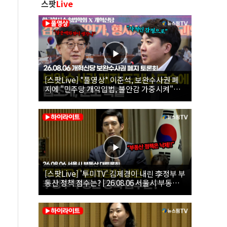
스팟
Live
[스팟Live] *풀영상* 이준석, 보완수사권 폐
지에 "민주당 개악입법, 불안감 가중시켜"｜
26.08.06 개혁신당 보완수사권 폐지 토론회
[스팟Live] '투미TV' 김제경이 내린 李정부 부
동산 정책 점수는? | 26.08.06 서울시 부동산
대토론회