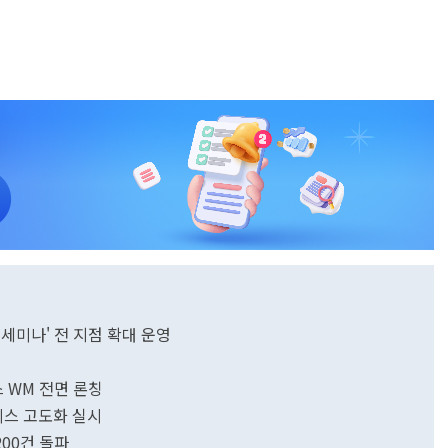
 세미나' 전 지점 확대 운영
스 WM 전면 론칭
스 고도화 실시
200건 돌파