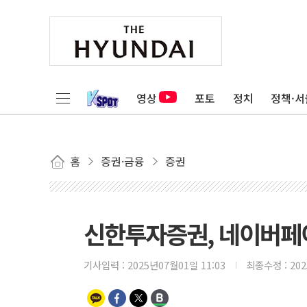
영상
포토
정치
정책·서
홈
증권·금융
증권
신한투자증권, 네이버페
기사입력 :
2025년07월01일 11:03
최종수정 :
20