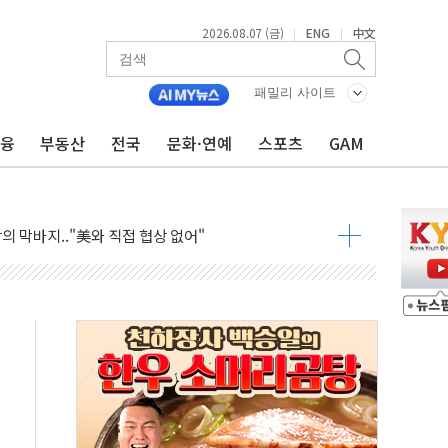
2026.08.07 (금)
ENG
中文
|
|
패밀리 사이트
금융
부동산
전국
문화·연예
스포츠
GAM
우 5거래일 랠리 '마침표'
의 막바지.."美와 직접 협상 없어"
민석 후보 - 8월 7일
차 회의…주택 공급 대책 막바지 조율할 듯
회견·주요 정당 - 8월 7일
 제한 추진…美 "통행 막을 권한 없어"
 상승… "2분기 기업 순이익 21% 증가" 전망
 나토 회원국 공격 검토… 거짓 깃발 작전"
재회…로봇·AI 데이터센터·모빌리티 구체화