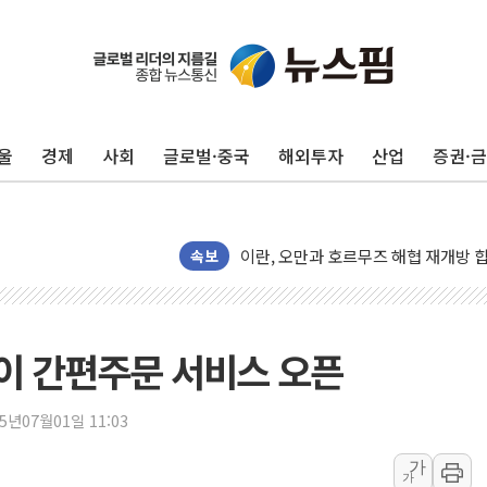
울
경제
사회
글로벌·중국
해외투자
산업
증권·
뉴욕증시, 유가·금리 부담에 하락…다
이란, 오만과 호르무즈 해협 재개방 합
[민주 당권주자 일정] 송영길·정청래·김
속보
李대통령, 오늘 부동산 정책 점검 2
[오늘의 정치일정] 8월 7일(금)
[오늘의 국회일정] 상임위·세미나·기자
이 간편주문 서비스 오픈
이란, 美·이스라엘 선박 호르무즈 통항
유럽증시, 견조한 실적 소화하며 대부분
25년07월01일 11:03
리투아니아 국방 "러, 우크라 드론으로
가
가
구광모, 내주 실리콘밸리서 젠슨 황 