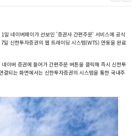
뉴욕증시 개장 전 특징주...모더나
김정관 장관 "영업이익 N% 성과급
뉴욕증시 프리뷰, 미 주가선물 AI주
 1일 네이버페이가 선보인 '증권사 간편주문' 서비스에 공식
청와대, 북한 단거리 탄도미사일 발사
7일 신한투자증권의 웹 트레이딩 시스템(WTS) 연동을 완료
금값 7주 만에 최고…美 고용 둔화·
[인도증시] 중동 긴장 완화에 실적 호
러, 1인칭시점 드론으로 우크라 민간
 네이버 증권에 들어가 간편주문 버튼을 클릭해 즉시 신한투
[베트남 증시] 지수 하락 속 'DGC
 후 연결되는 화면에서는 신한투자증권의 시스템을 통한 국내주
'월가의 황제' 다이먼 "금융시장 레
양주 섬유염색공장서 화재 1명 중상…