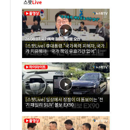
스팟
Live
[스팟Live] 李대통령 "국가폭력 피해자, 국가
가 치유해야…국가 책임 유효기간 없어"｜
26.08.07 국가폭력 피해자 위로 오찬
[스팟Live] 일상에서 장점이 더 돋보이는 '전
기 패밀리 SUV' 볼보 EX90