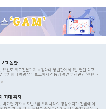
보고 논란
] 유신모 외교전문기자 = 청와대 영빈관에서 5일 열린 외교·
부 부처의 대통령 업무보고에서 정동영 통일부 장관의 '한반도
 구상'과 업무보고 발언이 논란을 빚고 있다. 이날 정 장관의
10
정부 내 조율을 거치지 않은 사안을 정책으로 추진하겠다고 공
는가 하면 사실 관계에 맞지 않은 설명도 있었다. 이재명 대통
로 신중을 기해 달라고 경고했고, 조현 외교부 장관은 '이상
지 최대 흑자
 근거한 비현실적 구상'이라는 비판을 내놨다. 그동안 정 장
책 관련 발언이 물의를 빚은 적은 여러 번 있지만 대통령과 유
] 박가연 기자 = 지난 6월 우리나라의 경상수지가 전월에 이
이 공개적으로 부정적 입장을 표명한 것은 이례적이다. 정 장
 흑자를 기록했다. 반도체를 중심으로 한 정보기술(IT) 품목 수