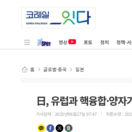
영상
포토
정치
정책·서
홈
글로벌·중국
일본
日, 유럽과 핵융합·양자기
기사입력 :
2025년06월27일 07:47
최종수정 :
20