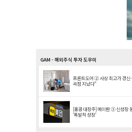
GAM
- 해외주식 투자 도우미
프론트도어 ② 사상 최고가 경신
곡점 지났다"
[홍콩 대장주] 메이퇀 ③ 신성장
'폭발적 성장'