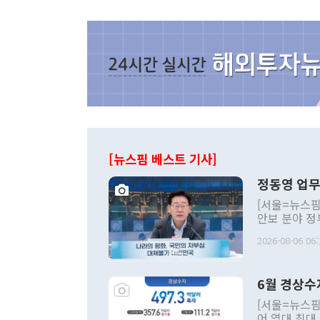
[뉴스핌 베스트 기사]
정동영 업무
[서울=뉴스핌
안보 분야 정
평화공존 발전
2026-08-06 06:
발언 중에는 
언한 것이 있
령은 공개적으
6월 경상수
주의적 희망에
관의 대북 정
[서울=뉴스핌
관 부처 장관
어 역대 최대