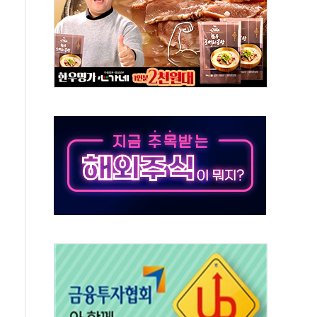
 진단 분야 독점 라이선스 계약"
11' 캐나다 IND 신청
 군 장병 금융교육·전역 지원 협약
보험' 6개월 배타적사용권 획득
 상폐 위기…관리종목 우려 지정예고 총 63개
경쟁률… 실수요자 관심
 26일 출시, 유저의 캐릭터가 AI로 플레이한다
혜택 얻는 피드코인 이벤트 진행
5년 내 9만가구 순증...이주 대란도 제한적