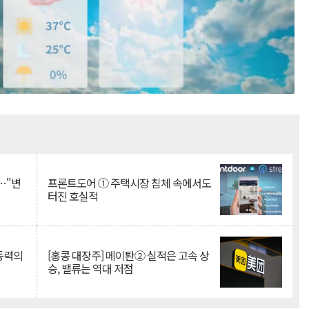
Mute
…"변
프론트도어 ① 주택시장 침체 속에서도
터진 호실적
 동력의
[홍콩 대장주] 메이퇀② 실적은 고속 상
승, 밸류는 역대 저점