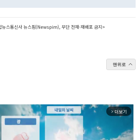
뉴스통신사 뉴스핌(Newspim), 무단 전재-재배포 금지>
맨위로
더보기
arrow_forward_ios