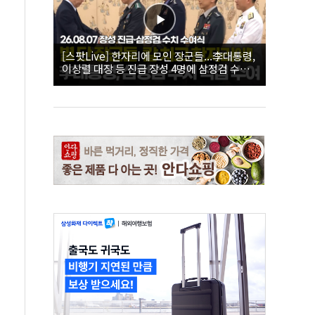
[스팟Live] 한자리에 모인 장군들...李대통령,
이상렬 대장 등 진급 장성 4명에 삼정검 수치
직접 수여｜26.08.07 장성 진급·삼정검 수치
수여식