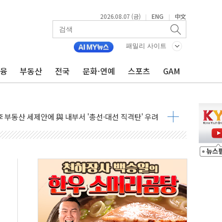
2026.08.07 (금)
ENG
中文
|
|
패밀리 사이트
금융
부동산
전국
문화·연예
스포츠
GAM
...최소 7명 사망
중대경보 해제…누적 온열질환자 2872명
.李 부동산 세제안에 與 내부서 '총선·대선 직격탄' 우려
아울렛' 건립 '본궤도'
안동·의성 특별재난지역 선포
 휘두른 30대 세입자…경찰, 현행범 체포
억원
개…"재무구조 개편"
열질환 보장…폭염기 신속 보상 강화