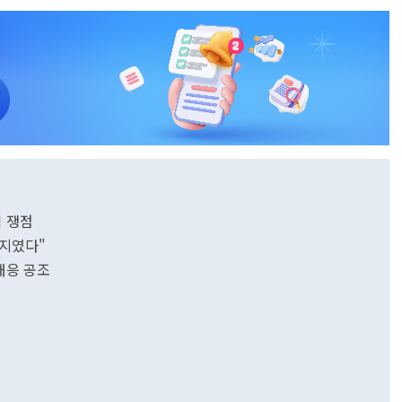
심 쟁점
기지였다"
러 대응 공조