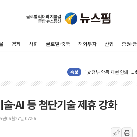
울
경제
사회
글로벌·중국
해외투자
산업
증권·
태국 학교서 중학생 총기 난사
40.2도 찍은 서울 등 폭염
"文정부 악몽 재현 안돼"..
속보
신세계사이먼 '대구 프리미엄 
李대통령, 호우 피해 경북 
'변기 수리' 집주인에게 흉기
술·AI 등 첨단기술 제휴 강화
워트, 상반기 영업이익 30
프롬바이오, 10일 거래 재
25년06월27일 07:56
NH농협생명, 농작업 중 온
가
아바코, 2분기 매출 120억원
가