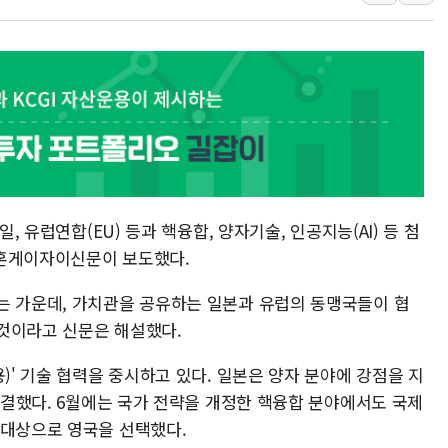
랩지노믹스 "디엑솜과 美 암
보로노이, 폐암 치료제 'VRN
푸본현대생명, 육군 3군단과
교보생명, '교보K-맞춤건강
벼랑 끝 선 '동전주' 무더기
1순위보다 낮은 특별공급 
컴투스 '제우스: 오만의 신'
일, 유럽연합(EU) 등과 핵융합, 양자기술, 인공지능(AI) 등 첨
네이버 클립, 시청 만으로 
니혼게이자이신문이 보도했다.
서울 재건축·재개발 정상화시 
[인사] 공정거래위원회
는 가운데, 가치관을 공유하는 일본과 유럽의 동맹국들이 협
것이라고 신문은 해설했다.
)' 기술 협력을 중시하고 있다. 일본은 양자 분야에 강점을 지
 체결했다. 6월에는 국가 전략을 개정한 핵융합 분야에서도 국제
 대상으로 영국을 선택했다.