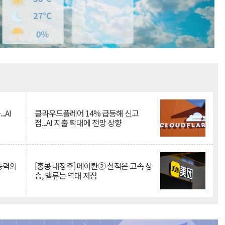
Mute
.AI
클라우드플레어 14% 급등해 신고
점...AI 지출 확대에 전망 상향
 동력의
[홍콩 대장주] 메이퇀② 실적은 고속 상
승, 밸류는 역대 저점