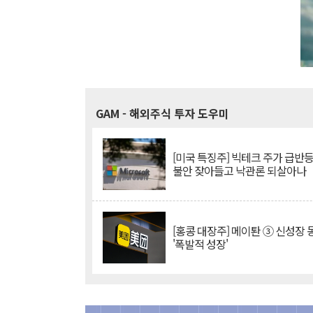
GAM
- 해외주식 투자 도우미
[미국 특징주] 빅테크 주가 급반등..
불안 잦아들고 낙관론 되살아나
[홍콩 대장주] 메이퇀 ③ 신성장
'폭발적 성장'