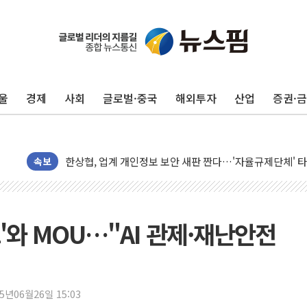
울
경제
사회
글로벌·중국
해외투자
산업
증권·
10월 보완수사권 폐지·공소청 출범…피해자들 '범죄 사각
민주, 오늘 제주·인천 경선 결과 발표...'김민석 재역전 vs
한상협, 업계 개인정보 보안 새판 짠다…'자율규제단체' 
속보
뉴욕증시, 고용 쇼크에 금리 인상 우려 후퇴…S&P500 
트럼프, 쿡 연준 이사 해임 재추진…"26일까지 의혹 소명"
유럽증시, 美 고용 예상 밖 부진에 연준 금리 인상 가능성 
'와 MOU…"AI 관제·재난안전
미 연준 매파 기세 꺾이나…고용 감소에 9월 동결 전망 우
[종합] 이슬람 수니파 3국, '공동방위협정' 체결… 이스라
트럼프, 백신·자폐증 행정명령 검토…"이르면 다음 주"
25년06월26일 15:03
美 항소법원, 백악관 무도회장 공사 중단 명령…트럼프 제