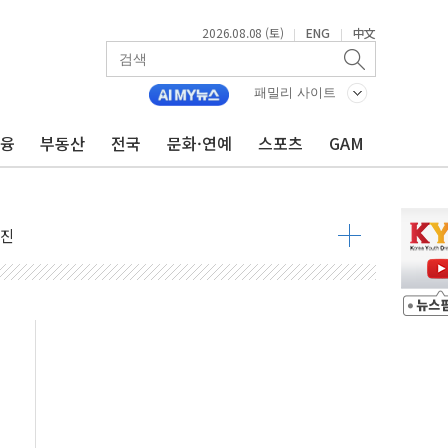
2026.08.08 (토)
ENG
中文
|
|
패밀리 사이트
금융
부동산
전국
문화·연예
스포츠
GAM
지대' 우려
 정청래 격차 확대'
타진
최고치
 요구
낮아지며 상승… STOXX 600 지수는 나흘 연속 최고치
세
엘·이란 위협에 맞설 자체 억지력 강화
동