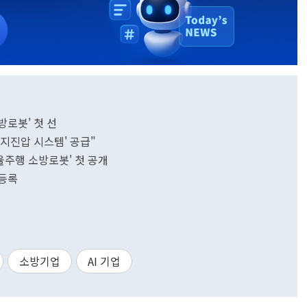
방로봇' 첫 선
지진압 시스템' 공급"
율주행 소방로봇' 첫 공개
 등록
소방기업
AI 기업