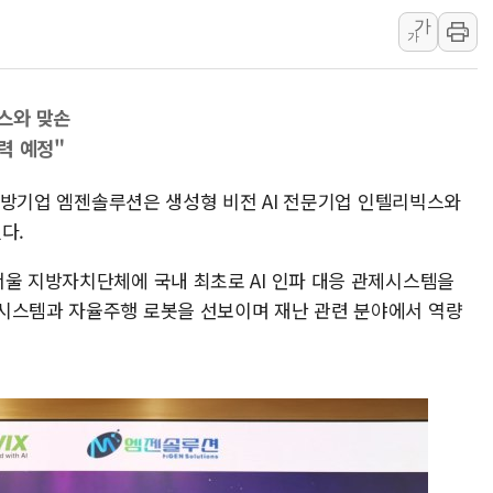
가
이란 핵심 원유 수출항 '하르그섬', 최근 1주일 이상 '올스
가
美 고용 쇼크에 엔화 장중 급등…시장은 "또 개입했나" 촉
[AI MY 뉴스] 뉴욕 반도체주 프리뷰...美 고용 쇼크에 반도
빅스와 맞손
뉴욕증시 프리뷰, 美 고용 쇼크에 금리 인상 우려 후퇴…나
력 예정"
[종합] 美 7월 고용 2만3000명 감소 '쇼크'…9월 금리 인
[사진] 이슬람 수니파 3개국, 공동방위협정 체결
) 소방기업 엠젠솔루션은 생성형 비전 AI 전문기업 인텔리빅스와
뉴욕증시 개장 전 특징주...아틀라시안·클라우드플레어
다.
보훈부, 미 DPAA와 MOU… "6·25 미군 실종자 7359명
서울 지방자치단체에 국내 최초로 AI 인파 대응 관제시스템을
트럼프 "금리 내려야"…파월 때와 달리 워시엔 톤 낮춰
시스템과 자율주행 로봇을 선보이며 재난 관련 분야에서 역량
특정 정치인 측근 포항시 정책특보 내정설...포항시 '시끌'