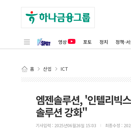
영상
포토
정치
정책·서
홈
산업
ICT
엠젠솔루션, '인텔리빅스
솔루션 강화"
기사입력 :
2025년06월26일 15:03
최종수정 :
20