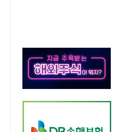
톱'… 美 해상봉쇄 영향
각
체주 '활짝'
스닥 선물 1%대 상승
상 기대 후퇴
·태양광주↑ VS 트레이드데스크·웬디스↓
 끝까지 찾겠다"