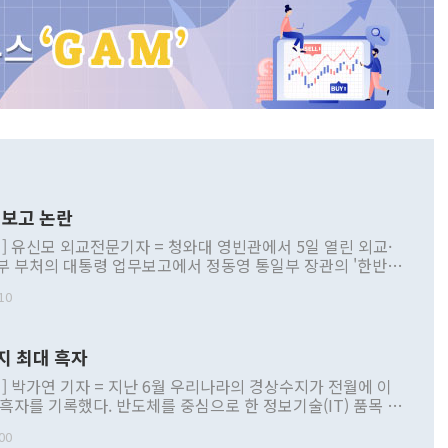
보고 논란
] 유신모 외교전문기자 = 청와대 영빈관에서 5일 열린 외교·
부 부처의 대통령 업무보고에서 정동영 통일부 장관의 '한반도
 구상'과 업무보고 발언이 논란을 빚고 있다. 이날 정 장관의
10
정부 내 조율을 거치지 않은 사안을 정책으로 추진하겠다고 공
는가 하면 사실 관계에 맞지 않은 설명도 있었다. 이재명 대통
로 신중을 기해 달라고 경고했고, 조현 외교부 장관은 '이상
지 최대 흑자
 근거한 비현실적 구상'이라는 비판을 내놨다. 그동안 정 장
책 관련 발언이 물의를 빚은 적은 여러 번 있지만 대통령과 유
] 박가연 기자 = 지난 6월 우리나라의 경상수지가 전월에 이
이 공개적으로 부정적 입장을 표명한 것은 이례적이다. 정 장
 흑자를 기록했다. 반도체를 중심으로 한 정보기술(IT) 품목 수
대북 접근법과 월권을 제어해야 한다는 목소리도 높아지고 있
간 상품수출이 처음으로 1000억달러를 넘어선 영향이다. [자
00
 따르