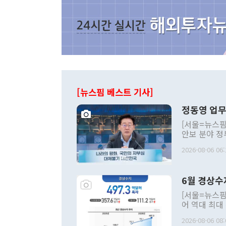
[뉴스핌 베스트 기사]
정동영 업무
[서울=뉴스핌
안보 분야 정
평화공존 발전
2026-08-06 06:
발언 중에는 
언한 것이 있
령은 공개적으
6월 경상수
주의적 희망에
관의 대북 정
[서울=뉴스핌
관 부처 장관
어 역대 최대
관의 무리한 
출 호조로 월
다. [정동영 통일부 장관이 지난달 23일 오후 서울 종로구 정부서울청사에
2026-08-06 08:
료=한국은행] 한국은행이 6일 발표한 '2026년 6월 국제수지(잠정)'에