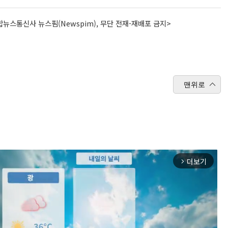
뉴스통신사 뉴스핌(Newspim), 무단 전재-재배포 금지>
맨위로
더보기
arrow_forward_ios