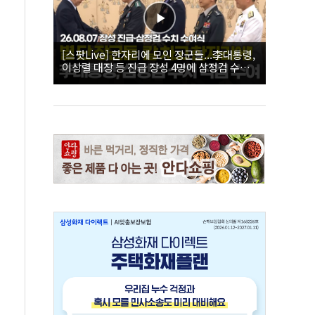
[스팟Live] 한자리에 모인 장군들...李대통령,
이상렬 대장 등 진급 장성 4명에 삼정검 수치
직접 수여｜26.08.07 장성 진급·삼정검 수치
수여식