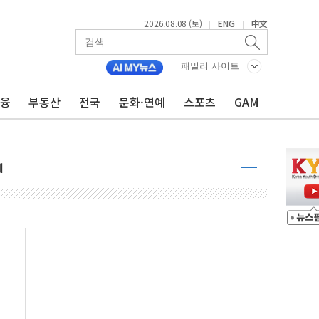
2026.08.08 (토)
ENG
中文
|
|
 정청래 격차 확대'
패밀리 사이트
타진
최고치
금융
부동산
전국
문화·연예
스포츠
GAM
 요구
낮아지며 상승… STOXX 600 지수는 나흘 연속 최고치
세
엘·이란 위협에 맞설 자체 억지력 강화
동
톱'… 美 해상봉쇄 영향
각
체주 '활짝'
스닥 선물 1%대 상승