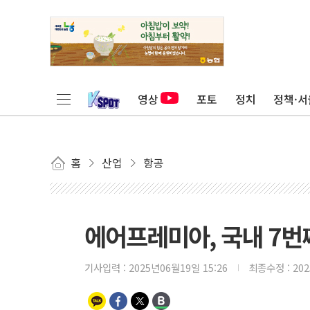
영상
포토
정치
정책·서
홈
산업
항공
에어프레미아, 국내 7번째
기사입력 :
2025년06월19일 15:26
최종수정 :
20