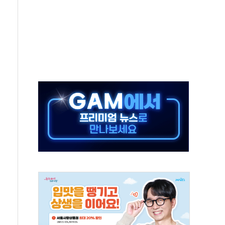
상 기대 후퇴
·태양광주↑ VS 트레이드데스크·웬디스↓
 끝까지 찾겠다"
중 완화 전환점"