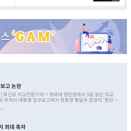
보고 논란
] 유신모 외교전문기자 = 청와대 영빈관에서 5일 열린 외교·
부 부처의 대통령 업무보고에서 정동영 통일부 장관의 '한반도
 구상'과 업무보고 발언이 논란을 빚고 있다. 이날 정 장관의
10
정부 내 조율을 거치지 않은 사안을 정책으로 추진하겠다고 공
는가 하면 사실 관계에 맞지 않은 설명도 있었다. 이재명 대통
로 신중을 기해 달라고 경고했고, 조현 외교부 장관은 '이상
지 최대 흑자
 근거한 비현실적 구상'이라는 비판을 내놨다. 그동안 정 장