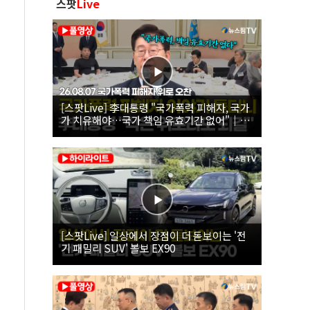
스팟
Live
[스팟Live] 李대통령 "국가폭력 피해자, 국가
가 치유해야…국가 책임 유효기간 없어"｜
26.08.07 국가폭력 피해자 위로 오찬
[스팟Live] 일상에서 장점이 더 돋보이는 '전
기 패밀리 SUV' 볼보 EX90