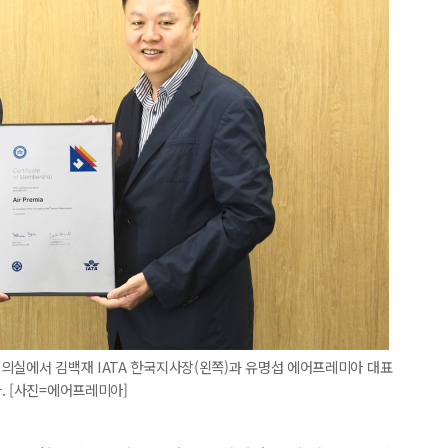
의실에서 김백재 IATA 한국지사장(왼쪽)과 유명섭 에어프레미아 대표
. [사진=에어프레미아]