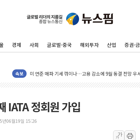
민주, 오늘 제주·인천 경선 결과 발표...'김민석 재역전 vs
한상협, 업계 개인정보 보안 새판 짠다…'자율규제단체' 
뉴욕증시, 고용 쇼크에 금리 인상 우려 후퇴…S&P500 
울
경제
사회
글로벌·중국
해외투자
산업
증권·
트럼프, 쿡 연준 이사 해임 재추진…"26일까지 의혹 소명"
유럽증시, 美 고용 예상 밖 부진에 연준 금리 인상 가능성 
미 연준 매파 기세 꺾이나…고용 감소에 9월 동결 전망 우
속보
[종합] 이슬람 수니파 3국, '공동방위협정' 체결… 이스라
트럼프, 백신·자폐증 행정명령 검토…"이르면 다음 주"
美 항소법원, 백악관 무도회장 공사 중단 명령…트럼프 제
 IATA 정회원 가입
이란 핵심 원유 수출항 '하르그섬', 최근 1주일 이상 '올스
美 고용 쇼크에 엔화 장중 급등…시장은 "또 개입했나" 촉
25년06월19일 15:26
[AI MY 뉴스] 뉴욕 반도체주 프리뷰...美 고용 쇼크에 반도
뉴욕증시 프리뷰, 美 고용 쇼크에 금리 인상 우려 후퇴…나
가
가