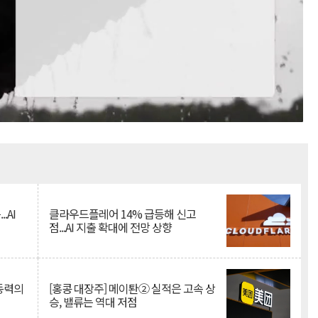
Mute
.AI
클라우드플레어 14% 급등해 신고
점...AI 지출 확대에 전망 상향
 동력의
[홍콩 대장주] 메이퇀② 실적은 고속 상
승, 밸류는 역대 저점