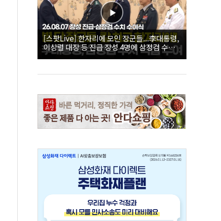
[스팟Live] 한자리에 모인 장군들...李대통령,
이상렬 대장 등 진급 장성 4명에 삼정검 수치
직접 수여｜26.08.07 장성 진급·삼정검 수치
수여식