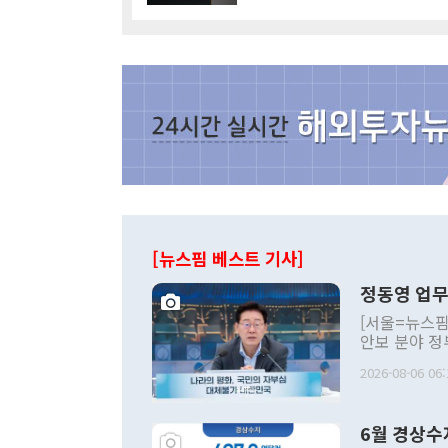
[뉴스핌 베스트 기사]
정동영 업무
[서울=뉴스핌
안보 분야 정
평화공존 발전
2026-08-06 06:
발언 중에는 
언한 것이 있
령은 공개적으
6월 경상수
주의적 희망에