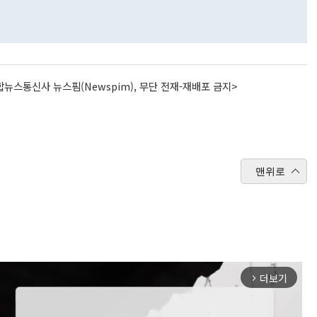
뉴스통신사 뉴스핌(Newspim), 무단 전재-재배포 금지>
맨위로
더보기
arrow_forward_ios