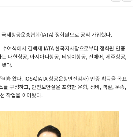
[종합] 美 7월 고용 2만3000명 감소 '쇼크'…9월 금리 인
[사진] 이슬람 수니파 3개국, 공동방위협정 체결
뉴욕증시 개장 전 특징주...아틀라시안·클라우드플레어
보훈부, 미 DPAA와 MOU… "6·25 미군 실종자 7359명
 국제항공운송협회(IATA) 정회원으로 공식 가입했다.
트럼프 "금리 내려야"…파월 때와 달리 워시엔 톤 낮춰
 수여식에서 김백재 IATA 한국지사장으로부터 정회원 인증
특정 정치인 측근 포항시 정책특보 내정설...포항시 '시끌'
는 대한항공, 아시아나항공, 티웨이항공, 진에어, 제주항공,
李 "해남 태양광, 대한민국 다음 100년 밑거름…수도권 집
 됐다.
비해왔다. IOSA(IATA 항공운항안전감사) 인증 획득을 목표
를 구성하고, 안전보안실을 포함한 운항, 정비, 객실, 운송,
개선 작업을 이어왔다.