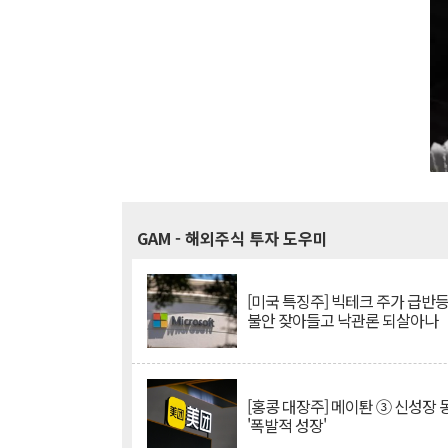
GAM
- 해외주식 투자 도우미
[미국 특징주] 빅테크 주가 급반등..
불안 잦아들고 낙관론 되살아나
[홍콩 대장주] 메이퇀 ③ 신성장
'폭발적 성장'