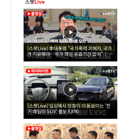
스팟
Live
[스팟Live] 李대통령 "국가폭력 피해자, 국가
가 치유해야…국가 책임 유효기간 없어"｜
26.08.07 국가폭력 피해자 위로 오찬
[스팟Live] 일상에서 장점이 더 돋보이는 '전
기 패밀리 SUV' 볼보 EX90