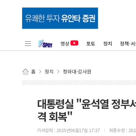
영상
포토
정치
정책·서
홈
정치
청와대·감사원
대통령실 "윤석열 정부
격 회복"
기사입력 :
2025년06월17일 17:27
최종수정 :
20