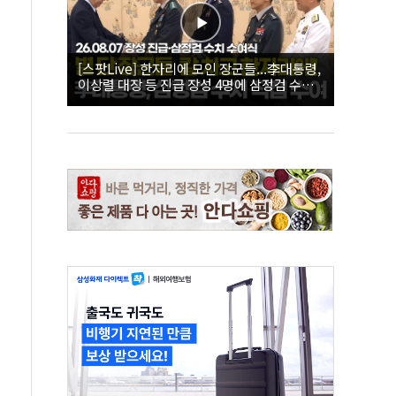
[스팟Live] 한자리에 모인 장군들...李대통령,
이상렬 대장 등 진급 장성 4명에 삼정검 수치
직접 수여｜26.08.07 장성 진급·삼정검 수치
수여식