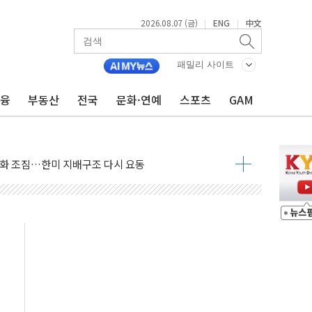
2026.08.07 (금)
ENG
中文
|
|
패밀리 사이트
금융
부동산
전국
문화·연예
스포츠
GAM
아 어르신 우유 지원 점검
브리 셰프 모델 발탁
점화 조짐…한미 지배구조 다시 요동
익 4배 '껑충'…전부문 약진
 강자' 다이소·시코르…뷰티 유통 지각변동 본격화
두산퓨얼셀, SOFC에 사활
혜택 축소에 반발…"정책 신뢰 뒤집어"
표 전면에...임원·조직 대대적 개편 예고
페이스와 '누리호 5기분 엔진 구성품' 수주
당분간 1400원 초반대 등락"
 확보' 신용해 前교정본부장 불구속 기소