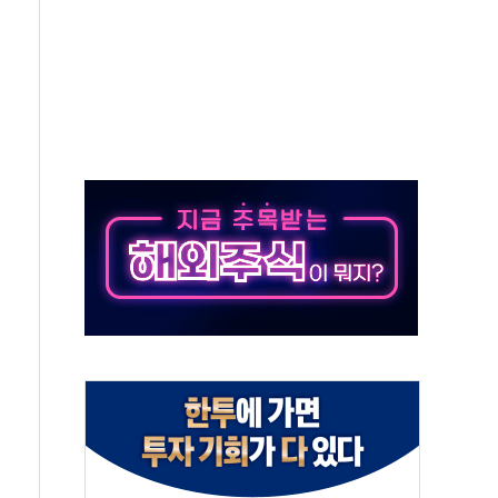
원, 테네시주 경선서 낙선
 사이드카·널뛰기에 개미들 '패닉'
 반도체 EPC 추가 수주
 자사주 취득
8.5% 증가... 해외 자회사가 이끈 '더블 성장'
야청' 파장…친명계 "처절한 역사를 말장난으로" 비판
주택자 과도한 세금 부당"…소득세법 개정안 발의 예고
부위원장에 김태유·국립외교원장에 김흥규
 주택 공급…도시정비법·주택법 등 처리 협조하라"