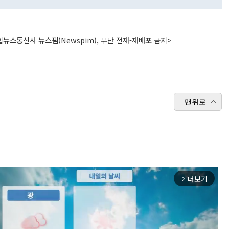
뉴스통신사 뉴스핌(Newspim), 무단 전재-재배포 금지>
맨위로
더보기
arrow_forward_ios