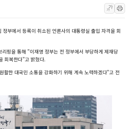
가
친트럼프 오글스 미 하원의
가
"주식이야 코인이야"…연속
에쓰씨엔지니어링, 큐니티와
전임 정부에서 등록이 취소된 언론사의 대통령실 출입 자격을 회
애드포러스, 30억원 규모
롯데웰푸드, 2분기 영업익 8
브리핑을 통해 "이재명 정부는 전 정부에서 부당하게 제재당
이성윤 '호남 민심은 주석
을 회복한다"고 밝혔다.
나경원 의원 "장기보유 1
李대통령, 규제합리화위 
원활한 대국민 소통을 강화하기 위해 계속 노력하겠다"고 전
한병도 "국민의힘, 말로만