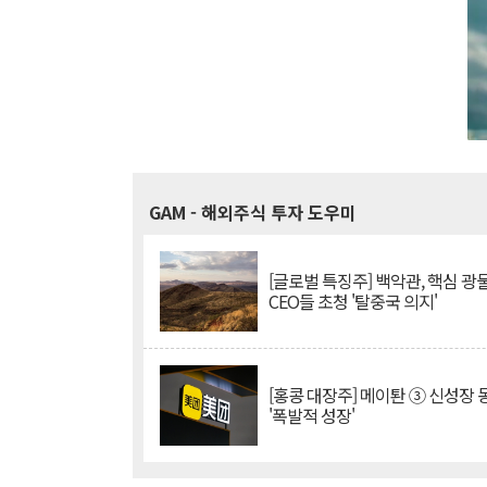
GAM
- 해외주식 투자 도우미
[글로벌 특징주] 백악관, 핵심 광
CEO들 초청 '탈중국 의지'
[홍콩 대장주] 메이퇀 ③ 신성장
'폭발적 성장'