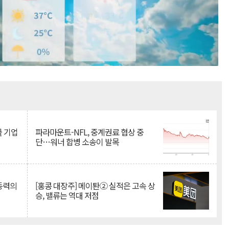
Mute
물 기업
파라마운트-NFL, 중계권료 협상 중
단…워너 합병 소송이 발목
 동력의
[홍콩 대장주] 메이퇀② 실적은 고속 상
승, 밸류는 역대 저점