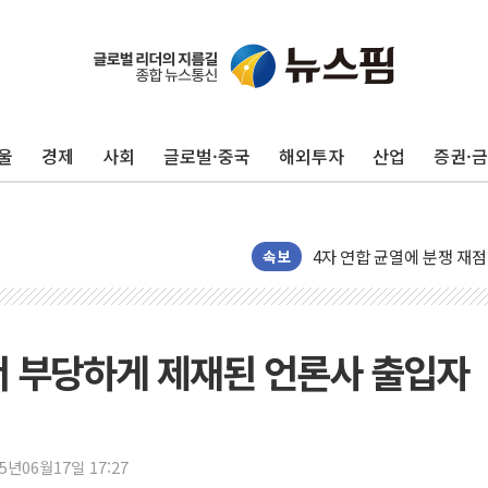
울
경제
사회
글로벌·중국
해외투자
산업
증권·
우유자조금, 노인복지관 찾
더본코리아 롤링파스타, 파
4자 연합 균열에 분쟁 재
금호석유화학, 2분기 영업
속보
CJ올리브영 흔드는 '신흥
"PAFC만으론 어렵다"…
임대사업자, 등록임대 세제
서 부당하게 제재된 언론사 출입자
대우건설, 50대 이강석 대
비츠로넥스텍, 한화에어로스
1410원대 내려간 환율, "
25년06월17일 17:27
종합특검, '계엄 수용공간