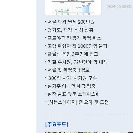
관의 무리한 
출 호조로 월
다. [정동영 통일부 장관이 지난달 23일 오후 서울 종로구 정부서울청사에
2026-08-06 08:
료=한국은행] 한국은행이 6일 발표한 '2026년 6월 국제수지(잠정)'에
서 취임 1주년 
면 지난 6월
부 장관 권한
1000만달러
서울 외곽 월세 200만원
발전 구상'을
이에 따라 올
적 갈등 해결
경기도, 재정 '비상 상황'
했다. 경상수
결과 혐오의 
9000만달러
프로야구 전 경기 폭염 취소
년간의 CVI
지 기준 상품
고령 취업자 첫 1000만명 돌파
무너졌다고도 
며 월간 기준
현실을 바꾸는
달러로 38.
화물선 운임 3주만에 최고
를 평화 체제
196.9% 급
검찰 수사권, 72년만에 막 내려
함께 4자 대
수출은 160
지만 이 대통
서울 첫 폭염중대경보
(18.6%) 
화공존 정책이
했다. 통관 기
'300억 사기' 차가원 구속
다"고 지적했
(16.4%)
투리가 잡혀 
실거주 아니면 세금 껑충
월(-10억9
쁜 상황이 초
증가와 유류할
실적 발표 앞둔 스페이스X
9·19 군사
기록했지만 
[히든스테이지] 즌·오아 첫 도전
"우리의 선의
로 전환됐다.
으로 약간의 의문
를 기록해 전
관은 업무보고
는 배당수입
주의에 근거한
줄면서 25억
[주요포토]
라며 "여러분
억1000만달
이 9월 러시
였던 올해 3