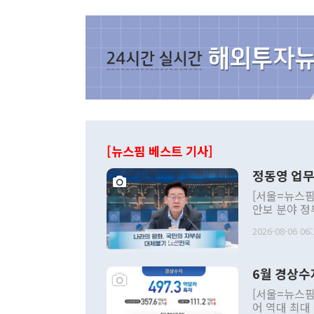
[뉴스핌 베스트 기사]
정동영 업무
[서울=뉴스핌
안보 분야 정
평화공존 발전
2026-08-06 06:
발언 중에는 
언한 것이 있
령은 공개적으
6월 경상수
주의적 희망에
관의 대북 정
[서울=뉴스핌
관 부처 장관
어 역대 최대