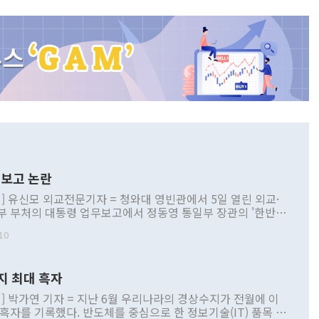
보고 논란
] 유신모 외교전문기자 = 청와대 영빈관에서 5일 열린 외교·
부 부처의 대통령 업무보고에서 정동영 통일부 장관의 '한반도
 구상'과 업무보고 발언이 논란을 빚고 있다. 이날 정 장관의
10
정부 내 조율을 거치지 않은 사안을 정책으로 추진하겠다고 공
는가 하면 사실 관계에 맞지 않은 설명도 있었다. 이재명 대통
로 신중을 기해 달라고 경고했고, 조현 외교부 장관은 '이상
지 최대 흑자
 근거한 비현실적 구상'이라는 비판을 내놨다. 그동안 정 장
책 관련 발언이 물의를 빚은 적은 여러 번 있지만 대통령과 유
] 박가연 기자 = 지난 6월 우리나라의 경상수지가 전월에 이
이 공개적으로 부정적 입장을 표명한 것은 이례적이다. 정 장
 흑자를 기록했다. 반도체를 중심으로 한 정보기술(IT) 품목 수