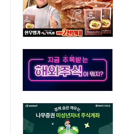
자…맞교환·재매수·다운사이징 '저울질'
해협 통항 제한 검토에 유가 3% 급등…금값 보합
하락…다우 5거래일 랠리 '마침표'
개방 합의 막바지.."美와 직접 협상 없어"
나·기자회견·주요 정당 - 8월 7일
정청래·김민석 후보 - 8월 7일
동산정책 2차 점검회의…주택 공급 대책 막바지 조율
)
무즈 통항 제한 추진…美 "통행 막을 권한 없어"