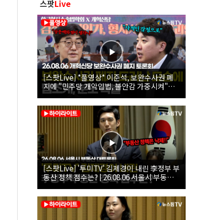
스팟
Live
[스팟Live] *풀영상* 이준석, 보완수사권 폐
지에 "민주당 개악입법, 불안감 가중시켜"｜
26.08.06 개혁신당 보완수사권 폐지 토론회
[스팟Live] '투미TV' 김제경이 내린 李정부 부
동산 정책 점수는? | 26.08.06 서울시 부동산
대토론회