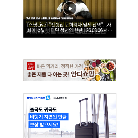
[스팟Live] "전셋집 구하려다 월세 선택"...사
회에 첫발 내디딘 청년의 한탄 | 26.08.06 서울
시 부동산 대토론회