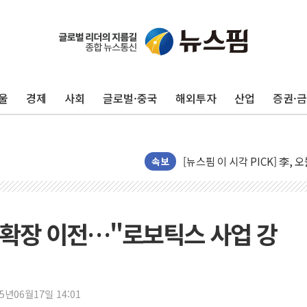
울
경제
사회
글로벌·중국
해외투자
산업
증권·
중기부, 떡국·떡볶이떡 제조업 
[브라질증시] 금리 인하에도 추
[뉴스핌 이 시각 PICK] 李, 
카드사 고객 유입 창구 된 '
속보
제나벨, 배우 공승연 브랜드 
트럼프, 폴리실리콘·태양광에 
[채권/외환] 국제유가 급등에
 확장 이전…"로보틱스 사업 강
트럼프, '원정출산 시민권 차
트럼프 "이란전 조만간 끝날 
현대리바트, 원가 개선으로 실
25년06월17일 14:01
"세금 부담 덜자"…비거주 1