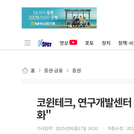
영상
포토
정치
정책·서
홈
증권·금융
증권
코윈테크, 연구개발센터
화"
기사입력 :
2025년06월17일 14:01
최종수정 :
20