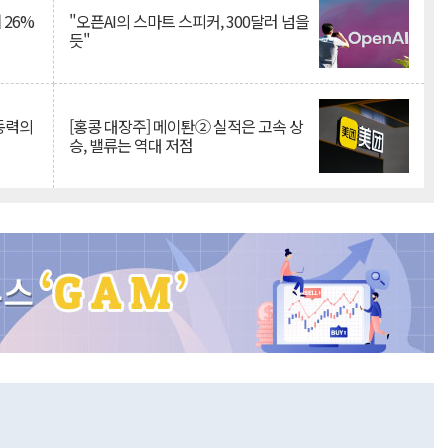
 26%
"오픈AI의 스마트 스피커, 300달러 넘을
듯"
 동력의
[홍콩 대장주] 메이퇀② 실적은 고속 상
승, 밸류는 역대 저점