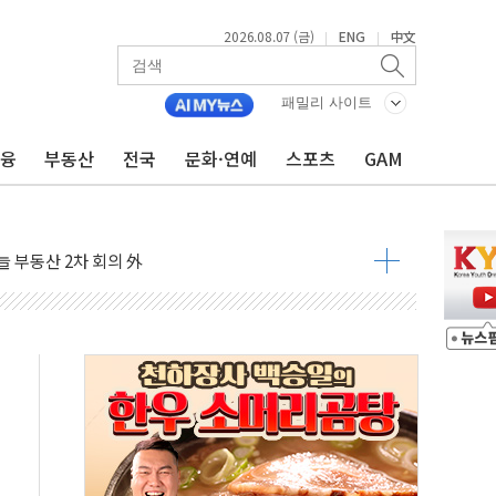
2026.08.07 (금)
ENG
中文
|
|
패밀리 사이트
금융
부동산
전국
문화·연예
스포츠
GAM
'생계형 적합업종' 재지정...5년 더 보호
가 완화 불확실성에 1.2% 하락 마감
오늘 부동산 2차 회의 外
트래블카드'…휴가철 넘어 장기 고객 묶는다
모델 발탁… 부산 광안서 약국 팝업스토어 운영
15% 관세…한국 등엔 '합산 상한' 적용
 미 국채금리·달러 동반 상승…시장, 美 고용지표 촉각
단' 행정명령 서명…출생시민권 제한 재시동
것"…군수품 부족설 일축 "막대한 무기 보유"
적 방어…다음 과제는 '외형 확대'
주택자 귀환 조짐에 전월세시장 '긴장'