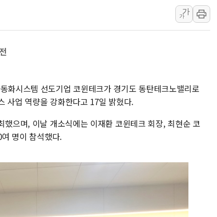
가
세금 부담 커진 고가 1주택
가
[금/유가] 이란의 호르무즈 
뉴욕증시, 유가·금리 부담에 
이전
이란, 오만과 호르무즈 해협 재
[오늘의 국회일정] 상임위·세미
[민주 당권주자 일정] 송영길·
 자동화시스템 선도기업 코윈테크가 경기도 동탄테크노밸리로
李대통령, 오늘 오후 2시 부
 사업 역량을 강화한다고 17일 밝혔다.
[오늘의 정치일정] 8월 7일(금
최했으며, 이날 개소식에는 이재환 코윈테크 회장, 최현순 코
이란, 美·이스라엘 선박 호르
0여 명이 참석했다.