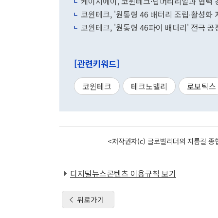
케이지에이, 코윈테크·탑머티리얼과 협력
코윈테크, '원통형 46 배터리 조립∙활성화
코윈테크, '원통형 46파이 배터리' 전극 
[관련키워드]
코윈테크
테크노밸리
로보틱스
<저작권자(c) 글로벌리더의 지름길 종합
디지털뉴스콘텐츠 이용규칙 보기
뒤로가기