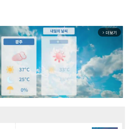
더보기
arrow_forward_ios
Mute