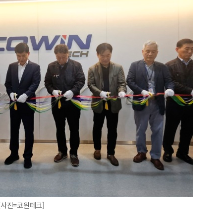
[사진=코윈테크]