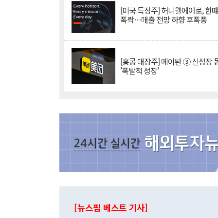
[미국 특징주] 허니웰에어로, 한떄
폭락…매출 전망 하향 후폭풍
[홍콩 대장주] 메이퇀 ③ 신성장
'폭발적 성장'
[뉴스핌 베스트 기사]