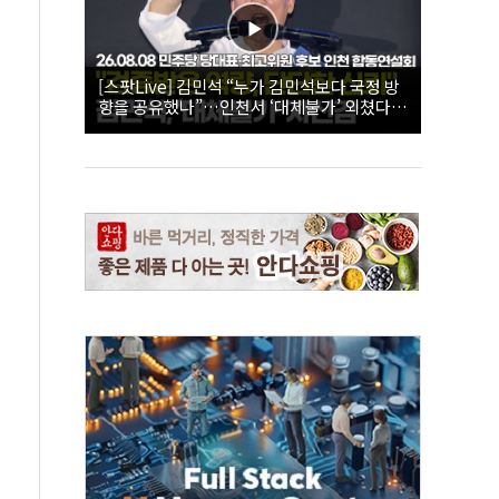
[스팟Live] 김민석 “누가 김민석보다 국정 방
향을 공유했나”…인천서 ‘대체불가’ 외쳤다 |
26.08.08 더불어민주당 당대표·최고위원 후
보 인천 합동연설회