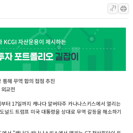
가
강릉·동해·삼척 시간당 최대 
가
폐기물 수거하다 참변…60대
서울 중랑구 주택가서 흉기 난
李대통령 "결혼 때문에 손해 
여수 오동도 인근 해상서 모
추미애, '위안부' 피해자 기림
인천 선재도 갯벌서 해루질 중
인천서 말다툼 중 어머니 흉기
'화합' 꺼낸 김민석에 '뻔뻔
담 통해 무역 합의 접점 추진
진 외교전
간)부터 17일까지 캐나다 알버타주 카나나스키스에서 열리는
은 도널드 트럼프 미국 대통령을 상대로 무역 갈등을 해소하기
보도에서 "캐나다 카나나스키스에서 열리는 G7 정상회담이 트