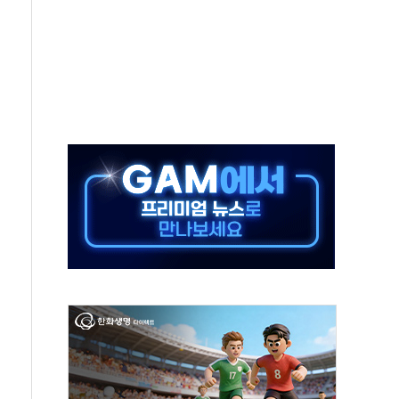
50㎜ 폭우…강원 동해안 강한 비 이어져
 환경미화원 수거차에 치여 사망
동…60대 남성 2명 숨져
보는 일 없게"…'결혼 페널티' 22개 과제 손본다
터보트 전복…1명 사망·1명 실종
의 날 참석..."국제적 시민 연대로 목소리 내야"
 실종 60대 나흘만에 숨진 채 발견
 살해 10대 아들 체포
' 받아친 정청래…제주 연설서 신경전 고조