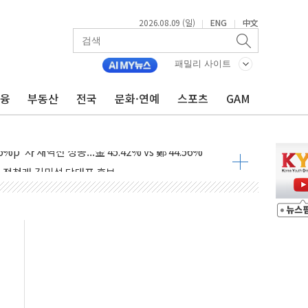
2026.08.09 (일)
ENG
中文
|
|
패밀리 사이트
금융
부동산
전국
문화·연예
스포츠
GAM
투입…고수온 양식장 복구·지원 '총력'
산사태 주의보'...경북도, 호우 피해·통제구간 없어
%p' 차 재역전 성공...金 45.42% vs 鄭 44.56%
·정청래·김민석 당대표 후보
 정청래에 승리...47.75% vs 42.08%
과 발표...김민석 47.75% 정청래 42.08%
표...김민석 45.09% 정청래 43.27% 송영길 11.63%
표...김민석 52.64% 정청래 39.89% 송영길 7.47%
0~8.14)
…공습 한계·탄약 부족 현실화