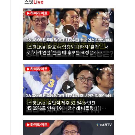
스팟
Live
[스팟Live] 환호 속 입장해 나란히 ‘찰칵’…서
로 ‘저격 연설’ 들을 때 후보들 표정은? |
26.08.08 더불어민주당 당대표·최고위원 후
보 인천 합동연설회
[스팟Live] 김민석 제주 52.64%·인천
45.09%로 연속 1위…정청래 따돌렸다’ |
26.08.08 더불어민주당 당대표·최고위원 후
보 인천 합동연설회