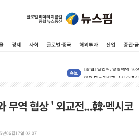
울
경제
사회
글로벌·중국
해외투자
산업
증권·
포항시 재난예산 40억 긴급 
울진·영덕 '호우특보'-포항 '
[종합] 김민석, 정청래에 '0.86
인천 합동연설회 나선 송영길
속보
김민석, 2주차 제주·인천 경선서
인사하는 김민석 당대표 후보
[속보] 민주, 제주·인천 경선 결
 무역 협상 ' 외교전...韓·멕시코
[속보] 민주, 인천 경선 결과 발
[속보] 민주, 제주 경선 결과 발
이번주 국내 주요 금융일정(8.1
25년06월17일 02:07
美, 이란전 출구전략 만지작