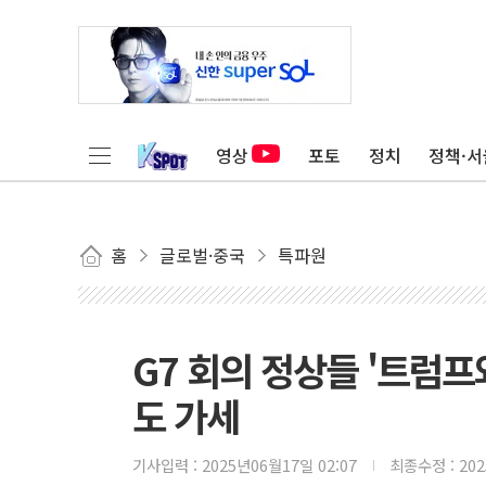
영상
포토
정치
정책·서
홈
글로벌·중국
특파원
G7 회의 정상들 '트럼프와
도 가세
기사입력 :
2025년06월17일 02:07
최종수정 :
20