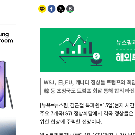
WSJ, 日,EU, 캐나다 정상들 트럼프와 회
韓 등 초청국도 트럼프 회담 통해 합의 타
[뉴욕=뉴스핌]김근철 특파원=15일(현지 시
주요 7개국(G7) 정상회담에서 각국 정상들
위한 협상에 주력할 전망이다.
월스트리트저널(WSJ)은 16일(현지 시간) 