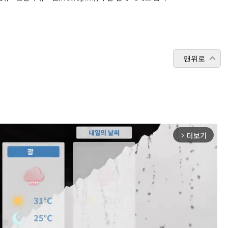
맨위로
더보기
arrow_forward_ios