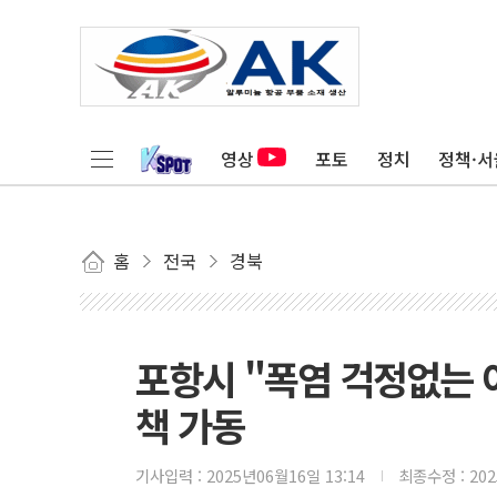
영상
포토
정치
정책·서
홈
전국
경북
포항시 "폭염 걱정없는 여
책 가동
기사입력 :
2025년06월16일 13:14
최종수정 :
20