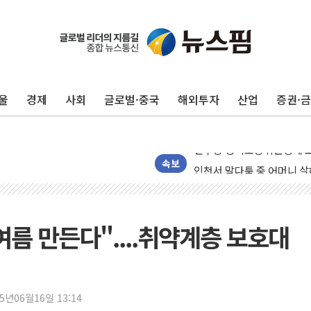
125mm 폭우 쏟아진 울진..
평택 진위면 공장서 질식사
포항 블루밸리 국가산단에 '
울
경제
사회
글로벌·중국
해외투자
산업
증권·
상주 낙동강 선착장 하류서 50
[종합] 김민석, 정청래에 누적 1
민주당 경북도당위원장에 오중
인천서 말다툼 중 어머니 살
속보
김민석, 강원·대구·경북 경선서
[속보] 민주, 강원·대구·경북 
[속보] 민주, 경북 경선 결과 
름 만든다"....취약계층 보호대
[속보] 민주, 대구 경선 결과 
[속보] 민주, 강원 경선 결과 
정재헌 CEO, SKT 장기고
25년06월16일 13:14
최태원, 노소영에 9440억