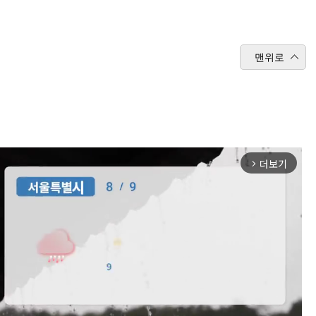
맨위로
더보기
arrow_forward_ios