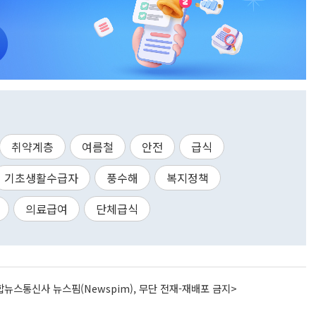
취약계층
여름철
안전
급식
기초생활수급자
풍수해
복지정책
의료급여
단체급식
뉴스통신사 뉴스핌(Newspim), 무단 전재-재배포 금지>