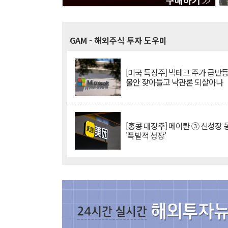
GAM
- 해외주식 투자 도우미
[미국 특징주] 빅테크 주가 급반등..
불안 잦아들고 낙관론 되살아나
[홍콩 대장주] 메이퇀 ③ 신성장
'폭발적 성장'