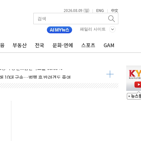
2026.08.09 (일)
ENG
中文
|
|
.'두천~하당'·'올미골교' 차량 통행 선제 제한
고 발생…작업자 1명 숨져
패밀리 사이트
철강 AI융합실증센터' 들어선다
금융
부동산
전국
문화·연예
스포츠
GAM
대 숨진 채 발견...경찰, 조사 중
.48%p 차 선두 유지...金 46.01% vs 鄭 44.53%
기 당선...합산득표율 68.63%
해 10대 구속…범행 후 반려견도 죽여
 정청래에 승리…金 48.54% vs 鄭 44.40%
경선 결과...김민석 48.54% 정청래 44.40%
발표...김민석 47.37% 정청래 45.71% 송영길 6.92%
발표...정청래 47.82% 김민석 46.35% 송영길 5.83%
발표...김민석 50.30% 정청래 41.94% 송영길 7.76%
객 400명 맞이…"마음 잇는 시간 되길"
 지급 확정되나…재상고 앞두고 막판 셈법