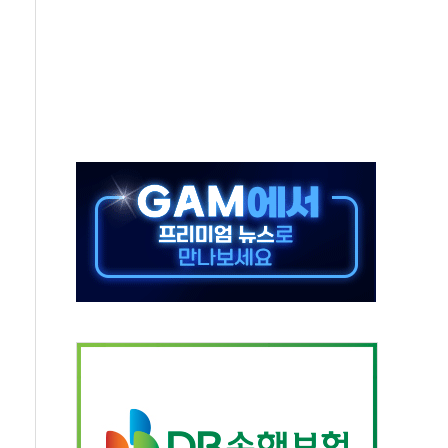
'행복상자' 전달
극기 거꾸로' 논란…이틀만에 철거
 예술·체육요원 최대 33% 감축
 역대 최대폭 감소한 9.4%↓…유통업계 양극화 심화
 특사'로 콜롬비아 대통령 취임식 참석
시간당 30mm 강한 비...호우 피해 없어