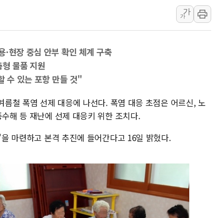
가
하나금융, 명동 소상공인에 
가
인천시 광복절 현수막 '태
병무청, 보충역 전면 손질…
용·현장 중심 안부 확인 체계 구축
홈플러스發 대형마트 판매,
춤형 물품 지원
윤준병·이해민 의원, '정부
 수 있는 포항 만들 것"
'호우·산사태 주의보' 울진 
여름철 폭염 선제 대응에 나선다. 폭염 대응 초점은 어르신, 노
풍수해 등 재난에 선제 대응키 위한 조치다.
'을 마련하고 본격 추진에 들어간다고 16일 밝혔다.