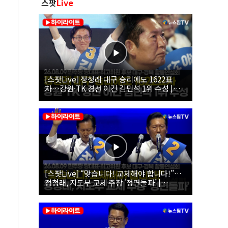
스팟
Live
[스팟Live] 정청래 대구 승리에도 1622표
차…강원·TK 경선 이긴 김민석 1위 수성 |
26.08.09 더불어민주당 당대표·최고위원 후
보 대구·경북 합동연설회
[스팟Live] “맞습니다! 교체해야 합니다!”…
정청래, 지도부 교체 주장 ‘정면돌파’ |
26.08.09 더불어민주당 당대표·최고위원 후
보 대구·경북 합동연설회