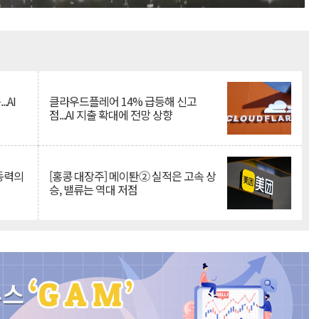
Mute
.AI
클라우드플레어 14% 급등해 신고
점...AI 지출 확대에 전망 상향
 동력의
[홍콩 대장주] 메이퇀② 실적은 고속 상
승, 밸류는 역대 저점