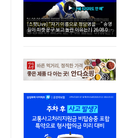
[스팟Live] “자기 이름으로 정당명을…” 송영
길이 피켓 문구 보고 놀란 이유는? | 26.08.09
더불어민주당 당대표·최고위원 후보 대구·경
북 합동연설회