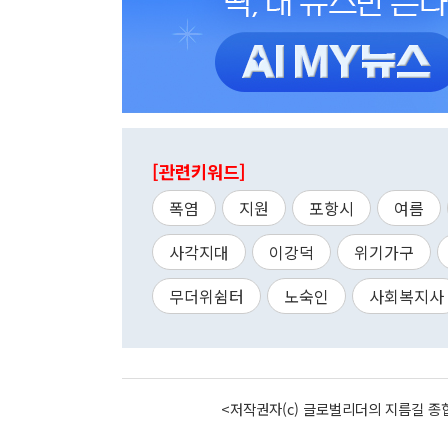
[관련키워드]
폭염
지원
포항시
여름
사각지대
이강덕
위기가구
무더위쉼터
노숙인
사회복지사
<저작권자(c) 글로벌리더의 지름길 종합