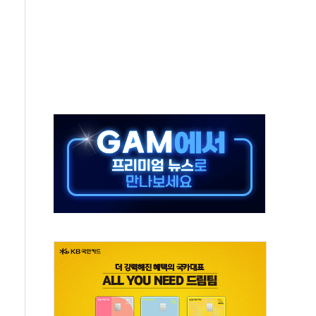
해도 놀랍지 않아"
태양광 착공…여의도 1.6배 규모
...금융주 낙폭 커
부정책 아냐" 해명
~9일 최대 100mm 호우