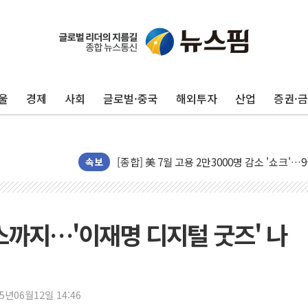
美 항소법원, 백악관 무도회장 공사 중단 명
이란의 핵심 원유 수출항 '하르그섬', 최근 1
美 고용 쇼크에 엔화 장중 급등…시장은 "또 
울
경제
사회
글로벌·중국
해외투자
산업
증권·
[AI MY 뉴스] 뉴욕 반도체주 프리뷰...美 고
뉴욕증시 프리뷰, 美 고용 쇼크에 금리 인상 
[종합] 美 7월 고용 2만3000명 감소 '쇼크'
[사진] 이슬람 수니파 3개국, 공동방위협정 
속보
뉴욕증시 개장 전 특징주...아틀라시안·클
보훈부, 미 DPAA와 MOU… "6·25 미군 실
트럼프 "금리 내려야"…파월 때와 달리 워시엔
까지…'이재명 디지털 굿즈' 나
특정 정치인 측근 포항시 정책특보 내정설...포
李 "해남 태양광, 대한민국 다음 100년 밑거
李 대통령, '6시간 마라톤 부동산 2차 회의'
25년06월12일 14:46
트럼프, 中 겨냥 폴리실리콘 관세 15% 부과