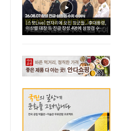
[스팟Live] 한자리에 모인 장군들...李대통령,
이상렬 대장 등 진급 장성 4명에 삼정검 수치
직접 수여｜26.08.07 장성 진급·삼정검 수치
수여식