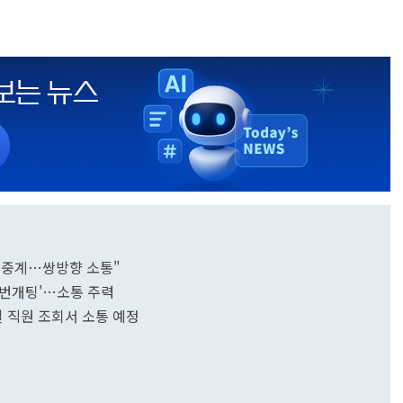
 중계…쌍방향 소통"
'번개팅'…소통 주력
일 직원 조회서 소통 예정