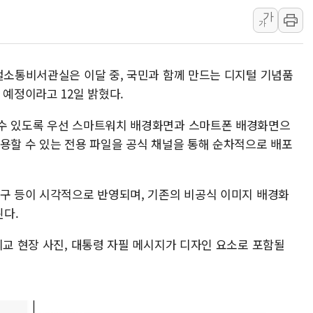
가
[사진] 빈살만과 에르도안의 만남
가
이란와이어 "이란 최고지도자 위독…곧 사망
남동발전, 해남군에 국내 최대 규모 400MW 
지털소통비서관실은 이달 중, 국민과 함께 만드는 디지털 기념품
[인도증시] 중동 불안 속 유가 상승에 소폭 하락
 예정이라고 12일 밝혔다.
황희 '폐버스 청년주택' SNS 글 역풍에 "정
폭염 누그러지고 가뭄 숙지나...경북동해안권 8
 수 있도록 우선 스마트워치 배경화면과 스마트폰 배경화면으
사용할 수 있는 전용 파일을 공식 채널을 통해 순차적으로 배포
문구 등이 시각적으로 반영되며, 기존의 비공식 이미지 배경화
다.
외교 현장 사진, 대통령 자필 메시지가 디자인 요소로 포함될