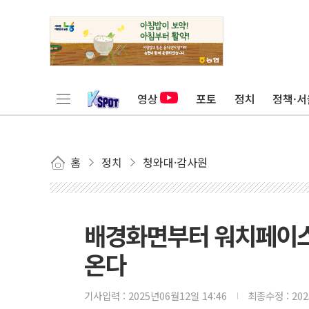
영상
포토
정치
정책·서
홈
정치
청와대·감사원
배경화면부터 워치페이스
온다
기사입력 :
2025년06월12일 14:46
최종수정 :
20