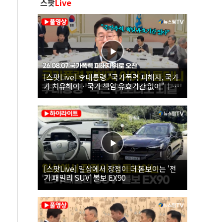
스팟
Live
[스팟Live] 李대통령 "국가폭력 피해자, 국가
가 치유해야…국가 책임 유효기간 없어"｜
26.08.07 국가폭력 피해자 위로 오찬
[스팟Live] 일상에서 장점이 더 돋보이는 '전
기 패밀리 SUV' 볼보 EX90