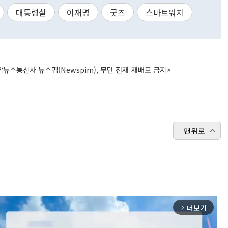
대통령실
이재명
굿즈
스마트워치
뉴스통신사 뉴스핌(Newspim), 무단 전재-재배포 금지>
맨위로
더보기
arrow_forward_ios