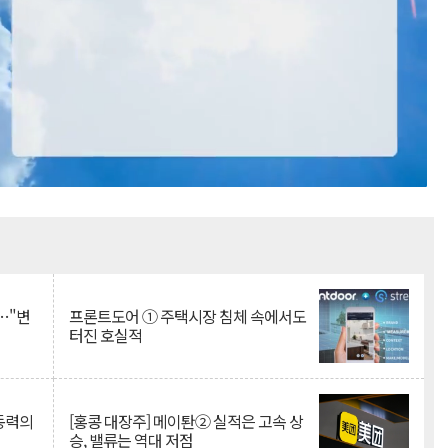
Mute
…"변
프론트도어 ① 주택시장 침체 속에서도
터진 호실적
 동력의
[홍콩 대장주] 메이퇀② 실적은 고속 상
승, 밸류는 역대 저점