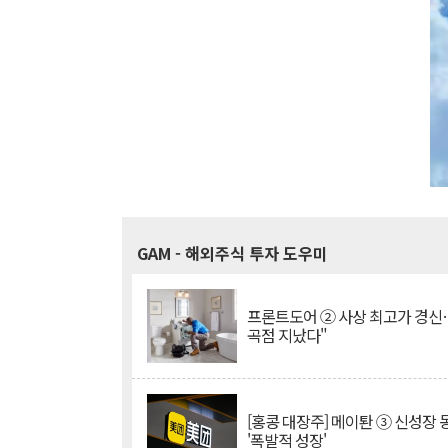
GAM
- 해외주식 투자 도우미
프론트도어 ② 사상 최고가 경신
곡점 지났다"
[홍콩 대장주] 메이퇀 ③ 신성장
'폭발적 성장'