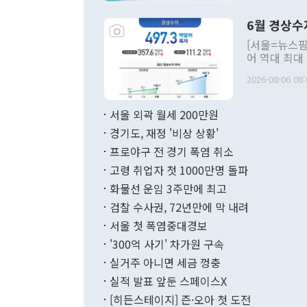
언한 것이 있
령은 공개적으
6월 경상수
주의적 희망에
관의 대북 정
[서울=뉴스핌
관 부처 장관
어 역대 최대
관의 무리한 
출 호조로 월
다. [정동영 통일부 장관이 지난달 23일 오후 서울 종로구 정부서울청사에
2026-08-06 08:
료=한국은행] 한국은행이 6일 발표한 '2026년 6월 국제수지(잠정)'에
서 취임 1주년 
면 지난 6월
부 장관 권한
1000만달러
서울 외곽 월세 200만원
발전 구상'을
이에 따라 올
적 갈등 해결
경기도, 재정 '비상 상황'
했다. 경상수
결과 혐오의 
9000만달러
프로야구 전 경기 폭염 취소
년간의 CVI
지 기준 상품
고령 취업자 첫 1000만명 돌파
무너졌다고도 
며 월간 기준
현실을 바꾸는
달러로 38.
화물선 운임 3주만에 최고
를 평화 체제
196.9% 급
검찰 수사권, 72년만에 막 내려
함께 4자 대
수출은 160
지만 이 대통
서울 첫 폭염중대경보
(18.6%) 
화공존 정책이
했다. 통관 기
'300억 사기' 차가원 구속
다"고 지적했
(16.4%)
투리가 잡혀 
실거주 아니면 세금 껑충
월(-10억9
쁜 상황이 초
증가와 유류할
실적 발표 앞둔 스페이스X
9·19 군사
기록했지만 
[히든스테이지] 즌·오아 첫 도전
"우리의 선의
로 전환됐다.