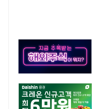
것"
지대' 우려
타진
청래 '격차 확대'
최고치
 요구
낮아지며 상승… STOXX 600 지수는 나흘 연속 최고치
세