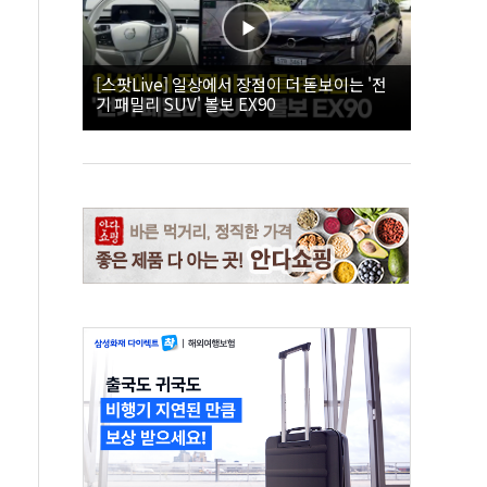
[스팟Live] 일상에서 장점이 더 돋보이는 '전
기 패밀리 SUV' 볼보 EX90