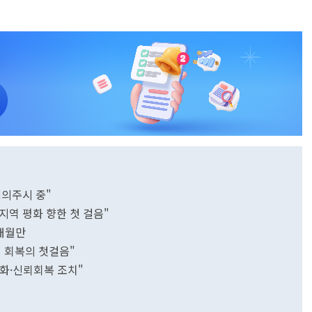
예의주시 중"
지역 평화 향한 첫 걸음"
2개월만
 회복의 첫걸음"
화·신뢰회복 조치"