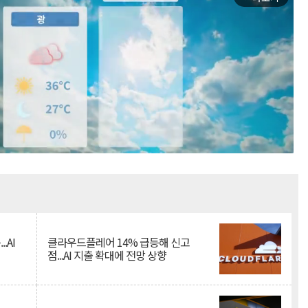
Mute
.AI
클라우드플레어 14% 급등해 신고
점...AI 지출 확대에 전망 상향