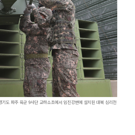
후 경기도 파주 육군 9사단 교하소초에서 임진강변에 설치된 대북 심리전