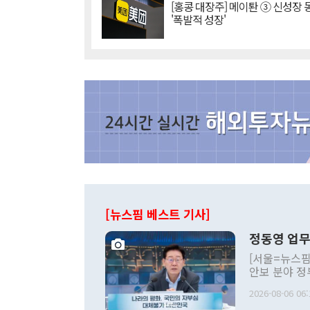
[홍콩 대장주] 메이퇀 ③ 신성장
'폭발적 성장'
[뉴스핌 베스트 기사]
정동영 업무
[서울=뉴스핌
안보 분야 정
평화공존 발전
2026-08-06 06:
발언 중에는 