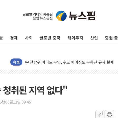
울
경제
사회
글로벌·중국
해외투자
산업
증권·
동해중부 전 해상 풍랑주의보…10일까지 최대 3.5m 높은
연일 폭염에 온열질환 사망 23명…정부, 비상대응기구 가
中 전방위 아파트 부양, 수도 베이징도 부동산 규제 철폐
속보
인제 용대리 계곡서 수위 상승으로 피서객 7명 고립…전원
동해시, 11~14일 '별똥별 멍' 운영…페르세우스 유성우 
강원 중·남부 동해안 시간당 50mm 이상 폭우…호우경보
송 청취된 지역 없다"
청양 밭에서 일하던 90대 숨져…온열질환 여부 조사
폭염에 車 운전면허 기능시험 오전 집중 편성…체감온도 3
25년06월12일 09:45
李대통령, 'ISA·주가누르기 방지법' 전면 재검토 지시
'호우 특보' 경북 울진 시간당 20~30mm 강한 비...가뭄 
가
가