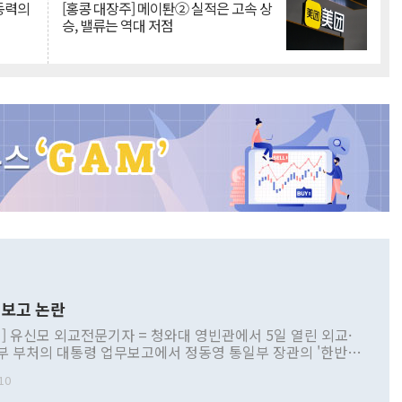
 동력의
[홍콩 대장주] 메이퇀② 실적은 고속 상
승, 밸류는 역대 저점
보고 논란
] 유신모 외교전문기자 = 청와대 영빈관에서 5일 열린 외교·
부 부처의 대통령 업무보고에서 정동영 통일부 장관의 '한반도
 구상'과 업무보고 발언이 논란을 빚고 있다. 이날 정 장관의
10
정부 내 조율을 거치지 않은 사안을 정책으로 추진하겠다고 공