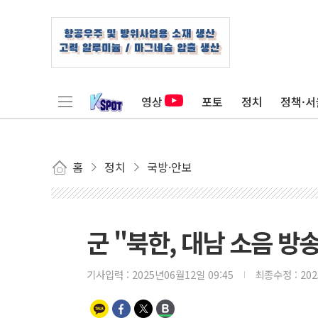
영상
포토
정치
정책·서
홈
정치
국방·안보
군 "북한, 대남 소음 방
기사입력 :
2025년06월12일 09:45
최종수정 :
20