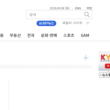
2026.08.08 (토)
ENG
中文
|
|
패밀리 사이트
금융
부동산
전국
문화·연예
스포츠
GAM
 물결
동
 구조
관측
 발효
8도 넘으면 중단
해소될 듯