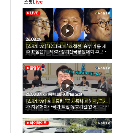
스팟
Live
[스팟Live] ‘1211표 차’ 초접전, 승부 가를 제
주 표심은?...제3차 정기전국당원대회 후보자
제주 합동연설회 생중계 | 26.08.08
[스팟Live] 李대통령 "국가폭력 피해자, 국가
가 치유해야…국가 책임 유효기간 없어"｜
26.08.07 국가폭력 피해자 위로 오찬