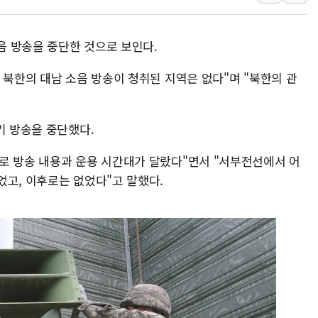
주말 무더위·열대야 지속…내륙 곳곳 소나기
오세훈 "용산공원 주택 검토, 민주당 스스로 원칙 뒤집는 
소음 방송을 중단한 것으로 보인다.
충북 주말 무더위 지속…청주·진천 35도, 곳곳 소나기
10월 보완수사권 폐지·공소청 출범…피해자들 '범죄 사각
 북한의 대남 소음 방송이 청취된 지역은 없다"며 "북한의 관
한상협, 업계 개인정보 보안 새판 짠다…'자율규제단체' 
민주당, 오늘 제주·인천 경선 발표...김민석 '재역전' vs 정
기 방송을 중단했다.
뉴욕증시, 고용 쇼크에 금리 인상 우려 후퇴…S&P500 
트럼프, 쿡 연준 이사 해임 재추진…"26일까지 의혹 소명"
로 방송 내용과 운용 시간대가 달랐다"면서 "서부전선에서 어
유럽증시, 美 고용 예상 밖 부진에 연준 금리 인상 가능성 
었고, 이후로는 없었다"고 말했다.
미 연준 매파 기세 꺾이나…고용 감소에 9월 동결 전망 우