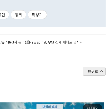
중단
청취
확성기
뉴스통신사 뉴스핌(Newspim), 무단 전재-재배포 금지>
맨위로
더보기
arrow_forward_ios