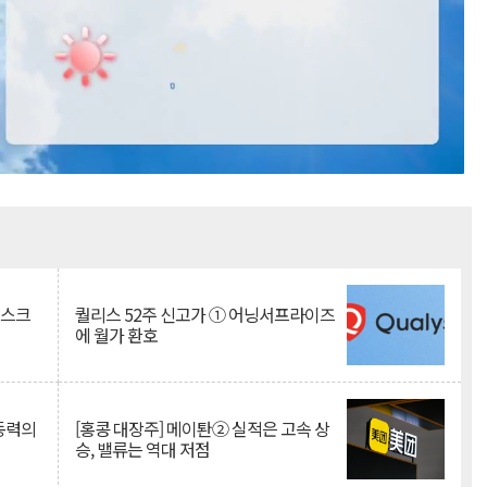
Mute
리스크
퀄리스 52주 신고가 ① 어닝서프라이즈
에 월가 환호
 동력의
[홍콩 대장주] 메이퇀② 실적은 고속 상
승, 밸류는 역대 저점