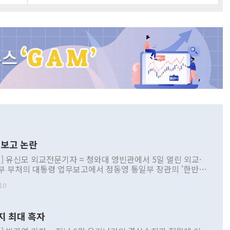
보고 논란
] 유신모 외교전문기자 = 청와대 영빈관에서 5일 열린 외교·
부 부처의 대통령 업무보고에서 정동영 통일부 장관의 '한반도
 구상'과 업무보고 발언이 논란을 빚고 있다. 이날 정 장관의
10
정부 내 조율을 거치지 않은 사안을 정책으로 추진하겠다고 공
는가 하면 사실 관계에 맞지 않은 설명도 있었다. 이재명 대통
로 신중을 기해 달라고 경고했고, 조현 외교부 장관은 '이상
지 최대 흑자
 근거한 비현실적 구상'이라는 비판을 내놨다. 그동안 정 장
책 관련 발언이 물의를 빚은 적은 여러 번 있지만 대통령과 유