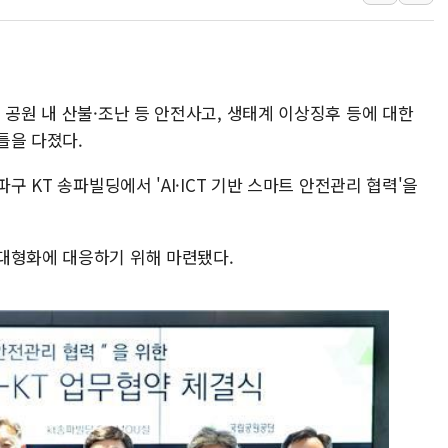
개혁신당 "민주, '盧 수사' 악
CJ온스타일, 2분기 영업익 260
AI 연산은 포항, 전력 저장은 영
 공원 내 산불·조난 등 안전사고, 생태계 이상징후 등에 대한
[속보] 북, 동해상으로 미상 발사
틀을 다졌다.
한국투자증권, 국내 최초 상반기 
[IPO] 니어스랩 "피지컬 AI 자
구 KT 송파빌딩에서 'AI·ICT 기반 스마트 안전관리 협력'을
·대형화에 대응하기 위해 마련됐다.