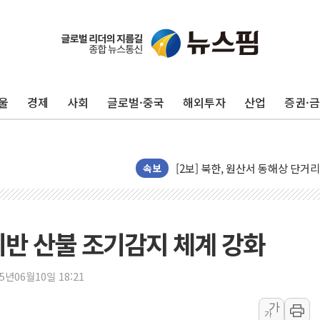
[코인 시황] 비트코인, ETF 
[르포] 39도 폭염 속 잠실 개표소 
강원·전라권 폭염중대경보 확대…
울
경제
사회
글로벌·중국
해외투자
산업
증권·
빚투·레버리지 줄었지만, 반도체 
양주 가전제품 창고서 화재…차량 
[2보] 북한, 원산서 동해상 단거
종로·중구 오피스 78%가 준공 
속보
법원, '관저 이전 봐주기 감사' 
성폭력 피해자 보호단체, 경찰수
우크라, 러 탄도미사일 공격에 속
기반 산불 조기감지 체계 강화
"5.18은 북한 지령" 설교한 목사
[종합] 특검, '양평' 원희룡 2
25년06월10일 18:21
[내일날씨] 절기상 '입추'에 폭염
가
가
제천 바이오밸리 공장 옥상서 불