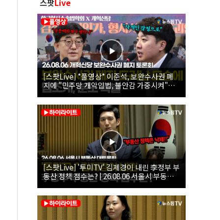
스팟
Live
[스팟Live] *풀영상* 이준석, 보완수사권 폐
지에 "민주당 개악입법, 불안감 가중시켜"｜
26.08.06 개혁신당 보완수사권 폐지 토론회
[스팟Live] '투미TV' 김제경이 내린 李정부 부
동산 정책 점수는? | 26.08.06 서울시 부동산
대토론회