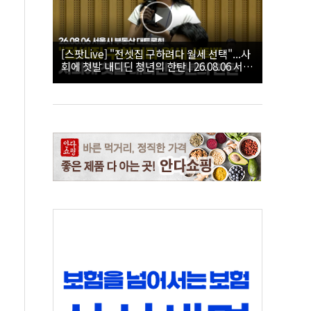
[스팟Live] "전셋집 구하려다 월세 선택"...사
회에 첫발 내디딘 청년의 한탄 | 26.08.06 서울
시 부동산 대토론회