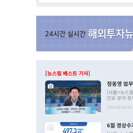
[뉴스핌 베스트 기사]
정동영 업무
[서울=뉴스핌
안보 분야 정
평화공존 발전
2026-08-06 06:
발언 중에는 
언한 것이 있
령은 공개적으
6월 경상수
주의적 희망에
관의 대북 정