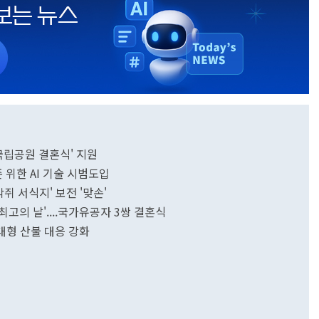
국립공원 결혼식' 지원
위한 AI 기술 시범도입
 서식지' 보전 '맞손'
고의 날'....국가유공자 3쌍 결혼식
.대형 산불 대응 강화