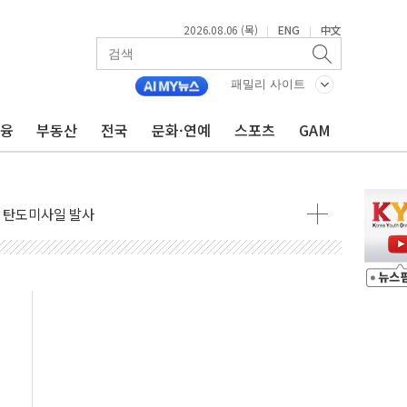
2026.08.06 (목)
ENG
中文
|
|
자금 유입에도 박스권…美 암호화폐 법안 처리 여부도 변수
시위 '62일째'..."대부분 여기서 상주"
패밀리 사이트
온열질환자 2665명·사망 23명
금융
부동산
전국
문화·연예
스포츠
GAM
두 종목에 코스피 '휘청'
3대·건물 1동 전소
리 탄도미사일 발사
10년 이상…리뉴얼이 경쟁력 가른다
유병호 구속적부심 기각
사개혁위에 보완수사권 폐지 우려 전달
수무책… 패트리엇 미사일 지원, 작년의 3분의 1
 불구속 송치
차 조사…'당정대 회의' 한동훈·방기선 수사도 속도
 절정…서울 한낮 39도
…30여분 만에 진화