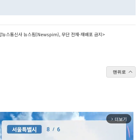
뉴스통신사 뉴스핌(Newspim), 무단 전재-재배포 금지>
맨위로
더보기
arrow_forward_ios