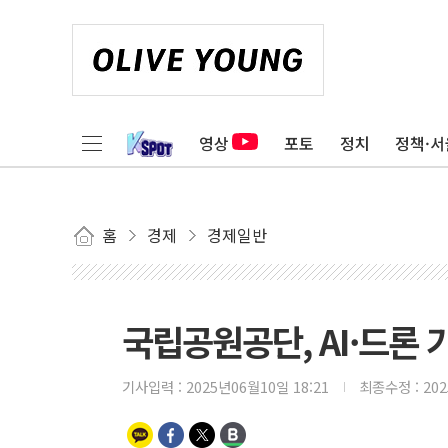
영상
포토
정치
정책·서
홈
경제
경제일반
국립공원공단, AI·드론 
기사입력 :
2025년06월10일 18:21
최종수정 :
20