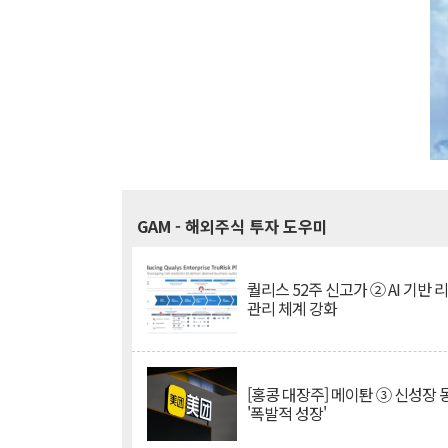
GAM
- 해외주식 투자 도우미
퀄리스 52주 신고가 ② AI 기반 
관리 체계 강화
[홍콩 대장주] 메이퇀 ③ 신성장
'폭발적 성장'