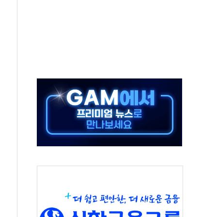
연으로 형사사법 틀 바꿔…국민 불안감 가중"
억원…전년 比 21.2%↑
광…지역펀드 9·10호 확정
체 발사
영업이익 2조 돌파
율비행 기술로 글로벌 방산 시장 공략"