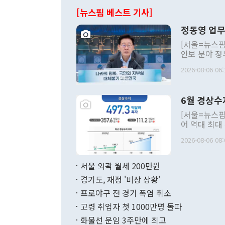
[뉴스핌 베스트 기사]
정동영 업무
[서울=뉴스핌
안보 분야 정
평화공존 발전
2026-08-06 06:
발언 중에는 
언한 것이 있
령은 공개적으
6월 경상수
주의적 희망에
관의 대북 정
[서울=뉴스핌
관 부처 장관
어 역대 최대
관의 무리한 
출 호조로 월
다. [정동영 통일부 장관이 지난달 23일 오후 서울 종로구 정부서울청사에
2026-08-06 08:
료=한국은행] 한국은행이 6일 발표한 '2026년 6월 국제수지(잠정)'에
서 취임 1주년 
면 지난 6월
부 장관 권한
1000만달러
서울 외곽 월세 200만원
발전 구상'을
이에 따라 올
적 갈등 해결
경기도, 재정 '비상 상황'
했다. 경상수
결과 혐오의 
9000만달러
프로야구 전 경기 폭염 취소
년간의 CVI
지 기준 상품
고령 취업자 첫 1000만명 돌파
무너졌다고도 
며 월간 기준
현실을 바꾸는
달러로 38.
화물선 운임 3주만에 최고