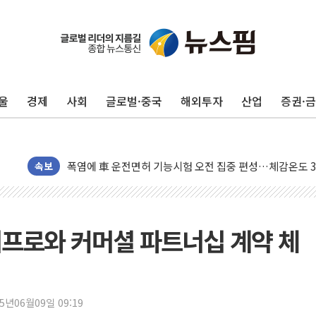
中 전방위 아파트 부양, 수도 베이징도 부동산 규제 철폐
인제 용대리 계곡서 수위 상승으로 피서객 7명 고립…전원
동해시, 11~14일 '별똥별 멍' 운영…페르세우스 유성우 
울
경제
사회
글로벌·중국
해외투자
산업
증권·
강원 중·남부 동해안 시간당 50mm 이상 폭우…호우경보
청양 밭에서 일하던 90대 숨져…온열질환 여부 조사
폭염에 車 운전면허 기능시험 오전 집중 편성…체감온도 3
李대통령, 'ISA·주가누르기 방지법' 전면 재검토 지시
속보
'호우 특보' 경북 울진 시간당 20~30mm 강한 비...가뭄 
주말 무더위·열대야 지속…내륙 곳곳 소나기
오세훈 "용산공원 주택 검토, 민주당 스스로 원칙 뒤집는 
프로와 커머셜 파트너십 계약 체
충북 주말 무더위 지속…청주·진천 35도, 곳곳 소나기
10월 보완수사권 폐지·공소청 출범…피해자들 '범죄 사각
한상협, 업계 개인정보 보안 새판 짠다…'자율규제단체' 
25년06월09일 09:19
민주당, 오늘 제주·인천 경선 발표...김민석 '재역전' vs 정