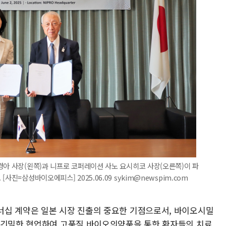
경아 사장(왼쪽)과 니프로 코퍼레이션 사노 요시히코 사장(오른쪽)이 파
진=삼성바이오에피스] 2025.06.09 sykim@newspim.com
너십 계약은 일본 시장 진출의 중요한 기점으로서, 바이오시밀
 긴밀한 협업하여 고품질 바이오의약품을 통한 환자들의 치료