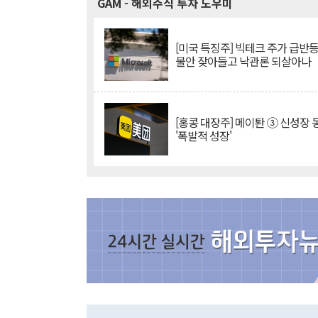
GAM
- 해외주식 투자 도우미
[미국 특징주] 빅테크 주가 급반등..
불안 잦아들고 낙관론 되살아나
[홍콩 대장주] 메이퇀 ③ 신성장
'폭발적 성장'