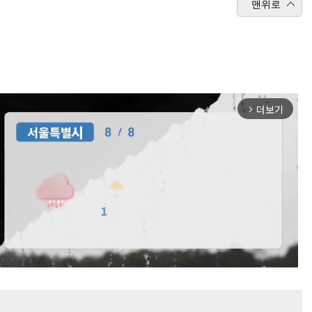
맨위로
더보기
arrow_forward_ios