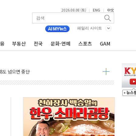
2026.08.08 (토)
ENG
中文
|
|
 구조
패밀리 사이트
관측
금융
부동산
전국
문화·연예
스포츠
GAM
 발효
8도 넘으면 중단
해소될 듯
것"
지대' 우려
타진
청래 '격차 확대'