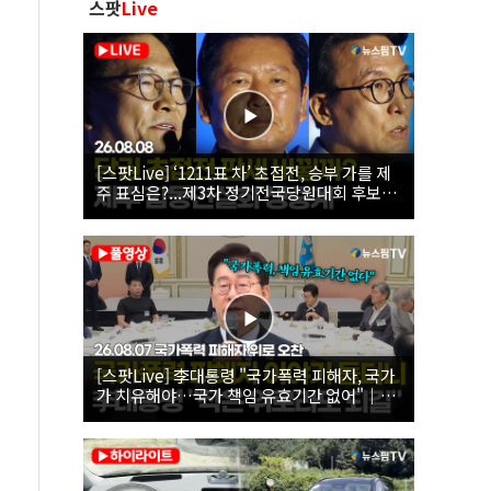
스팟
Live
[스팟Live] ‘1211표 차’ 초접전, 승부 가를 제
주 표심은?...제3차 정기전국당원대회 후보자
제주 합동연설회 생중계 | 26.08.08
[스팟Live] 李대통령 "국가폭력 피해자, 국가
가 치유해야…국가 책임 유효기간 없어"｜
26.08.07 국가폭력 피해자 위로 오찬