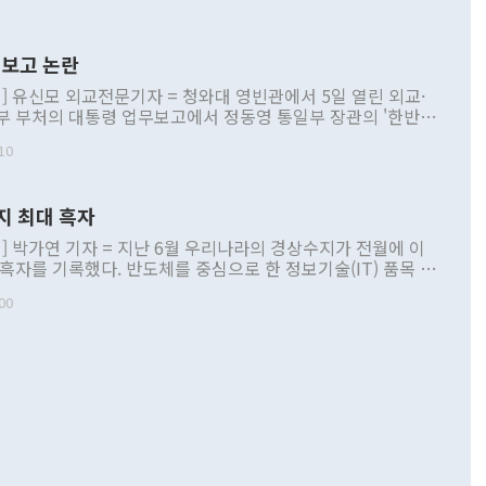
보고 논란
] 유신모 외교전문기자 = 청와대 영빈관에서 5일 열린 외교·
부 부처의 대통령 업무보고에서 정동영 통일부 장관의 '한반도
 구상'과 업무보고 발언이 논란을 빚고 있다. 이날 정 장관의
10
정부 내 조율을 거치지 않은 사안을 정책으로 추진하겠다고 공
는가 하면 사실 관계에 맞지 않은 설명도 있었다. 이재명 대통
로 신중을 기해 달라고 경고했고, 조현 외교부 장관은 '이상
지 최대 흑자
 근거한 비현실적 구상'이라는 비판을 내놨다. 그동안 정 장
책 관련 발언이 물의를 빚은 적은 여러 번 있지만 대통령과 유
] 박가연 기자 = 지난 6월 우리나라의 경상수지가 전월에 이
이 공개적으로 부정적 입장을 표명한 것은 이례적이다. 정 장
 흑자를 기록했다. 반도체를 중심으로 한 정보기술(IT) 품목 수
대북 접근법과 월권을 제어해야 한다는 목소리도 높아지고 있
간 상품수출이 처음으로 1000억달러를 넘어선 영향이다. [자
00
 따르
기자간담회를 하고 있다. [사진=통일부] 2026.07.23 ◆통일
 경상수지는 497억3000만달러 흑자로 집계됐다. 전월(386억
 넘어선 주장 정 장관은 이날 업무보고에서 '한반도 평화공존
)에 이어 두 달 연속 월간 기준 역대 최대 기록을 갈아치웠다.
 설명하면서 이재명 정부 2년차 핵심 과제로 상호 존중·평화
해 상반기 누적 경상수지 흑자는 1910억1000만달러를 기록
·핵 없는 한반도 등 3대 기본 방향을 제시했다. 정 장관은 "대
지 흑자를 견인한 것은 상품수지다. 6월 상품수지는 478억
언어는 멈춰야 한다"면서 주적 용어 대체를 주장했다. 지난 25
 흑자를 기록하며 전월에 이어 역대 최대를 다시 썼다. 국제수
D(완전하고 검증가능하며 되돌릴 수 없는 비핵화) 구도는 이미
수출은 1123억7000만달러로 전년 동월 대비 84.5% 증가하
했다. 또 "현 시점에서 흘러간 선(先)비핵화만 되뇌는 것은
 처음으로 1000억달러를 넘어섰다. 상품수입은 644억8000만
 데 힘이 되지 않는다"고 주장했다. 정 장관은 또 "정전 체제
6% 늘었다. 통관 기준으로는 반도체 수출이 전년 동월 대비