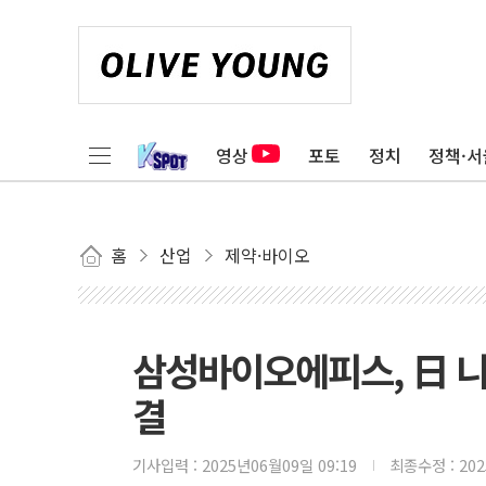
영상
포토
정치
정책·서
홈
산업
제약·바이오
삼성바이오에피스, 日 니
결
기사입력 :
2025년06월09일 09:19
최종수정 :
20