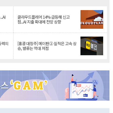
Mute
.AI
클라우드플레어 14% 급등해 신고
점...AI 지출 확대에 전망 상향
 동력의
[홍콩 대장주] 메이퇀② 실적은 고속 상
승, 밸류는 역대 저점