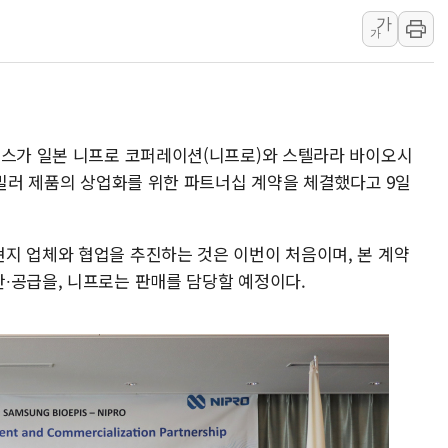
가
뉴욕증시, 고용 쇼크에 금리 인상 우려 후퇴…S&P500 
가
트럼프, 쿡 연준 이사 해임 재추진…"26일까지 의혹 소명"
유럽증시, 美 고용 예상 밖 부진에 연준 금리 인상 가능성 
미 연준 매파 기세 꺾이나…고용 감소에 9월 동결 전망 우
[종합] 이슬람 수니파 3국, '공동방위협정' 체결… 이스라
피스가 일본 니프로 코퍼레이션(니프로)와 스텔라라 바이오시
트럼프, 백신·자폐증 행정명령 검토…"이르면 다음 주"
시밀러 제품의 상업화를 위한 파트너십 계약을 체결했다고 9일
지 업체와 협업을 추진하는 것은 이번이 처음이며, 본 계약
∙공급을, 니프로는 판매를 담당할 예정이다.