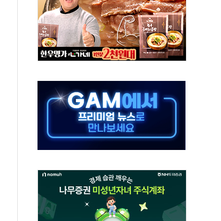
최고치
 요구
낮아지며 상승… STOXX 600 지수는 나흘 연속 최고치
세
엘·이란 위협에 맞설 자체 억지력 강화