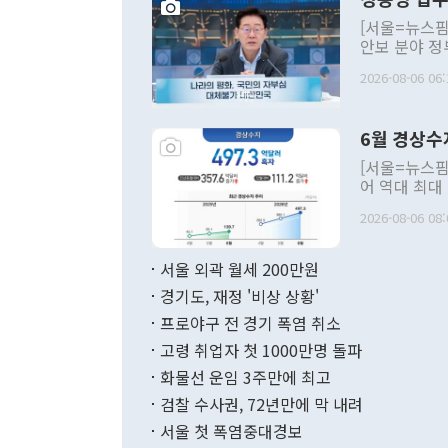
[서울=뉴스핌
안보 분야 정
평화공존 발전
2026-08-06 06:
발언 중에는 
언한 것이 있
령은 공개적으
6월 경상수
주의적 희망에
관의 대북 정
[서울=뉴스핌
관 부처 장관
어 역대 최대
관의 무리한 
출 호조로 월
다. [정동영 통일부 장관이 지난달 23일 오후 서울 종로구 정부서울청사에
2026-08-06 08:
료=한국은행] 한국은행이 6일 발표한 '2026년 6월 국제수지(잠정)'에
서 취임 1주년 
면 지난 6월
부 장관 권한
1000만달러
서울 외곽 월세 200만원
발전 구상'을
이에 따라 올
적 갈등 해결
경기도, 재정 '비상 상황'
했다. 경상수
결과 혐오의 
9000만달러
프로야구 전 경기 폭염 취소
년간의 CVI
지 기준 상품
고령 취업자 첫 1000만명 돌파
무너졌다고도 
며 월간 기준
현실을 바꾸는
달러로 38.
화물선 운임 3주만에 최고
를 평화 체제
196.9% 급
검찰 수사권, 72년만에 막 내려
함께 4자 대
수출은 160
지만 이 대통
서울 첫 폭염중대경보
(18.6%) 
화공존 정책이