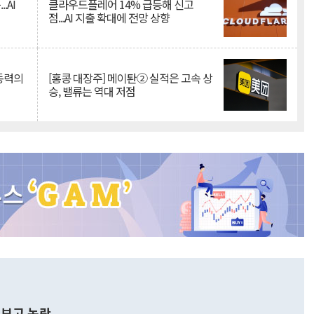
.AI
클라우드플레어 14% 급등해 신고
점...AI 지출 확대에 전망 상향
 동력의
[홍콩 대장주] 메이퇀② 실적은 고속 상
승, 밸류는 역대 저점
보고 논란