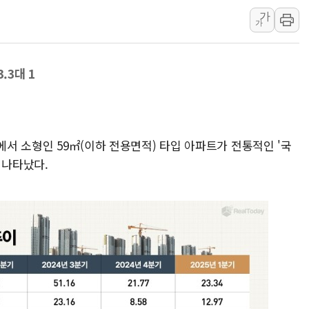
가
현대그린푸드 '텍사스로드하
가
與 "세제개편안 8월 말 당
경인고속도로서 차량 4대 연
.3대 1
"AI가 먼저 알아채고 고친
삼성전자, 美국립연구소와 
[인사] 국무조정실·국무
롯데백화점, 앰배서더 2기
에서 소형인 59㎡(이하 전용면적) 타입 아파트가 전통적인 '국
 나타났다.
한수원 "폭염 속 전력수급
박형수 의원 '선관위 견제·감
장동혁, 李 대통령에 "결혼