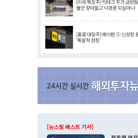
[미국 특징주] 빅테크 주가 급반등..
불안 잦아들고 낙관론 되살아나
[홍콩 대장주] 메이퇀 ③ 신성장
'폭발적 성장'
[뉴스핌 베스트 기사]
정동영 업무