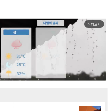
더보기
arrow_forward_ios
Mute