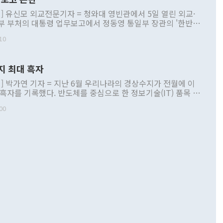
] 유신모 외교전문기자 = 청와대 영빈관에서 5일 열린 외교·
부 부처의 대통령 업무보고에서 정동영 통일부 장관의 '한반도
 구상'과 업무보고 발언이 논란을 빚고 있다. 이날 정 장관의
10
정부 내 조율을 거치지 않은 사안을 정책으로 추진하겠다고 공
는가 하면 사실 관계에 맞지 않은 설명도 있었다. 이재명 대통
로 신중을 기해 달라고 경고했고, 조현 외교부 장관은 '이상
지 최대 흑자
 근거한 비현실적 구상'이라는 비판을 내놨다. 그동안 정 장
책 관련 발언이 물의를 빚은 적은 여러 번 있지만 대통령과 유
] 박가연 기자 = 지난 6월 우리나라의 경상수지가 전월에 이
이 공개적으로 부정적 입장을 표명한 것은 이례적이다. 정 장
 흑자를 기록했다. 반도체를 중심으로 한 정보기술(IT) 품목 수
대북 접근법과 월권을 제어해야 한다는 목소리도 높아지고 있
간 상품수출이 처음으로 1000억달러를 넘어선 영향이다. [자
00
 따르
기자간담회를 하고 있다. [사진=통일부] 2026.07.23 ◆통일
 경상수지는 497억3000만달러 흑자로 집계됐다. 전월(386억
 넘어선 주장 정 장관은 이날 업무보고에서 '한반도 평화공존
)에 이어 두 달 연속 월간 기준 역대 최대 기록을 갈아치웠다.
 설명하면서 이재명 정부 2년차 핵심 과제로 상호 존중·평화
해 상반기 누적 경상수지 흑자는 1910억1000만달러를 기록
·핵 없는 한반도 등 3대 기본 방향을 제시했다. 정 장관은 "대
지 흑자를 견인한 것은 상품수지다. 6월 상품수지는 478억
언어는 멈춰야 한다"면서 주적 용어 대체를 주장했다. 지난 25
 흑자를 기록하며 전월에 이어 역대 최대를 다시 썼다. 국제수
D(완전하고 검증가능하며 되돌릴 수 없는 비핵화) 구도는 이미
수출은 1123억7000만달러로 전년 동월 대비 84.5% 증가하
했다. 또 "현 시점에서 흘러간 선(先)비핵화만 되뇌는 것은
 처음으로 1000억달러를 넘어섰다. 상품수입은 644억8000만
 데 힘이 되지 않는다"고 주장했다. 정 장관은 또 "정전 체제
6% 늘었다. 통관 기준으로는 반도체 수출이 전년 동월 대비
로 바꾸는 논의에 착수하겠다"면서 "북·미 정상회담 견인과
증했고 컴퓨터·주변기기(SSD)는 282.7% 증가했다. IT 품목
화의 동력을 확보하기 위해 최선을 다할 것"이라고 말했다. 하
.4% 늘었으며 비IT 품목도 ▲석유제품(47.5%) ▲화공품
령은 정 장관의 구상에 대부분 제동을 걸었다. 이 대통령은 "평
▲철강제품(17.9%) ▲승용차(6.1%) 등을 중심으로 18.6% 증가
 정치적으로 악용되는 측면이 있다"며 "많이 조심하셔야 한