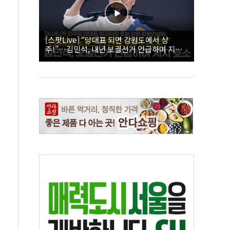
[스팟Live] “당대표 되면 강원도에서 상
주!”…김민석, 내년 보궐선거 언급하며 지지
호소 | 26.08.09 더불어민주당 당대표·최고위
원 후보 강원 합동연설회