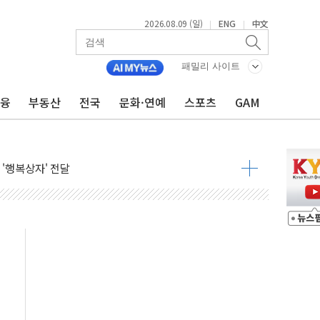
2026.08.09 (일)
ENG
中文
|
|
패밀리 사이트
금융
부동산
전국
문화·연예
스포츠
GAM
객 400명 맞이…"마음 잇는 시간 되길"
억 지급 확정되나…재상고 앞두고 막판 셈법
'행복상자' 전달
극기 거꾸로' 논란…이틀만에 철거
 예술·체육요원 최대 33% 감축
 역대 최대폭 감소한 9.4%↓…유통업계 양극화 심화
 특사'로 콜롬비아 대통령 취임식 참석
시간당 30mm 강한 비...호우 피해 없어
공방…野 "청년 우롱 기괴" vs 與 "송구한 해프닝"
 2026'서 어린이 과학연극 2편 수상