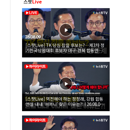
스팟
Live
[스팟Live] TK 당심 잡을 후보는?…제3차 정
기전국당원대회 후보자 대구·경북 합동연설
회 생중계 | 26.08.09
[스팟Live] 역전해야 하는 정청래, 강원 합동
연설 내내 ‘어머니’ 찾은 이유는?! | 26.08.09
더불어민주당 당대표·최고위원 후보 강원 합
동연설회