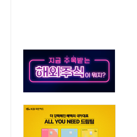
우스' 잠실점, 직장인 핫플레이스로 부상
정 조율 완료…초고가·비거주 1주택 등 여론 수렴"
쇄 추돌…7세 남아 등 4명 부상
다"…LG유플러스, AI 홈네트워크 구현 첫발
영하 30도 극저온 난방기술 개발한다
총리비서실
 모집…지역 크리에이터 확대
 이상무"…김회천 사장, 원전 현장점검
독 강화' 2개 법 대표 발의
 페널티 만든 건 이 정권…신생아 특례 대출까지 줄여"