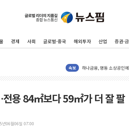
울
경제
사회
글로벌·중국
해외투자
산업
증권·
정재헌 CEO, SKT 장기고
최태원, 노소영에 9440
하나금융, 명동 소상공인에 
속보
인천시 광복절 현수막 '태
병무청, 보충역 전면 손질…
홈플러스發 대형마트 판매,
전용 84㎡보다 59㎡가 더 잘 팔
윤준병·이해민 의원, '정부
'호우·산사태 주의보' 울진 
여야, 황희 '버스 하우스' 
25년06월06일 07:00
풀무원재단, '국제과학연극제