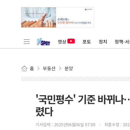
영상
포토
정치
정책·서
홈
부동산
분양
'국민평수' 기준 바뀌나…
렸다
기사입력 :
2025년06월06일 07:00
최종수정 :
20