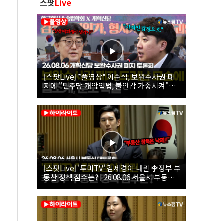
스팟
Live
[스팟Live] *풀영상* 이준석, 보완수사권 폐
지에 "민주당 개악입법, 불안감 가중시켜"｜
26.08.06 개혁신당 보완수사권 폐지 토론회
[스팟Live] '투미TV' 김제경이 내린 李정부 부
동산 정책 점수는? | 26.08.06 서울시 부동산
대토론회