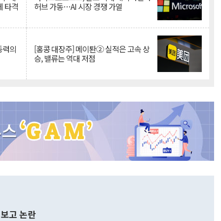
에 타격
허브 가동…AI 시장 경쟁 가열
 동력의
[홍콩 대장주] 메이퇀② 실적은 고속 상
승, 밸류는 역대 저점
보고 논란