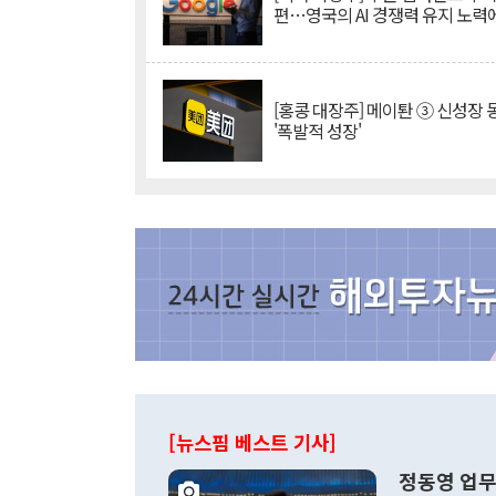
편…영국의 AI 경쟁력 유지 노력
[홍콩 대장주] 메이퇀 ③ 신성장
'폭발적 성장'
[뉴스핌 베스트 기사]
정동영 업무