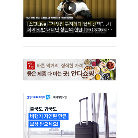
[스팟Live] "전셋집 구하려다 월세 선택"...사
회에 첫발 내디딘 청년의 한탄 | 26.08.06 서울
시 부동산 대토론회