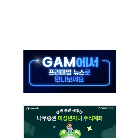
 재회…로봇·AI 데이터센터·모빌리티 구체화
나·아이온큐·도어대시↑ VS 샌디스크·피그마·앱러빈↓
급 반대…상법·자본시장법 개정 논의"
주 차익실현 속 혼조세...웨스턴디지털·샌디스크↓
사에 긴급 안보 점검회의
·호르무즈 재개방 기대에 강세