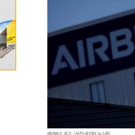
에어버스 로고. [사진=로이터 뉴스핌]