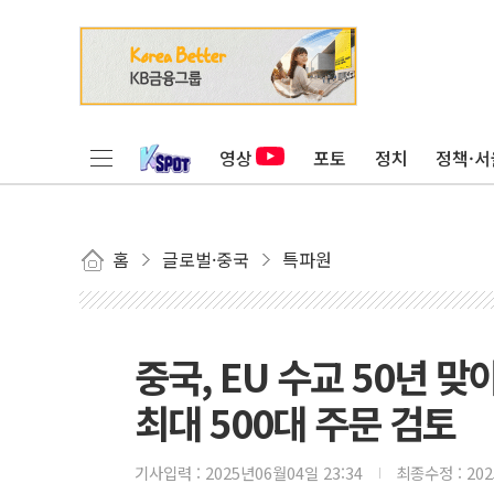
영상
포토
정치
정책·서
홈
글로벌·중국
특파원
중국, EU 수교 50년 
최대 500대 주문 검토
기사입력 :
2025년06월04일 23:34
최종수정 :
20