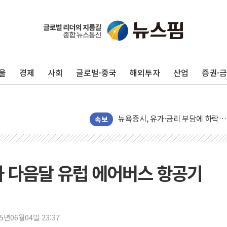
트럼프 "이란전 조만간 끝날 것"…
현대리바트, 원가 개선으로 실적 방
"세금 부담 덜자"…비거주 1주택자
울
경제
사회
글로벌·중국
해외투자
산업
증권·
세금 부담 커진 고가 1주택자…맞
[금/유가] 이란의 호르무즈 해협 통
뉴욕증시, 유가·금리 부담에 하락…
이란, 오만과 호르무즈 해협 재개방 
속보
[민주 당권주자 일정] 송영길·정청래
李대통령, 오늘 부동산 정책 점검 
[오늘의 정치일정] 8월 7일(금)
맞아 다음달 유럽 에어버스 항공기
[오늘의 국회일정] 상임위·세미나·기
이란, 美·이스라엘 선박 호르무즈 
유럽증시, 견조한 실적 소화하며 대부
25년06월04일 23:37
리투아니아 국방 "러, 우크라 드론