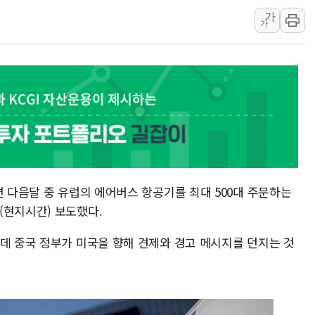
가
구광모, 내주 실리콘밸리서 젠슨 황
가
뉴욕증시 개장 전 특징주...모더
김정관 장관 "영업이익 N% 성과
뉴욕증시 프리뷰, 미 주가선물 AI
청와대, 북한 단거리 탄도미사일 발
금값 7주 만에 최고…美 고용 둔화
면 다음달 중 유럽의 에어버스 항공기를 최대 500대 주문하는
(현지시간) 보도했다.
운데 중국 정부가 미국을 향해 견제와 경고 메시지를 던지는 것