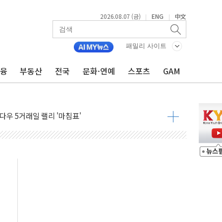
2026.08.07 (금)
ENG
中文
|
|
군수품 부족설 일축 "막대한 무기 보유"
어…다음 과제는 '외형 확대'
패밀리 사이트
 귀환 조짐에 전월세시장 '긴장'
금융
부동산
전국
문화·연예
스포츠
GAM
교환·재매수·다운사이징 '저울질'
항 제한 검토에 유가 3% 급등…금값 보합
다우 5거래일 랠리 '마침표'
합의 막바지.."美와 직접 협상 없어"
·김민석 후보 - 8월 7일
2차 회의…주택 공급 대책 막바지 조율할 듯
자회견·주요 정당 - 8월 7일
통항 제한 추진…美 "통행 막을 권한 없어"
분 상승… "2분기 기업 순이익 21% 증가" 전망
으로 나토 회원국 공격 검토… 거짓 깃발 작전"