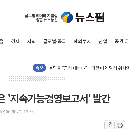
뉴욕증시 프리뷰, 美 고용 쇼크에 금리 인상 
[종합] 美 7월 고용 2만3000명 감소 '쇼크'
[사진] 이슬람 수니파 3개국, 공동방위협정 
울
경제
사회
글로벌·중국
해외투자
산업
증권·
뉴욕증시 개장 전 특징주...아틀라시안·클
보훈부, 미 DPAA와 MOU… "6·25 미군 실
트럼프 "금리 내려야"…파월 때와 달리 워시엔
특정 정치인 측근 포항시 정책특보 내정설...포
속보
李 "해남 태양광, 대한민국 다음 100년 밑거
李 대통령, '6시간 마라톤 부동산 2차 회의'
트럼프, 中 겨냥 폴리실리콘 관세 15% 부과
담은 '지속가능경영보고서' 발간
[사진] 빈살만과 에르도안의 만남
이란와이어 "이란 최고지도자 위독…곧 사망
25년06월02일 13:34
남동발전, 해남군에 국내 최대 규모 400MW 
가
가
[인도증시] 중동 불안 속 유가 상승에 소폭 하락