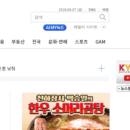
2026.08.07 (금)
ENG
中文
|
|
우려 후퇴…나스닥 선물 1%대 상승
…9월 금리 인상 기대 후퇴
패밀리 사이트
체결
금융
부동산
전국
문화·연예
스포츠
GAM
라우드플레어·태양광주↑ VS 트레이드데스크·웬디스↓
종자 7359명 끝까지 찾겠다"
 톤 낮춰
항시 '시끌'
름…수도권 집중 완화 전환점"
 주재… "전폭적 공급 확대·속도전 총력"
…美 태양광주 급등
해도 놀랍지 않아"
태양광 착공…여의도 1.6배 규모
...금융주 낙폭 커