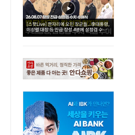
[스팟Live] 한자리에 모인 장군들...李대통령,
이상렬 대장 등 진급 장성 4명에 삼정검 수치
직접 수여｜26.08.07 장성 진급·삼정검 수치
수여식