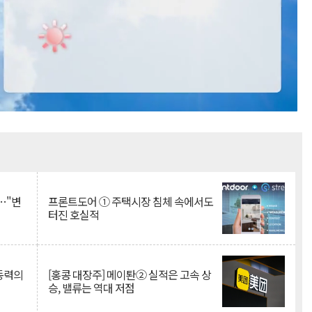
Mute
…"변
프론트도어 ① 주택시장 침체 속에서도
터진 호실적
 동력의
[홍콩 대장주] 메이퇀② 실적은 고속 상
승, 밸류는 역대 저점