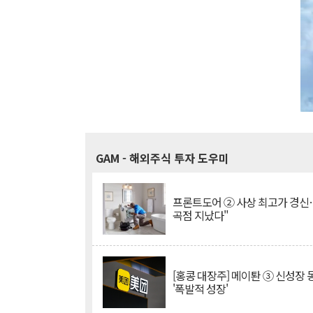
GAM
- 해외주식 투자 도우미
프론트도어 ② 사상 최고가 경신
곡점 지났다"
[홍콩 대장주] 메이퇀 ③ 신성장
'폭발적 성장'