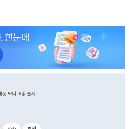
펫 닥터' 6종 출시
ESG
보령