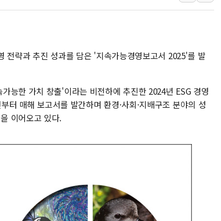
황희 '폐버스 청년주택' SNS 글 역풍에 "정
폭염 누그러지고 가뭄 숙지나...경북동해안권 8
사우디·튀르키예·파키스탄, '공동방위협정' 
경영 전략과 추진 성과를 담은 '지속가능경영보고서 2025'를 발
신길동 신축도 3.3㎡당 7250만원…써밋 클라
용산공원·그린벨트로 또 충돌…반복되는 국토부
[AI 부동산 투데이] 특공 전략도 '극과 극'
능한 가치 창출'이라는 비전하에 추진한 2024년 ESG 경영
2년부터 매해 보고서를 발간하며 환경·사회·지배구조 분야의 성
을 이어오고 있다.