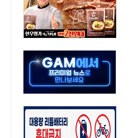
부정책 아냐" 해명
~9일 최대 100mm 호우
체결… 수니파 국가들의 새 안보 협력 구도
비온 59㎡ 18억원대
-서울시 '정책 엇박자'
…생애최초만 경쟁 치열