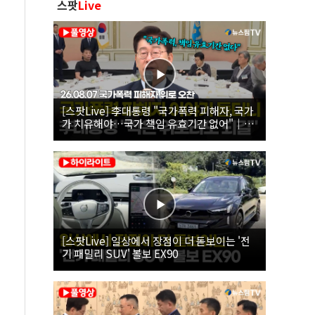
스팟
Live
[스팟Live] 李대통령 "국가폭력 피해자, 국가
가 치유해야…국가 책임 유효기간 없어"｜
26.08.07 국가폭력 피해자 위로 오찬
[스팟Live] 일상에서 장점이 더 돋보이는 '전
기 패밀리 SUV' 볼보 EX90