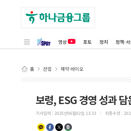
영상
포토
정치
정책·서
홈
산업
제약·바이오
보령, ESG 경영 성과 
기사입력 :
2025년06월02일 13:33
최종수정 :
20