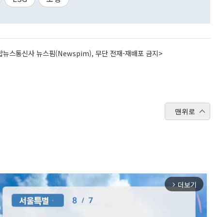
뉴스통신사 뉴스핌(Newspim), 무단 전재-재배포 금지>
맨위로
더보기
arrow_forward_ios