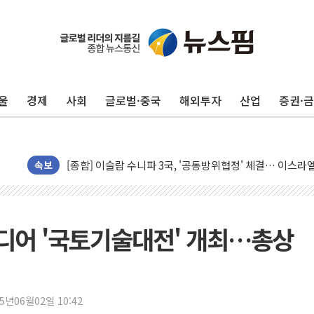
울
경제
사회
글로벌·중국
해외투자
산업
증권·
유럽증시, 美 고용 예상 밖 부진에 연준 금리 인상 가능성 
미 연준 매파 기세 꺾이나…고용 감소에 9월 동결 전망 우
[종합] 이슬람 수니파 3국, '공동방위협정' 체결… 이스라
속보
트럼프, 백신·자폐증 행정명령 검토…"이르면 다음 주"
美 항소법원, 백악관 무도회장 공사 중단 명령…트럼프 제
이란 핵심 원유 수출항 '하르그섬', 최근 1주일 이상 '올스
이디어 '국토기술대전' 개최…총상
美 고용 쇼크에 엔화 장중 급등…시장은 "또 개입했나" 촉
[AI MY 뉴스] 뉴욕 반도체주 프리뷰...美 고용 쇼크에 반도
뉴욕증시 프리뷰, 美 고용 쇼크에 금리 인상 우려 후퇴…나
25년06월02일 10:42
[종합] 美 7월 고용 2만3000명 감소 '쇼크'…9월 금리 인