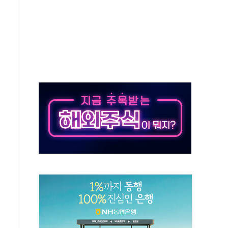
·태양광주↑ VS 트레이드데스크·웬디스↓
 끝까지 찾겠다"
중 완화 전환점"
적 공급 확대·속도전 총력"
 급등
않아"