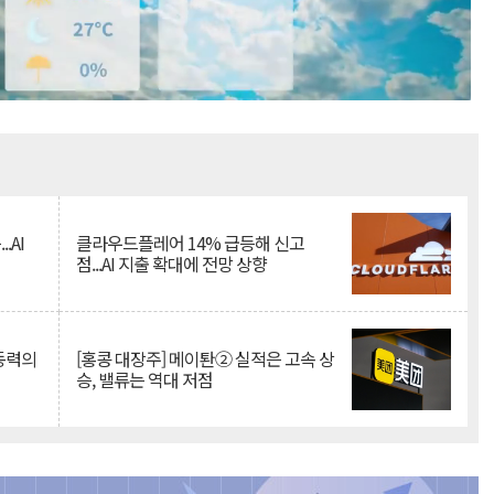
Mute
.AI
클라우드플레어 14% 급등해 신고
점...AI 지출 확대에 전망 상향
 동력의
[홍콩 대장주] 메이퇀② 실적은 고속 상
승, 밸류는 역대 저점