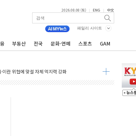
2026.08.08 (토)
ENG
中文
|
|
패밀리 사이트
금융
부동산
전국
문화·연예
스포츠
GAM
낮아지며 상승… STOXX 600 지수는 나흘 연속 최고치
세
엘·이란 위협에 맞설 자체 억지력 강화
동
톱'… 美 해상봉쇄 영향
각
체주 '활짝'
스닥 선물 1%대 상승
상 기대 후퇴