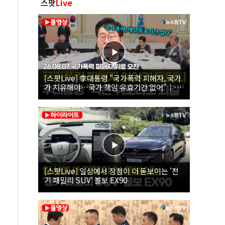
스팟
Live
[스팟Live] 李대통령 "국가폭력 피해자, 국가
가 치유해야…국가 책임 유효기간 없어"｜
26.08.07 국가폭력 피해자 위로 오찬
[스팟Live] 일상에서 장점이 더 돋보이는 '전
기 패밀리 SUV' 볼보 EX90