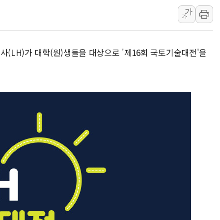
가
[사진] 이슬람 수니파 3개국, 공동방위협정 체결
가
뉴욕증시 개장 전 특징주...아틀라시안·클라우드플레어
보훈부, 미 DPAA와 MOU… "6·25 미군 실종자 7359명
사(LH)가 대학(원)생들을 대상으로 '제16회 국토기술대전'을
트럼프 "금리 내려야"…파월 때와 달리 워시엔 톤 낮춰
특정 정치인 측근 포항시 정책특보 내정설...포항시 '시끌'
李 "해남 태양광, 대한민국 다음 100년 밑거름…수도권 집
李 대통령, '6시간 마라톤 부동산 2차 회의' 주재… "전폭
트럼프, 中 겨냥 폴리실리콘 관세 15% 부과…美 태양광주
[사진] 빈살만과 에르도안의 만남
이란와이어 "이란 최고지도자 위독…곧 사망해도 놀랍지 