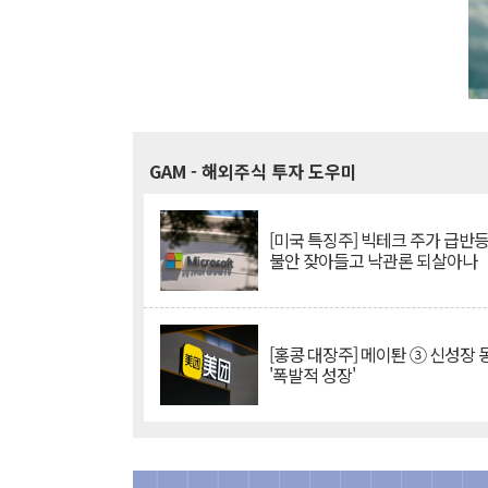
GAM
- 해외주식 투자 도우미
[미국 특징주] 빅테크 주가 급반등..
불안 잦아들고 낙관론 되살아나
[홍콩 대장주] 메이퇀 ③ 신성장
'폭발적 성장'