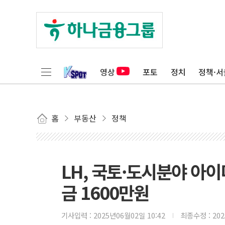
영상
포토
정치
정책·서
홈
부동산
정책
LH, 국토·도시분야 아
금 1600만원
기사입력 :
2025년06월02일 10:42
최종수정 :
20