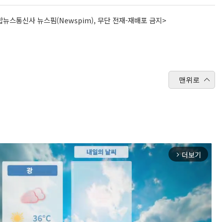
뉴스통신사 뉴스핌(Newspim), 무단 전재-재배포 금지>
맨위로
더보기
arrow_forward_ios