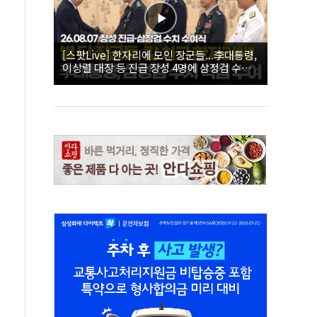
[스팟Live] 한자리에 모인 장군들...李대통령,
이상렬 대장 등 진급 장성 4명에 삼정검 수치
직접 수여｜26.08.07 장성 진급·삼정검 수치
수여식