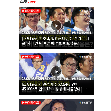
스팟
Live
[스팟Live] 환호 속 입장해 나란히 ‘찰칵’…서
로 ‘저격 연설’ 들을 때 후보들 표정은? |
26.08.08 더불어민주당 당대표·최고위원 후
보 인천 합동연설회
[스팟Live] 김민석 제주 52.64%·인천
45.09%로 연속 1위…정청래 따돌렸다’ |
26.08.08 더불어민주당 당대표·최고위원 후
보 인천 합동연설회