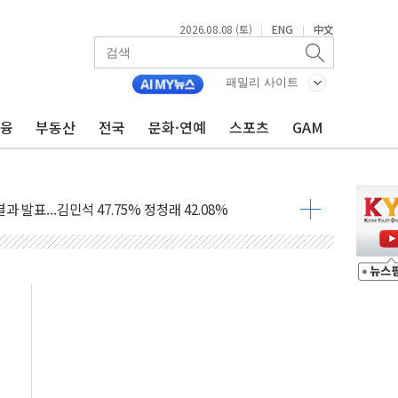
2026.08.08 (토)
ENG
中文
|
|
산사태 주의보'...경북도, 호우 피해·통제구간 없어
%p' 차 재역전 성공...金 45.42% vs 鄭 44.56%
패밀리 사이트
·정청래·김민석 당대표 후보
금융
부동산
전국
문화·연예
스포츠
GAM
 정청래에 승리...47.75% vs 42.08%
과 발표...김민석 47.75% 정청래 42.08%
표...김민석 45.09% 정청래 43.27% 송영길 11.63%
표...김민석 52.64% 정청래 39.89% 송영길 7.47%
0~8.14)
…공습 한계·탄약 부족 현실화
50㎜ 폭우…강원 동해안 강한 비 이어져
 환경미화원 수거차에 치여 사망
동…60대 남성 2명 숨져
보는 일 없게"…'결혼 페널티' 22개 과제 손본다