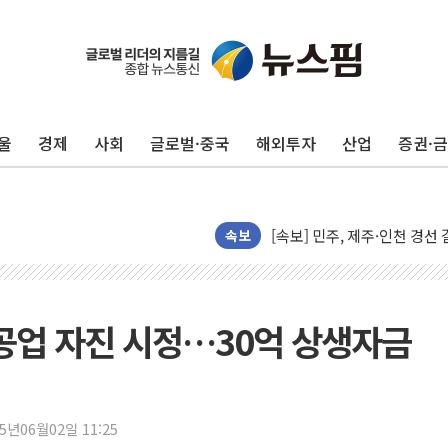
울진·영덕 '호우특보'-포항 '
[종합] 김민석, 정청래에 '0.86
인천 합동연설회 나선 송영길
울
경제
사회
글로벌·중국
해외투자
산업
증권·
김민석, 2주차 제주·인천 경선서
인사하는 김민석 당대표 후보
[속보] 민주, 제주·인천 경선 결
[속보] 민주, 인천 경선 결과 발
속보
[속보] 민주, 제주 경선 결과 발
이번주 국내 주요 금융일정(8.1
美, 이란전 출구전략 만지작
중공업 자진 시정…30억 상생자금
강릉·동해·삼척 시간당 최대 
폐기물 수거하다 참변…60대
서울 중랑구 주택가서 흉기 난
25년06월02일 11:25
李대통령 "결혼 때문에 손해 