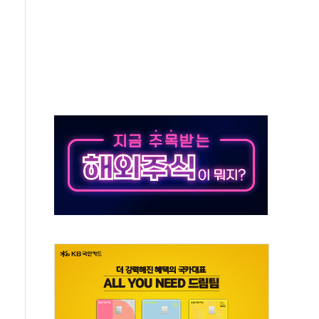
터보트 전복…1명 사망·1명 실종
의 날 참석..."국제적 시민 연대로 목소리 내야"
 실종 60대 나흘만에 숨진 채 발견
 살해 10대 아들 체포
' 받아친 정청래…제주 연설서 신경전 고조
지시…與 "적극 환영"·野 "졸속 국정"