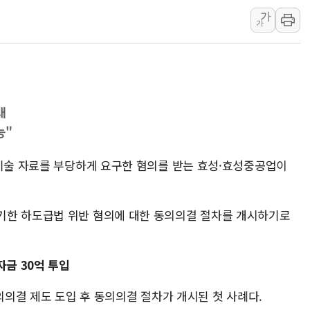
가
여수 오동도 인근 해상서 모
가
추미애, '위안부' 피해자 기림
인천 선재도 갯벌서 해루질 중
인천서 말다툼 중 어머니 흉기
'화합' 꺼낸 김민석에 '뻔뻔
대
李대통령, ISA 개편 재검토 
능"
 기술 자료를 부당하게 요구한 혐의를 받는 효성·효성중공업이
기한 하도급법 위반 혐의에 대한 동의의결 절차를 개시하기로
자금 30억 투입
동의의결 제도 도입 후 동의의결 절차가 개시된 첫 사례다.