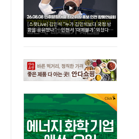
[스팟Live] 김민석 “누가 김민석보다 국정 방
향을 공유했나”…인천서 ‘대체불가’ 외쳤다 |
26.08.08 더불어민주당 당대표·최고위원 후
보 인천 합동연설회