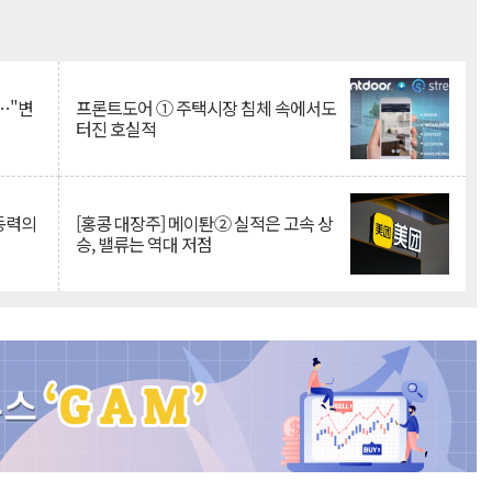
Mute
…"변
프론트도어 ① 주택시장 침체 속에서도
터진 호실적
 동력의
[홍콩 대장주] 메이퇀② 실적은 고속 상
승, 밸류는 역대 저점