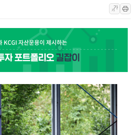
가
野 의원 42명, '사관학
가
IPARK현대산업개발, 
준공업지역 용적률 40
현대해상, 유튜브 양육 
[컨콜] 롯데케미칼, "L
대형 저축은행 4%대 예
서울 노원 40.2도…8년 
한전, 한전기술지주 출
SK하이닉스, 용인·청주
[중국증시 마감] CPO∙P