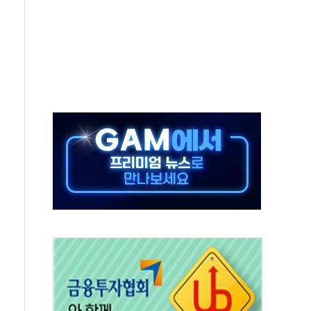
교 통합' 규탄 결의안 발의…이준석·한동훈 동참
노원구 어르신에 삼계탕 배식 봉사
0% 적용하니…재건축보다 재개발 사업성 개선↑
콘텐츠 '소셜아이어워드' 대상 수상
PG 투입 비중 37%…하반기 확대 추진"
금 사라진다, OK·애큐온·페퍼만 남아
만에 서울서 40도 넘어
범…에너지 유니콘기업 본격 육성
에 54조 투자…D램·낸드 동시 증설
CB∙CRO가 이끈 '기술주 상승장'