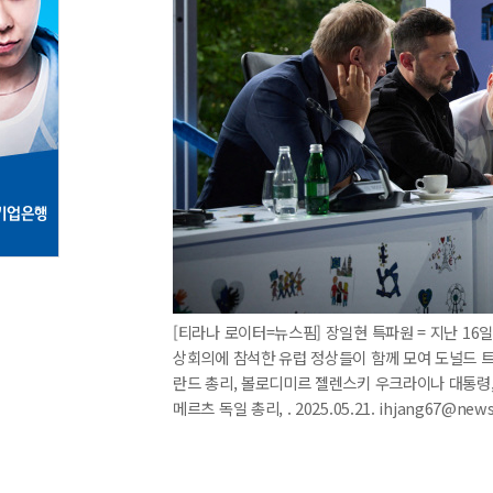
[티라나 로이터=뉴스핌] 장일현 특파원 = 지난 16
상회의에 참석한 유럽 정상들이 함께 모여 도널드 트
란드 총리, 볼로디미르 젤렌스키 우크라이나 대통령,
메르츠 독일 총리, . 2025.05.21. ihjang67@new