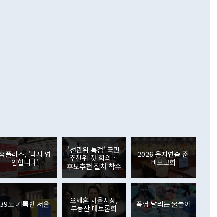
 처음으로 1000억달러를 넘어섰다. 상품수입은 644억8000만
 데 힘이 되지 않는다"고 주장했다. 정 장관은 또 "정전 체제
6% 늘었다. 통관 기준으로는 반도체 수출이 전년 동월 대비
로 바꾸는 논의에 착수하겠다"면서 "북·미 정상회담 견인과
증했고 컴퓨터·주변기기(SSD)는 282.7% 증가했다. IT 품목
화의 동력을 확보하기 위해 최선을 다할 것"이라고 말했다. 하
.4% 늘었으며 비IT 품목도 ▲석유제품(47.5%) ▲화공품
령은 정 장관의 구상에 대부분 제동을 걸었다. 이 대통령은 "평
▲철강제품(17.9%) ▲승용차(6.1%) 등을 중심으로 18.6% 증가
 정치적으로 악용되는 측면이 있다"며 "많이 조심하셔야 한
준 수입은 ▲원자재(30.5%) ▲자본재(35.3%) ▲소비재
다. 북한을 다른 이름으로 불러야 한다는 주장에는 "표현에 꼬
가 모두 늘었다. 서비스수지는 12억9000만달러 적자를 기록해 전
정쟁으로 휘몰아 들어가면 원래 하고자 했던 데에서 오히려 나
000만달러)보다 적자 폭이 확대됐다. 여행수지는 외국인 입국자
래될 수 있다"고 경고했다. 이 대통령은 남북 신뢰 구축을 위해
증료 인상 등에 따른 출국자 감소로 4억4000만달러 흑자를
합의를 선제적으로 복원해야 한다는 정 장관의 주장에 대해서도
지식재산권사용료수지는 전월 흑자에서 4억4000만달러 적자
대로 하는 게 과연 한반도의 평화와 안정에 플러스냐, 결론적
 본원소득수지는 배당소득을 중심으로 32억7000만달러 흑자
이 들 때도 있다"며 부정적으로 반응했다. 조현 외교부 장
월(21억7000만달러)보다 흑자 폭이 확대됐다. 배당소득수지
 사후 브리핑에서 정 장관이 언급한 '4자 회담'에 대해 "이상
이 늘어난 데다 전월 분기배당에 따른 기저효과로 배당지급이
 어떤 희망이라 하더라도 그건 아직 조율되지 않은 방법"이
6000만달러 흑자를 나타냈다. 금융계정 순자산은 6월 중 467
들께서 디스카운트해 주시면 좋겠다"고 선을 그었다. 정 장관
러 증가해 월간 기준 역대 최대 증가 폭을 기록했다. 종전 최대
아 블라디보스토크에서 열리는 '동방경제포럼(EEF)'을 언급하
월(369억9000만달러)을 넘어선 것이다. 직접투자에서는 내국
원에서 (참석을) 검토하고 있다"고 발언한 데 대해서도 조 장관
가 80억1000만달러, 외국인의 국내투자가 46억3000만달러
'선관위 특검' 국민
외교부의 몫"이라며 "아직 거기까지 진도가 나가지 않았다"고
홈플러스, '다시 영
2026 을지연습 준
. 증권투자에서는 외국인의 국내 주식 매도세가 이어졌다. 외
추천위 첫 회의…
업합니다'
비보고회
장관이 이날 소개한 대북 구상과 설명은 정부 내 조율을 거치지
주식 투자는 차익실현 매도 등의 영향으로 316억1000만달러
후보추천 절차 착수
서 문제가 있다. 특히 주적 표현 대체와 국호 사용, 9·19 군
(-310억5000만달러)에 이어 역대 최대 순매도 기록을 다시
 4자회담 추진 등은 통일부 장관이 결정할 사안이 아니어서 월
국인의 국내 채권투자는 세계국채지수(WGBI) 자금 유입에도
이 나오고 있다. 이 대통령은 정 장관의 업무보고를 듣고 난
도래 영향으로 증가 폭이 줄어든 52억9000만달러를 기록했
무보고에 발표했다고 승인난 건 아니다"라고 재차 확인했다. 정
오세훈 서울시장,
 해외 증권투자는 주식을 중심으로 35억6000만달러 증가했
39도 기록한 서울
폭염 날리는 물놀이
부동산 대토론회
통은 "정 장관의 발언 내용은 대부분 국가안전보장회의(NSC)
newspim.com