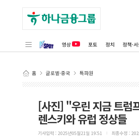
영상
포토
정치
정책·서
홈
글로벌·중국
특파원
[사진] "우린 지금 트럼
렌스키와 유럽 정상들
기사입력 :
2025년05월21일 19:51
최종수정 :
20