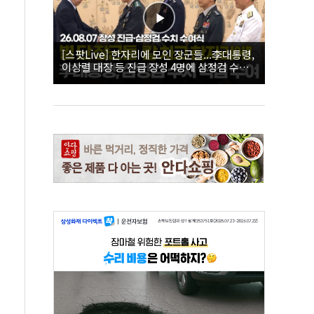
[스팟Live] 한자리에 모인 장군들...李대통령,
이상렬 대장 등 진급 장성 4명에 삼정검 수치
직접 수여｜26.08.07 장성 진급·삼정검 수치
수여식