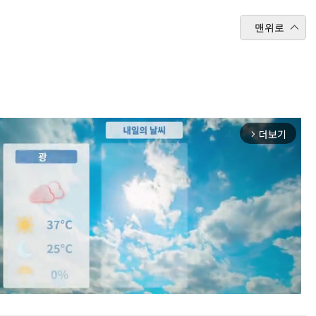
맨위로
더보기
arrow_forward_ios