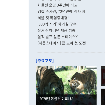
며 월간 기준
현실을 바꾸는
달러로 38.
화물선 운임 3주만에 최고
를 평화 체제
196.9% 급
검찰 수사권, 72년만에 막 내려
함께 4자 대
수출은 160
지만 이 대통
서울 첫 폭염중대경보
(18.6%) 
화공존 정책이
했다. 통관 기
'300억 사기' 차가원 구속
다"고 지적했
(16.4%)
투리가 잡혀 
실거주 아니면 세금 껑충
월(-10억9
쁜 상황이 초
증가와 유류할
실적 발표 앞둔 스페이스X
9·19 군사
기록했지만 
[히든스테이지] 즌·오아 첫 도전
"우리의 선의
로 전환됐다.
으로 약간의 의문
를 기록해 전
관은 업무보고
는 배당수입
주의에 근거한
줄면서 25억
[주요포토]
라며 "여러분
억1000만달
이 9월 러시
였던 올해 3
며 "정부 차
인의 해외투자
은 "그것은 
각각 증가했다
잘랐다. 정 
국인의 국내 
않았다는 점에
감소하며 전월
사합의 복원,
경신했다. 외
권이라는 지적
분기 말 만기
뒤 "여기 업
다. 내국인의
'2026년 동물원 여름나기
부의 한 소식
다. eoyn2@