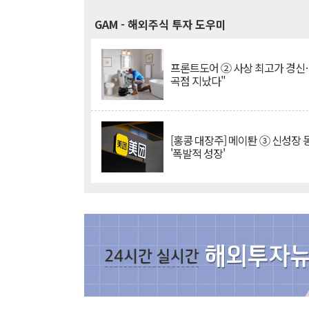
GAM
- 해외주식 투자 도우미
프론트도어 ② 사상 최고가 경신
곡점 지났다"
[홍콩 대장주] 메이퇀 ③ 신성장
'폭발적 성장'