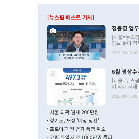
[뉴스핌 베스트 기사]
정동영 업무
[서울=뉴스핌
안보 분야 정
평화공존 발전
2026-08-06 06:
발언 중에는 
언한 것이 있
령은 공개적으
6월 경상수
주의적 희망에
관의 대북 정
[서울=뉴스핌
관 부처 장관
어 역대 최대
관의 무리한 
출 호조로 월
다. [정동영 통일부 장관이 지난달 23일 오후 서울 종로구 정부서울청사에
2026-08-06 08:
료=한국은행] 한국은행이 6일 발표한 '2026년 6월 국제수지(잠정)'에
서 취임 1주년 
면 지난 6월
부 장관 권한
1000만달러
서울 외곽 월세 200만원
발전 구상'을
이에 따라 올
적 갈등 해결
경기도, 재정 '비상 상황'
했다. 경상수
결과 혐오의 
9000만달러
프로야구 전 경기 폭염 취소
년간의 CVI
지 기준 상품
고령 취업자 첫 1000만명 돌파
무너졌다고도 