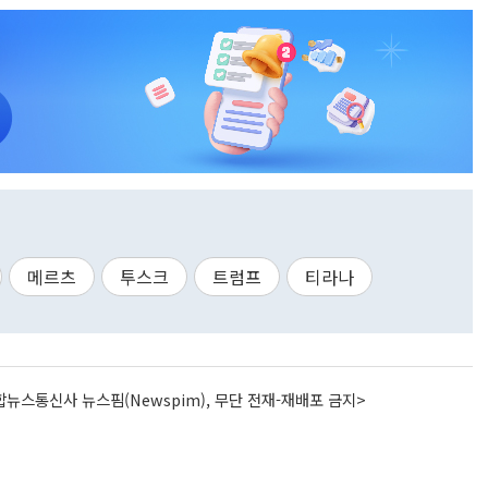
메르츠
투스크
트럼프
티라나
뉴스통신사 뉴스핌(Newspim), 무단 전재-재배포 금지>