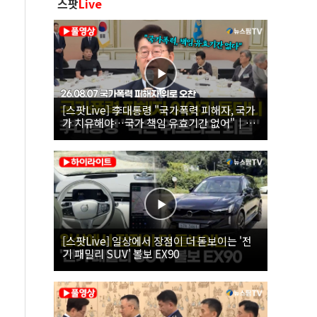
스팟
Live
[스팟Live] 李대통령 "국가폭력 피해자, 국가
가 치유해야…국가 책임 유효기간 없어"｜
26.08.07 국가폭력 피해자 위로 오찬
[스팟Live] 일상에서 장점이 더 돋보이는 '전
기 패밀리 SUV' 볼보 EX90