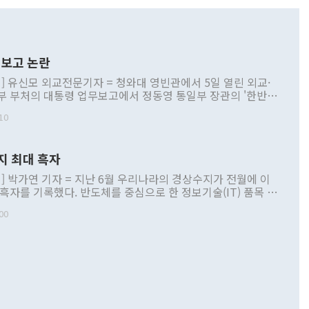
보고 논란
] 유신모 외교전문기자 = 청와대 영빈관에서 5일 열린 외교·
부 부처의 대통령 업무보고에서 정동영 통일부 장관의 '한반도
 구상'과 업무보고 발언이 논란을 빚고 있다. 이날 정 장관의
10
정부 내 조율을 거치지 않은 사안을 정책으로 추진하겠다고 공
는가 하면 사실 관계에 맞지 않은 설명도 있었다. 이재명 대통
로 신중을 기해 달라고 경고했고, 조현 외교부 장관은 '이상
지 최대 흑자
 근거한 비현실적 구상'이라는 비판을 내놨다. 그동안 정 장
책 관련 발언이 물의를 빚은 적은 여러 번 있지만 대통령과 유
] 박가연 기자 = 지난 6월 우리나라의 경상수지가 전월에 이
이 공개적으로 부정적 입장을 표명한 것은 이례적이다. 정 장
 흑자를 기록했다. 반도체를 중심으로 한 정보기술(IT) 품목 수
대북 접근법과 월권을 제어해야 한다는 목소리도 높아지고 있
간 상품수출이 처음으로 1000억달러를 넘어선 영향이다. [자
00
 따르
기자간담회를 하고 있다. [사진=통일부] 2026.07.23 ◆통일
 경상수지는 497억3000만달러 흑자로 집계됐다. 전월(386억
 넘어선 주장 정 장관은 이날 업무보고에서 '한반도 평화공존
)에 이어 두 달 연속 월간 기준 역대 최대 기록을 갈아치웠다.
 설명하면서 이재명 정부 2년차 핵심 과제로 상호 존중·평화
해 상반기 누적 경상수지 흑자는 1910억1000만달러를 기록
·핵 없는 한반도 등 3대 기본 방향을 제시했다. 정 장관은 "대
지 흑자를 견인한 것은 상품수지다. 6월 상품수지는 478억
언어는 멈춰야 한다"면서 주적 용어 대체를 주장했다. 지난 25
 흑자를 기록하며 전월에 이어 역대 최대를 다시 썼다. 국제수
D(완전하고 검증가능하며 되돌릴 수 없는 비핵화) 구도는 이미
수출은 1123억7000만달러로 전년 동월 대비 84.5% 증가하
했다. 또 "현 시점에서 흘러간 선(先)비핵화만 되뇌는 것은