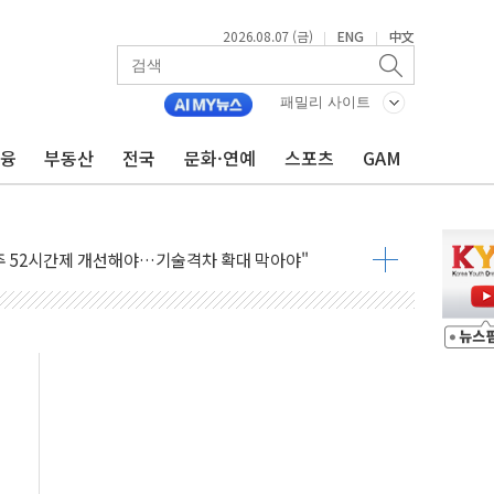
2026.08.07 (금)
ENG
中文
|
|
패밀리 사이트
금융
부동산
전국
문화·연예
스포츠
GAM
…한화·흥국·한투 참여
주 52시간제 개선해야…기술격차 확대 막아야"
약 타결…연봉 6.3% 인상
 등 8~9월 공연 라인업 공개
지 3개 보급단 '1등급 스마트 물류센터' 전환
 테라스 떨어져…SK에코플랜트 "전수 조사"
보 GAM - 맛보기편 (8/7)
다"...송영길·정청래·김민석, 호남 경선 앞두고 총력전
속도…"3분기 추가 방안 발표"
길·노량진·장위 서울 알짜 단지 주목