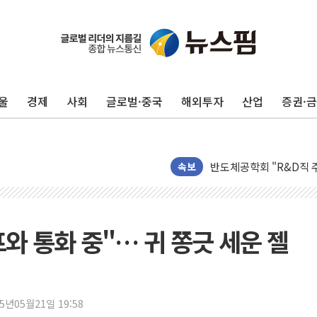
울
경제
사회
글로벌·중국
해외투자
산업
증권·
KDB생명 본입찰 3파전
반도체공학회 "R&D직 
카카오, 2026년 임금협
속보
현대카드, 박재범·실리카겔
[르포] 육군, 2031년까
송도 신축 아파트서 외벽
프와 통화 중"… 귀 쫑긋 세운 젤
깊이가 다른 글로벌 투자 정
"호남 없이 민주 당권 없
SK하이닉스, 주주환원 
25년05월21일 19:58
'무순위' 기회 왔다…신