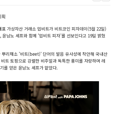
[종합] 美 7월 고용 2만3000명 감소 '쇼크'…9월 금리 인
[사진] 이슬람 수니파 3개국, 공동방위협정 체결
기획
뉴욕증시 개장 전 특징주...아틀라시안·클라우드플레어
 대표 가상자산 거래소 업비트가 비트코인 피자데이(5월 22일)
보훈부, 미 DPAA와 MOU… "6·25 미군 실종자 7359명
, 윤남노 셰프와 함께 '업비트 피자'를 선보인다고 19일 밝혔
트럼프 "금리 내려야"…파월 때와 달리 워시엔 톤 낮춰
특정 정치인 측근 포항시 정책특보 내정설...포항시 '시끌'
李 "해남 태양광, 대한민국 다음 100년 밑거름…수도권 집
'와 뿌리채소 '비트(beet)' 단어의 발음 유사성에 착안해 국내산
李 대통령, '6시간 마라톤 부동산 2차 회의' 주재… "전폭
. 비트 토핑으로 강렬한 비주얼과 독특한 풍미를 자랑하며 레
기를 얻은 윤남노 셰프가 맡았다.
트럼프, 中 겨냥 폴리실리콘 관세 15% 부과…美 태양광주