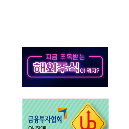
상 기대 후퇴
·태양광주↑ VS 트레이드데스크·웬디스↓
 끝까지 찾겠다"
중 완화 전환점"
적 공급 확대·속도전 총력"
 급등