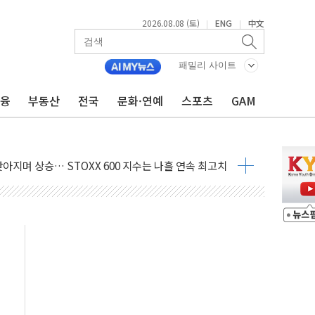
2026.08.08 (토)
ENG
中文
|
|
패밀리 사이트
금융
부동산
전국
문화·연예
스포츠
GAM
최고치
 요구
낮아지며 상승… STOXX 600 지수는 나흘 연속 최고치
세
엘·이란 위협에 맞설 자체 억지력 강화
동
톱'… 美 해상봉쇄 영향
각
체주 '활짝'
스닥 선물 1%대 상승