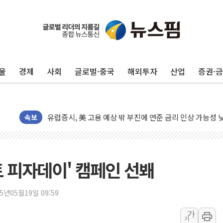
울
경제
사회
글로벌·중국
해외투자
산업
증권·
뉴욕증시, 고용 쇼크에 금리 인상 우려 후퇴…S&P500 
트럼프, 쿡 연준 이사 해임 재추진…"26일까지 의혹 소명"
유럽증시, 美 고용 예상 밖 부진에 연준 금리 인상 가능성 
미 연준 매파 기세 꺾이나…고용 감소에 9월 동결 전망 우
속보
[종합] 이슬람 수니파 3국, '공동방위협정' 체결… 이스라
트럼프, 백신·자폐증 행정명령 검토…"이르면 다음 주"
美 항소법원, 백악관 무도회장 공사 중단 명령…트럼프 제
트 피자데이' 캠페인 선봬
이란 핵심 원유 수출항 '하르그섬', 최근 1주일 이상 '올스
美 고용 쇼크에 엔화 장중 급등…시장은 "또 개입했나" 촉
25년05월19일 09:59
[AI MY 뉴스] 뉴욕 반도체주 프리뷰...美 고용 쇼크에 반도
가
가
뉴욕증시 프리뷰, 美 고용 쇼크에 금리 인상 우려 후퇴…나