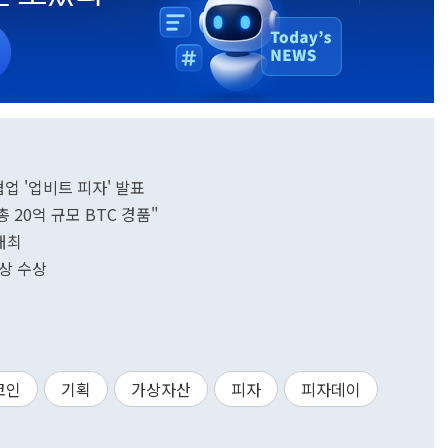
업 '업비트 피자' 발표
 20억 규모 BTC 경품"
 개최
험상 수상
코인
기획
가상자산
피자
피자데이