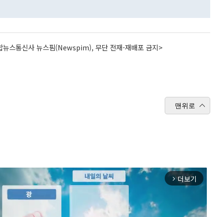
뉴스통신사 뉴스핌(Newspim), 무단 전재-재배포 금지>
맨위로
더보기
arrow_forward_ios