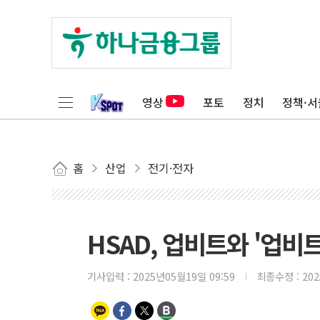
영상
포토
정치
정책·서
홈
산업
전기·전자
HSAD, 업비트와 '업비
기사입력 :
2025년05월19일 09:59
최종수정 :
20