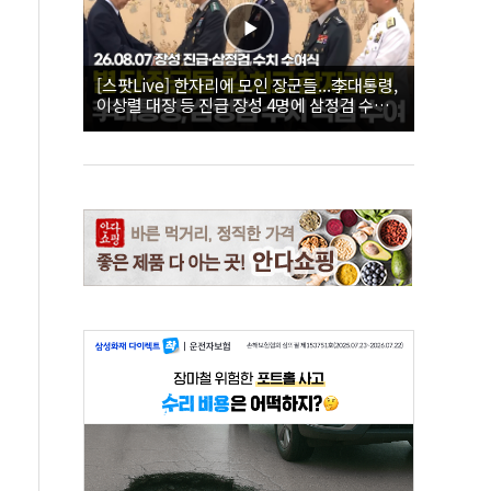
[스팟Live] 한자리에 모인 장군들...李대통령,
이상렬 대장 등 진급 장성 4명에 삼정검 수치
직접 수여｜26.08.07 장성 진급·삼정검 수치
수여식