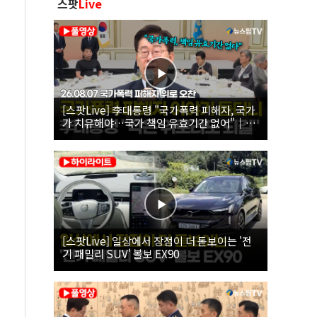
스팟
Live
[스팟Live] 李대통령 "국가폭력 피해자, 국가
가 치유해야…국가 책임 유효기간 없어"｜
26.08.07 국가폭력 피해자 위로 오찬
[스팟Live] 일상에서 장점이 더 돋보이는 '전
기 패밀리 SUV' 볼보 EX90