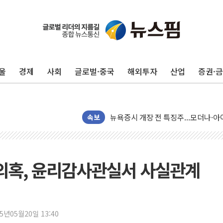
울
경제
사회
글로벌·중국
해외투자
산업
증권·
구광모, 내주 실리콘밸리서 젠슨 황 
뉴욕증시 개장 전 특징주...모더나
김정관 장관 "영업이익 N% 성과급
속보
뉴욕증시 프리뷰, 미 주가선물 AI주
청와대, 북한 단거리 탄도미사일 발사
금값 7주 만에 최고…美 고용 둔화·
의혹, 윤리감사관실서 사실관계
[인도증시] 중동 긴장 완화에 실적 호
러, 1인칭시점 드론으로 우크라 민간
[베트남 증시] 지수 하락 속 'DGC
25년05월20일 13:40
'월가의 황제' 다이먼 "금융시장 레