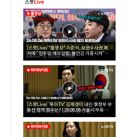
스팟
Live
[스팟Live] *풀영상* 이준석, 보완수사권 폐
지에 "민주당 개악입법, 불안감 가중시켜"｜
26.08.06 개혁신당 보완수사권 폐지 토론회
[스팟Live] '투미TV' 김제경이 내린 李정부 부
동산 정책 점수는? | 26.08.06 서울시 부동산
대토론회