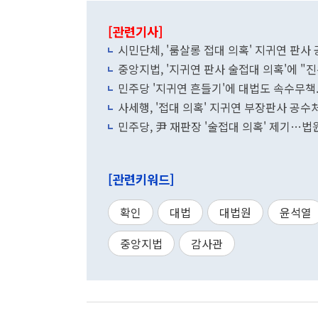
[관련기사]
시민단체, '룸살롱 접대 의혹' 지귀연 판사
중앙지법, '지귀연 판사 술접대 의혹'에 "진
민주당 '지귀연 흔들기'에 대법도 속수무책.
사세행, '접대 의혹' 지귀연 부장판사 공수
민주당, 尹 재판장 '술접대 의혹' 제기…
[관련키워드]
확인
대법
대법원
윤석열
중앙지법
감사관