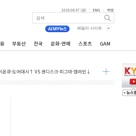
2026.08.07 (금)
ENG
中文
|
|
패밀리 사이트
금융
부동산
전국
문화·연예
스포츠
GAM
재회…로봇·AI 데이터센터·모빌리티 구체화
·아이온큐·도어대시↑ VS 샌디스크·피그마·앱러빈↓
 반대…상법·자본시장법 개정 논의"
 차익실현 속 혼조세...웨스턴디지털·샌디스크↓
에 긴급 안보 점검회의
호르무즈 재개방 기대에 강세
조까지, 상승...호실적 보고 기업 상승세 뚜렷
인 '사파리' 공격… 시민들 공포감 극대화 전략
' 임시 주총 기대감에 홀로 상한가…마진 잔액은 사상 최고
버리지 위험수위…숨은 차입이 더 큰 변수"