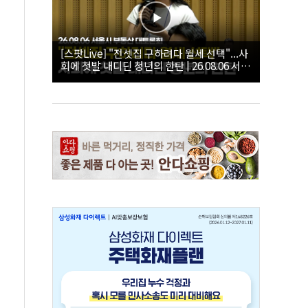
[스팟Live] "전셋집 구하려다 월세 선택"...사
회에 첫발 내디딘 청년의 한탄 | 26.08.06 서울
시 부동산 대토론회