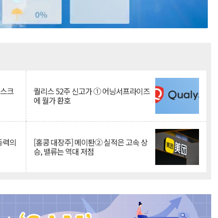
Mute
리스크
퀄리스 52주 신고가 ① 어닝서프라이즈
에 월가 환호
 동력의
[홍콩 대장주] 메이퇀② 실적은 고속 상
승, 밸류는 역대 저점