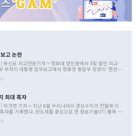
보고 논란
] 유신모 외교전문기자 = 청와대 영빈관에서 5일 열린 외교·
부 부처의 대통령 업무보고에서 정동영 통일부 장관의 '한반도
 구상'과 업무보고 발언이 논란을 빚고 있다. 이날 정 장관의
10
정부 내 조율을 거치지 않은 사안을 정책으로 추진하겠다고 공
는가 하면 사실 관계에 맞지 않은 설명도 있었다. 이재명 대통
로 신중을 기해 달라고 경고했고, 조현 외교부 장관은 '이상
지 최대 흑자
 근거한 비현실적 구상'이라는 비판을 내놨다. 그동안 정 장
책 관련 발언이 물의를 빚은 적은 여러 번 있지만 대통령과 유
] 박가연 기자 = 지난 6월 우리나라의 경상수지가 전월에 이
이 공개적으로 부정적 입장을 표명한 것은 이례적이다. 정 장
 흑자를 기록했다. 반도체를 중심으로 한 정보기술(IT) 품목 수
대북 접근법과 월권을 제어해야 한다는 목소리도 높아지고 있
간 상품수출이 처음으로 1000억달러를 넘어선 영향이다. [자
00
 따르
기자간담회를 하고 있다. [사진=통일부] 2026.07.23 ◆통일
 경상수지는 497억3000만달러 흑자로 집계됐다. 전월(386억
 넘어선 주장 정 장관은 이날 업무보고에서 '한반도 평화공존
)에 이어 두 달 연속 월간 기준 역대 최대 기록을 갈아치웠다.