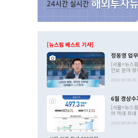
[뉴스핌 베스트 기사]
정동영 업무
[서울=뉴스핌
안보 분야 정
평화공존 발전
2026-08-06 06:
발언 중에는 
언한 것이 있
령은 공개적으
6월 경상수
주의적 희망에
관의 대북 정
[서울=뉴스핌
관 부처 장관
어 역대 최대
관의 무리한 
출 호조로 월
다. [정동영 통일부 장관이 지난달 23일 오후 서울 종로구 정부서울청사에
2026-08-06 08:
료=한국은행] 한국은행이 6일 발표한 '2026년 6월 국제수지(잠정)'에
서 취임 1주년 
면 지난 6월
부 장관 권한
1000만달러