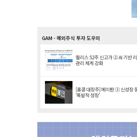
GAM
- 해외주식 투자 도우미
퀄리스 52주 신고가 ② AI 기반 
관리 체계 강화
[홍콩 대장주] 메이퇀 ③ 신성장
'폭발적 성장'