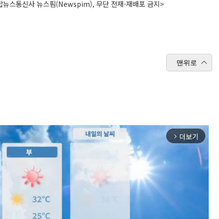
뉴스통신사 뉴스핌(Newspim), 무단 전재-재배포 금지>
맨위로
더보기
arrow_forward_ios