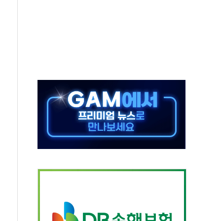
대응 1단계 진압 중
야, 경쟁상대 中과 비교해야"
하는 '선봉'의 대민 봉사
미사일 1발 발사… 올해 10번째·42일 만 도발
 새 안보 위기… 반군·마약카르텔이 습득해 전투 활용
어선 구조
무해한 표면 부식 물질"
분만에 진화...외국인 노동자 숨져
즌2
축 피해 최소화 '총력 대응'