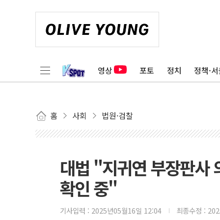
영상
포토
정치
정책·서
홈
사회
법원·검찰
대법 "지귀연 부장판사 
확인 중"
기사입력 :
2025년05월16일 12:04
최종수정 :
20