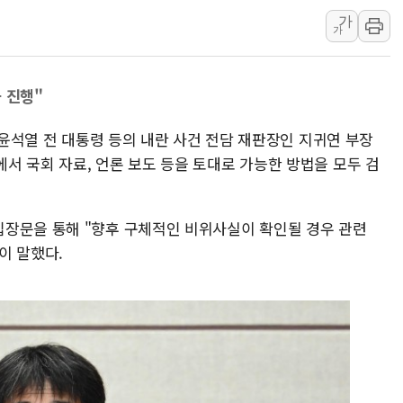
가
양주 섬유염색공장서 화재 1명 중상…
가
김정관 산업부 장관 "주 52시간 손봐
해군 1함대 창설 80주년…지역과 함께
 진행"
[3보] 북, 원산서 동해로 단거리 탄도
우크라 드론 전술, 중남미 콜롬비아에
일 윤석열 전 대통령 등의 내란 사건 전담 재판장인 지귀연 부장
동해해경, 독도 해상서 부유물 감긴 
서 국회 자료, 언론 보도 등을 토대로 가능한 방법을 모두 검
주한미군 "오산기지 누출, 백린 아닌 
구미 폐염산처리업체서 불 2시간30여
장문을 통해 "향후 구체적인 비위사실이 확인될 경우 관련
해군과 함께하는 '불금전파, 송정' 시
이 말했다.
강원도 폭염특보 11일째…온열질환·가