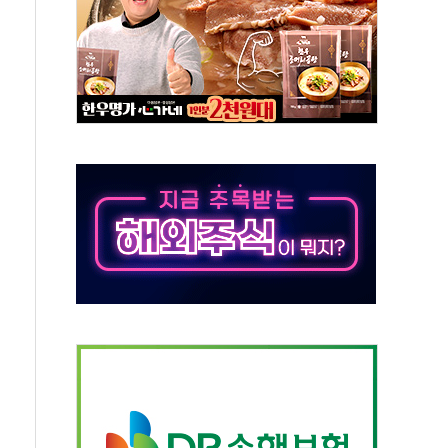
시간당 50mm 이상 폭우…호우경보 발효
0대 숨져…온열질환 여부 조사
능시험 오전 집중 편성…체감온도 38도 넘으면 중단
누르기 방지법' 전면 재검토 지시
시간당 20~30mm 강한 비...가뭄 해소될 듯
지속…내륙 곳곳 소나기
 검토, 민주당 스스로 원칙 뒤집는 것"