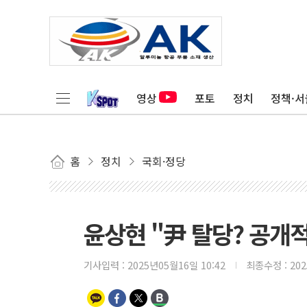
영상
포토
정치
정책·서
홈
정치
국회·정당
윤상현 "尹 탈당? 공개
기사입력 :
2025년05월16일 10:42
최종수정 :
20