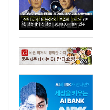
[스팟Live] “당 돌아가는 모습에 분노”…김민
석, 정청래와 신경전 | 26.08.08 더불어민주당
당대표·최고위원 후보 제주 합동연설회