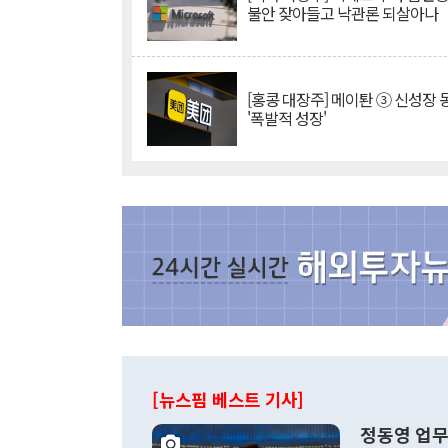
불안 잦아들고 낙관론 되살아나
[홍콩 대장주] 메이퇀 ③ 신성장
'폭발적 성장'
[뉴스핌 베스트 기사]
정동영 업무