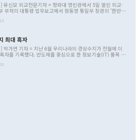
] 유신모 외교전문기자 = 청와대 영빈관에서 5일 열린 외교·
부 부처의 대통령 업무보고에서 정동영 통일부 장관의 '한반도
 구상'과 업무보고 발언이 논란을 빚고 있다. 이날 정 장관의
10
정부 내 조율을 거치지 않은 사안을 정책으로 추진하겠다고 공
는가 하면 사실 관계에 맞지 않은 설명도 있었다. 이재명 대통
로 신중을 기해 달라고 경고했고, 조현 외교부 장관은 '이상
지 최대 흑자
 근거한 비현실적 구상'이라는 비판을 내놨다. 그동안 정 장
책 관련 발언이 물의를 빚은 적은 여러 번 있지만 대통령과 유
] 박가연 기자 = 지난 6월 우리나라의 경상수지가 전월에 이
이 공개적으로 부정적 입장을 표명한 것은 이례적이다. 정 장
 흑자를 기록했다. 반도체를 중심으로 한 정보기술(IT) 품목 수
대북 접근법과 월권을 제어해야 한다는 목소리도 높아지고 있
간 상품수출이 처음으로 1000억달러를 넘어선 영향이다. [자
00
 따르
기자간담회를 하고 있다. [사진=통일부] 2026.07.23 ◆통일
 경상수지는 497억3000만달러 흑자로 집계됐다. 전월(386억
 넘어선 주장 정 장관은 이날 업무보고에서 '한반도 평화공존
)에 이어 두 달 연속 월간 기준 역대 최대 기록을 갈아치웠다.
 설명하면서 이재명 정부 2년차 핵심 과제로 상호 존중·평화
해 상반기 누적 경상수지 흑자는 1910억1000만달러를 기록
·핵 없는 한반도 등 3대 기본 방향을 제시했다. 정 장관은 "대
지 흑자를 견인한 것은 상품수지다. 6월 상품수지는 478억
언어는 멈춰야 한다"면서 주적 용어 대체를 주장했다. 지난 25
 흑자를 기록하며 전월에 이어 역대 최대를 다시 썼다. 국제수
D(완전하고 검증가능하며 되돌릴 수 없는 비핵화) 구도는 이미
수출은 1123억7000만달러로 전년 동월 대비 84.5% 증가하
했다. 또 "현 시점에서 흘러간 선(先)비핵화만 되뇌는 것은
 처음으로 1000억달러를 넘어섰다. 상품수입은 644억8000만
 데 힘이 되지 않는다"고 주장했다. 정 장관은 또 "정전 체제
6% 늘었다. 통관 기준으로는 반도체 수출이 전년 동월 대비
로 바꾸는 논의에 착수하겠다"면서 "북·미 정상회담 견인과
증했고 컴퓨터·주변기기(SSD)는 282.7% 증가했다. IT 품목
화의 동력을 확보하기 위해 최선을 다할 것"이라고 말했다. 하
.4% 늘었으며 비IT 품목도 ▲석유제품(47.5%) ▲화공품
령은 정 장관의 구상에 대부분 제동을 걸었다. 이 대통령은 "평
▲철강제품(17.9%) ▲승용차(6.1%) 등을 중심으로 18.6% 증가
 정치적으로 악용되는 측면이 있다"며 "많이 조심하셔야 한
준 수입은 ▲원자재(30.5%) ▲자본재(35.3%) ▲소비재