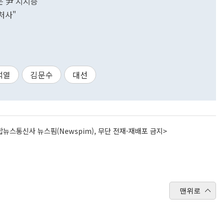
은 尹 지지층"
처사"
석열
김문수
대선
뉴스통신사 뉴스핌(Newspim), 무단 전재-재배포 금지>
맨위로