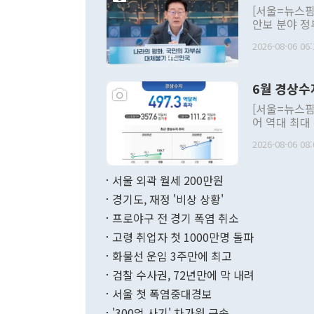
[서울=뉴스핌
안보 분야 정
평화공존 발전
2026-08-06 06:
발언 중에는 
언한 것이 있
령은 공개적으
6월 경상수
주의적 희망에
관의 대북 정
[서울=뉴스핌
관 부처 장관
어 역대 최대
관의 무리한 
출 호조로 월
다. [정동영 통일부 장관이 지난달 23일 오후 서울 종로구 정부서울청사에
2026-08-06 08:
료=한국은행] 한국은행이 6일 발표한 '2026년 6월 국제수지(잠정)'에
서 취임 1주년 
면 지난 6월
부 장관 권한
1000만달러
서울 외곽 월세 200만원
발전 구상'을
이에 따라 올
적 갈등 해결
경기도, 재정 '비상 상황'
했다. 경상수
결과 혐오의 
9000만달러
프로야구 전 경기 폭염 취소
년간의 CVI
지 기준 상품
고령 취업자 첫 1000만명 돌파
무너졌다고도 
며 월간 기준
현실을 바꾸는
달러로 38.
화물선 운임 3주만에 최고
를 평화 체제
196.9% 급
검찰 수사권, 72년만에 막 내려
함께 4자 대
수출은 160
지만 이 대통
서울 첫 폭염중대경보
(18.6%) 
화공존 정책이
했다. 통관 기
'300억 사기' 차가원 구속