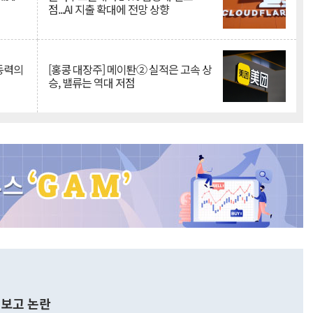
점...AI 지출 확대에 전망 상향
 동력의
[홍콩 대장주] 메이퇀② 실적은 고속 상
승, 밸류는 역대 저점
보고 논란