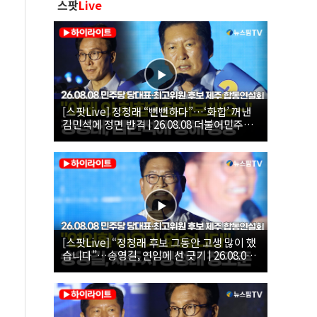
스팟
Live
[스팟Live] 정청래 “뻔뻔하다”…‘화합’ 꺼낸
김민석에 정면 반격 | 26.08.08 더불어민주당
당대표·최고위원 후보 제주 합동연설회
[스팟Live] “정청래 후보 그동안 고생 많이 했
습니다”…송영길, 연임에 선 긋기 | 26.08.08
더불어민주당 당대표·최고위원 후보 제주 합
동연설회