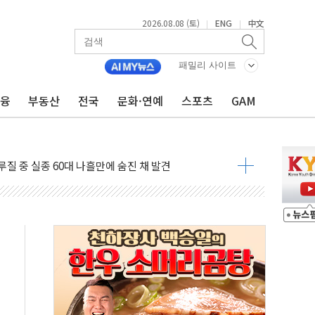
2026.08.08 (토)
ENG
中文
|
|
흉기 난동…60대 남성 2명 숨져
패밀리 사이트
손해 보는 일 없게"…'결혼 페널티' 22개 과제 손본다
금융
부동산
전국
문화·연예
스포츠
GAM
서 모터보트 전복…1명 사망·1명 실종
자 기림의 날 참석..."국제적 시민 연대로 목소리 내야"
질 중 실종 60대 나흘만에 숨진 채 발견
 흉기 살해 10대 아들 체포
 '뻔뻔' 받아친 정청래…제주 연설서 신경전 고조
재검토 지시…與 "적극 환영"·野 "졸속 국정"
주의보…10일까지 최대 3.5m 높은 물결
사망 23명…정부, 비상대응기구 가동
, 수도 베이징도 부동산 규제 철폐
위 상승으로 피서객 7명 고립…전원 구조
별똥별 멍' 운영…페르세우스 유성우 관측