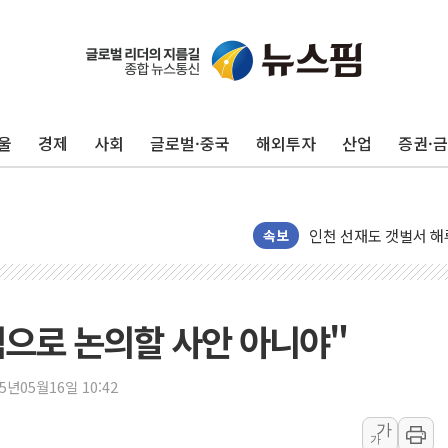
서울 중랑구 주택가서 
李대통령 "결혼 때문에 
울
경제
사회
글로벌·중국
해외투자
산업
증권·
여수 오동도 인근 해상
추미애, '위안부' 피해
인천 선재도 갯벌서 해루
인천서 말다툼 중 어머니
속보
'화합' 꺼낸 김민석에
李대통령, ISA 개편 
동해중부 전 해상 풍랑
적으로 논의할 사안 아니야"
연일 폭염에 온열질환 
中 전방위 아파트 부양
25년05월16일 10:42
인제 용대리 계곡서 수
가
가
동해시, 11~14일 '