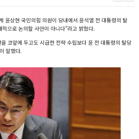
강원 중·남부 동해안 
청양 밭에서 일하던 9
)계 윤상현 국민의힘 의원이 당내에서 윤석열 전 대통령의 탈
폭염에 車 운전면허 기
공개적으로 논의할 사안이 아니다"라고 밝혔다.
李대통령, 'ISA·주가
선을 코앞에 두고도 시급한 전략 수립보다 윤 전 대통령의 탈당
'호우 특보' 경북 울진 
이 말했다.
주말 무더위·열대야 
오세훈 "용산공원 주택