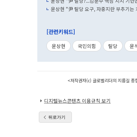
윤상현 "尹 탈당?...김문수 핵심 지지 기반
윤상현 "尹 탈당 요구, 자중지란 부추기는 
[관련키워드]
윤상현
국민의힘
탈당
윤
<저작권자(c) 글로벌리더의 지름길 종합
디지털뉴스콘텐츠 이용규칙 보기
뒤로가기