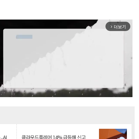
더보기
arrow_forward_ios
Mute
.AI
클라우드플레어 14% 급등해 신고