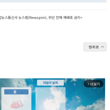
뉴스통신사 뉴스핌(Newspim), 무단 전재-재배포 금지>
맨위로
더보기
arrow_forward_ios