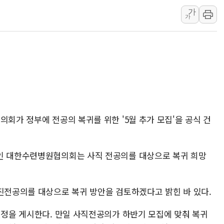
美 고용 쇼크에 엔화 장중 급등…시장은 "또 개입했나" 촉
가
가
[AI MY 뉴스] 뉴욕 반도체주 프리뷰...美 고용 쇼크에 반도
뉴욕증시 프리뷰, 美 고용 쇼크에 금리 인상 우려 후퇴…나
[종합] 美 7월 고용 2만3000명 감소 '쇼크'…9월 금리 인
[사진] 이슬람 수니파 3개국, 공동방위협정 체결
뉴욕증시 개장 전 특징주...아틀라시안·클라우드플레어
보훈부, 미 DPAA와 MOU… "6·25 미군 실종자 7359명
트럼프 "금리 내려야"…파월 때와 달리 워시엔 톤 낮춰
의회가 정부에 전공의 복귀를 위한 '5월 추가 모집'을 공식 건
특정 정치인 측근 포항시 정책특보 내정설...포항시 '시끌'
李 "해남 태양광, 대한민국 다음 100년 밑거름…수도권 집
체인 대한수련병원협의회는 사직 전공의를 대상으로 복귀 희망
사진전공의를 대상으로 복귀 방안을 검토하겠다고 밝힌 바 있다.
일정을 게시한다. 만일 사직전공의가 하반기 모집에 맞춰 복귀