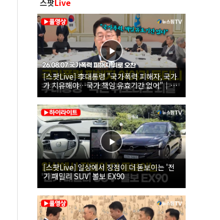
스팟
Live
[스팟Live] 李대통령 "국가폭력 피해자, 국가
가 치유해야…국가 책임 유효기간 없어"｜
26.08.07 국가폭력 피해자 위로 오찬
[스팟Live] 일상에서 장점이 더 돋보이는 '전
기 패밀리 SUV' 볼보 EX90