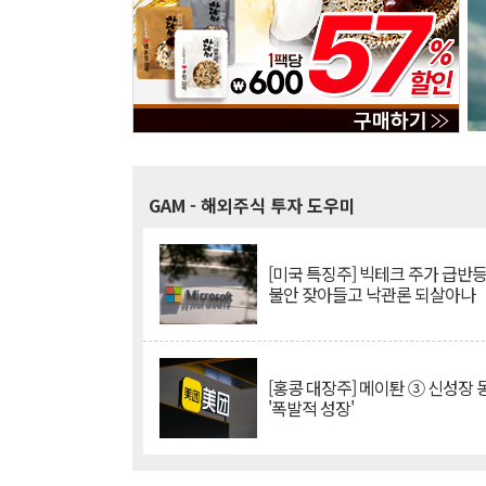
GAM
- 해외주식 투자 도우미
[미국 특징주] 빅테크 주가 급반등..
불안 잦아들고 낙관론 되살아나
[홍콩 대장주] 메이퇀 ③ 신성장
'폭발적 성장'