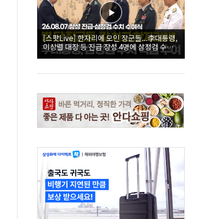
[스팟Live] 한자리에 모인 장군들...李대통령,
이상렬 대장 등 진급 장성 4명에 삼정검 수치
직접 수여｜26.08.07 장성 진급·삼정검 수치
수여식