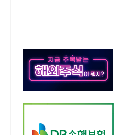
각
체주 '활짝'
스닥 선물 1%대 상승
상 기대 후퇴
·태양광주↑ VS 트레이드데스크·웬디스↓
 끝까지 찾겠다"
중 완화 전환점"