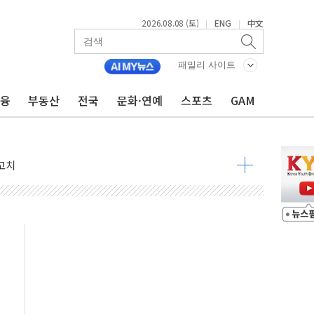
2026.08.08 (토)
ENG
中文
|
|
패밀리 사이트
금융
부동산
전국
문화·연예
스포츠
GAM
 정청래 격차 확대'
타진
최고치
 요구
낮아지며 상승… STOXX 600 지수는 나흘 연속 최고치
세
엘·이란 위협에 맞설 자체 억지력 강화
동
톱'… 美 해상봉쇄 영향