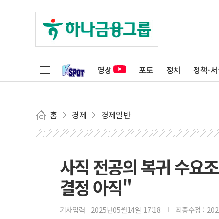
영상
포토
정치
정책·서
홈
경제
경제일반
사직 전공의 복귀 수요조
결정 아직"
기사입력 :
2025년05월14일 17:18
최종수정 :
20