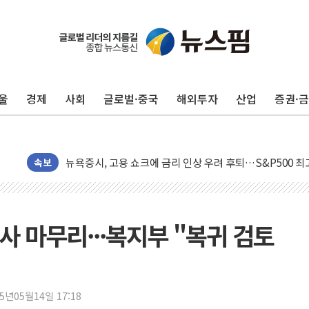
울
경제
사회
글로벌·중국
해외투자
산업
증권·
민주, 오늘 제주·인천 경선 결과 발표...'김민석 재역전 vs
한상협, 업계 개인정보 보안 새판 짠다…'자율규제단체' 
뉴욕증시, 고용 쇼크에 금리 인상 우려 후퇴…S&P500 
속보
트럼프, 쿡 연준 이사 해임 재추진…"26일까지 의혹 소명"
유럽증시, 美 고용 예상 밖 부진에 연준 금리 인상 가능성 
미 연준 매파 기세 꺾이나…고용 감소에 9월 동결 전망 우
사 마무리···복지부 "복귀 검토
[종합] 이슬람 수니파 3국, '공동방위협정' 체결… 이스라
트럼프, 백신·자폐증 행정명령 검토…"이르면 다음 주"
美 항소법원, 백악관 무도회장 공사 중단 명령…트럼프 제
25년05월14일 17:18
이란 핵심 원유 수출항 '하르그섬', 최근 1주일 이상 '올스