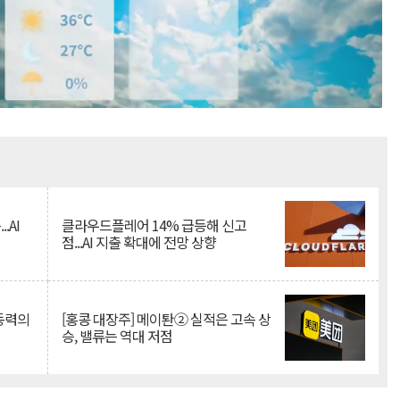
Mute
.AI
클라우드플레어 14% 급등해 신고
점...AI 지출 확대에 전망 상향
 동력의
[홍콩 대장주] 메이퇀② 실적은 고속 상
승, 밸류는 역대 저점