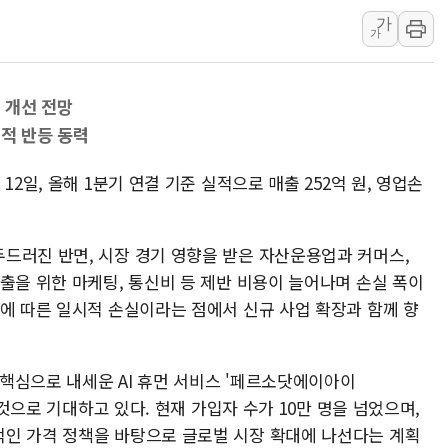
가
푸본현대생명, 육군 3군단과
가
교보생명, '교보K-맞춤건강
벼랑 끝 선 '동전주' 무더기
 개선 전망
1순위보다 낮은 특별공급 
실적 반등 동력
컴투스 '제우스: 오만의 신'
네이버 클립, 시청 만으로 
12일, 올해 1분기 연결 기준 실적으로 매출 252억 원, 영업손
서울 재건축·재개발 정상화시 
[인사] 공정거래위원회
드러진 반면, 시장 경기 영향을 받은 자산운용업과 커머스,
KDB생명 본입찰 3파전…
출을 위한 마케팅, 통신비 등 제반 비용이 늘어나며 손실 폭이
가에 따른 일시적 손실이라는 점에서 신규 사업 확장과 함께 향
의 핵심으로 내세운 AI 휴먼 서비스 '페르소닷에이아이
 것으로 기대하고 있다. 현재 가입자 수가 10만 명을 넘었으며,
인 가격 정책을 바탕으로 글로벌 시장 확대에 나선다는 계획