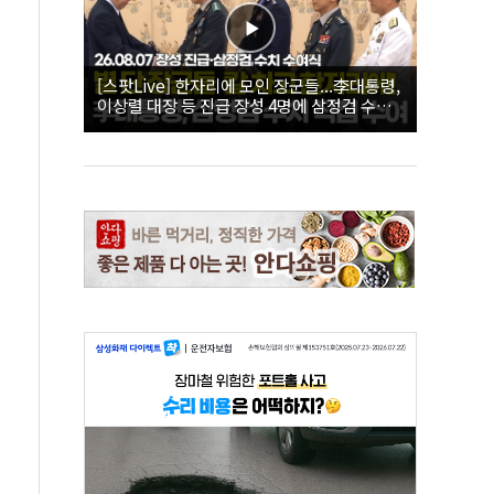
[스팟Live] 한자리에 모인 장군들...李대통령,
이상렬 대장 등 진급 장성 4명에 삼정검 수치
직접 수여｜26.08.07 장성 진급·삼정검 수치
수여식