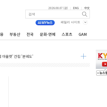
2026.08.07 (금)
ENG
中文
|
|
패밀리 사이트
금융
부동산
전국
문화·연예
스포츠
GAM
중대경보 해제…누적 온열질환자 2872명
.李 부동산 세제안에 與 내부서 '총선·대선 직격탄' 우려
아울렛' 건립 '본궤도'
안동·의성 특별재난지역 선포
 휘두른 30대 세입자…경찰, 현행범 체포
억원
개…"재무구조 개편"
열질환 보장…폭염기 신속 보상 강화
 진단 분야 독점 라이선스 계약"
11' 캐나다 IND 신청