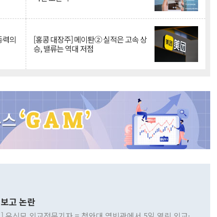
 동력의
[홍콩 대장주] 메이퇀② 실적은 고속 상
승, 밸류는 역대 저점
보고 논란
] 유신모 외교전문기자 = 청와대 영빈관에서 5일 열린 외교·