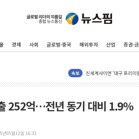
울
경제
사회
글로벌·중국
해외투자
산업
증권·
40.2도 찍은 서울 등 폭염
"文정부 악몽 재현 안돼"..
신세계사이먼 '대구 프리미엄 
李대통령, 호우 피해 경북 
속보
'변기 수리' 집주인에게 흉기
워트, 상반기 영업이익 30
프롬바이오, 10일 거래 재
 252억…전년 동기 대비 1.9%
NH농협생명, 농작업 중 온
아바코, 2분기 매출 120억원
랩지노믹스 "디엑솜과 美 암
25년05월12일 16:31
보로노이, 폐암 치료제 'VRN