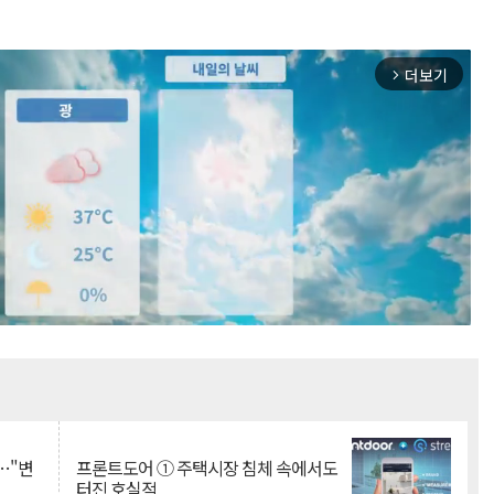
더보기
arrow_forward_ios
Mute
…"변
프론트도어 ① 주택시장 침체 속에서도
터진 호실적