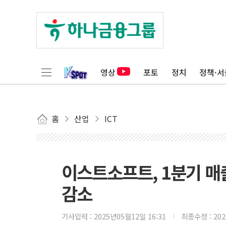
영상
포토
정치
정책·서
홈
산업
ICT
이스트소프트, 1분기 매출
감소
기사입력 :
2025년05월12일 16:31
최종수정 :
20