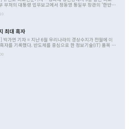
부 부처의 대통령 업무보고에서 정동영 통일부 장관의 '한반도
 구상'과 업무보고 발언이 논란을 빚고 있다. 이날 정 장관의
10
정부 내 조율을 거치지 않은 사안을 정책으로 추진하겠다고 공
는가 하면 사실 관계에 맞지 않은 설명도 있었다. 이재명 대통
로 신중을 기해 달라고 경고했고, 조현 외교부 장관은 '이상
지 최대 흑자
 근거한 비현실적 구상'이라는 비판을 내놨다. 그동안 정 장
책 관련 발언이 물의를 빚은 적은 여러 번 있지만 대통령과 유
] 박가연 기자 = 지난 6월 우리나라의 경상수지가 전월에 이
이 공개적으로 부정적 입장을 표명한 것은 이례적이다. 정 장
 흑자를 기록했다. 반도체를 중심으로 한 정보기술(IT) 품목 수
대북 접근법과 월권을 제어해야 한다는 목소리도 높아지고 있
간 상품수출이 처음으로 1000억달러를 넘어선 영향이다. [자
00
 따르
기자간담회를 하고 있다. [사진=통일부] 2026.07.23 ◆통일
 경상수지는 497억3000만달러 흑자로 집계됐다. 전월(386억
 넘어선 주장 정 장관은 이날 업무보고에서 '한반도 평화공존
)에 이어 두 달 연속 월간 기준 역대 최대 기록을 갈아치웠다.
 설명하면서 이재명 정부 2년차 핵심 과제로 상호 존중·평화
해 상반기 누적 경상수지 흑자는 1910억1000만달러를 기록
·핵 없는 한반도 등 3대 기본 방향을 제시했다. 정 장관은 "대
지 흑자를 견인한 것은 상품수지다. 6월 상품수지는 478억
언어는 멈춰야 한다"면서 주적 용어 대체를 주장했다. 지난 25
 흑자를 기록하며 전월에 이어 역대 최대를 다시 썼다. 국제수
D(완전하고 검증가능하며 되돌릴 수 없는 비핵화) 구도는 이미
수출은 1123억7000만달러로 전년 동월 대비 84.5% 증가하
했다. 또 "현 시점에서 흘러간 선(先)비핵화만 되뇌는 것은
 처음으로 1000억달러를 넘어섰다. 상품수입은 644억8000만
 데 힘이 되지 않는다"고 주장했다. 정 장관은 또 "정전 체제
6% 늘었다. 통관 기준으로는 반도체 수출이 전년 동월 대비
로 바꾸는 논의에 착수하겠다"면서 "북·미 정상회담 견인과
증했고 컴퓨터·주변기기(SSD)는 282.7% 증가했다. IT 품목
화의 동력을 확보하기 위해 최선을 다할 것"이라고 말했다. 하
.4% 늘었으며 비IT 품목도 ▲석유제품(47.5%) ▲화공품
령은 정 장관의 구상에 대부분 제동을 걸었다. 이 대통령은 "평
▲철강제품(17.9%) ▲승용차(6.1%) 등을 중심으로 18.6% 증가
 정치적으로 악용되는 측면이 있다"며 "많이 조심하셔야 한
준 수입은 ▲원자재(30.5%) ▲자본재(35.3%) ▲소비재
다. 북한을 다른 이름으로 불러야 한다는 주장에는 "표현에 꼬
가 모두 늘었다. 서비스수지는 12억9000만달러 적자를 기록해 전