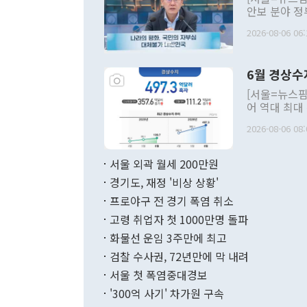
안보 분야 정
평화공존 발전
2026-08-06 06:
발언 중에는 
언한 것이 있
령은 공개적으
6월 경상수
주의적 희망에
관의 대북 정
[서울=뉴스핌
관 부처 장관
어 역대 최대
관의 무리한 
출 호조로 월
다. [정동영 통일부 장관이 지난달 23일 오후 서울 종로구 정부서울청사에
2026-08-06 08:
료=한국은행] 한국은행이 6일 발표한 '2026년 6월 국제수지(잠정)'에
서 취임 1주년 
면 지난 6월
부 장관 권한
1000만달러
서울 외곽 월세 200만원
발전 구상'을
이에 따라 올
적 갈등 해결
경기도, 재정 '비상 상황'
했다. 경상수
결과 혐오의 
9000만달러
프로야구 전 경기 폭염 취소
년간의 CVI
지 기준 상품
고령 취업자 첫 1000만명 돌파
무너졌다고도 
며 월간 기준
현실을 바꾸는
달러로 38.
화물선 운임 3주만에 최고
를 평화 체제
196.9% 급
검찰 수사권, 72년만에 막 내려
함께 4자 대
수출은 160
지만 이 대통
서울 첫 폭염중대경보
(18.6%) 
화공존 정책이
했다. 통관 기
'300억 사기' 차가원 구속
다"고 지적했
(16.4%)