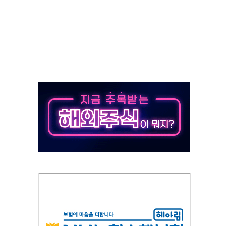
 군 장병 금융교육·전역 지원 협약
보험' 6개월 배타적사용권 획득
 상폐 위기…관리종목 우려 지정예고 총 63개
경쟁률… 실수요자 관심
 26일 출시, 유저의 캐릭터가 AI로 플레이한다
혜택 얻는 피드코인 이벤트 진행
5년 내 9만가구 순증...이주 대란도 제한적
한화·흥국·한투 참여