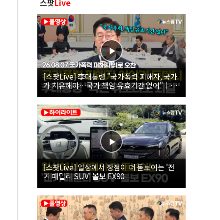
스팟
Live
[스팟Live] 李대통령 "국가폭력 피해자, 국가
가 치유해야…국가 책임 유효기간 없어"｜
26.08.07 국가폭력 피해자 위로 오찬
[스팟Live] 일상에서 장점이 더 돋보이는 '전
기 패밀리 SUV' 볼보 EX90