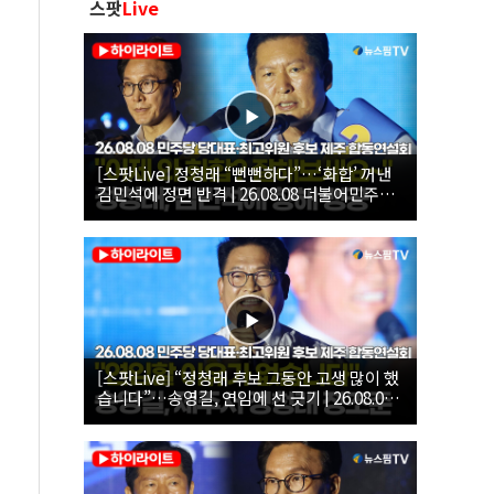
스팟
Live
[스팟Live] 정청래 “뻔뻔하다”…‘화합’ 꺼낸
김민석에 정면 반격 | 26.08.08 더불어민주당
당대표·최고위원 후보 제주 합동연설회
[스팟Live] “정청래 후보 그동안 고생 많이 했
습니다”…송영길, 연임에 선 긋기 | 26.08.08
더불어민주당 당대표·최고위원 후보 제주 합
동연설회