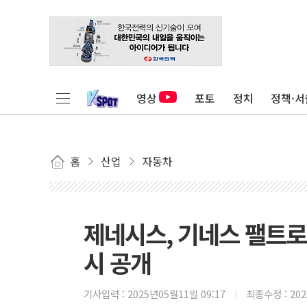
영상
포토
정치
정책·서
홈
산업
자동차
제네시스, 기네스 팰트로와
시 공개
기사입력 :
2025년05월11일 09:17
최종수정 :
20