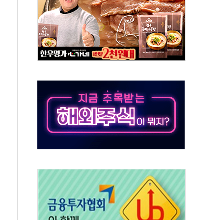
 시간당 50mm 이상 폭우…호우경보 발효
90대 숨져…온열질환 여부 조사
기능시험 오전 집중 편성…체감온도 38도 넘으면 중단
가누르기 방지법' 전면 재검토 지시
 시간당 20~30mm 강한 비...가뭄 해소될 듯
지속…내륙 곳곳 소나기
 검토, 민주당 스스로 원칙 뒤집는 것"
…청주·진천 35도, 곳곳 소나기
지·공소청 출범…피해자들 '범죄 사각지대' 우려