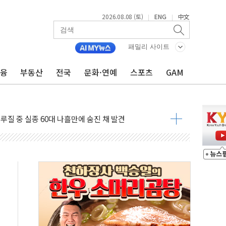
2026.08.08 (토)
ENG
中文
|
|
패밀리 사이트
금융
부동산
전국
문화·연예
스포츠
GAM
서 모터보트 전복…1명 사망·1명 실종
자 기림의 날 참석..."국제적 시민 연대로 목소리 내야"
루질 중 실종 60대 나흘만에 숨진 채 발견
니 흉기 살해 10대 아들 체포
 '뻔뻔' 받아친 정청래…제주 연설서 신경전 고조
재검토 지시…與 "적극 환영"·野 "졸속 국정"
주의보…10일까지 최대 3.5m 높은 물결
 사망 23명…정부, 비상대응기구 가동
, 수도 베이징도 부동산 규제 철폐
수위 상승으로 피서객 7명 고립…전원 구조
'별똥별 멍' 운영…페르세우스 유성우 관측