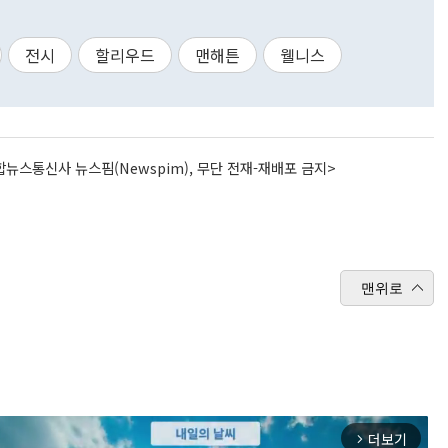
전시
할리우드
맨해튼
웰니스
뉴스통신사 뉴스핌(Newspim), 무단 전재-재배포 금지>
맨위로
더보기
arrow_forward_ios