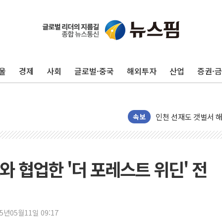
울
경제
사회
글로벌·중국
해외투자
산업
증권·
여수 오동도 인근 해상
추미애, '위안부' 피해
인천 선재도 갯벌서 해
인천서 말다툼 중 어머
속보
'화합' 꺼낸 김민석에
李대통령, ISA 개편 
동해중부 전 해상 풍랑
 협업한 '더 포레스트 위딘' 전
연일 폭염에 온열질환
中 전방위 아파트 부양
인제 용대리 계곡서 
25년05월11일 09:17
동해시, 11~14일 