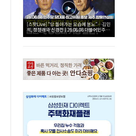
[스팟Live] “당 돌아가는 모습에 분노”…김민
석, 정청래와 신경전 | 26.08.08 더불어민주당
당대표·최고위원 후보 제주 합동연설회