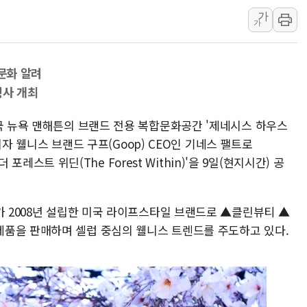
가
강원 중·남부 동해안
가
청양 밭에서 일하던 
폭염에 車 운전면허 
·문화 알려
李대통령, 'ISA·주
행사 개최
'호우 특보' 경북 울진
주말 무더위·열대야 
미국 뉴욕 맨해튼의 브랜드 전용 복합문화공간 '제네시스 하우스
오세훈 "용산공원 주택
우이자 웰니스 브랜드 구프(Goop) CEO인 기네스 팰트로
더 포레스트 위딘(The Forest Within)'을 9일(현지시간) 공
충북 주말 무더위 지속
10월 보완수사권 폐
가 2008년 설립한 미국 라이프스타일 브랜드로 ▲클린뷰티 ▲
품을 판매하며 셀럽 중심의 웰니스 트렌드를 주도하고 있다.