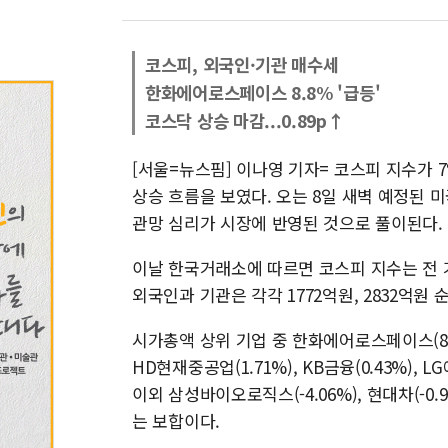
코스피, 외국인·기관 매수세
한화에어로스페이스 8.8% '급등'
코스닥 상승 마감...0.89p↑
[서울=뉴스핌] 이나영 기자= 코스피 지수가 
상승 흐름을 보였다. 오는 8일 새벽 예정된 
관망 심리가 시장에 반영된 것으로 풀이된다.
이날 한국거래소에 따르면 코스피 지수는 전 거래일
외국인과 기관은 각각 1772억원, 2832억원
시가총액 상위 기업 중 한화에어로스페이스(8.8
HD현재중공업(1.71%), KB금융(0.43%), 
이외 삼성바이오로직스(-4.06%), 현대차(-0.9
는 보합이다.