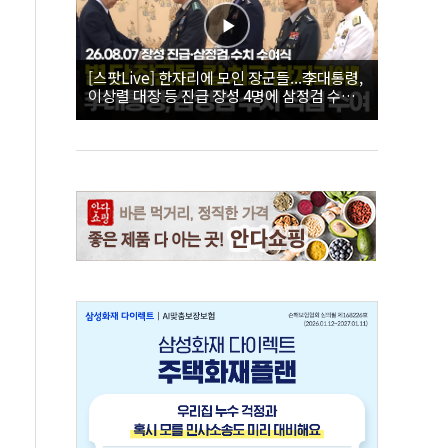
[스팟Live] 한자리에 모인 장군들...李대통령,
이상렬 대장 등 진급 장성 4명에 삼정검 수치
직접 수여｜26.08.07 장성 진급·삼정검 수치
수여식