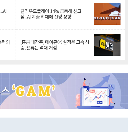
.AI
클라우드플레어 14% 급등해 신고
점...AI 지출 확대에 전망 상향
 동력의
[홍콩 대장주] 메이퇀② 실적은 고속 상
승, 밸류는 역대 저점