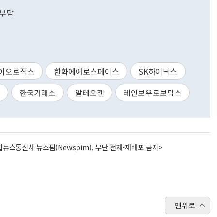
 부담
이오로직스
한화에어로스페이스
SK하이닉스
한국거래소
알테오젠
레인보우로보틱스
뉴스통신사 뉴스핌(Newspim), 무단 전재-재배포 금지>
맨위로