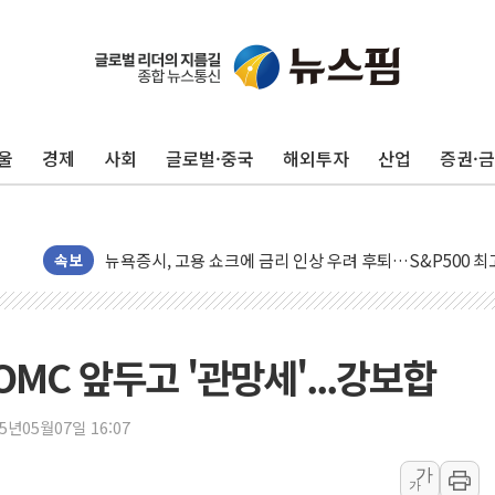
울
경제
사회
글로벌·중국
해외투자
산업
증권·
민주, 오늘 제주·인천 경선 결과 발표...'김민석 재역전 vs
한상협, 업계 개인정보 보안 새판 짠다…'자율규제단체' 
뉴욕증시, 고용 쇼크에 금리 인상 우려 후퇴…S&P500 
트럼프, 쿡 연준 이사 해임 재추진…"26일까지 의혹 소명"
속보
유럽증시, 美 고용 예상 밖 부진에 연준 금리 인상 가능성 
미 연준 매파 기세 꺾이나…고용 감소에 9월 동결 전망 우
[종합] 이슬람 수니파 3국, '공동방위협정' 체결… 이스라
OMC 앞두고 '관망세'...강보합
트럼프, 백신·자폐증 행정명령 검토…"이르면 다음 주"
美 항소법원, 백악관 무도회장 공사 중단 명령…트럼프 제
25년05월07일 16:07
이란 핵심 원유 수출항 '하르그섬', 최근 1주일 이상 '올스
가
가
美 고용 쇼크에 엔화 장중 급등…시장은 "또 개입했나" 촉