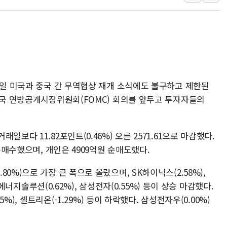
[AI MY 뉴스] 뉴욕 반도체주 프리뷰...美 고용 쇼크에 반도
뉴욕증시 프리뷰, 美 고용 쇼크에 금리 인상 우려 후퇴…나
[종합] 美 7월 고용 2만3000명 감소 '쇼크'…9월 금리 인
[사진] 이슬람 수니파 3개국, 공동방위협정 체결
뉴욕증시 개장 전 특징주...아틀라시안·클라우드플레어
7일 미국과 중국 간 무역협상 재개 소식에도 불구하고 제한된
보훈부, 미 DPAA와 MOU… "6·25 미군 실종자 7359명
미국 연방공개시장위원회(FOMC) 회의를 앞두고 투자자들의
트럼프 "금리 내려야"…파월 때와 달리 워시엔 톤 낮춰
특정 정치인 측근 포항시 정책특보 내정설...포항시 '시끌'
보다 11.82포인트(0.46%) 오른 2571.61으로 마감했다.
李 "해남 태양광, 대한민국 다음 100년 밑거름…수도권 집
 순매수했으며, 개인은 4909억원 순매도했다.
0%)으로 가장 큰 폭으로 올랐으며, SK하이닉스(2.58%),
LG에너지솔루션(0.62%), 삼성전자(0.55%) 등이 상승 마감했다.
5%), 셀트리온(-1.29%) 등이 하락했다. 삼성전자우(0.00%)