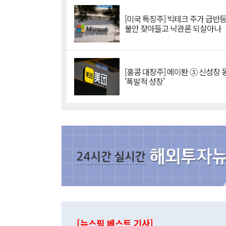
[미국 특징주] 빅테크 주가 급반등..
불안 잦아들고 낙관론 되살아나
[홍콩 대장주] 메이퇀 ③ 신성장
'폭발적 성장'
[뉴스핌 베스트 기사]