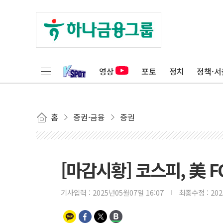
영상
포토
정치
정책·서
홈
증권·금융
증권
[마감시황] 코스피, 美 F
기사입력 :
2025년05월07일 16:07
최종수정 :
20