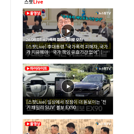
스팟
Live
[스팟Live] 李대통령 "국가폭력 피해자, 국가
가 치유해야…국가 책임 유효기간 없어"｜
26.08.07 국가폭력 피해자 위로 오찬
[스팟Live] 일상에서 장점이 더 돋보이는 '전
기 패밀리 SUV' 볼보 EX90