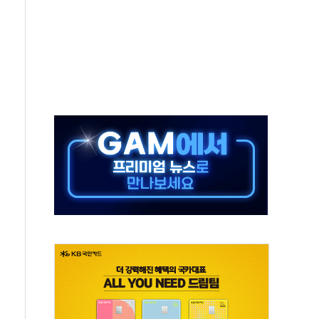
체주 '활짝'
스닥 선물 1%대 상승
상 기대 후퇴
·태양광주↑ VS 트레이드데스크·웬디스↓
 끝까지 찾겠다"
중 완화 전환점"