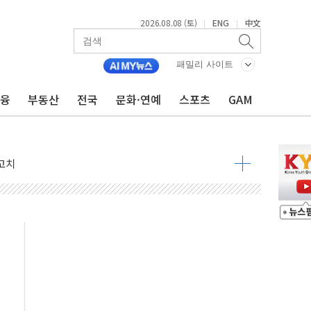
2026.08.08 (토)
ENG
中文
|
|
패밀리 사이트
금융
부동산
전국
문화·연예
스포츠
GAM
 정청래 격차 확대'
타진
최고치
 요구
낮아지며 상승… STOXX 600 지수는 나흘 연속 최고치
세
엘·이란 위협에 맞설 자체 억지력 강화
동
톱'… 美 해상봉쇄 영향
각