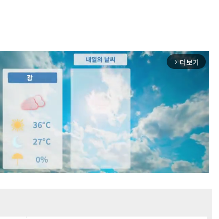
더보기
arrow_forward_ios
Mute