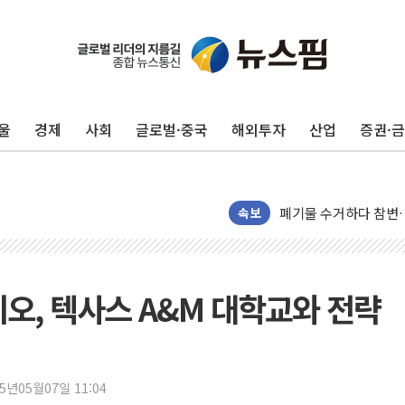
이번주 국내 주요 금융일정
울
경제
사회
글로벌·중국
해외투자
산업
증권·
美, 이란전 출구전략 
강릉·동해·삼척 시간당
폐기물 수거하다 참변
서울 중랑구 주택가서 
속보
李대통령 "결혼 때문에 
여수 오동도 인근 해상
추미애, '위안부' 피해
오, 텍사스 A&M 대학교와 전략
인천 선재도 갯벌서 해루
인천서 말다툼 중 어머니
'화합' 꺼낸 김민석에
25년05월07일 11:04
李대통령, ISA 개편 