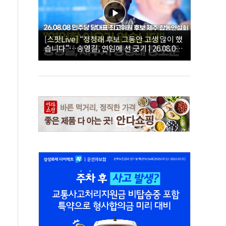
[스팟Live] “정청래 후보 그동안 고생 많이 했
습니다”…송영길, 연임에 선 긋기 | 26.08.08
더불어민주당 당대표·최고위원 후보 제주 합
동연설회