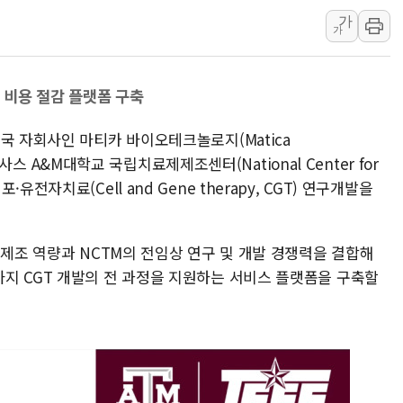
가
동해중부 전 해상 풍랑
가
연일 폭염에 온열질환 
中 전방위 아파트 부양
 비용 절감 플랫폼 구축
인제 용대리 계곡서 수
동해시, 11~14일 '
국 자회사인 마티카 바이오테크놀로지(Matica
강원 중·남부 동해안 
 텍사스 A&M대학교 국립치료제제조센터(National Center for
청양 밭에서 일하던 9
와 세포·유전자치료(Cell and Gene therapy, CGT) 연구개발을
폭염에 車 운전면허 기
 제조 역량과 NCTM의 전임상 연구 및 개발 경쟁력을 결합해
지 CGT 개발의 전 과정을 지원하는 서비스 플랫폼을 구축할