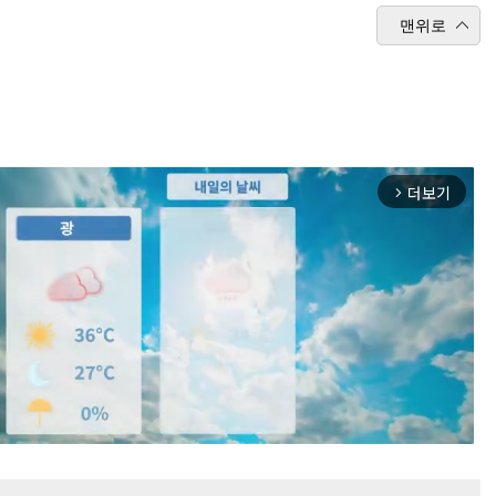
맨위로
더보기
arrow_forward_ios