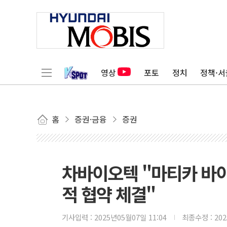
영상
포토
정치
정책·서
홈
증권·금융
증권
차바이오텍 "마티카 바이
적 협약 체결"
기사입력 :
2025년05월07일 11:04
최종수정 :
20