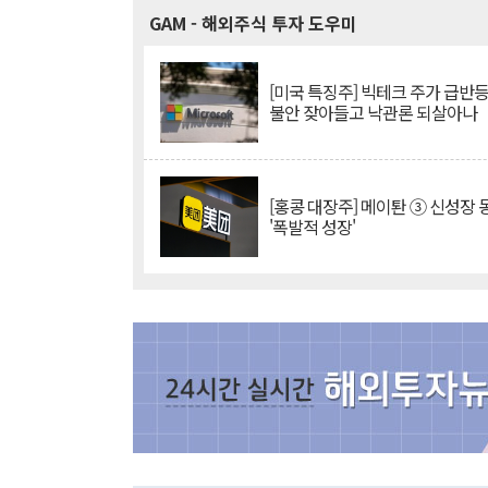
GAM
- 해외주식 투자 도우미
[미국 특징주] 빅테크 주가 급반등..
불안 잦아들고 낙관론 되살아나
[홍콩 대장주] 메이퇀 ③ 신성장
'폭발적 성장'