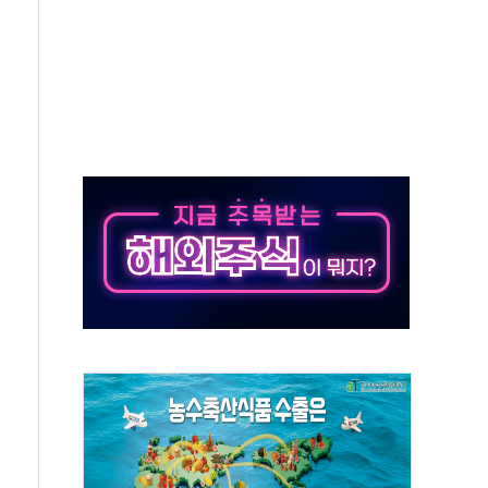
주의보…10일까지 최대 3.5m 높은 물결
사망 23명…정부, 비상대응기구 가동
, 수도 베이징도 부동산 규제 철폐
위 상승으로 피서객 7명 고립…전원 구조
별똥별 멍' 운영…페르세우스 유성우 관측
시간당 50mm 이상 폭우…호우경보 발효
0대 숨져…온열질환 여부 조사
능시험 오전 집중 편성…체감온도 38도 넘으면 중단