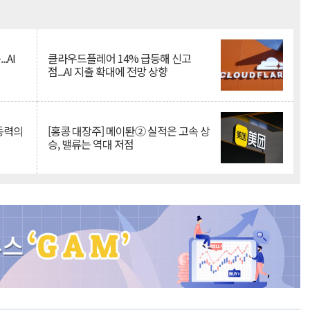
Mute
.AI
클라우드플레어 14% 급등해 신고
점...AI 지출 확대에 전망 상향
 동력의
[홍콩 대장주] 메이퇀② 실적은 고속 상
승, 밸류는 역대 저점