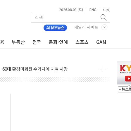
2026.08.08 (토)
ENG
中文
|
|
패밀리 사이트
(8.10~8.14)
금융
부동산
전국
문화·연예
스포츠
GAM
만지작…공습 한계·탄약 부족 현실화
 최대 50㎜ 폭우…강원 동해안 강한 비 어어져
…60대 환경미화원 수거차에 치여 사망
흉기 난동…60대 남성 2명 숨져
손해 보는 일 없게"…'결혼 페널티' 22개 과제 손본다
서 모터보트 전복…1명 사망·1명 실종
자 기림의 날 참석..."국제적 시민 연대로 목소리 내야"
질 중 실종 60대 나흘만에 숨진 채 발견
 흉기 살해 10대 아들 체포
 '뻔뻔' 받아친 정청래…제주 연설서 신경전 고조
재검토 지시…與 "적극 환영"·野 "졸속 국정"