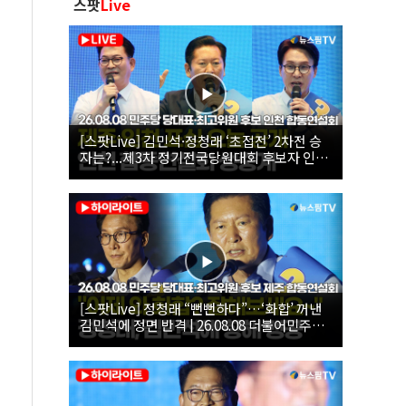
스팟
Live
[스팟Live] 김민석·정청래 ‘초접전’ 2차전 승
자는?...제3차 정기전국당원대회 후보자 인천
합동연설회 생중계 | 26.08.08
[스팟Live] 정청래 “뻔뻔하다”…‘화합’ 꺼낸
김민석에 정면 반격 | 26.08.08 더불어민주당
당대표·최고위원 후보 제주 합동연설회