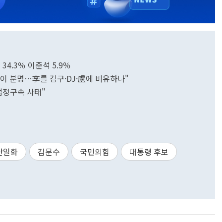
34.3％ 이준석 5.9％
 것이 분명…李를 김구·DJ·盧에 비유하나"
법정구속 사태"
단일화
김문수
국민의힘
대통령 후보