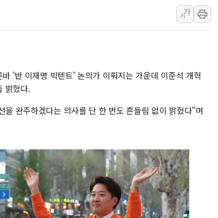
가
李대통령 "결혼 때문에 손해 
가
여수 오동도 인근 해상서 모
추미애, '위안부' 피해자 기림
인천 선재도 갯벌서 해루질 중
인천서 말다툼 중 어머니 흉기
른바 '반 이재명 빅텐트' 논의가 이뤄지는 가운데 이준석 개혁
'화합' 꺼낸 김민석에 '뻔뻔
 밝혔다.
대선을 완주하겠다는 의사를 단 한 번도 흔들림 없이 밝혔다"며