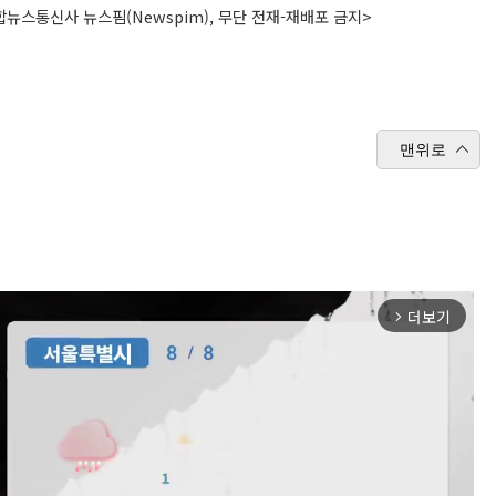
뉴스통신사 뉴스핌(Newspim), 무단 전재-재배포 금지>
맨위로
더보기
arrow_forward_ios