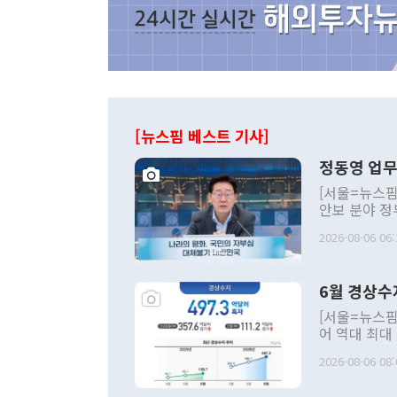
[뉴스핌 베스트 기사]
정동영 업무
[서울=뉴스핌
안보 분야 정
평화공존 발전
2026-08-06 06:
발언 중에는 
언한 것이 있
령은 공개적으
6월 경상수
주의적 희망에
관의 대북 정
[서울=뉴스핌
관 부처 장관
어 역대 최대
관의 무리한 
출 호조로 월
다. [정동영 통일부 장관이 지난달 23일 오후 서울 종로구 정부서울청사에
2026-08-06 08:
료=한국은행] 한국은행이 6일 발표한 '2026년 6월 국제수지(잠정)'에
서 취임 1주년 
면 지난 6월
부 장관 권한