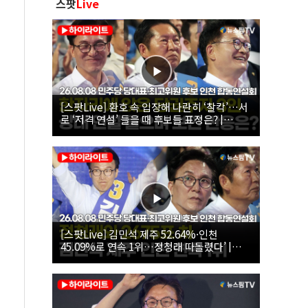
스팟
Live
[스팟Live] 환호 속 입장해 나란히 ‘찰칵’…서
로 ‘저격 연설’ 들을 때 후보들 표정은? |
26.08.08 더불어민주당 당대표·최고위원 후
보 인천 합동연설회
[스팟Live] 김민석 제주 52.64%·인천
45.09%로 연속 1위…정청래 따돌렸다’ |
26.08.08 더불어민주당 당대표·최고위원 후
보 인천 합동연설회