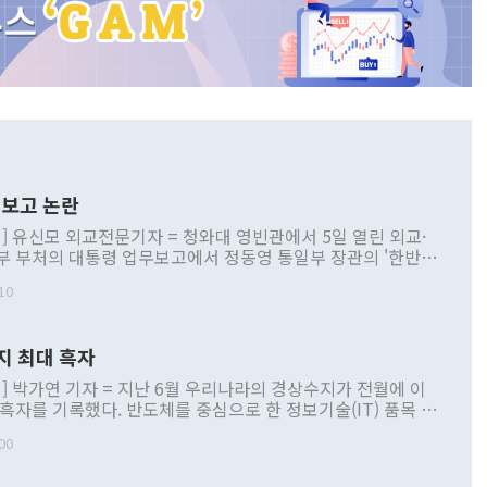
보고 논란
] 유신모 외교전문기자 = 청와대 영빈관에서 5일 열린 외교·
부 부처의 대통령 업무보고에서 정동영 통일부 장관의 '한반도
 구상'과 업무보고 발언이 논란을 빚고 있다. 이날 정 장관의
10
정부 내 조율을 거치지 않은 사안을 정책으로 추진하겠다고 공
는가 하면 사실 관계에 맞지 않은 설명도 있었다. 이재명 대통
로 신중을 기해 달라고 경고했고, 조현 외교부 장관은 '이상
지 최대 흑자
 근거한 비현실적 구상'이라는 비판을 내놨다. 그동안 정 장
책 관련 발언이 물의를 빚은 적은 여러 번 있지만 대통령과 유
] 박가연 기자 = 지난 6월 우리나라의 경상수지가 전월에 이
이 공개적으로 부정적 입장을 표명한 것은 이례적이다. 정 장
 흑자를 기록했다. 반도체를 중심으로 한 정보기술(IT) 품목 수
대북 접근법과 월권을 제어해야 한다는 목소리도 높아지고 있
간 상품수출이 처음으로 1000억달러를 넘어선 영향이다. [자
00
 따르
기자간담회를 하고 있다. [사진=통일부] 2026.07.23 ◆통일
 경상수지는 497억3000만달러 흑자로 집계됐다. 전월(386억
 넘어선 주장 정 장관은 이날 업무보고에서 '한반도 평화공존