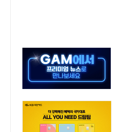
보는 일 없게"…'결혼 페널티' 22개 과제 손본다
터보트 전복…1명 사망·1명 실종
의 날 참석..."국제적 시민 연대로 목소리 내야"
 실종 60대 나흘만에 숨진 채 발견
 살해 10대 아들 체포
' 받아친 정청래…제주 연설서 신경전 고조