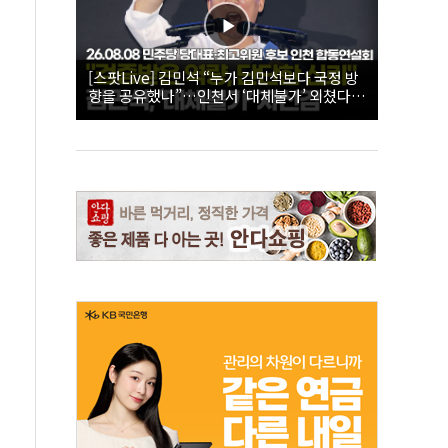
[스팟Live] 김민석 “누가 김민석보다 국정 방
향을 공유했나”…인천서 ‘대체불가’ 외쳤다 |
26.08.08 더불어민주당 당대표·최고위원 후
보 인천 합동연설회