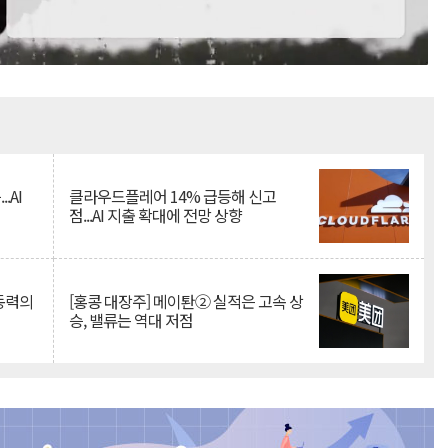
Mute
.AI
클라우드플레어 14% 급등해 신고
점...AI 지출 확대에 전망 상향
 동력의
[홍콩 대장주] 메이퇀② 실적은 고속 상
승, 밸류는 역대 저점