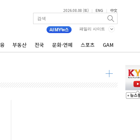
2026.08.08 (토)
ENG
中文
|
|
투입…고수온 양식장 복구·지원 '총력'
산사태 주의보'...경북도, 호우 피해·통제구간 없어
패밀리 사이트
%p' 차 재역전 성공...金 45.42% vs 鄭 44.56%
금융
부동산
전국
문화·연예
스포츠
GAM
·정청래·김민석 당대표 후보
 정청래에 승리...47.75% vs 42.08%
과 발표...김민석 47.75% 정청래 42.08%
표...김민석 45.09% 정청래 43.27% 송영길 11.63%
표...김민석 52.64% 정청래 39.89% 송영길 7.47%
0~8.14)
…공습 한계·탄약 부족 현실화
50㎜ 폭우…강원 동해안 강한 비 이어져
 환경미화원 수거차에 치여 사망
동…60대 남성 2명 숨져