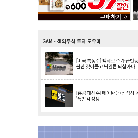
GAM
- 해외주식 투자 도우미
[미국 특징주] 빅테크 주가 급반등..
불안 잦아들고 낙관론 되살아나
[홍콩 대장주] 메이퇀 ③ 신성장
'폭발적 성장'