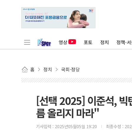
영상
포토
정치
정책·서
홈
정치
국회·정당
[선택 2025] 이준석,
름 올리지 마라"
기사입력 :
2025년05월05일 19:20
최종수정 :
20