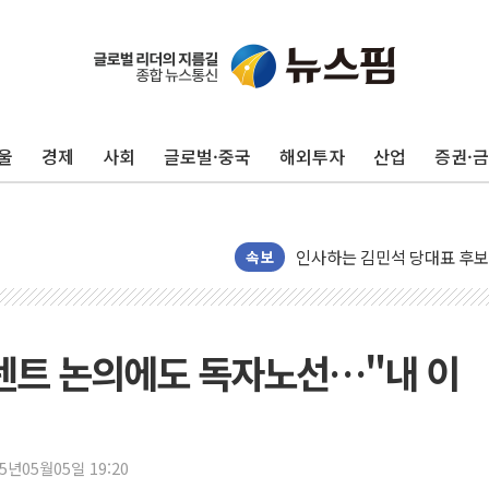
포항시 재난예산 40억 긴급 
울진·영덕 '호우특보'-포항 '
[종합] 김민석, 정청래에 '0.86
울
경제
사회
글로벌·중국
해외투자
산업
증권·
인천 합동연설회 나선 송영길
김민석, 2주차 제주·인천 경선서
인사하는 김민석 당대표 후보
[속보] 민주, 제주·인천 경선 결
속보
[속보] 민주, 인천 경선 결과 발
[속보] 민주, 제주 경선 결과 발
이번주 국내 주요 금융일정(8.1
 빅텐트 논의에도 독자노선…"내 이
美, 이란전 출구전략 만지작
강릉·동해·삼척 시간당 최대 
폐기물 수거하다 참변…60대
25년05월05일 19:20
서울 중랑구 주택가서 흉기 난