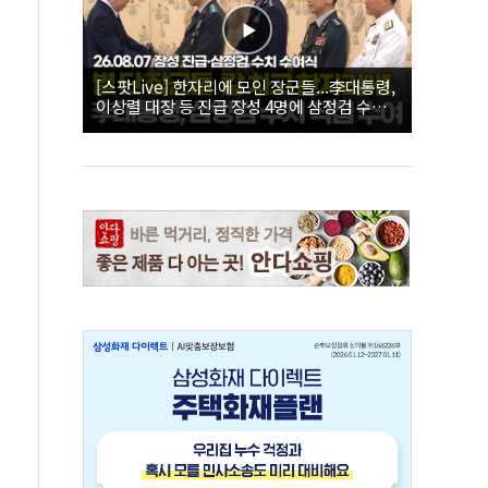
[스팟Live] 한자리에 모인 장군들...李대통령,
이상렬 대장 등 진급 장성 4명에 삼정검 수치
직접 수여｜26.08.07 장성 진급·삼정검 수치
수여식