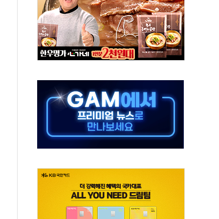
태양광 착공…여의도 1.6배 규모
...금융주 낙폭 커
정책 아냐" 해명
~9일 최대 100mm 호우
결… 수니파 국가들의 새 안보 협력 구도
비온 59㎡ 18억원대
-서울시 '정책 엇박자'
생애최초만 경쟁 치열
래·ETF 매수에도 고유가·금리·입법 지연 '삼중 부담'