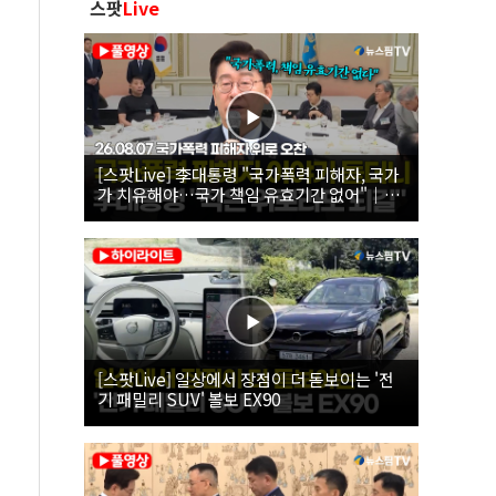
스팟
Live
[스팟Live] 李대통령 "국가폭력 피해자, 국가
가 치유해야…국가 책임 유효기간 없어"｜
26.08.07 국가폭력 피해자 위로 오찬
[스팟Live] 일상에서 장점이 더 돋보이는 '전
기 패밀리 SUV' 볼보 EX90