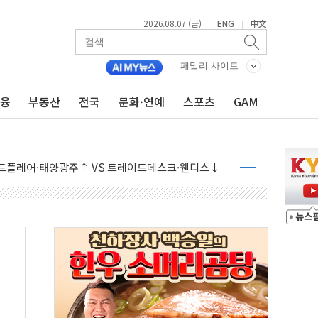
2026.08.07 (금)
ENG
中文
|
|
패밀리 사이트
금융
부동산
전국
문화·연예
스포츠
GAM
9월 금리 인상 기대 후퇴
결
라우드플레어·태양광주↑ VS 트레이드데스크·웬디스↓
자 7359명 끝까지 찾겠다"
 톤 낮춰
항시 '시끌'
름…수도권 집중 완화 전환점"
주재… "전폭적 공급 확대·속도전 총력"
…美 태양광주 급등
도 놀랍지 않아"