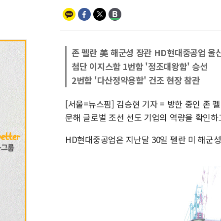
존 펠란 美 해군성 장관 HD현대중공업 울
첨단 이지스함 1번함 '정조대왕함' 승선
2번함 '다산정약용함' 건조 현장 참관
[서울=뉴스핌] 김승현 기자 = 방한 중인 존 펠
문해 글로벌 조선 선도 기업의 역량을 확인하고
HD현대중공업은 지난달 30일 펠란 미 해군성