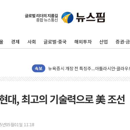
울
경제
사회
글로벌·중국
해외투자
산업
증권·
[종합] 美 7월 고용 2만3000명 감소 '쇼크'…
[사진] 이슬람 수니파 3개국, 공동방위협정 체
뉴욕증시 개장 전 특징주...아틀라시안·클
보훈부, 미 DPAA와 MOU… "6·25 미군 실종
속보
트럼프 "금리 내려야"…파월 때와 달리 워시엔
특정 정치인 측근 포항시 정책특보 내정설...포
李 "해남 태양광, 대한민국 다음 100년 밑거
현대, 최고의 기술력으로 美 조선
李 대통령, '6시간 마라톤 부동산 2차 회의' 
트럼프, 中 겨냥 폴리실리콘 관세 15% 부과
[사진] 빈살만과 에르도안의 만남
25년05월01일 11:18
이란와이어 "이란 최고지도자 위독…곧 사망해