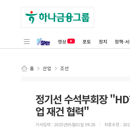
영상
포토
정치
정책·서
홈
산업
조선
정기선 수석부회장 "HD
업 재건 협력"
기사입력 :
2025년05월01일 09:26
최종수정 :
20