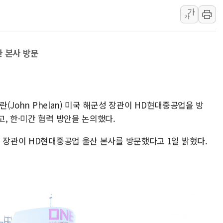
가
남동발전, 해남군에 국내 최대 규모 400MW 
가
[인도증시] 중동 불안 속 유가 상승에 소폭 하락
황희 '폐버스 청년주택' SNS 글 역풍에 "정부
산 본사 방문
폭염 누그러지고 가뭄 숙지나...경북동해안권 8
사우디·튀르키예·파키스탄, '공동방위협정' 체
신길동 신축도 3.3㎡당 7250만원…써밋 클라
용산공원·그린벨트로 또 충돌…반복되는 국토부
란(John Phelan) 미국 해군성 장관이 HD현대중공업을 방
, 한·미간 협력 방안을 논의했다.
[AI 부동산 투데이] 특공 전략도 '극과 극'…
[코인시황] 비트코인 6만4000달러대 횡보…고
 장관이 HD현대중공업 울산 본사를 방문했다고 1일 밝혔다.