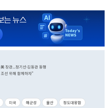
美 장관...정기선·김동관 동행
 조선 위해 함께하자"
미국
해군성
울산
정도대왕함