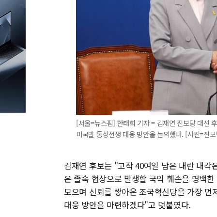
[서울=뉴스핌] 한태희 기자 = 김재연 진보당 대선 
미국발 통상전쟁 대응 방안을 논의했다. [사진=진보당] 2
김재연 후보는 "고작 40여일 남은 내란 내각
은 졸속 협상으로 발생할 국익 훼손을 명백한
모으며 신뢰를 쌓아온 조국혁신당을 가장 먼저
대응 방안을 마련하겠다"고 덧붙였다.