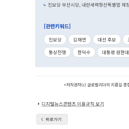
진보당 부산시당, 내란세력청산특별법 제정
[관련키워드]
진보당
김재연
대선 후보
통상전쟁
한덕수
대통령 권한
<저작권자(c) 글로벌리더의 지름길 종합
디지털뉴스콘텐츠 이용규칙 보기
뒤로가기