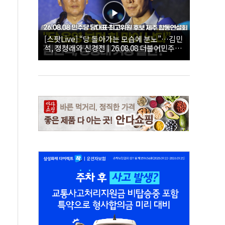
[스팟Live] “당 돌아가는 모습에 분노”…김민
석, 정청래와 신경전 | 26.08.08 더불어민주당
당대표·최고위원 후보 제주 합동연설회