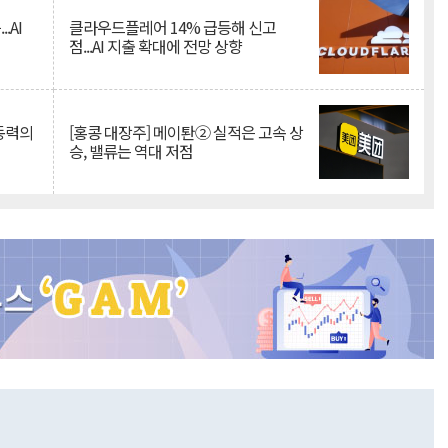
.AI
클라우드플레어 14% 급등해 신고
점...AI 지출 확대에 전망 상향
 동력의
[홍콩 대장주] 메이퇀② 실적은 고속 상
승, 밸류는 역대 저점