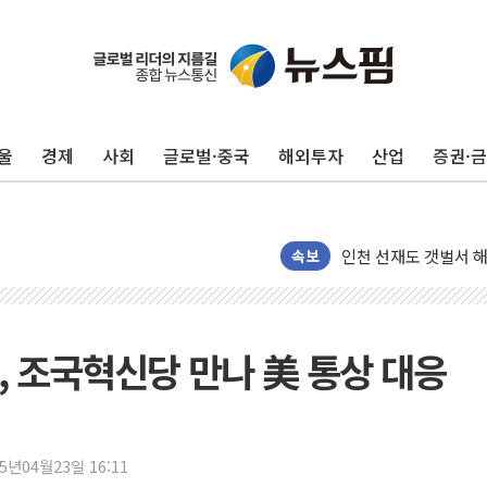
울
경제
사회
글로벌·중국
해외투자
산업
증권·
여수 오동도 인근 해상
추미애, '위안부' 피해
인천 선재도 갯벌서 해
인천서 말다툼 중 어머
속보
'화합' 꺼낸 김민석에
李대통령, ISA 개편 
동해중부 전 해상 풍랑
, 조국혁신당 만나 美 통상 대응
연일 폭염에 온열질환
中 전방위 아파트 부양
인제 용대리 계곡서 
25년04월23일 16:11
동해시, 11~14일 