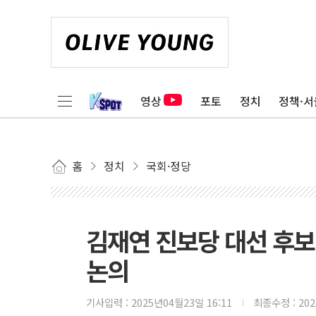
영상
포토
정치
정책·서
홈
정치
국회·정당
김재연 진보당 대선 후보
논의
기사입력 :
2025년04월23일 16:11
최종수정 :
20