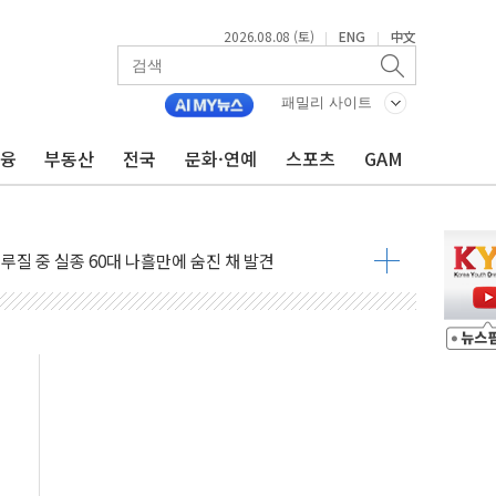
2026.08.08 (토)
ENG
中文
|
|
패밀리 사이트
금융
부동산
전국
문화·연예
스포츠
GAM
서 모터보트 전복…1명 사망·1명 실종
자 기림의 날 참석..."국제적 시민 연대로 목소리 내야"
루질 중 실종 60대 나흘만에 숨진 채 발견
니 흉기 살해 10대 아들 체포
 '뻔뻔' 받아친 정청래…제주 연설서 신경전 고조
재검토 지시…與 "적극 환영"·野 "졸속 국정"
주의보…10일까지 최대 3.5m 높은 물결
 사망 23명…정부, 비상대응기구 가동
, 수도 베이징도 부동산 규제 철폐
수위 상승으로 피서객 7명 고립…전원 구조
'별똥별 멍' 운영…페르세우스 유성우 관측