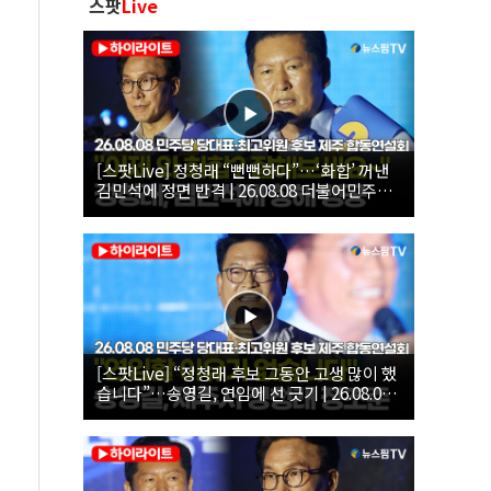
스팟
Live
[스팟Live] 정청래 “뻔뻔하다”…‘화합’ 꺼낸
김민석에 정면 반격 | 26.08.08 더불어민주당
당대표·최고위원 후보 제주 합동연설회
[스팟Live] “정청래 후보 그동안 고생 많이 했
습니다”…송영길, 연임에 선 긋기 | 26.08.08
더불어민주당 당대표·최고위원 후보 제주 합
동연설회