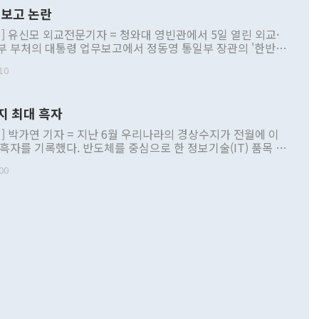
보고 논란
] 유신모 외교전문기자 = 청와대 영빈관에서 5일 열린 외교·
부 부처의 대통령 업무보고에서 정동영 통일부 장관의 '한반도
 구상'과 업무보고 발언이 논란을 빚고 있다. 이날 정 장관의
10
정부 내 조율을 거치지 않은 사안을 정책으로 추진하겠다고 공
는가 하면 사실 관계에 맞지 않은 설명도 있었다. 이재명 대통
로 신중을 기해 달라고 경고했고, 조현 외교부 장관은 '이상
지 최대 흑자
 근거한 비현실적 구상'이라는 비판을 내놨다. 그동안 정 장
책 관련 발언이 물의를 빚은 적은 여러 번 있지만 대통령과 유
] 박가연 기자 = 지난 6월 우리나라의 경상수지가 전월에 이
이 공개적으로 부정적 입장을 표명한 것은 이례적이다. 정 장
 흑자를 기록했다. 반도체를 중심으로 한 정보기술(IT) 품목 수
대북 접근법과 월권을 제어해야 한다는 목소리도 높아지고 있
간 상품수출이 처음으로 1000억달러를 넘어선 영향이다. [자
00
 따르
기자간담회를 하고 있다. [사진=통일부] 2026.07.23 ◆통일
 경상수지는 497억3000만달러 흑자로 집계됐다. 전월(386억
 넘어선 주장 정 장관은 이날 업무보고에서 '한반도 평화공존
)에 이어 두 달 연속 월간 기준 역대 최대 기록을 갈아치웠다.
 설명하면서 이재명 정부 2년차 핵심 과제로 상호 존중·평화
해 상반기 누적 경상수지 흑자는 1910억1000만달러를 기록
·핵 없는 한반도 등 3대 기본 방향을 제시했다. 정 장관은 "대
지 흑자를 견인한 것은 상품수지다. 6월 상품수지는 478억
언어는 멈춰야 한다"면서 주적 용어 대체를 주장했다. 지난 25
 흑자를 기록하며 전월에 이어 역대 최대를 다시 썼다. 국제수
D(완전하고 검증가능하며 되돌릴 수 없는 비핵화) 구도는 이미
수출은 1123억7000만달러로 전년 동월 대비 84.5% 증가하
했다. 또 "현 시점에서 흘러간 선(先)비핵화만 되뇌는 것은
 처음으로 1000억달러를 넘어섰다. 상품수입은 644억8000만
 데 힘이 되지 않는다"고 주장했다. 정 장관은 또 "정전 체제
6% 늘었다. 통관 기준으로는 반도체 수출이 전년 동월 대비
로 바꾸는 논의에 착수하겠다"면서 "북·미 정상회담 견인과
증했고 컴퓨터·주변기기(SSD)는 282.7% 증가했다. IT 품목
화의 동력을 확보하기 위해 최선을 다할 것"이라고 말했다. 하
.4% 늘었으며 비IT 품목도 ▲석유제품(47.5%) ▲화공품
령은 정 장관의 구상에 대부분 제동을 걸었다. 이 대통령은 "평