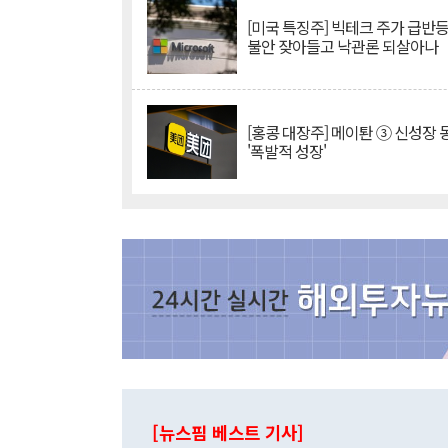
[미국 특징주] 빅테크 주가 급반등..
불안 잦아들고 낙관론 되살아나
[홍콩 대장주] 메이퇀 ③ 신성장
'폭발적 성장'
[뉴스핌 베스트 기사]