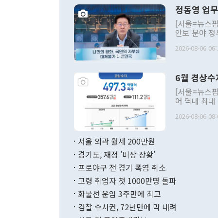
정동영 업무
[서울=뉴스핌
안보 분야 정
평화공존 발전
2026-08-06 06:
발언 중에는 
언한 것이 있
령은 공개적으
6월 경상수
주의적 희망에
관의 대북 정
[서울=뉴스핌
관 부처 장관
어 역대 최대
관의 무리한 
출 호조로 월
다. [정동영 통일부 장관이 지난달 23일 오후 서울 종로구 정부서울청사에
2026-08-06 08:
료=한국은행] 한국은행이 6일 발표한 '2026년 6월 국제수지(잠정)'에
서 취임 1주년 
면 지난 6월
부 장관 권한
1000만달러
서울 외곽 월세 200만원
발전 구상'을
이에 따라 올
적 갈등 해결
경기도, 재정 '비상 상황'
했다. 경상수
결과 혐오의 
9000만달러
프로야구 전 경기 폭염 취소
년간의 CVI
지 기준 상품
고령 취업자 첫 1000만명 돌파
무너졌다고도 
며 월간 기준
현실을 바꾸는
달러로 38.
화물선 운임 3주만에 최고
를 평화 체제
196.9% 급
검찰 수사권, 72년만에 막 내려
함께 4자 대
수출은 160
지만 이 대통