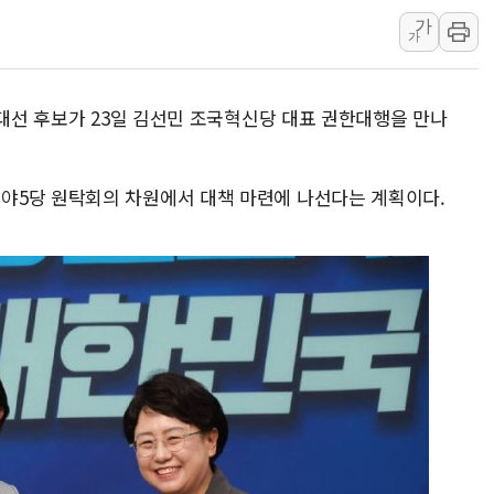
가
강원 중·남부 동해안
가
청양 밭에서 일하던 
폭염에 車 운전면허 
 대선 후보가 23일 김선민 조국혁신당 대표 권한대행을 만나
李대통령, 'ISA·주
'호우 특보' 경북 울진
주말 무더위·열대야 
야5당 원탁회의 차원에서 대책 마련에 나선다는 계획이다.
오세훈 "용산공원 주택
충북 주말 무더위 지속
10월 보완수사권 폐