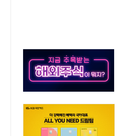
 시간당 50mm 이상 폭우…호우경보 발효
90대 숨져…온열질환 여부 조사
기능시험 오전 집중 편성…체감온도 38도 넘으면 중단
가누르기 방지법' 전면 재검토 지시
 시간당 20~30mm 강한 비...가뭄 해소될 듯
지속…내륙 곳곳 소나기
 검토, 민주당 스스로 원칙 뒤집는 것"
…청주·진천 35도, 곳곳 소나기
지·공소청 출범…피해자들 '범죄 사각지대' 우려