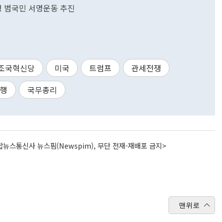
 범국민 서명운동 추진
조국혁신당
미국
트럼프
관세전쟁
대행
국무총리
뉴스통신사 뉴스핌(Newspim), 무단 전재-재배포 금지>
맨위로