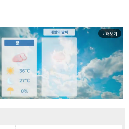
더보기
arrow_forward_ios
Mute