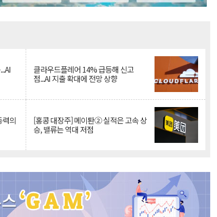
Mute
.AI
클라우드플레어 14% 급등해 신고
점...AI 지출 확대에 전망 상향
 동력의
[홍콩 대장주] 메이퇀② 실적은 고속 상
승, 밸류는 역대 저점