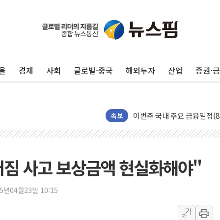
울
경제
사회
글로벌·중국
해외투자
산업
증권·
포항시 재난예산 40억 긴급 
속보
울진·영덕 '호우특보'-포항 '
[종합] 김민석, 정청래에 '0.86
인천 합동연설회 나선 송영길
꺼짐 사고 보상금액 현실화해야"
김민석, 2주차 제주·인천 경선서
인사하는 김민석 당대표 후보
25년04월23일 10:15
[속보] 민주, 제주·인천 경선 결
가
가
[속보] 민주, 인천 경선 결과 발