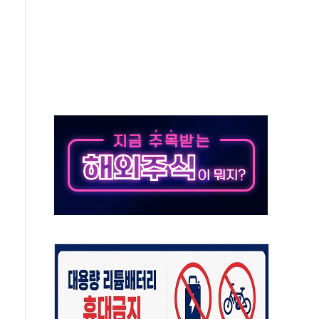
표...김민석 52.64% 정청래 39.89% 송영길 7.47%
0~8.14)
…공습 한계·탄약 부족 현실화
50㎜ 폭우…강원 동해안 강한 비 이어져
 환경미화원 수거차에 치여 사망
동…60대 남성 2명 숨져
보는 일 없게"…'결혼 페널티' 22개 과제 손본다
터보트 전복…1명 사망·1명 실종
의 날 참석..."국제적 시민 연대로 목소리 내야"
 실종 60대 나흘만에 숨진 채 발견
 살해 10대 아들 체포
' 받아친 정청래…제주 연설서 신경전 고조