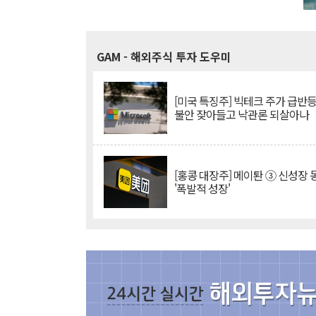
GAM
- 해외주식 투자 도우미
[미국 특징주] 빅테크 주가 급반등..
불안 잦아들고 낙관론 되살아나
[홍콩 대장주] 메이퇀 ③ 신성장
'폭발적 성장'