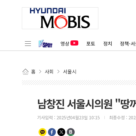
영상
포토
정치
정책·서
홈
사회
서울시
남창진 서울시의원 "땅
기사입력 :
2025년04월23일 10:15
최종수정 :
20