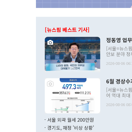
[뉴스핌 베스트 기사]
정동영 업무
[서울=뉴스핌
안보 분야 정
평화공존 발전
2026-08-06 06:
발언 중에는 
언한 것이 있
령은 공개적으
6월 경상수
주의적 희망에
관의 대북 정
[서울=뉴스핌
관 부처 장관
어 역대 최대
관의 무리한 
출 호조로 월
다. [정동영 통일부 장관이 지난달 23일 오후 서울 종로구 정부서울청사에
2026-08-06 08:
료=한국은행] 한국은행이 6일 발표한 '2026년 6월 국제수지(잠정)'에
서 취임 1주년 
면 지난 6월
부 장관 권한
1000만달러
서울 외곽 월세 200만원
발전 구상'을
이에 따라 올
적 갈등 해결
경기도, 재정 '비상 상황'
했다. 경상수