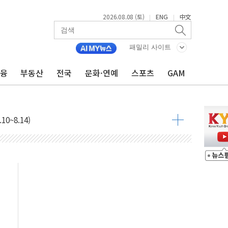
2026.08.08 (토)
ENG
中文
|
|
패밀리 사이트
금융
부동산
전국
문화·연예
스포츠
GAM
투입…고수온 양식장 복구·지원 '총력'
산사태 주의보'...경북도, 호우 피해·통제구간 없어
%p' 차 재역전 성공...金 45.42% vs 鄭 44.56%
·정청래·김민석 당대표 후보
 정청래에 승리...47.75% vs 42.08%
과 발표...김민석 47.75% 정청래 42.08%
표...김민석 45.09% 정청래 43.27% 송영길 11.63%