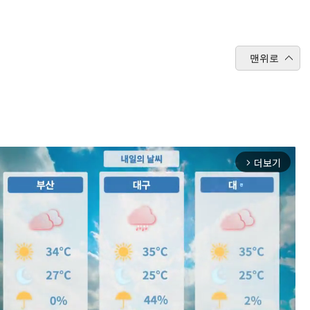
맨위로
더보기
arrow_forward_ios