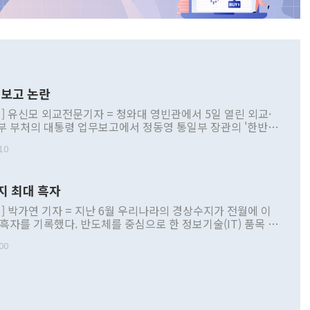
보고 논란
] 유신모 외교전문기자 = 청와대 영빈관에서 5일 열린 외교·
부 부처의 대통령 업무보고에서 정동영 통일부 장관의 '한반도
 구상'과 업무보고 발언이 논란을 빚고 있다. 이날 정 장관의
10
정부 내 조율을 거치지 않은 사안을 정책으로 추진하겠다고 공
는가 하면 사실 관계에 맞지 않은 설명도 있었다. 이재명 대통
로 신중을 기해 달라고 경고했고, 조현 외교부 장관은 '이상
지 최대 흑자
 근거한 비현실적 구상'이라는 비판을 내놨다. 그동안 정 장
책 관련 발언이 물의를 빚은 적은 여러 번 있지만 대통령과 유
] 박가연 기자 = 지난 6월 우리나라의 경상수지가 전월에 이
이 공개적으로 부정적 입장을 표명한 것은 이례적이다. 정 장
 흑자를 기록했다. 반도체를 중심으로 한 정보기술(IT) 품목 수
대북 접근법과 월권을 제어해야 한다는 목소리도 높아지고 있
간 상품수출이 처음으로 1000억달러를 넘어선 영향이다. [자
00
 따르
기자간담회를 하고 있다. [사진=통일부] 2026.07.23 ◆통일
 경상수지는 497억3000만달러 흑자로 집계됐다. 전월(386억
 넘어선 주장 정 장관은 이날 업무보고에서 '한반도 평화공존
)에 이어 두 달 연속 월간 기준 역대 최대 기록을 갈아치웠다.
 설명하면서 이재명 정부 2년차 핵심 과제로 상호 존중·평화
해 상반기 누적 경상수지 흑자는 1910억1000만달러를 기록
·핵 없는 한반도 등 3대 기본 방향을 제시했다. 정 장관은 "대
지 흑자를 견인한 것은 상품수지다. 6월 상품수지는 478억