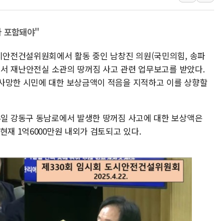
[속보] 민주, 제주 경선 결과 발
이번주 국내 주요 금융일정(8.1
가 포함돼야"
美, 이란전 출구전략 만지작
도시안전건설위원회에서 활동 중인 남창진 의원(국민의힘, 송파
강릉·동해·삼척 시간당 최대 
회에서 재난안전실 소관의 땅꺼짐 사고 관련 업무보고를 받았다.
폐기물 수거하다 참변…60대
사망한 시민에 대한 보상금액이 적음을 지적하고 이를 상향할
서울 중랑구 주택가서 흉기 난
李대통령 "결혼 때문에 손해 
여수 오동도 인근 해상서 모
4일 강동구 동남로에서 발생한 땅꺼짐 사고에 대한 보상액은
현재 1억6000만원 내외가 검토되고 있다.
추미애, '위안부' 피해자 기림
인천 선재도 갯벌서 해루질 중
인천서 말다툼 중 어머니 흉기
'화합' 꺼낸 김민석에 '뻔뻔