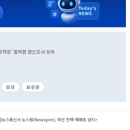
땅꺼짐' 철저한 원인조사 당부
보상
보상금
뉴스통신사 뉴스핌(Newspim), 무단 전재-재배포 금지>