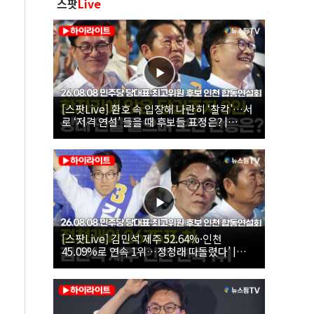
스팟
Live
[스팟Live] 환호 속 입장해 나란히 ‘찰칵’…서
로 ‘저격 연설’ 들을 때 후보들 표정은? |
26.08.08 더불어민주당 당대표·최고위원 후
보 인천 합동연설회
[스팟Live] 김민석 제주 52.64%·인천
45.09%로 연속 1위…정청래 따돌렸다’ |
26.08.08 더불어민주당 당대표·최고위원 후
보 인천 합동연설회