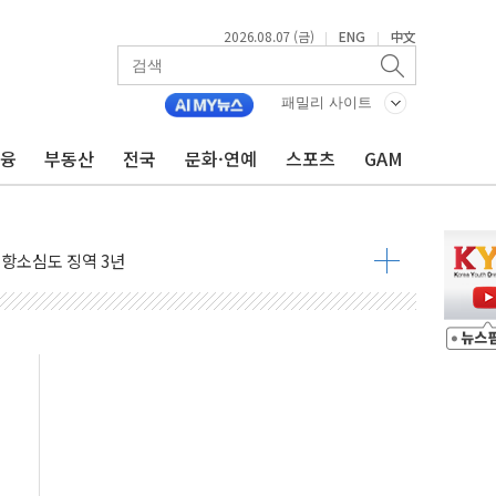
2026.08.07 (금)
ENG
中文
|
|
..지역축제 '불금전파, 송정'과 상생
비 본격화…'AI 데이터 기반 메디테크 혁신허브' 구상
패밀리 사이트
로 출입 통제
금융
부동산
전국
문화·연예
스포츠
GAM
추돌…1명 심정지·5명 부상
..진화헬기 3대 투입
 항소심도 징역 3년
000억원 돌파
 금융 지원
적금 완판
개...장바구니에 홈플러스 담아달라" 호소
금융지주 포용금융 조직개편 신호탄
' 유병호 구속 기소
린 종목이 두 배 넘어
 기후부 장관 "예측범위 벗어나도 즉시대응"