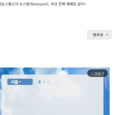
뉴스통신사 뉴스핌(Newspim), 무단 전재-재배포 금지>
맨위로
더보기
arrow_forward_ios