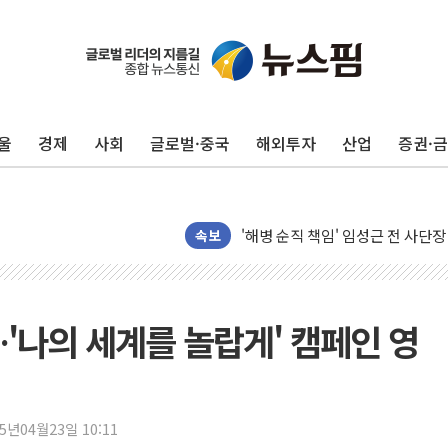
해군1함대 '창설 80주년' 기념식.
원주시, 첨단의료복합단지 지정 준
삼척시, 무건리 이끼폭포 생태탐방
울
경제
사회
글로벌·중국
해외투자
산업
증권·
전남광주 화정역 인근 도로 4중 
청도 문수리 야산서 산불 진화 중.
'해병 순직 책임' 임성근 전 사단장
헥토이노베이션, 상반기 매출 첫 2
속보
우리은행, 고창해상풍력에 4000억
NH농협은행, 모두투어 제휴 여행
민병덕 "오늘 67개 점포 영업 재
'나의 세계를 놀랍게' 캠페인 영
하나금융이 쏘아 올린 CIFO, 
종합특검, '尹 관저 이전 감사 무마
코스피·코스닥 오전 동반 하락…내
25년04월23일 10:11
'입추'인데 연일 찜통더위…김성환