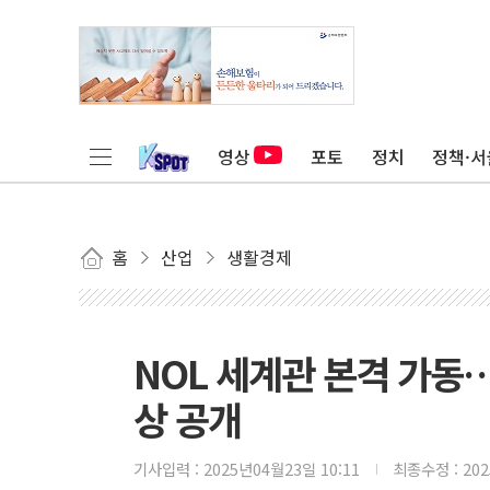
영상
포토
정치
정책·서
홈
산업
생활경제
NOL 세계관 본격 가동…
상 공개
기사입력 :
2025년04월23일 10:11
최종수정 :
20