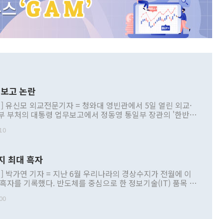
보고 논란
] 유신모 외교전문기자 = 청와대 영빈관에서 5일 열린 외교·
부 부처의 대통령 업무보고에서 정동영 통일부 장관의 '한반도
 구상'과 업무보고 발언이 논란을 빚고 있다. 이날 정 장관의
10
정부 내 조율을 거치지 않은 사안을 정책으로 추진하겠다고 공
는가 하면 사실 관계에 맞지 않은 설명도 있었다. 이재명 대통
로 신중을 기해 달라고 경고했고, 조현 외교부 장관은 '이상
지 최대 흑자
 근거한 비현실적 구상'이라는 비판을 내놨다. 그동안 정 장
책 관련 발언이 물의를 빚은 적은 여러 번 있지만 대통령과 유
] 박가연 기자 = 지난 6월 우리나라의 경상수지가 전월에 이
이 공개적으로 부정적 입장을 표명한 것은 이례적이다. 정 장
 흑자를 기록했다. 반도체를 중심으로 한 정보기술(IT) 품목 수
대북 접근법과 월권을 제어해야 한다는 목소리도 높아지고 있
간 상품수출이 처음으로 1000억달러를 넘어선 영향이다. [자
00
 따르
기자간담회를 하고 있다. [사진=통일부] 2026.07.23 ◆통일
 경상수지는 497억3000만달러 흑자로 집계됐다. 전월(386억
 넘어선 주장 정 장관은 이날 업무보고에서 '한반도 평화공존