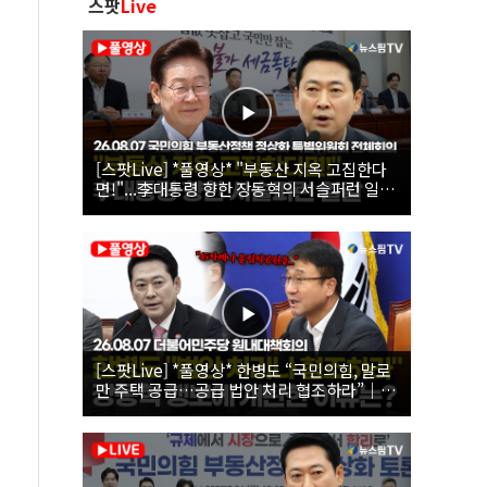
스팟
Live
[스팟Live] *풀영상* "부동산 지옥 고집한다
면!"...李대통령 향한 장동혁의 서슬퍼런 일갈
| 26.08.07 국민의힘 부동산정책 정상화 특별
위원회 전체회의
[스팟Live] *풀영상* 한병도 “국민의힘, 말로
만 주택 공급…공급 법안 처리 협조하라”｜
26.08.07 더불어민주당 원내대책회의