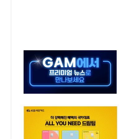
설연, AI 위험기상 기술 개발
도 개선 수혜 기대"
 50대 일용직 추락 사망
·재건축 촉진하는 것이 부동산 정상화"
감사 무마' 유병호 감사위원 구속 기소
팩토리 매출 본격화