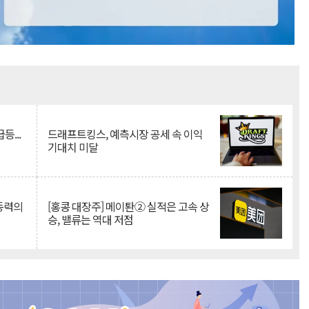
Mute
등...
드래프트킹스, 예측시장 공세 속 이익
기대치 미달
 동력의
[홍콩 대장주] 메이퇀② 실적은 고속 상
승, 밸류는 역대 저점