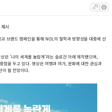
가
"최대 2시간 앞서 침수 예측"…건
가
유니슨 "국내생산세액공제·인증제
창호 교체하다 난간 무너져…대전서
 제시
장동혁 "규제와 대출 풀고 재개발
[속보] 종합특검, '尹 관저 이전 
신규 브랜드 캠페인을 통해 NOL의 철학과 방향성을 대중에 선
AI에 승부 건 네이버…내년 AI 
 영상은 '나의 세계를 놀랍게'라는 슬로건 아래 제작됐으며,
중점을 두고 있다. 영상은 여행과 여가, 문화에 대한 관심과
탄이 될 전망이다.