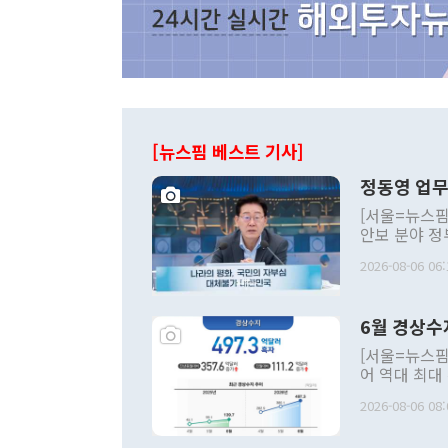
[뉴스핌 베스트 기사]
정동영 업무
[서울=뉴스핌
안보 분야 정
평화공존 발전
2026-08-06 06:
발언 중에는 
언한 것이 있
령은 공개적으
6월 경상수
주의적 희망에
관의 대북 정
[서울=뉴스핌
관 부처 장관
어 역대 최대
관의 무리한 
출 호조로 월
다. [정동영 통일부 장관이 지난달 23일 오후 서울 종로구 정부서울청사에
2026-08-06 08:
료=한국은행] 한국은행이 6일 발표한 '2026년 6월 국제수지(잠정)'에
서 취임 1주년 
면 지난 6월
부 장관 권한