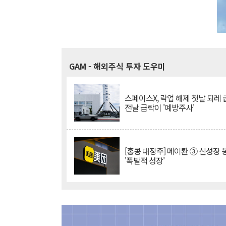
GAM
- 해외주식 투자 도우미
스페이스X, 락업 해제 첫날 되레 급
전날 급락이 '예방주사'
[홍콩 대장주] 메이퇀 ③ 신성장
'폭발적 성장'