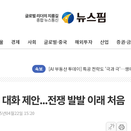
황희 '폐버스 청년주택' SNS 글 역풍에 "정부
폭염 누그러지고 가뭄 숙지나...경북동해안권 8
사우디·튀르키예·파키스탄, '공동방위협정' 체
울
경제
사회
글로벌·중국
해외투자
산업
증권·
신길동 신축도 3.3㎡당 7250만원…써밋 클라
용산공원·그린벨트로 또 충돌…반복되는 국토부
[AI 부동산 투데이] 특공 전략도 '극과 극'…
[코인시황] 비트코인 6만4000달러대 횡보…고
속보
[베트남 증시] 유동성 부진 지속, 강보합 마감
'찜통더위'에 전력수요 역대 최고치 경신…한낮 
후티 반군, 예멘 정부군과 사우디 동시 공격…
대화 제안...전쟁 발발 이래 처음
42.5도 역대급 폭염…동물들도 특별식으로 여
경찰, 9월부터 '가족 사건' 못 맡는다…상피제
25년04월22일 15:20
포스코홀딩스, 포스코인터·DX 지분 일부 매각
가
가
태국 학교서 중학생 총기 난사...최소 7명 사망