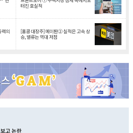
…"변
프론트도어 ① 주택시장 침체 속에서도
터진 호실적
 동력의
[홍콩 대장주] 메이퇀② 실적은 고속 상
승, 밸류는 역대 저점
보고 논란