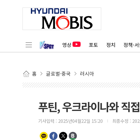
영상
포토
정치
정책·서
홈
글로벌·중국
러시아
푸틴, 우크라이나와 직접 
기사입력 :
2025년04월22일 15:20
최종수정 :
20