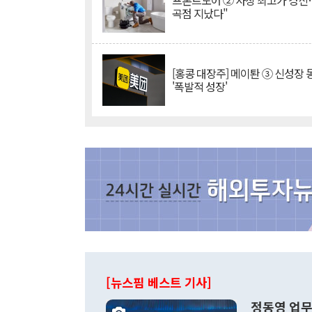
프론트도어 ② 사상 최고가 경신
곡점 지났다"
[홍콩 대장주] 메이퇀 ③ 신성장
'폭발적 성장'
[뉴스핌 베스트 기사]
정동영 업무