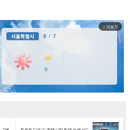
더보기
arrow_forward_ios
Mute