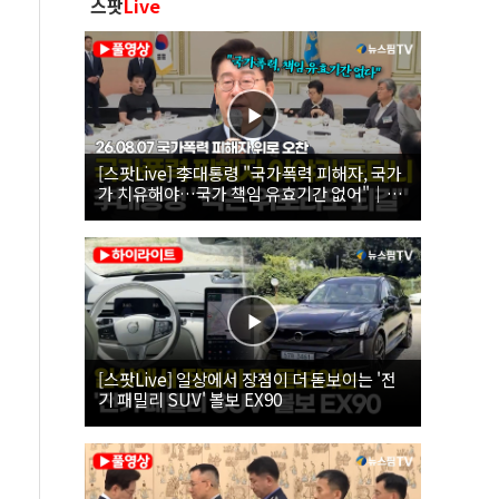
스팟
Live
[스팟Live] 李대통령 "국가폭력 피해자, 국가
가 치유해야…국가 책임 유효기간 없어"｜
26.08.07 국가폭력 피해자 위로 오찬
[스팟Live] 일상에서 장점이 더 돋보이는 '전
기 패밀리 SUV' 볼보 EX90