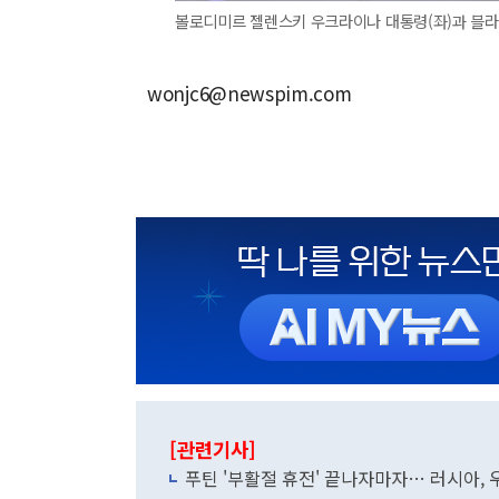
볼로디미르 젤렌스키 우크라이나 대통령(좌)과 블라
wonjc6@newspim.com
[관련기사]
푸틴 '부활절 휴전' 끝나자마자… 러시아, 