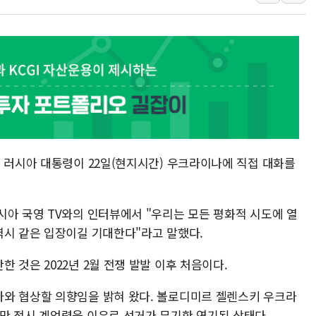
40.2도 찍은 서울 등 폭염중대경보 해제…누적
"文정부 악몽 재현 안돼"...李 부동산 세제안에
신세계사이먼 '대구 프리미엄 아울렛' 건립 '본
李대통령, 호우 피해 경북 안동·의성 특별재난
'변기 수리' 집주인에게 흉기 휘두른 30대 세
워트, 상반기 영업이익 30억원
틴 러시아 대통령이 22일(현지시간) 우크라이나에 직접 대화를
시아 국영 TV와의 인터뷰에서 "우리는 모든 평화적 시도에 열
역시 같은 입장이길 기대한다"라고 말했다.
 것은 2022년 2월 전쟁 발발 이후 처음이다.
와 협상할 의향임을 밝혀 왔다. 볼로디미르 젤렌스키 우크라
만 전시 계엄령을 이유로 선거가 무기한 연기된 상태다.