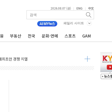
2026.08.07 (금)
ENG
中文
|
|
정책 아냐" 해명
~9일 최대 100mm 호우
패밀리 사이트
결… 수니파 국가들의 새 안보 협력 구도
금융
부동산
전국
문화·연예
스포츠
GAM
비온 59㎡ 18억원대
-서울시 '정책 엇박자'
생애최초만 경쟁 치열
래·ETF 매수에도 고유가·금리·입법 지연 '삼중 부담'
...석유·가스주 올랐지만 빈그룹이 상쇄
총수요 104.3GW 기록
 위기 고조되는 또 다른 중동 화약고
름나기 [뉴스핌 줌인]
 실시