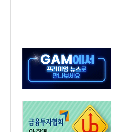
 온열질환자 2872명
 與 내부서 '총선·대선 직격탄' 우려
궤도'
지역 선포
입자…경찰, 현행범 체포