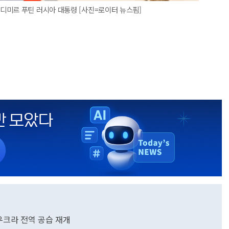
디미르 푸틴 러시아 대통령 [사진=로이터 뉴스핌]
우크라 전역 공습 재개