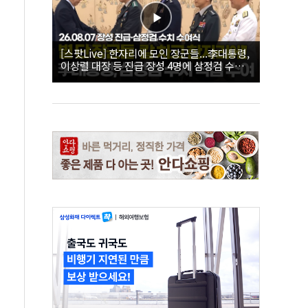
[스팟Live] 한자리에 모인 장군들...李대통령,
이상렬 대장 등 진급 장성 4명에 삼정검 수치
직접 수여｜26.08.07 장성 진급·삼정검 수치
수여식