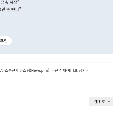
 접촉 복잡"
으면 손 뗀다"
 푸틴
뉴스통신사 뉴스핌(Newspim), 무단 전재-재배포 금지>
맨위로