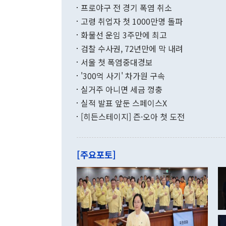
결과 혐오의 
9000만달러
프로야구 전 경기 폭염 취소
년간의 CVI
지 기준 상품
고령 취업자 첫 1000만명 돌파
무너졌다고도 
며 월간 기준
현실을 바꾸는
달러로 38.
화물선 운임 3주만에 최고
를 평화 체제
196.9% 급
검찰 수사권, 72년만에 막 내려
함께 4자 대
수출은 160
지만 이 대통
서울 첫 폭염중대경보
(18.6%) 
화공존 정책이
했다. 통관 기
'300억 사기' 차가원 구속
다"고 지적했
(16.4%)
투리가 잡혀 
실거주 아니면 세금 껑충
월(-10억9
쁜 상황이 초
증가와 유류할
실적 발표 앞둔 스페이스X
9·19 군사
기록했지만 
[히든스테이지] 즌·오아 첫 도전
"우리의 선의
로 전환됐다.
으로 약간의 의문
를 기록해 전
관은 업무보고
는 배당수입
주의에 근거한
줄면서 25억
[주요포토]
라며 "여러분
억1000만달
이 9월 러시
였던 올해 3
며 "정부 차
인의 해외투자
은 "그것은 
각각 증가했다
잘랐다. 정 
국인의 국내 
않았다는 점에
감소하며 전월
사합의 복원,
경신했다. 외
권이라는 지적