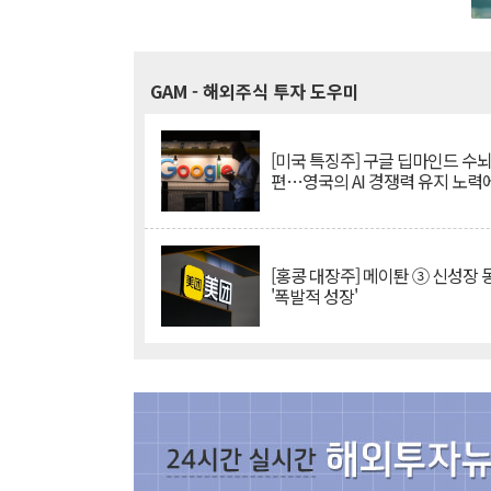
GAM
- 해외주식 투자 도우미
[미국 특징주] 구글 딥마인드 수
편…영국의 AI 경쟁력 유지 노력
[홍콩 대장주] 메이퇀 ③ 신성장
'폭발적 성장'