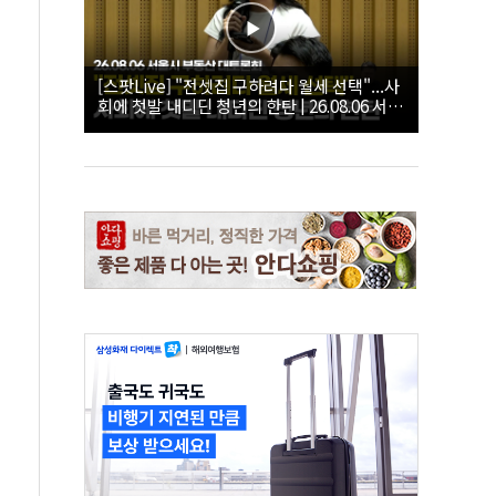
[스팟Live] "전셋집 구하려다 월세 선택"...사
회에 첫발 내디딘 청년의 한탄 | 26.08.06 서울
시 부동산 대토론회