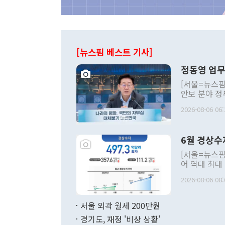
[뉴스핌 베스트 기사]
정동영 업무
[서울=뉴스핌
안보 분야 정
평화공존 발전
2026-08-06 06:
발언 중에는 
언한 것이 있
령은 공개적으
6월 경상수
주의적 희망에
관의 대북 정
[서울=뉴스핌
관 부처 장관
어 역대 최대
관의 무리한 
출 호조로 월
다. [정동영 통일부 장관이 지난달 23일 오후 서울 종로구 정부서울청사에
2026-08-06 08:
료=한국은행] 한국은행이 6일 발표한 '2026년 6월 국제수지(잠정)'에
서 취임 1주년 
면 지난 6월
부 장관 권한
1000만달러
서울 외곽 월세 200만원
발전 구상'을
이에 따라 올
적 갈등 해결
경기도, 재정 '비상 상황'
했다. 경상수