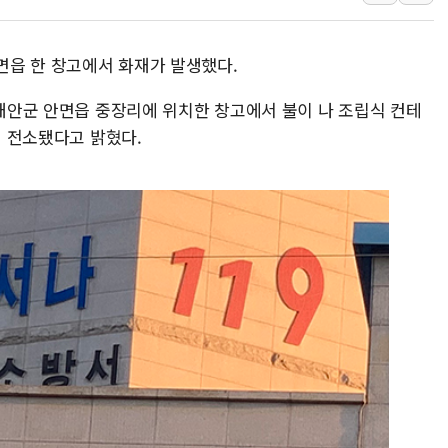
이란, 美·이스라엘 선박 호르무즈 
유럽증시, 견조한 실적 소화하며 대부
안면읍 한 창고에서 화재가 발생했다.
리투아니아 국방 "러, 우크라 드론
 태안군 안면읍 중장리에 위치한 창고에서 불이 나 조립식 컨테
구광모, 내주 실리콘밸리서 젠슨 황
이 전소됐다고 밝혔다.
뉴욕증시 개장 전 특징주...모더
김정관 장관 "영업이익 N% 성과
뉴욕증시 프리뷰, 미 주가선물 AI
청와대, 북한 단거리 탄도미사일 발