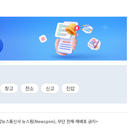
창고
전소
신고
진압
뉴스통신사 뉴스핌(Newspim), 무단 전재-재배포 금지>