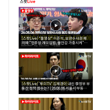
스팟
Live
[스팟Live] *풀영상* 이준석, 보완수사권 폐
지에 "민주당 개악입법, 불안감 가중시켜"｜
26.08.06 개혁신당 보완수사권 폐지 토론회
[스팟Live] '투미TV' 김제경이 내린 李정부 부
동산 정책 점수는? | 26.08.06 서울시 부동산
대토론회