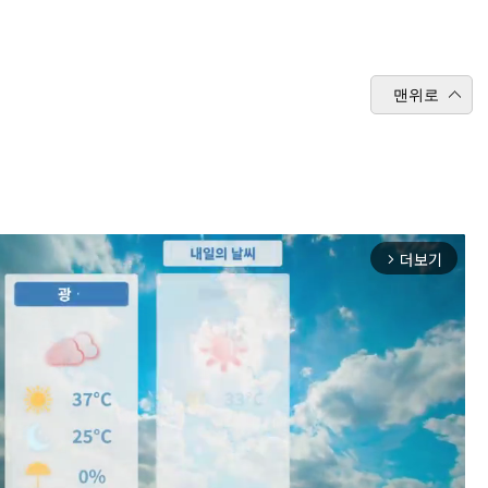
맨위로
더보기
arrow_forward_ios