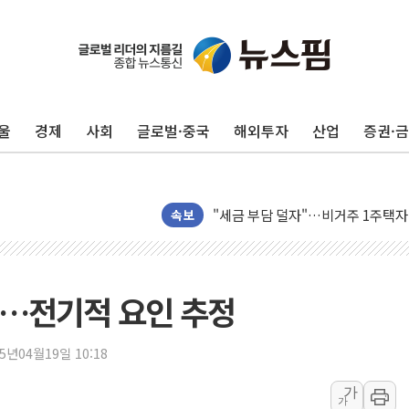
트럼프, '원정출산 시민권 차단' 
울
경제
사회
글로벌·중국
해외투자
산업
증권·
트럼프 "이란전 조만간 끝날 것"…
현대리바트, 원가 개선으로 실적 방
"세금 부담 덜자"…비거주 1주택자
세금 부담 커진 고가 1주택자…맞
속보
[금/유가] 이란의 호르무즈 해협 통
뉴욕증시, 유가·금리 부담에 하락…
이란, 오만과 호르무즈 해협 재개방 
재…전기적 요인 추정
[민주 당권주자 일정] 송영길·정청래
李대통령, 오늘 부동산 정책 점검 
25년04월19일 10:18
[오늘의 정치일정] 8월 7일(금)
가
가
[오늘의 국회일정] 상임위·세미나·기