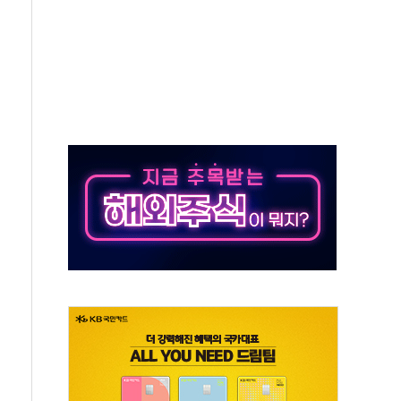
통항 제한 추진…美 "통행 막을 권한 없어"
분 상승… "2분기 기업 순이익 21% 증가" 전망
으로 나토 회원국 공격 검토… 거짓 깃발 작전"
 재회…로봇·AI 데이터센터·모빌리티 구체화
나·아이온큐·도어대시↑ VS 샌디스크·피그마·앱러빈↓
급 반대…상법·자본시장법 개정 논의"
주 차익실현 속 혼조세...웨스턴디지털·샌디스크↓
사에 긴급 안보 점검회의