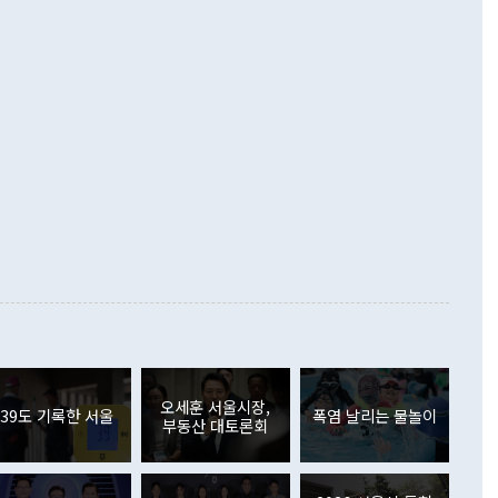
언어는 멈춰야 한다"면서 주적 용어 대체를 주장했다. 지난 25
 흑자를 기록하며 전월에 이어 역대 최대를 다시 썼다. 국제수
D(완전하고 검증가능하며 되돌릴 수 없는 비핵화) 구도는 이미
수출은 1123억7000만달러로 전년 동월 대비 84.5% 증가하
했다. 또 "현 시점에서 흘러간 선(先)비핵화만 되뇌는 것은
 처음으로 1000억달러를 넘어섰다. 상품수입은 644억8000만
 데 힘이 되지 않는다"고 주장했다. 정 장관은 또 "정전 체제
6% 늘었다. 통관 기준으로는 반도체 수출이 전년 동월 대비
로 바꾸는 논의에 착수하겠다"면서 "북·미 정상회담 견인과
증했고 컴퓨터·주변기기(SSD)는 282.7% 증가했다. IT 품목
화의 동력을 확보하기 위해 최선을 다할 것"이라고 말했다. 하
.4% 늘었으며 비IT 품목도 ▲석유제품(47.5%) ▲화공품
령은 정 장관의 구상에 대부분 제동을 걸었다. 이 대통령은 "평
▲철강제품(17.9%) ▲승용차(6.1%) 등을 중심으로 18.6% 증가
 정치적으로 악용되는 측면이 있다"며 "많이 조심하셔야 한
준 수입은 ▲원자재(30.5%) ▲자본재(35.3%) ▲소비재
다. 북한을 다른 이름으로 불러야 한다는 주장에는 "표현에 꼬
가 모두 늘었다. 서비스수지는 12억9000만달러 적자를 기록해 전
정쟁으로 휘몰아 들어가면 원래 하고자 했던 데에서 오히려 나
000만달러)보다 적자 폭이 확대됐다. 여행수지는 외국인 입국자
래될 수 있다"고 경고했다. 이 대통령은 남북 신뢰 구축을 위해
증료 인상 등에 따른 출국자 감소로 4억4000만달러 흑자를
합의를 선제적으로 복원해야 한다는 정 장관의 주장에 대해서도
지식재산권사용료수지는 전월 흑자에서 4억4000만달러 적자
대로 하는 게 과연 한반도의 평화와 안정에 플러스냐, 결론적
 본원소득수지는 배당소득을 중심으로 32억7000만달러 흑자
이 들 때도 있다"며 부정적으로 반응했다. 조현 외교부 장
월(21억7000만달러)보다 흑자 폭이 확대됐다. 배당소득수지
 사후 브리핑에서 정 장관이 언급한 '4자 회담'에 대해 "이상
이 늘어난 데다 전월 분기배당에 따른 기저효과로 배당지급이
 어떤 희망이라 하더라도 그건 아직 조율되지 않은 방법"이
6000만달러 흑자를 나타냈다. 금융계정 순자산은 6월 중 467
들께서 디스카운트해 주시면 좋겠다"고 선을 그었다. 정 장관
러 증가해 월간 기준 역대 최대 증가 폭을 기록했다. 종전 최대
아 블라디보스토크에서 열리는 '동방경제포럼(EEF)'을 언급하
월(369억9000만달러)을 넘어선 것이다. 직접투자에서는 내국
원에서 (참석을) 검토하고 있다"고 발언한 데 대해서도 조 장관
가 80억1000만달러, 외국인의 국내투자가 46억3000만달러
외교부의 몫"이라며 "아직 거기까지 진도가 나가지 않았다"고
오세훈 서울시장,
. 증권투자에서는 외국인의 국내 주식 매도세가 이어졌다. 외
39도 기록한 서울
폭염 날리는 물놀이
부동산 대토론회
장관이 이날 소개한 대북 구상과 설명은 정부 내 조율을 거치지
주식 투자는 차익실현 매도 등의 영향으로 316억1000만달러
서 문제가 있다. 특히 주적 표현 대체와 국호 사용, 9·19 군
(-310억5000만달러)에 이어 역대 최대 순매도 기록을 다시
 4자회담 추진 등은 통일부 장관이 결정할 사안이 아니어서 월
국인의 국내 채권투자는 세계국채지수(WGBI) 자금 유입에도
이 나오고 있다. 이 대통령은 정 장관의 업무보고를 듣고 난