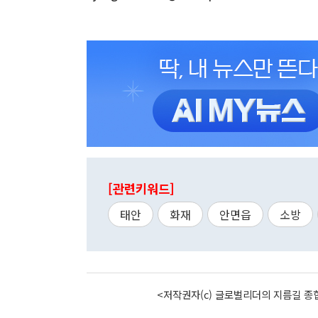
[관련키워드]
태안
화재
안면읍
소방
<저작권자(c) 글로벌리더의 지름길 종합