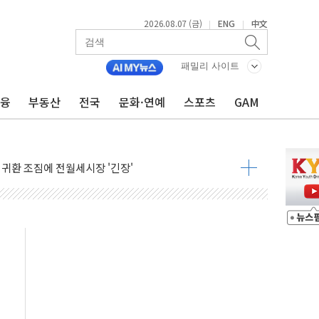
2026.08.07 (금)
ENG
中文
|
|
패밀리 사이트
행정명령 서명…출생시민권 제한 재시동
금융
부동산
전국
문화·연예
스포츠
GAM
군수품 부족설 일축 "막대한 무기 보유"
어…다음 과제는 '외형 확대'
 귀환 조짐에 전월세시장 '긴장'
교환·재매수·다운사이징 '저울질'
항 제한 검토에 유가 3% 급등…금값 보합
다우 5거래일 랠리 '마침표'
합의 막바지.."美와 직접 협상 없어"
·김민석 후보 - 8월 7일
2차 회의…주택 공급 대책 막바지 조율할 듯
자회견·주요 정당 - 8월 7일