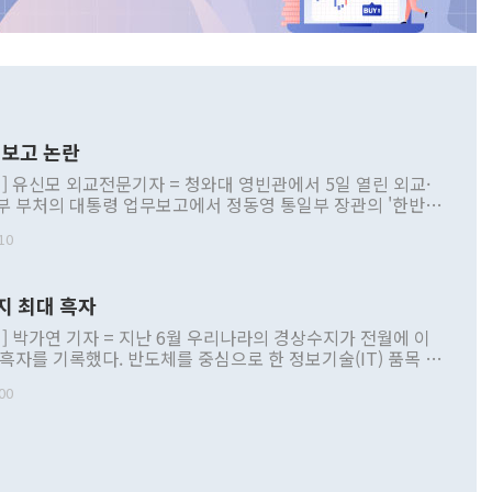
보고 논란
] 유신모 외교전문기자 = 청와대 영빈관에서 5일 열린 외교·
부 부처의 대통령 업무보고에서 정동영 통일부 장관의 '한반도
 구상'과 업무보고 발언이 논란을 빚고 있다. 이날 정 장관의
10
정부 내 조율을 거치지 않은 사안을 정책으로 추진하겠다고 공
는가 하면 사실 관계에 맞지 않은 설명도 있었다. 이재명 대통
로 신중을 기해 달라고 경고했고, 조현 외교부 장관은 '이상
지 최대 흑자
 근거한 비현실적 구상'이라는 비판을 내놨다. 그동안 정 장
책 관련 발언이 물의를 빚은 적은 여러 번 있지만 대통령과 유
] 박가연 기자 = 지난 6월 우리나라의 경상수지가 전월에 이
이 공개적으로 부정적 입장을 표명한 것은 이례적이다. 정 장
 흑자를 기록했다. 반도체를 중심으로 한 정보기술(IT) 품목 수
대북 접근법과 월권을 제어해야 한다는 목소리도 높아지고 있
간 상품수출이 처음으로 1000억달러를 넘어선 영향이다. [자
00
 따르
기자간담회를 하고 있다. [사진=통일부] 2026.07.23 ◆통일
 경상수지는 497억3000만달러 흑자로 집계됐다. 전월(386억
 넘어선 주장 정 장관은 이날 업무보고에서 '한반도 평화공존
)에 이어 두 달 연속 월간 기준 역대 최대 기록을 갈아치웠다.
 설명하면서 이재명 정부 2년차 핵심 과제로 상호 존중·평화
해 상반기 누적 경상수지 흑자는 1910억1000만달러를 기록
·핵 없는 한반도 등 3대 기본 방향을 제시했다. 정 장관은 "대
지 흑자를 견인한 것은 상품수지다. 6월 상품수지는 478억