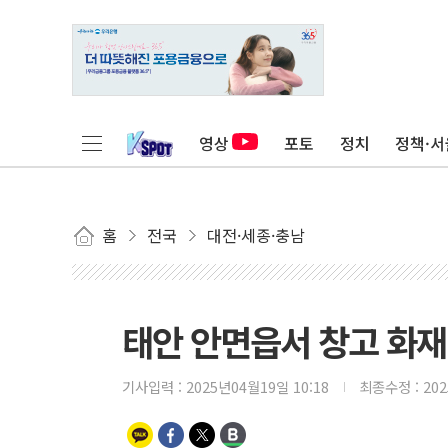
영상
포토
정치
정책·서
홈
전국
대전·세종·충남
태안 안면읍서 창고 화
기사입력 :
2025년04월19일 10:18
최종수정 :
20