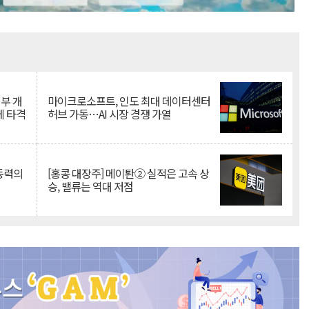
Mute
뇌부 개
마이크로소프트, 인도 최대 데이터센터
에 타격
허브 가동…AI 시장 경쟁 가열
 동력의
[홍콩 대장주] 메이퇀② 실적은 고속 상
승, 밸류는 역대 저점