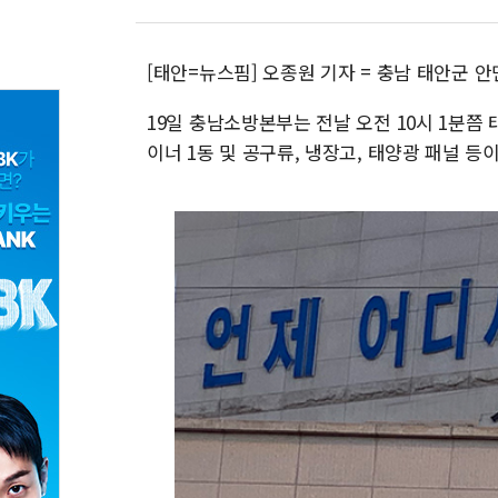
[태안=뉴스핌] 오종원 기자 = 충남 태안군 
19일 충남소방본부는 전날 오전 10시 1분쯤
이너 1동 및 공구류, 냉장고, 태양광 패널 등