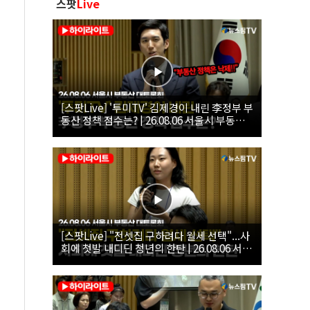
스팟
Live
[스팟Live] '투미TV' 김제경이 내린 李정부 부
동산 정책 점수는? | 26.08.06 서울시 부동산
대토론회
[스팟Live] "전셋집 구하려다 월세 선택"...사
회에 첫발 내디딘 청년의 한탄 | 26.08.06 서울
시 부동산 대토론회