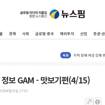
[중국증시 마감] 혼조
[일본 증시] 닛케이, 
국내 최초 상업용 AI 
울
경제
사회
글로벌·중국
해외투자
산업
증권·
[마감시황] 반도체가 
개인사업자대출 격차 9
지적 장애 여성 강제 
코인원, 카카오뱅크와 
속보
고객 탓하며 배상 피
파주 쇼핑백 제조 공장
10프로대 하락 마감한
보 GAM - 맛보기편(4/15)
4%대 하락 마감한 
이성훈 LH 사장 "
25년04월15일 17:03
KT&G, 상반기 역대
가
가
에이루트, 글로벌 리테