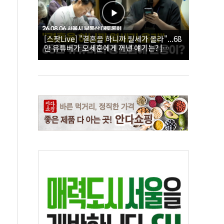
[스팟Live] "결혼을 하니까 월세가 올라"...68
만 유튜버가 오세훈에게 꺼낸 얘기는? |
26.08.06 서울시 부동산 대토론회