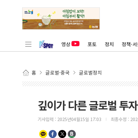
영상
포토
정치
정책·서
홈
글로벌·중국
글로벌정치
깊이가 다른 글로벌 투자 정
기사입력 :
2025년04월15일 17:03
최종수정 :
20