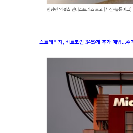
헌팅턴 잉걸스 인더스트리즈 로고 [사진=블룸버그]
스트래티지, 비트코인 3459개 추가 매입...