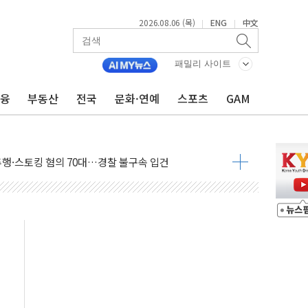
2026.08.06 (목)
ENG
中文
|
|
 마감, 폭염·전력 수요에 석탄주 강세
AI·반도체 차익실현 매물에 3일 만에 반락
패밀리 사이트
데이터센터 포항서 '첫 삽'…2028년 가동 예정
금융
부동산
전국
문화·연예
스포츠
GAM
흔든 코스피…4.58% 급락 속 코스닥만 웃었다
180억→3990억…인터넷뱅크 1·2위 '격전'
추행·스토킹 혐의 70대…경찰 불구속 입건
계좌 제휴 1년 연장 유력
하던 통신 3사…공정위에서 제동
서 화재 4개 동 전소…인명피해 없어
 SK하이닉스
코스피
서울지역본부 청년주택으로"…직원 사기 회복도 숙제
 최대매출…중간배당금 2000원으로 상향
일 박람회서 신규 채널 확보