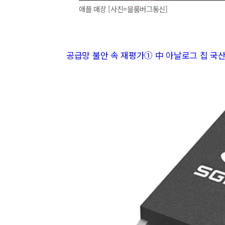
애플 매장 [사진=블룸버그통신]
공급망 불안 속 재평가① 中 아날로그 칩 국산