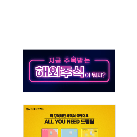
y ANDA] 8월 6일
 대형 미디어아트로 다채로운 볼거리 제공
동해영토수호훈련 비공개 실시
는 레버리지 책임론…정청래·조국, 김민석·靑에 공세
아니다"…원주 A아파트 '입주민 3인방' 정면 반박
지질도' 완성...달 어디에 어떤 광물이 있나 한눈에