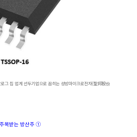
아날로그 칩 업계 선두기업으로 꼽히는 성방마이크로전자(聖邦股份
속 주목받는 방산주 ①