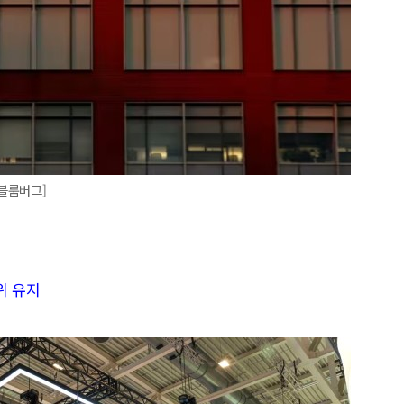
블룸버그]
1위 유지