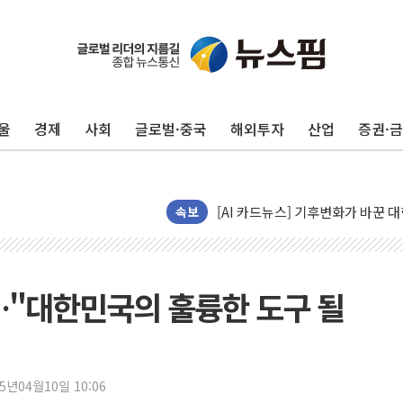
울
경제
사회
글로벌·중국
해외투자
산업
증권·
신인류콘텐츠, 핀란드 AI 기업 Aud
"일부 존치" vs "전면 개발"…
[AI 카드뉴스] 기후변화가 바꾼 
국민의힘 윤리위, '부산 돌려차기
속보
수박으로 여름 나는 하마
전남광주 구례 산불 32분 만에 주
캠코, 5918억원 규모 압류재산 15
…"대한민국의 훌륭한 도구 될
[시승기] 공간·승차감 잡은 볼보 E
가오픈한 홈플러스
돌아온 홈플러스
25년04월10일 10:06
[종합] 청도 흥선리 야산 산불 1