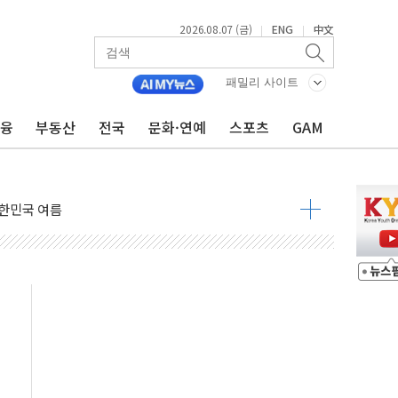
2026.08.07 (금)
ENG
中文
|
|
패밀리 사이트
금융
부동산
전국
문화·연예
스포츠
GAM
ission Oy와 운영 파트너십 체결
서리풀2구역 갈등, 협의 테이블에
대한민국 여름
 발언' 논란 서범수·진종오 징계절차 개시
불 진화...인명피해 없어
06건 공매
X90…'올 터치'는 호불호
시간36분만에 주불진화....인명피해 없어