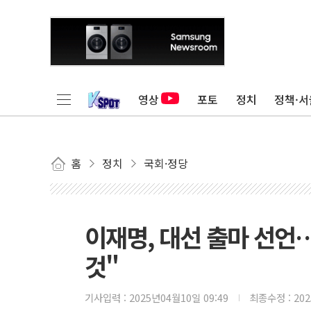
영상
포토
정치
정책·서
홈
정치
국회·정당
이재명, 대선 출마 선언
것"
기사입력 :
2025년04월10일 09:49
최종수정 :
20