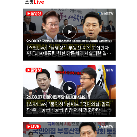
스팟
Live
[스팟Live] *풀영상* "부동산 지옥 고집한다
면!"...李대통령 향한 장동혁의 서슬퍼런 일갈
| 26.08.07 국민의힘 부동산정책 정상화 특별
위원회 전체회의
[스팟Live] *풀영상* 한병도 “국민의힘, 말로
만 주택 공급…공급 법안 처리 협조하라”｜
26.08.07 더불어민주당 원내대책회의