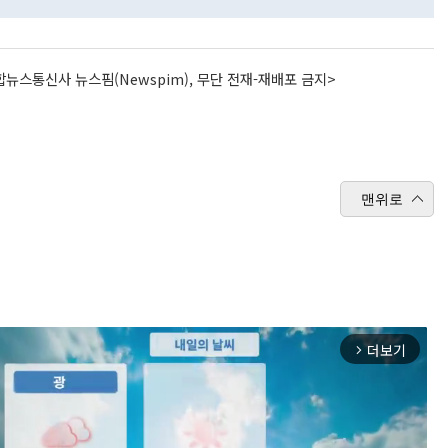
뉴스통신사 뉴스핌(Newspim), 무단 전재-재배포 금지>
맨위로
더보기
arrow_forward_ios