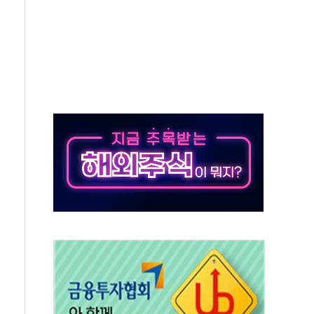
…자료는 전·현직 직원으로부터 확보"
가자 3만 명 돌파
선 운항허가 취득...중국 노선 다변화
 창작자 지원 규모 2배 확대
...휴대폰 결제 최대 6000원 할인
고 제휴 전자책 요금제 출시
 호출 서비스
..지역축제 '불금전파, 송정'과 상생
비 본격화…'AI 데이터 기반 메디테크 혁신허브' 구상