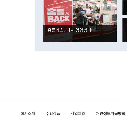
은 "그것은 
각각 증가했다
잘랐다. 정 
국인의 국내 
않았다는 점에
감소하며 전월
사합의 복원,
경신했다. 외
권이라는 지적
분기 말 만기
뒤 "여기 업
다. 내국인의
'홈플러스, '다시 영업합니다'
부의 한 소식
다. eoyn2@
를 거쳐 결정
련 부처 장관
하고 대통령의
한 문제"라고 지적했다. 이재명 대통령이
외교 국방 등
2026.08.05 ◆시대착오적 접근, 대북 인식 오류 더욱 문제인 것은 정 장관
의 이같은 주
실과 다른 인
격히 변화하고
못하고 있다는
되뇌는 것은 
법을 호도하고
이나 미국은 
금까지의 북핵
회사소개
주요상품
사업제휴
개인정보취급방침
공하는 방식으
과 중유 제공
의 모든 단계