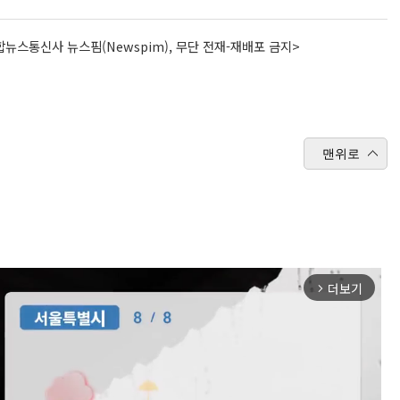
뉴스통신사 뉴스핌(Newspim), 무단 전재-재배포 금지>
맨위로
더보기
arrow_forward_ios