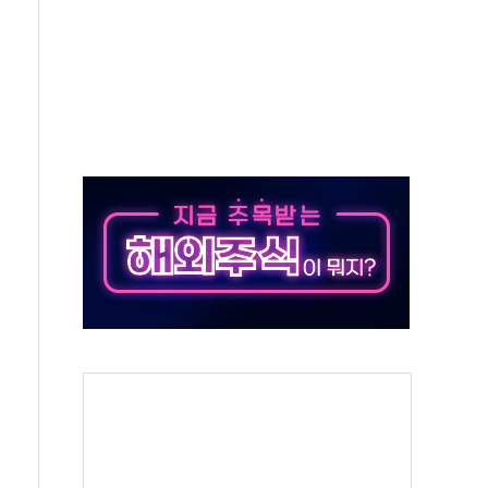
중 완화 전환점"
적 공급 확대·속도전 총력"
 급등