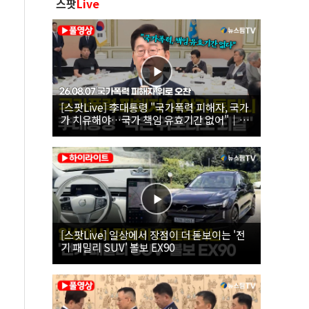
스팟
Live
[스팟Live] 李대통령 "국가폭력 피해자, 국가
가 치유해야…국가 책임 유효기간 없어"｜
26.08.07 국가폭력 피해자 위로 오찬
[스팟Live] 일상에서 장점이 더 돋보이는 '전
기 패밀리 SUV' 볼보 EX90