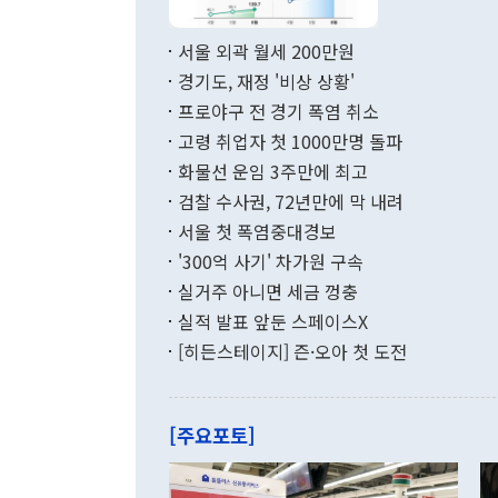
료=한국은행] 한국은행이 6일 발표한 '2026년 6월 국제수지(잠정)'에
서 취임 1주년 
면 지난 6월
부 장관 권한
1000만달러
서울 외곽 월세 200만원
발전 구상'을
이에 따라 올
적 갈등 해결
경기도, 재정 '비상 상황'
했다. 경상수
결과 혐오의 
9000만달러
프로야구 전 경기 폭염 취소
년간의 CVI
지 기준 상품
고령 취업자 첫 1000만명 돌파
무너졌다고도 
며 월간 기준
현실을 바꾸는
달러로 38.
화물선 운임 3주만에 최고
를 평화 체제
196.9% 급
검찰 수사권, 72년만에 막 내려
함께 4자 대
수출은 160
지만 이 대통
서울 첫 폭염중대경보
(18.6%) 
화공존 정책이
했다. 통관 기
'300억 사기' 차가원 구속
다"고 지적했
(16.4%)
투리가 잡혀 
실거주 아니면 세금 껑충
월(-10억9
쁜 상황이 초
증가와 유류할
실적 발표 앞둔 스페이스X
9·19 군사
기록했지만 
[히든스테이지] 즌·오아 첫 도전
"우리의 선의
로 전환됐다.
으로 약간의 의문
를 기록해 전
관은 업무보고
는 배당수입
주의에 근거한
줄면서 25억
[주요포토]
라며 "여러분
억1000만달
이 9월 러시
였던 올해 3
며 "정부 차
인의 해외투자