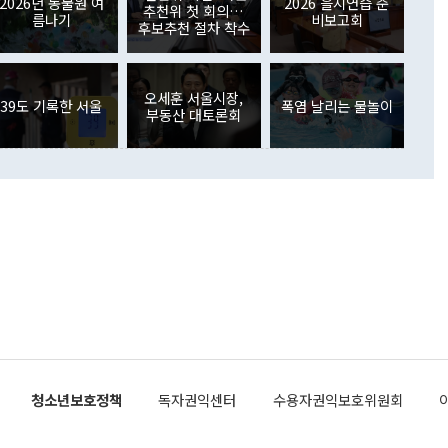
외교부의 몫"이라며 "아직 거기까지 진도가 나가지 않았다"고
2026년 동물원 여
2026 을지연습 준
. 증권투자에서는 외국인의 국내 주식 매도세가 이어졌다. 외
추천위 첫 회의…
름나기
비보고회
장관이 이날 소개한 대북 구상과 설명은 정부 내 조율을 거치지
주식 투자는 차익실현 매도 등의 영향으로 316억1000만달러
후보추천 절차 착수
서 문제가 있다. 특히 주적 표현 대체와 국호 사용, 9·19 군
(-310억5000만달러)에 이어 역대 최대 순매도 기록을 다시
 4자회담 추진 등은 통일부 장관이 결정할 사안이 아니어서 월
국인의 국내 채권투자는 세계국채지수(WGBI) 자금 유입에도
이 나오고 있다. 이 대통령은 정 장관의 업무보고를 듣고 난
도래 영향으로 증가 폭이 줄어든 52억9000만달러를 기록했
무보고에 발표했다고 승인난 건 아니다"라고 재차 확인했다. 정
오세훈 서울시장,
 해외 증권투자는 주식을 중심으로 35억6000만달러 증가했
39도 기록한 서울
폭염 날리는 물놀이
부동산 대토론회
통은 "정 장관의 발언 내용은 대부분 국가안전보장회의(NSC)
newspim.com
된 사안이 아닌 정 장관의 개인적 생각에 가깝다"며 "안보 관
이 정부의 공식 정책이 아닌 사안을 추진하겠다고 업무보고를
 면전에서 '국군통수권자가 나서야 한다'고 주장한 것은 심각
 5일 청와대 영빈관에서 열린 통일
 외교 안보 부처 업무보고에서 발언하고 있다. [사진=청와대]
장이 현 시점에서 이미 참고가 될 수 없는 과거의 경험 또는 사
식에 기반하고 있다는 것이다. 정 장관이 주장하는 구상은 급
 있는 북한의 전략과 한반도 및 국제 정세를 전혀 반영하지
 비판이 제기되고 있다. 정 장관이 "흘러간 선(先)비핵화만
현실을 바꾸지 못한다"고 언급한 것은 지금까지의 대북 접근
 있다. 북핵 위기 발발 이후 지금까지 모든 핵 협상에서 한국
북한에 선비핵화를 공식적으로 요구한 적이 없기 때문이다. 지
 협상은 북한의 비핵화 조치에 한·미가 상응하는 대가를 제
로 이뤄졌다. 1994년 북·미 제네바 기본합의는 핵시설 동결
청소년보호정책
독자권익센터
수용자권익보호위원회
의 교환이었다. 2005년 9.19 공동성명도 북한의 비핵화 조치
에 상응조치를 제공하는 '행동 대 행동' 원칙이 적용됐다. 대북