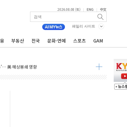
 요구
2026.08.08 (토)
ENG
中文
|
|
낮아지며 상승… STOXX 600 지수는 나흘 연속 최고치
세
패밀리 사이트
엘·이란 위협에 맞설 자체 억지력 강화
금융
부동산
전국
문화·연예
스포츠
GAM
동
톱'… 美 해상봉쇄 영향
각
체주 '활짝'
스닥 선물 1%대 상승
상 기대 후퇴
·태양광주↑ VS 트레이드데스크·웬디스↓
 끝까지 찾겠다"