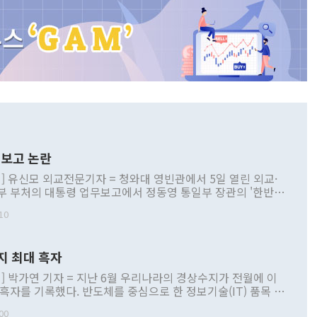
보고 논란
] 유신모 외교전문기자 = 청와대 영빈관에서 5일 열린 외교·
부 부처의 대통령 업무보고에서 정동영 통일부 장관의 '한반도
 구상'과 업무보고 발언이 논란을 빚고 있다. 이날 정 장관의
10
정부 내 조율을 거치지 않은 사안을 정책으로 추진하겠다고 공
는가 하면 사실 관계에 맞지 않은 설명도 있었다. 이재명 대통
로 신중을 기해 달라고 경고했고, 조현 외교부 장관은 '이상
지 최대 흑자
 근거한 비현실적 구상'이라는 비판을 내놨다. 그동안 정 장
책 관련 발언이 물의를 빚은 적은 여러 번 있지만 대통령과 유
] 박가연 기자 = 지난 6월 우리나라의 경상수지가 전월에 이
이 공개적으로 부정적 입장을 표명한 것은 이례적이다. 정 장
 흑자를 기록했다. 반도체를 중심으로 한 정보기술(IT) 품목 수
대북 접근법과 월권을 제어해야 한다는 목소리도 높아지고 있
간 상품수출이 처음으로 1000억달러를 넘어선 영향이다. [자
00