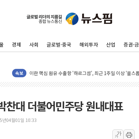
트럼프, 쿡 연준 이사 해임 재추진…"26일까지 의혹 소명"
유럽증시, 美 고용 예상 밖 부진에 연준 금리 인상 가능성 
미 연준 매파 기세 꺾이나…고용 감소에 9월 동결 전망 우
[종합] 이슬람 수니파 3국, '공동방위협정' 체결… 이스라
울
경제
사회
글로벌·중국
해외투자
산업
증권·
트럼프, 백신·자폐증 행정명령 검토…"이르면 다음 주"
美 항소법원, 백악관 무도회장 공사 중단 명령…트럼프 제
이란 핵심 원유 수출항 '하르그섬', 최근 1주일 이상 '올스
美 고용 쇼크에 엔화 장중 급등…시장은 "또 개입했나" 촉
속보
[AI MY 뉴스] 뉴욕 반도체주 프리뷰...美 고용 쇼크에 반도
뉴욕증시 프리뷰, 美 고용 쇼크에 금리 인상 우려 후퇴…나
[종합] 美 7월 고용 2만3000명 감소 '쇼크'…9월 금리 인
박찬대 더불어민주당 원내대표
[사진] 이슬람 수니파 3개국, 공동방위협정 체결
뉴욕증시 개장 전 특징주...아틀라시안·클라우드플레어
25년04월01일 10:33
보훈부, 미 DPAA와 MOU… "6·25 미군 실종자 7359명
가
가
트럼프 "금리 내려야"…파월 때와 달리 워시엔 톤 낮춰