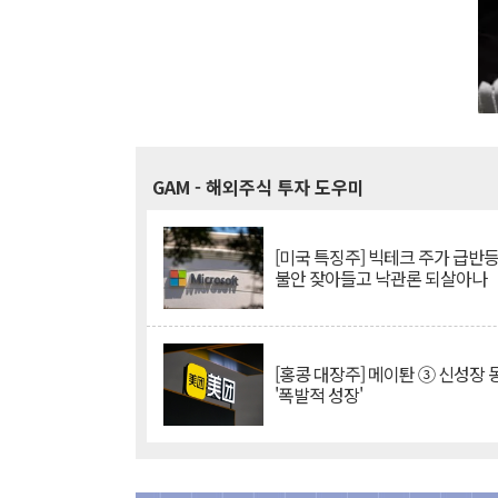
GAM
- 해외주식 투자 도우미
[미국 특징주] 빅테크 주가 급반등..
불안 잦아들고 낙관론 되살아나
[홍콩 대장주] 메이퇀 ③ 신성장
'폭발적 성장'