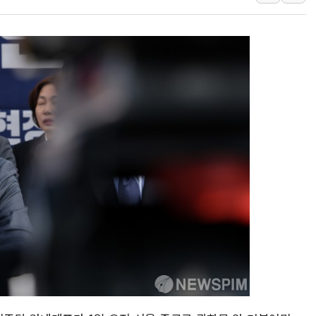
특정 정치인 측근 포항시 정책특보 내정설...포항시 '시끌'
李 "해남 태양광, 대한민국 다음 100년 밑거름…수도권 집
李 대통령, '6시간 마라톤 부동산 2차 회의' 주재… "전폭
트럼프, 中 겨냥 폴리실리콘 관세 15% 부과…美 태양광주