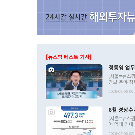
[뉴스핌 베스트 기사]
정동영 업무
[서울=뉴스핌
안보 분야 정
평화공존 발전
2026-08-06 06:
발언 중에는 
언한 것이 있
령은 공개적으
6월 경상수
주의적 희망에
관의 대북 정
[서울=뉴스핌
관 부처 장관
어 역대 최대
관의 무리한 
출 호조로 월
다. [정동영 통일부 장관이 지난달 23일 오후 서울 종로구 정부서울청사에
2026-08-06 08: