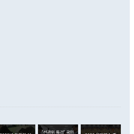
 따르
기자간담회를 하고 있다. [사진=통일부] 2026.07.23 ◆통일
 경상수지는 497억3000만달러 흑자로 집계됐다. 전월(386억
 넘어선 주장 정 장관은 이날 업무보고에서 '한반도 평화공존
)에 이어 두 달 연속 월간 기준 역대 최대 기록을 갈아치웠다.
 설명하면서 이재명 정부 2년차 핵심 과제로 상호 존중·평화
해 상반기 누적 경상수지 흑자는 1910억1000만달러를 기록
·핵 없는 한반도 등 3대 기본 방향을 제시했다. 정 장관은 "대
지 흑자를 견인한 것은 상품수지다. 6월 상품수지는 478억
언어는 멈춰야 한다"면서 주적 용어 대체를 주장했다. 지난 25
 흑자를 기록하며 전월에 이어 역대 최대를 다시 썼다. 국제수
D(완전하고 검증가능하며 되돌릴 수 없는 비핵화) 구도는 이미
수출은 1123억7000만달러로 전년 동월 대비 84.5% 증가하
했다. 또 "현 시점에서 흘러간 선(先)비핵화만 되뇌는 것은
 처음으로 1000억달러를 넘어섰다. 상품수입은 644억8000만
 데 힘이 되지 않는다"고 주장했다. 정 장관은 또 "정전 체제
6% 늘었다. 통관 기준으로는 반도체 수출이 전년 동월 대비
로 바꾸는 논의에 착수하겠다"면서 "북·미 정상회담 견인과
증했고 컴퓨터·주변기기(SSD)는 282.7% 증가했다. IT 품목
화의 동력을 확보하기 위해 최선을 다할 것"이라고 말했다. 하
.4% 늘었으며 비IT 품목도 ▲석유제품(47.5%) ▲화공품
령은 정 장관의 구상에 대부분 제동을 걸었다. 이 대통령은 "평
▲철강제품(17.9%) ▲승용차(6.1%) 등을 중심으로 18.6% 증가
 정치적으로 악용되는 측면이 있다"며 "많이 조심하셔야 한
준 수입은 ▲원자재(30.5%) ▲자본재(35.3%) ▲소비재
다. 북한을 다른 이름으로 불러야 한다는 주장에는 "표현에 꼬
가 모두 늘었다. 서비스수지는 12억9000만달러 적자를 기록해 전
정쟁으로 휘몰아 들어가면 원래 하고자 했던 데에서 오히려 나
000만달러)보다 적자 폭이 확대됐다. 여행수지는 외국인 입국자
래될 수 있다"고 경고했다. 이 대통령은 남북 신뢰 구축을 위해
증료 인상 등에 따른 출국자 감소로 4억4000만달러 흑자를
합의를 선제적으로 복원해야 한다는 정 장관의 주장에 대해서도
지식재산권사용료수지는 전월 흑자에서 4억4000만달러 적자
대로 하는 게 과연 한반도의 평화와 안정에 플러스냐, 결론적
 본원소득수지는 배당소득을 중심으로 32억7000만달러 흑자
이 들 때도 있다"며 부정적으로 반응했다. 조현 외교부 장
월(21억7000만달러)보다 흑자 폭이 확대됐다. 배당소득수지
 사후 브리핑에서 정 장관이 언급한 '4자 회담'에 대해 "이상
이 늘어난 데다 전월 분기배당에 따른 기저효과로 배당지급이
 어떤 희망이라 하더라도 그건 아직 조율되지 않은 방법"이
6000만달러 흑자를 나타냈다. 금융계정 순자산은 6월 중 467
들께서 디스카운트해 주시면 좋겠다"고 선을 그었다. 정 장관
러 증가해 월간 기준 역대 최대 증가 폭을 기록했다. 종전 최대
아 블라디보스토크에서 열리는 '동방경제포럼(EEF)'을 언급하
월(369억9000만달러)을 넘어선 것이다. 직접투자에서는 내국
원에서 (참석을) 검토하고 있다"고 발언한 데 대해서도 조 장관
가 80억1000만달러, 외국인의 국내투자가 46억3000만달러
'선관위 특검' 국민