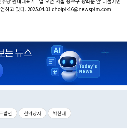
민주당 원내대표가 1일 오전 서울 종로구 광화문 앞 더불어민
다. 2025.04.01 choipix16@newspim.com
두발언
천막당사
박찬대