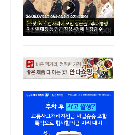
[스팟Live] 한자리에 모인 장군들...李대통령,
이상렬 대장 등 진급 장성 4명에 삼정검 수치
직접 수여｜26.08.07 장성 진급·삼정검 수치
수여식