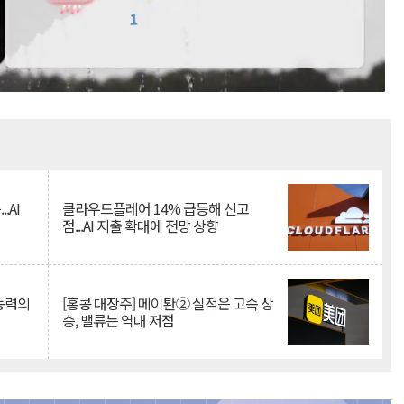
Mute
.AI
클라우드플레어 14% 급등해 신고
점...AI 지출 확대에 전망 상향
 동력의
[홍콩 대장주] 메이퇀② 실적은 고속 상
승, 밸류는 역대 저점