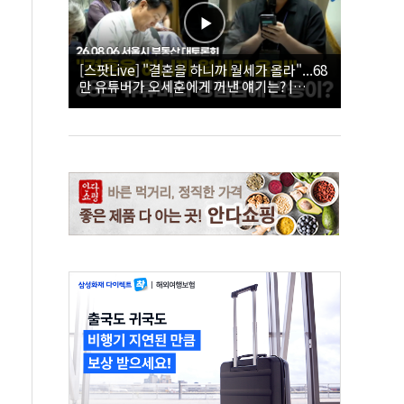
[스팟Live] "결혼을 하니까 월세가 올라"...68
만 유튜버가 오세훈에게 꺼낸 얘기는? |
26.08.06 서울시 부동산 대토론회