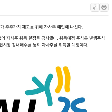
가
파주 쇼핑백 제조 
가
10프로대 하락 마
4%대 하락 마감한
마가 주주가치 제고를 위해 자사주 매입에 나선다.
이성훈 LH 사장 
KT&G, 상반기 역
규모의 자사주 취득 결정을 공시했다. 취득예정 주식은 발행주식
가증권시장 장내매수를 통해 자사주를 취득할 예정이다.
에이루트, 글로벌 
[뉴스핌 뉴스레터 To
인천공항 여객터미널
해군, 독도 인근서