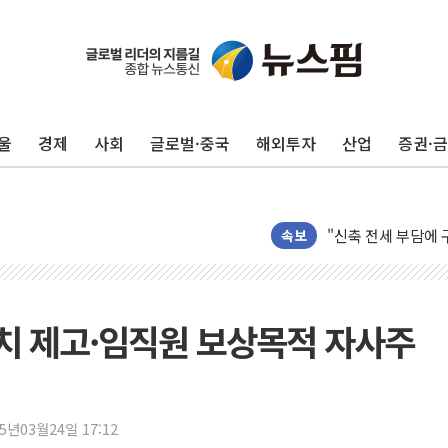
울
경제
사회
글로벌·중국
해외투자
산업
증권·
[ETF 시황] SK
"중국산 제품에 대한
"신축 전세 부담에 
속보
[중국증시 마감] 혼
[일본 증시] 닛케이,
국내 최초 상업용 A
[마감시황] 반도체가
치 제고·임직원 보상목적 자사주
개인사업자대출 격차 
지적 장애 여성 강제
코인원, 카카오뱅크와
25년03월24일 17:12
고객 탓하며 배상 