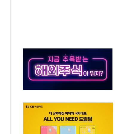
공장서 화재 4개 동 전소…인명피해 없어
감한 SK하이닉스
 코스피
"서울지역본부 청년주택으로"…직원 사기 회복도 숙제
대 최대매출…중간배당금 2000원으로 상향
리테일 박람회서 신규 채널 확보
day ANDA] 8월 6일
, 대형 미디어아트로 다채로운 볼거리 제공
 동해영토수호훈련 비공개 실시