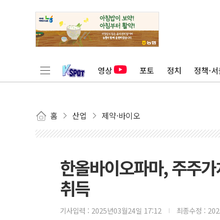
영상
포토
정치
정책·서
홈
산업
제약·바이오
한올바이오파마, 주주가
취득
기사입력 :
2025년03월24일 17:12
최종수정 :
20