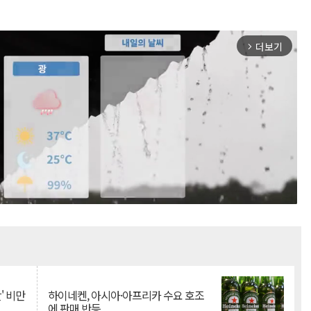
더보기
arrow_forward_ios
Mute
' 비만
하이네켄, 아시아·아프리카 수요 호조
에 판매 반등