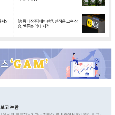
 동력의
[홍콩 대장주] 메이퇀② 실적은 고속 상
승, 밸류는 역대 저점
보고 논란
] 유신모 외교전문기자 = 청와대 영빈관에서 5일 열린 외교·