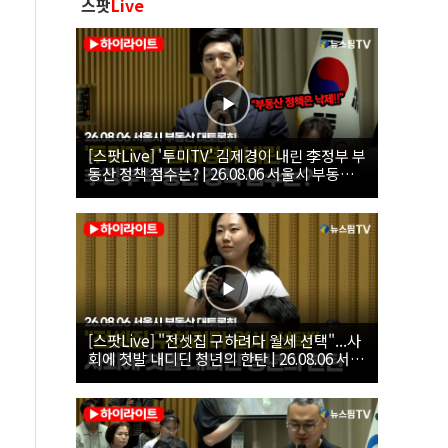
스팟
Live
[스팟Live] '투미TV' 김제경이 내린 李정부 부
동산 정책 점수는? | 26.08.06 서울시 부동산
대토론회
[스팟Live] "전셋집 구하려다 월세 선택"...사
회에 첫발 내디딘 청년의 한탄 | 26.08.06 서울
시 부동산 대토론회