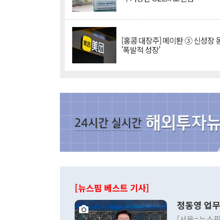
[홍콩 대장주] 메이퇀 ③ 신성장
'폭발적 성장'
[뉴스핌 베스트 기사]
정동영 업무
[서울=뉴스핌