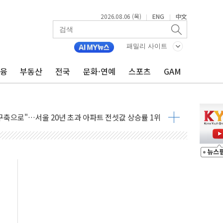
2026.08.06 (목)
ENG
中文
|
|
패밀리 사이트
금융
부동산
전국
문화·연예
스포츠
GAM
하이닉스 인버스 20% 급등…레버리지 급락
 반덤핑 관세 부과 지연, '자립 인도'에 걸림돌"
구축으로"…서울 20년 초과 아파트 전셋값 상승률 1위
조 마감, 폭염·전력 수요에 석탄주 강세
 AI·반도체 차익실현 매물에 3일 만에 반락
I 데이터센터 포항서 '첫 삽'…2028년 가동 예정
 흔든 코스피…4.58% 급락 속 코스닥만 웃었다
9180억→3990억…인터넷뱅크 1·2위 '격전'
 추행·스토킹 혐의 70대…경찰 불구속 입건
 계좌 제휴 1년 연장 유력
피하던 통신 3사…공정위에서 제동