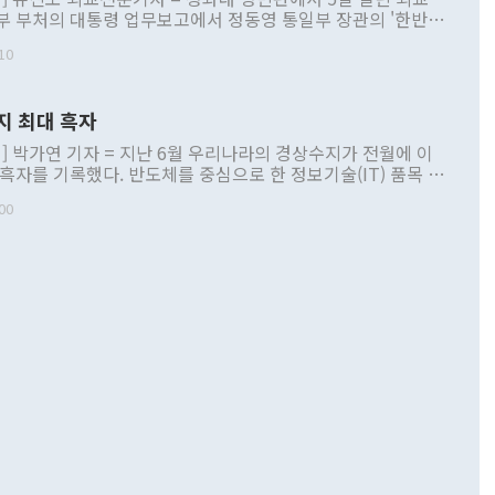
부 부처의 대통령 업무보고에서 정동영 통일부 장관의 '한반도
 구상'과 업무보고 발언이 논란을 빚고 있다. 이날 정 장관의
10
정부 내 조율을 거치지 않은 사안을 정책으로 추진하겠다고 공
는가 하면 사실 관계에 맞지 않은 설명도 있었다. 이재명 대통
로 신중을 기해 달라고 경고했고, 조현 외교부 장관은 '이상
지 최대 흑자
 근거한 비현실적 구상'이라는 비판을 내놨다. 그동안 정 장
책 관련 발언이 물의를 빚은 적은 여러 번 있지만 대통령과 유
] 박가연 기자 = 지난 6월 우리나라의 경상수지가 전월에 이
이 공개적으로 부정적 입장을 표명한 것은 이례적이다. 정 장
 흑자를 기록했다. 반도체를 중심으로 한 정보기술(IT) 품목 수
대북 접근법과 월권을 제어해야 한다는 목소리도 높아지고 있
간 상품수출이 처음으로 1000억달러를 넘어선 영향이다. [자
00
 따르
기자간담회를 하고 있다. [사진=통일부] 2026.07.23 ◆통일
 경상수지는 497억3000만달러 흑자로 집계됐다. 전월(386억
 넘어선 주장 정 장관은 이날 업무보고에서 '한반도 평화공존
)에 이어 두 달 연속 월간 기준 역대 최대 기록을 갈아치웠다.
 설명하면서 이재명 정부 2년차 핵심 과제로 상호 존중·평화
해 상반기 누적 경상수지 흑자는 1910억1000만달러를 기록
·핵 없는 한반도 등 3대 기본 방향을 제시했다. 정 장관은 "대
지 흑자를 견인한 것은 상품수지다. 6월 상품수지는 478억
언어는 멈춰야 한다"면서 주적 용어 대체를 주장했다. 지난 25
 흑자를 기록하며 전월에 이어 역대 최대를 다시 썼다. 국제수
D(완전하고 검증가능하며 되돌릴 수 없는 비핵화) 구도는 이미
수출은 1123억7000만달러로 전년 동월 대비 84.5% 증가하
했다. 또 "현 시점에서 흘러간 선(先)비핵화만 되뇌는 것은
 처음으로 1000억달러를 넘어섰다. 상품수입은 644억8000만
 데 힘이 되지 않는다"고 주장했다. 정 장관은 또 "정전 체제
6% 늘었다. 통관 기준으로는 반도체 수출이 전년 동월 대비
로 바꾸는 논의에 착수하겠다"면서 "북·미 정상회담 견인과
증했고 컴퓨터·주변기기(SSD)는 282.7% 증가했다. IT 품목
화의 동력을 확보하기 위해 최선을 다할 것"이라고 말했다. 하
.4% 늘었으며 비IT 품목도 ▲석유제품(47.5%) ▲화공품
령은 정 장관의 구상에 대부분 제동을 걸었다. 이 대통령은 "평
▲철강제품(17.9%) ▲승용차(6.1%) 등을 중심으로 18.6% 증가
 정치적으로 악용되는 측면이 있다"며 "많이 조심하셔야 한
준 수입은 ▲원자재(30.5%) ▲자본재(35.3%) ▲소비재
다. 북한을 다른 이름으로 불러야 한다는 주장에는 "표현에 꼬
가 모두 늘었다. 서비스수지는 12억9000만달러 적자를 기록해 전