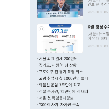
안보 분야 정
평화공존 발전
2026-08-06 06:
발언 중에는 
언한 것이 있
령은 공개적으
6월 경상수
주의적 희망에
관의 대북 정
[서울=뉴스핌
관 부처 장관
어 역대 최대
관의 무리한 
출 호조로 월
다. [정동영 통일부 장관이 지난달 23일 오후 서울 종로구 정부서울청사에
2026-08-06 08:
료=한국은행] 한국은행이 6일 발표한 '2026년 6월 국제수지(잠정)'에
서 취임 1주년 
면 지난 6월
부 장관 권한
1000만달러
서울 외곽 월세 200만원
발전 구상'을
이에 따라 올
적 갈등 해결
경기도, 재정 '비상 상황'
했다. 경상수
결과 혐오의 
9000만달러
프로야구 전 경기 폭염 취소
년간의 CVI
지 기준 상품
고령 취업자 첫 1000만명 돌파
무너졌다고도 
며 월간 기준
현실을 바꾸는
달러로 38.
화물선 운임 3주만에 최고
를 평화 체제
196.9% 급
검찰 수사권, 72년만에 막 내려
함께 4자 대
수출은 160
지만 이 대통
서울 첫 폭염중대경보
(18.6%) 
화공존 정책이
했다. 통관 기
'300억 사기' 차가원 구속
다"고 지적했
(16.4%)