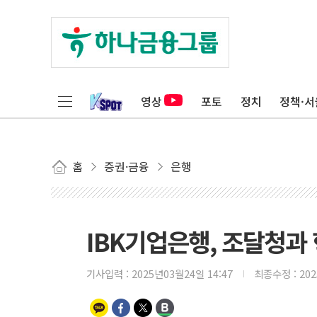
영상
포토
정치
정책·서
홈
증권·금융
은행
IBK기업은행, 조달청과
기사입력 :
2025년03월24일 14:47
최종수정 :
20