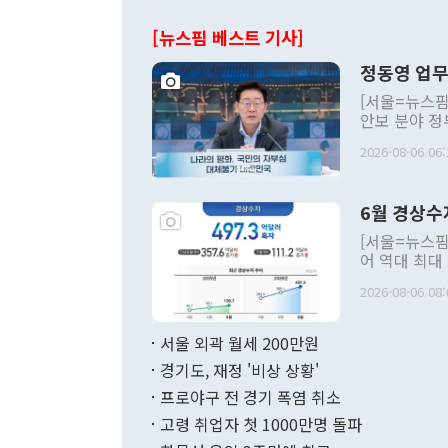
[뉴스핌 베스트 기사]
정동영 업무
[서울=뉴스핌
안보 분야 정
평화공존 발전
2026-08-06 06:
발언 중에는 
언한 것이 있
령은 공개적으
6월 경상수
주의적 희망에
관의 대북 정
[서울=뉴스핌
관 부처 장관
어 역대 최대
관의 무리한 
출 호조로 월
다. [정동영 통일부 장관이 지난달 23일 오후 서울 종로구 정부서울청사에
2026-08-06 08:
료=한국은행] 한국은행이 6일 발표한 '2026년 6월 국제수지(잠정)'에
서 취임 1주년 
면 지난 6월
부 장관 권한
1000만달러
서울 외곽 월세 200만원
발전 구상'을
이에 따라 올
적 갈등 해결
경기도, 재정 '비상 상황'
했다. 경상수
결과 혐오의 
9000만달러
프로야구 전 경기 폭염 취소
년간의 CVI
지 기준 상품
고령 취업자 첫 1000만명 돌파
무너졌다고도 
며 월간 기준
현실을 바꾸는