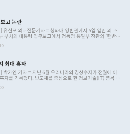
보고 논란
] 유신모 외교전문기자 = 청와대 영빈관에서 5일 열린 외교·
부 부처의 대통령 업무보고에서 정동영 통일부 장관의 '한반도
 구상'과 업무보고 발언이 논란을 빚고 있다. 이날 정 장관의
10
정부 내 조율을 거치지 않은 사안을 정책으로 추진하겠다고 공
는가 하면 사실 관계에 맞지 않은 설명도 있었다. 이재명 대통
로 신중을 기해 달라고 경고했고, 조현 외교부 장관은 '이상
지 최대 흑자
 근거한 비현실적 구상'이라는 비판을 내놨다. 그동안 정 장
책 관련 발언이 물의를 빚은 적은 여러 번 있지만 대통령과 유
] 박가연 기자 = 지난 6월 우리나라의 경상수지가 전월에 이
이 공개적으로 부정적 입장을 표명한 것은 이례적이다. 정 장
 흑자를 기록했다. 반도체를 중심으로 한 정보기술(IT) 품목 수
대북 접근법과 월권을 제어해야 한다는 목소리도 높아지고 있
간 상품수출이 처음으로 1000억달러를 넘어선 영향이다. [자
00
 따르
기자간담회를 하고 있다. [사진=통일부] 2026.07.23 ◆통일
 경상수지는 497억3000만달러 흑자로 집계됐다. 전월(386억
 넘어선 주장 정 장관은 이날 업무보고에서 '한반도 평화공존
)에 이어 두 달 연속 월간 기준 역대 최대 기록을 갈아치웠다.
 설명하면서 이재명 정부 2년차 핵심 과제로 상호 존중·평화
해 상반기 누적 경상수지 흑자는 1910억1000만달러를 기록
·핵 없는 한반도 등 3대 기본 방향을 제시했다. 정 장관은 "대
지 흑자를 견인한 것은 상품수지다. 6월 상품수지는 478억
언어는 멈춰야 한다"면서 주적 용어 대체를 주장했다. 지난 25
 흑자를 기록하며 전월에 이어 역대 최대를 다시 썼다. 국제수
D(완전하고 검증가능하며 되돌릴 수 없는 비핵화) 구도는 이미
수출은 1123억7000만달러로 전년 동월 대비 84.5% 증가하
했다. 또 "현 시점에서 흘러간 선(先)비핵화만 되뇌는 것은
 처음으로 1000억달러를 넘어섰다. 상품수입은 644억8000만
 데 힘이 되지 않는다"고 주장했다. 정 장관은 또 "정전 체제