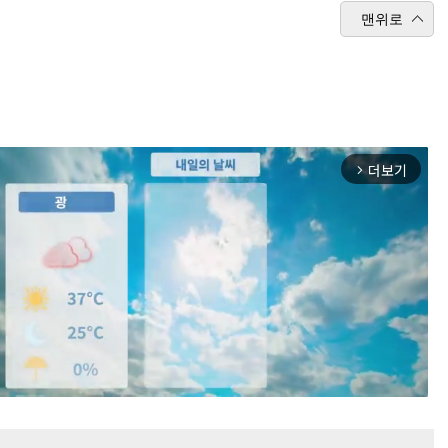
맨위로
더보기
arrow_forward_ios