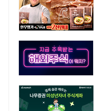
위…김성환 기후부 장관 "예측범위 벗어나도 즉시대응"
예측"…건설연, AI 위험기상 기술 개발
·인증제도 개선 수혜 기대"
져…대전서 50대 일용직 추락 사망
고 재개발·재건축 촉진하는 것이 부동산 정상화"
저 이전 감사 무마' 유병호 감사위원 구속 기소
년 AI 팩토리 매출 본격화
개입...4월 말 '56조원' 사상 최대
스타트업 지원 프로그램 성료
의' 차가원 대표 구속 송치