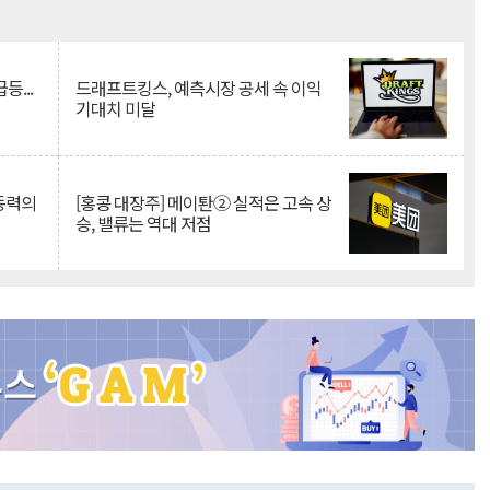
Mute
등...
드래프트킹스, 예측시장 공세 속 이익
기대치 미달
 동력의
[홍콩 대장주] 메이퇀② 실적은 고속 상
승, 밸류는 역대 저점