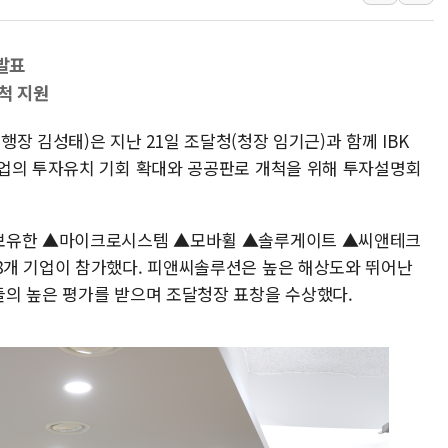
'입추'인데 연일 찜통더
"최대 2시간 앞서 침수 
유니슨 "국내생산세액공제
 발표
척 지원
창호 교체하다 난간 무너
장동혁 "규제와 대출 풀
행장 김성태)은 지난 21일 조달청(청장 임기근)과 함께 IBK
[속보] 종합특검, '尹 관
업의 투자유치 기회 확대와 공공판로 개척을 위해 투자설명회
AI에 승부 건 네이버…내
日, 4~6월 105조원 환시 
 보유한 ▲마이크로시스템 ▲모바휠 ▲솔루게이트 ▲씨앤테크
오렌지플래닛 창업재단, 
8개 기업이 참가했다. 피앤씨솔루션은 높은 해상도와 뛰어난
경찰, '300억대 사기 혐
의 높은 평가를 받으며 조달청장 표창을 수상했다.