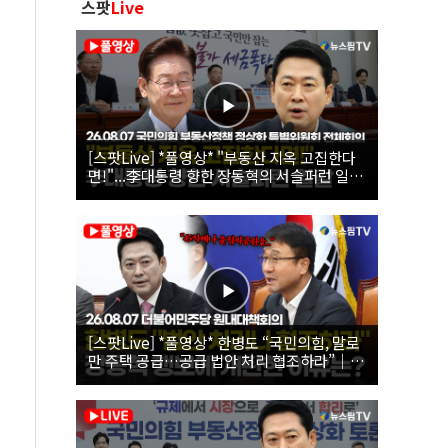
스팟
Live
[스팟Live] *풀영상* "부동산 지옥 고집한다
면!"...李대통령 향한 장동혁의 서슬퍼런 일갈
| 26.08.07 국민의힘 부동산정책 정상화 특별
위원회 전체회의
[스팟Live] *풀영상* 한병도 “국민의힘, 말로
만 주택 공급…공급 법안 처리 협조하라”｜
26.08.07 더불어민주당 원내대책회의