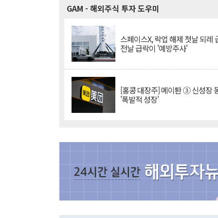
GAM
- 해외주식 투자 도우미
스페이스X, 락업 해제 첫날 되레 급
전날 급락이 '예방주사'
[홍콩 대장주] 메이퇀 ③ 신성장
'폭발적 성장'