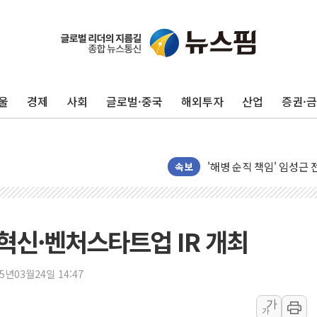
울
경제
사회
글로벌·중국
해외투자
산업
증권·
전남광주 화정역 인근 도로
청도 문수리 야산서 산불 
'해병 순직 책임' 임성근 
속보
헥토이노베이션, 상반기 매
우리은행, 고창해상풍력에 
NH농협은행, 모두투어 
 혁신·벤처스타트업 IR 개최
민병덕 "오늘 67개 점포
하나금융이 쏘아 올린 CI
25년03월24일 14:47
종합특검, '尹 관저 이전 
코스피·코스닥 오전 동반
가
가