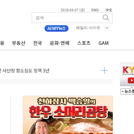
2026.08.07 (금)
ENG
中文
|
|
패밀리 사이트
금융
부동산
전국
문화·연예
스포츠
GAM
 4중 추돌…1명 심정지·5명 부상
진화 중...진화헬기 3대 투입
전 사단장 항소심도 징역 3년
출 첫 2000억원 돌파
4000억 금융 지원
제휴 여행적금 완판
 영업 재개...장바구니에 홈플러스 담아달라" 호소
FO, 금융지주 포용금융 조직개편 신호탄
감사 무마' 유병호 구속 기소
 하락…내린 종목이 두 배 넘어