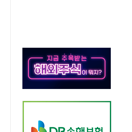
해도 놀랍지 않아"
태양광 착공…여의도 1.6배 규모