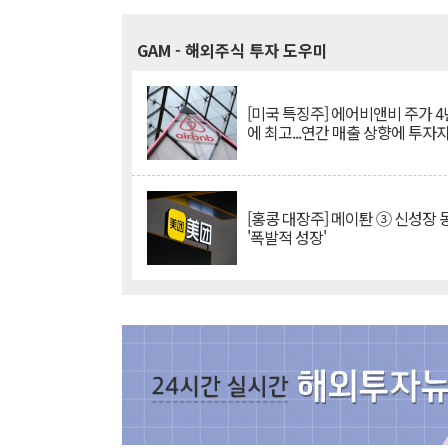
GAM
- 해외주식 투자 도우미
[미국 특징주] 에어비앤비 주가 4
에 최고...연간 매출 상향에 투자
[홍콩 대장주] 메이퇀 ③ 신성장
'폭발적 성장'