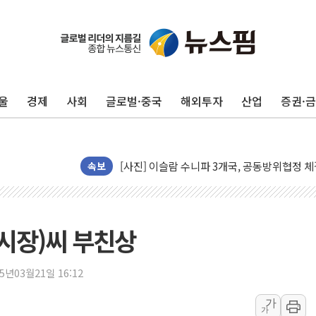
트럼프, 백신·자폐증 행정명령 검토…"이르면
美 항소법원, 백악관 무도회장 공사 중단 명
이란 핵심 원유 수출항 '하르그섬', 최근 1주일
美 고용 쇼크에 엔화 장중 급등…시장은 "또 
울
경제
사회
글로벌·중국
해외투자
산업
증권·
[AI MY 뉴스] 뉴욕 반도체주 프리뷰...美 고
뉴욕증시 프리뷰, 美 고용 쇼크에 금리 인상 
[종합] 美 7월 고용 2만3000명 감소 '쇼크'
[사진] 이슬람 수니파 3개국, 공동방위협정 
속보
뉴욕증시 개장 전 특징주...아틀라시안·클
보훈부, 미 DPAA와 MOU… "6·25 미군 실
트럼프 "금리 내려야"…파월 때와 달리 워시엔
부시장)씨 부친상
특정 정치인 측근 포항시 정책특보 내정설...포
李 "해남 태양광, 대한민국 다음 100년 밑거
25년03월21일 16:12
李 대통령, '6시간 마라톤 부동산 2차 회의'
가
가
트럼프, 中 겨냥 폴리실리콘 관세 15% 부과