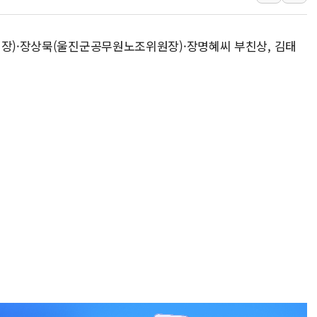
[사진] 빈살만과 에르도안의 만남
이란와이어 "이란 최고지도자 위독…곧 사망
시장)·장상묵(울진군공무원노조위원장)·장명혜씨 부친상, 김태
남동발전, 해남군에 국내 최대 규모 400MW 