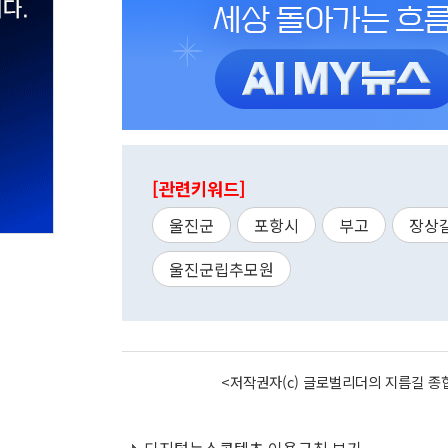
[관련키워드]
울진군
포항시
부고
장상
울진군립추모원
<저작권자(c) 글로벌리더의 지름길 종합