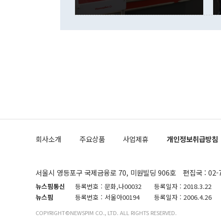
다. eoyn2@
를 거쳐 결정
련 부처 장관
하고 대통령의
한 문제"라고 지적했다. 이재명 대통령이
외교 국방 등
2026.08.05 ◆시대착오적 접근, 대북 인식 오류 더욱 문제인 것은 정 장관
의 이같은 주
실과 다른 인
격히 변화하고
못하고 있다는
되뇌는 것은 
법을 호도하고
이나 미국은 
금까지의 북핵
회사소개
주요상품
사업제휴
개인정보취급방침
공하는 방식으
과 중유 제공
의 모든 단계
협상에 관여했
서울시 영등포구 국제금융로 70, 미원빌딩 906호
편집국 : 02-
한·미가 제
다"면서 "정
뉴스핌통신
등록번호 : 문화,나00032
등록일자 : 2018.3.22
대화할 수 있
뉴스핌
등록번호 : 서울아00194
등록일자 : 2006.4.26
비롯된 것으로
COPYRIGHT©NEWSPIM CO., LTD. ALL RIGHTS RESERVED.
무너졌다"고 