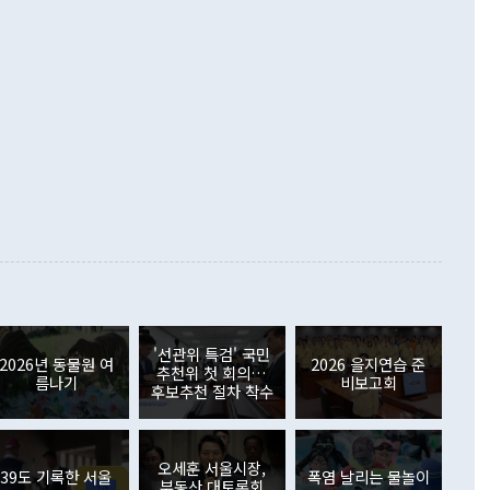
했다. 또 "현 시점에서 흘러간 선(先)비핵화만 되뇌는 것은
 처음으로 1000억달러를 넘어섰다. 상품수입은 644억8000만
 데 힘이 되지 않는다"고 주장했다. 정 장관은 또 "정전 체제
6% 늘었다. 통관 기준으로는 반도체 수출이 전년 동월 대비
로 바꾸는 논의에 착수하겠다"면서 "북·미 정상회담 견인과
증했고 컴퓨터·주변기기(SSD)는 282.7% 증가했다. IT 품목
화의 동력을 확보하기 위해 최선을 다할 것"이라고 말했다. 하
.4% 늘었으며 비IT 품목도 ▲석유제품(47.5%) ▲화공품
령은 정 장관의 구상에 대부분 제동을 걸었다. 이 대통령은 "평
▲철강제품(17.9%) ▲승용차(6.1%) 등을 중심으로 18.6% 증가
 정치적으로 악용되는 측면이 있다"며 "많이 조심하셔야 한
준 수입은 ▲원자재(30.5%) ▲자본재(35.3%) ▲소비재
다. 북한을 다른 이름으로 불러야 한다는 주장에는 "표현에 꼬
가 모두 늘었다. 서비스수지는 12억9000만달러 적자를 기록해 전
정쟁으로 휘몰아 들어가면 원래 하고자 했던 데에서 오히려 나
000만달러)보다 적자 폭이 확대됐다. 여행수지는 외국인 입국자
래될 수 있다"고 경고했다. 이 대통령은 남북 신뢰 구축을 위해
증료 인상 등에 따른 출국자 감소로 4억4000만달러 흑자를
합의를 선제적으로 복원해야 한다는 정 장관의 주장에 대해서도
지식재산권사용료수지는 전월 흑자에서 4억4000만달러 적자
대로 하는 게 과연 한반도의 평화와 안정에 플러스냐, 결론적
 본원소득수지는 배당소득을 중심으로 32억7000만달러 흑자
이 들 때도 있다"며 부정적으로 반응했다. 조현 외교부 장
월(21억7000만달러)보다 흑자 폭이 확대됐다. 배당소득수지
 사후 브리핑에서 정 장관이 언급한 '4자 회담'에 대해 "이상
이 늘어난 데다 전월 분기배당에 따른 기저효과로 배당지급이
 어떤 희망이라 하더라도 그건 아직 조율되지 않은 방법"이
6000만달러 흑자를 나타냈다. 금융계정 순자산은 6월 중 467
들께서 디스카운트해 주시면 좋겠다"고 선을 그었다. 정 장관
러 증가해 월간 기준 역대 최대 증가 폭을 기록했다. 종전 최대
아 블라디보스토크에서 열리는 '동방경제포럼(EEF)'을 언급하
월(369억9000만달러)을 넘어선 것이다. 직접투자에서는 내국
원에서 (참석을) 검토하고 있다"고 발언한 데 대해서도 조 장관
가 80억1000만달러, 외국인의 국내투자가 46억3000만달러
'선관위 특검' 국민
외교부의 몫"이라며 "아직 거기까지 진도가 나가지 않았다"고
2026년 동물원 여
2026 을지연습 준
. 증권투자에서는 외국인의 국내 주식 매도세가 이어졌다. 외
추천위 첫 회의…
름나기
비보고회
장관이 이날 소개한 대북 구상과 설명은 정부 내 조율을 거치지
주식 투자는 차익실현 매도 등의 영향으로 316억1000만달러
후보추천 절차 착수
서 문제가 있다. 특히 주적 표현 대체와 국호 사용, 9·19 군
(-310억5000만달러)에 이어 역대 최대 순매도 기록을 다시
 4자회담 추진 등은 통일부 장관이 결정할 사안이 아니어서 월
국인의 국내 채권투자는 세계국채지수(WGBI) 자금 유입에도
이 나오고 있다. 이 대통령은 정 장관의 업무보고를 듣고 난
도래 영향으로 증가 폭이 줄어든 52억9000만달러를 기록했
무보고에 발표했다고 승인난 건 아니다"라고 재차 확인했다. 정
오세훈 서울시장,
 해외 증권투자는 주식을 중심으로 35억6000만달러 증가했
39도 기록한 서울
폭염 날리는 물놀이
부동산 대토론회
통은 "정 장관의 발언 내용은 대부분 국가안전보장회의(NSC)