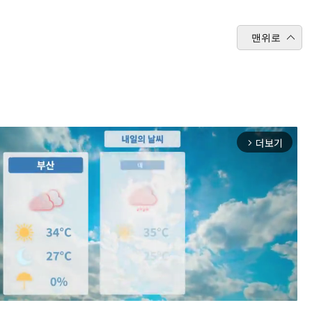
맨위로
더보기
arrow_forward_ios