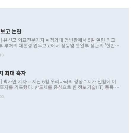
보고 논란
] 유신모 외교전문기자 = 청와대 영빈관에서 5일 열린 외교·
부 부처의 대통령 업무보고에서 정동영 통일부 장관의 '한반도
 구상'과 업무보고 발언이 논란을 빚고 있다. 이날 정 장관의
10
정부 내 조율을 거치지 않은 사안을 정책으로 추진하겠다고 공
는가 하면 사실 관계에 맞지 않은 설명도 있었다. 이재명 대통
로 신중을 기해 달라고 경고했고, 조현 외교부 장관은 '이상
지 최대 흑자
 근거한 비현실적 구상'이라는 비판을 내놨다. 그동안 정 장
책 관련 발언이 물의를 빚은 적은 여러 번 있지만 대통령과 유
] 박가연 기자 = 지난 6월 우리나라의 경상수지가 전월에 이
이 공개적으로 부정적 입장을 표명한 것은 이례적이다. 정 장
 흑자를 기록했다. 반도체를 중심으로 한 정보기술(IT) 품목 수
대북 접근법과 월권을 제어해야 한다는 목소리도 높아지고 있
간 상품수출이 처음으로 1000억달러를 넘어선 영향이다. [자
00
 따르
기자간담회를 하고 있다. [사진=통일부] 2026.07.23 ◆통일
 경상수지는 497억3000만달러 흑자로 집계됐다. 전월(386억
 넘어선 주장 정 장관은 이날 업무보고에서 '한반도 평화공존
)에 이어 두 달 연속 월간 기준 역대 최대 기록을 갈아치웠다.
 설명하면서 이재명 정부 2년차 핵심 과제로 상호 존중·평화
해 상반기 누적 경상수지 흑자는 1910억1000만달러를 기록
·핵 없는 한반도 등 3대 기본 방향을 제시했다. 정 장관은 "대
지 흑자를 견인한 것은 상품수지다. 6월 상품수지는 478억
언어는 멈춰야 한다"면서 주적 용어 대체를 주장했다. 지난 25
 흑자를 기록하며 전월에 이어 역대 최대를 다시 썼다. 국제수
D(완전하고 검증가능하며 되돌릴 수 없는 비핵화) 구도는 이미
수출은 1123억7000만달러로 전년 동월 대비 84.5% 증가하