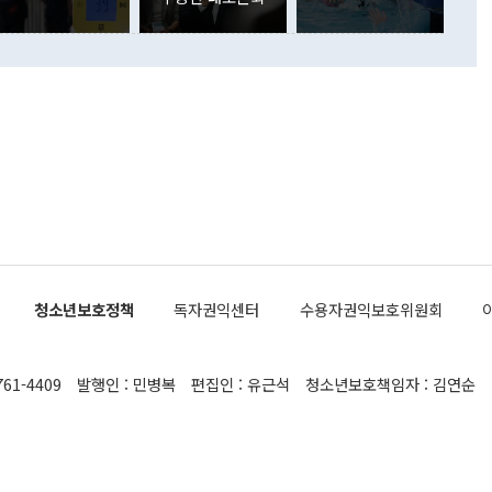
newspim.com
된 사안이 아닌 정 장관의 개인적 생각에 가깝다"며 "안보 관
이 정부의 공식 정책이 아닌 사안을 추진하겠다고 업무보고를
 면전에서 '국군통수권자가 나서야 한다'고 주장한 것은 심각
 5일 청와대 영빈관에서 열린 통일
 외교 안보 부처 업무보고에서 발언하고 있다. [사진=청와대]
장이 현 시점에서 이미 참고가 될 수 없는 과거의 경험 또는 사
식에 기반하고 있다는 것이다. 정 장관이 주장하는 구상은 급
 있는 북한의 전략과 한반도 및 국제 정세를 전혀 반영하지
 비판이 제기되고 있다. 정 장관이 "흘러간 선(先)비핵화만
현실을 바꾸지 못한다"고 언급한 것은 지금까지의 대북 접근
 있다. 북핵 위기 발발 이후 지금까지 모든 핵 협상에서 한국
북한에 선비핵화를 공식적으로 요구한 적이 없기 때문이다. 지
 협상은 북한의 비핵화 조치에 한·미가 상응하는 대가를 제
로 이뤄졌다. 1994년 북·미 제네바 기본합의는 핵시설 동결
청소년보호정책
독자권익센터
수용자권익보호위원회
의 교환이었다. 2005년 9.19 공동성명도 북한의 비핵화 조치
에 상응조치를 제공하는 '행동 대 행동' 원칙이 적용됐다. 대북
던 한 전직 관료는 "모든 북핵 협상은 북한의 비핵화 조치와
761-4409
발행인 : 민병복
편집인 : 유근석
청소년보호책임자 : 김연순
공하는 상응조치를 어떻게 정교하게 배열하느냐가 관건이었
 장관의 발언은 지금까지 한·미가 북한에 먼저 핵을 포기해야
다는 정책을 고수해 현 상황에 이르게 됐다는 잘못된 인식에서
 보인다"고 말했다. 정 장관이 "지난 25년간의 CVID 구도가
말한 것도 비핵화의 개념에 대한 이해 부족이라는 비판이 제