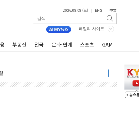
 다음 주"
2026.08.08 (토)
ENG
中文
|
|
령…트럼프 제동
 이상 '올스톱'… 美 해상봉쇄 영향
패밀리 사이트
개입했나" 촉각
금융
부동산
전국
문화·연예
스포츠
GAM
용 쇼크에 반도체주 '활짝'
우려 후퇴…나스닥 선물 1%대 상승
…9월 금리 인상 기대 후퇴
체결
라우드플레어·태양광주↑ VS 트레이드데스크·웬디스↓
종자 7359명 끝까지 찾겠다"
 톤 낮춰
항시 '시끌'
름…수도권 집중 완화 전환점"
 주재… "전폭적 공급 확대·속도전 총력"
…美 태양광주 급등