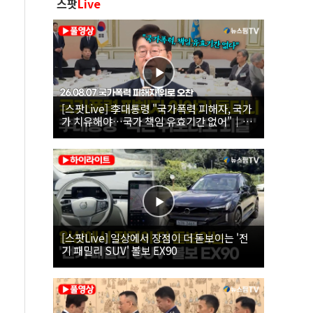
스팟
Live
[스팟Live] 李대통령 "국가폭력 피해자, 국가
가 치유해야…국가 책임 유효기간 없어"｜
26.08.07 국가폭력 피해자 위로 오찬
[스팟Live] 일상에서 장점이 더 돋보이는 '전
기 패밀리 SUV' 볼보 EX90