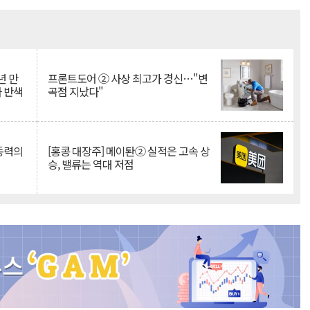
Mute
년 만
프론트도어 ② 사상 최고가 경신…"변
자 반색
곡점 지났다"
 동력의
[홍콩 대장주] 메이퇀② 실적은 고속 상
승, 밸류는 역대 저점