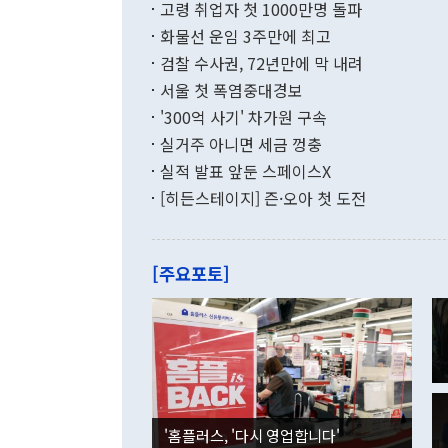
고령 취업자 첫 1000만명 돌파
무너졌다고도 
며 월간 기준
현실을 바꾸는
달러로 38.
화물선 운임 3주만에 최고
를 평화 체제
196.9% 급
검찰 수사권, 72년만에 막 내려
함께 4자 대
수출은 160
지만 이 대통
서울 첫 폭염중대경보
(18.6%) 
화공존 정책이
했다. 통관 기
'300억 사기' 차가원 구속
다"고 지적했
(16.4%)
투리가 잡혀 
실거주 아니면 세금 껑충
월(-10억9
쁜 상황이 초
증가와 유류할
실적 발표 앞둔 스페이스X
9·19 군사
기록했지만 
[히든스테이지] 즌·오아 첫 도전
"우리의 선의
로 전환됐다.
으로 약간의 의문
를 기록해 전
관은 업무보고
는 배당수입
주의에 근거한
줄면서 25억
[주요포토]
라며 "여러분
억1000만달
이 9월 러시
였던 올해 3
며 "정부 차
인의 해외투자
은 "그것은 
각각 증가했다
잘랐다. 정 
국인의 국내 
않았다는 점에
감소하며 전월
사합의 복원,
경신했다. 외
권이라는 지적
분기 말 만기
뒤 "여기 업
다. 내국인의
'홈플러스, '다시 영업합니다'
부의 한 소식