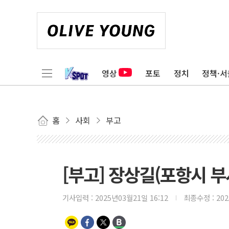
영상
포토
정치
정책·서
홈
사회
부고
[부고] 장상길(포항시 
기사입력 :
2025년03월21일 16:12
최종수정 :
20