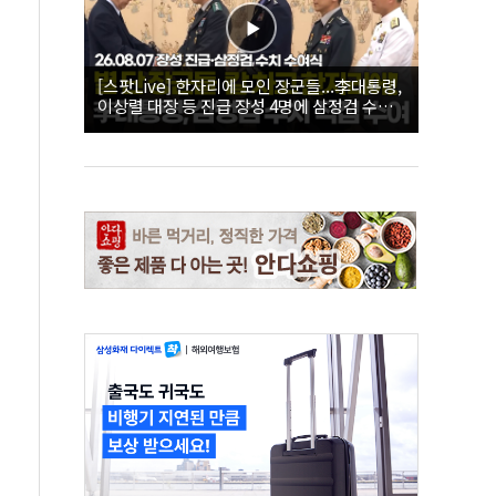
[스팟Live] 한자리에 모인 장군들...李대통령,
이상렬 대장 등 진급 장성 4명에 삼정검 수치
직접 수여｜26.08.07 장성 진급·삼정검 수치
수여식