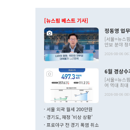
[뉴스핌 베스트 기사]
정동영 업무
[서울=뉴스핌
안보 분야 정
평화공존 발전
2026-08-06 06:
발언 중에는 
언한 것이 있
령은 공개적으
6월 경상수
주의적 희망에
관의 대북 정
[서울=뉴스핌
관 부처 장관
어 역대 최대
관의 무리한 
출 호조로 월
다. [정동영 통일부 장관이 지난달 23일 오후 서울 종로구 정부서울청사에
2026-08-06 08:
료=한국은행] 한국은행이 6일 발표한 '2026년 6월 국제수지(잠정)'에
서 취임 1주년 
면 지난 6월
부 장관 권한
1000만달러
서울 외곽 월세 200만원
발전 구상'을
이에 따라 올
적 갈등 해결
경기도, 재정 '비상 상황'
했다. 경상수
결과 혐오의 
9000만달러
프로야구 전 경기 폭염 취소
년간의 CVI
지 기준 상품