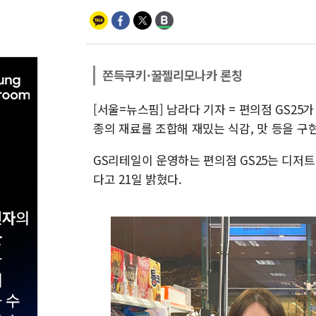
쫀득쿠키·꿀젤리모나카 론칭
[서울=뉴스핌] 남라다 기자 = 편의점 GS25
종의 재료를 조합해 재밌는 식감, 맛 등을 구
GS리테일이 운영하는 편의점 GS25는 디저트
다고 21일 밝혔다.