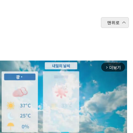
맨위로
더보기
arrow_forward_ios