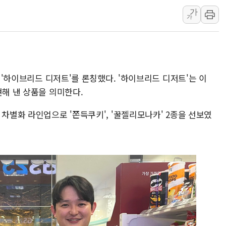
가
트럼프 "금리 내려야"…파월 때와 달리 워시엔
가
특정 정치인 측근 포항시 정책특보 내정설...포
李 "해남 태양광, 대한민국 다음 100년 밑거
李 대통령, '6시간 마라톤 부동산 2차 회의'
트럼프, 中 겨냥 폴리실리콘 관세 15% 부과
가 '하이브리드 디저트'를 론칭했다. '하이브리드 디저트'는 이
[사진] 빈살만과 에르도안의 만남
현해 낸 상품을 의미한다.
이란와이어 "이란 최고지도자 위독…곧 사망
 차별화 라인업으로 '쫀득쿠키', '꿀젤리모나카' 2종을 선보였
남동발전, 해남군에 국내 최대 규모 400MW 
[인도증시] 중동 불안 속 유가 상승에 소폭 하락