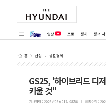
영상
포토
정치
정책·서
홈
산업
생활경제
GS25, '하이브리드 디
키울 것"
기사입력 :
2025년03월21일 08:56
최종수정 :
20