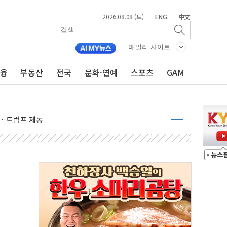
2026.08.08 (토)
ENG
中文
|
|
패밀리 사이트
금융
부동산
전국
문화·연예
스포츠
GAM
체결… 이스라엘·이란 위협에 맞설 자체 억지력 강화
 다음 주"
령…트럼프 제동
주일 이상 '올스톱'… 美 해상봉쇄 영향
개입했나" 촉각
용 쇼크에 반도체주 '활짝'
우려 후퇴…나스닥 선물 1%대 상승
…9월 금리 인상 기대 후퇴
체결
라우드플레어·태양광주↑ VS 트레이드데스크·웬디스↓
종자 7359명 끝까지 찾겠다"