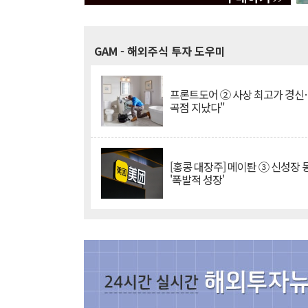
GAM
- 해외주식 투자 도우미
프론트도어 ② 사상 최고가 경신
곡점 지났다"
[홍콩 대장주] 메이퇀 ③ 신성장
'폭발적 성장'