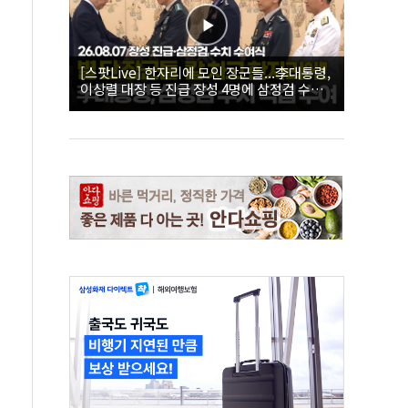
[스팟Live] 한자리에 모인 장군들...李대통령,
이상렬 대장 등 진급 장성 4명에 삼정검 수치
직접 수여｜26.08.07 장성 진급·삼정검 수치
수여식