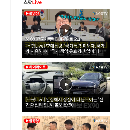
스팟
Live
[스팟Live] 李대통령 "국가폭력 피해자, 국가
가 치유해야…국가 책임 유효기간 없어"｜
26.08.07 국가폭력 피해자 위로 오찬
[스팟Live] 일상에서 장점이 더 돋보이는 '전
기 패밀리 SUV' 볼보 EX90