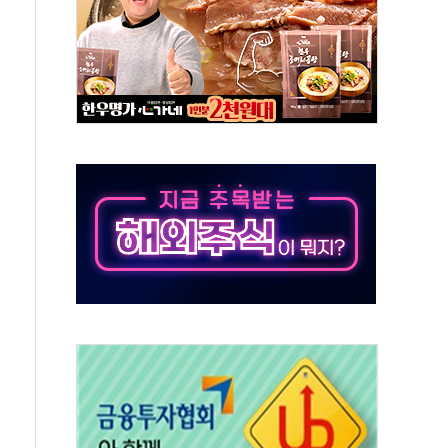
 톤 낮춰
항시 '시끌'
름…수도권 집중 완화 전환점"
 주재… "전폭적 공급 확대·속도전 총력"
…美 태양광주 급등
해도 놀랍지 않아"
태양광 착공…여의도 1.6배 규모
...금융주 낙폭 커