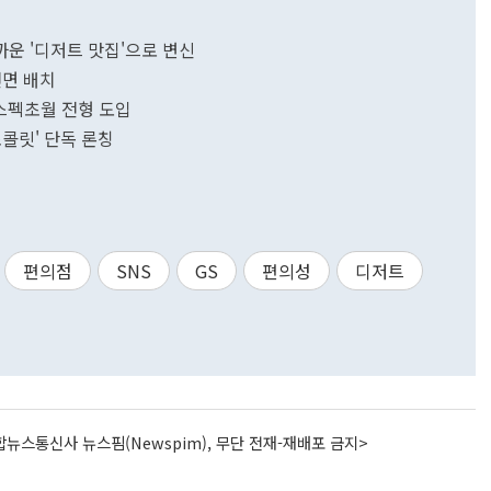
 가까운 '디저트 맛집'으로 변신
 전면 배치
…스펙초월 전형 도입
초콜릿' 단독 론칭
편의점
SNS
GS
편의성
디저트
뉴스통신사 뉴스핌(Newspim), 무단 전재-재배포 금지>