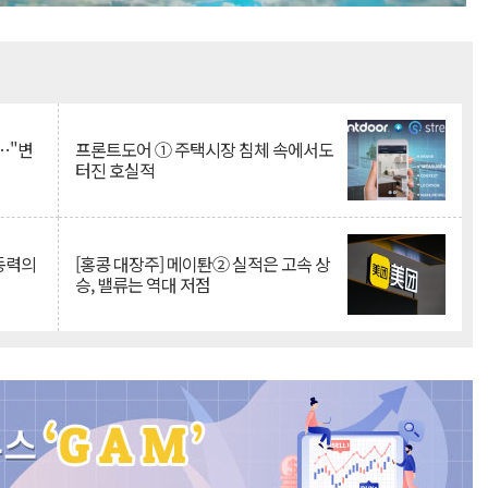
Mute
…"변
프론트도어 ① 주택시장 침체 속에서도
터진 호실적
 동력의
[홍콩 대장주] 메이퇀② 실적은 고속 상
승, 밸류는 역대 저점