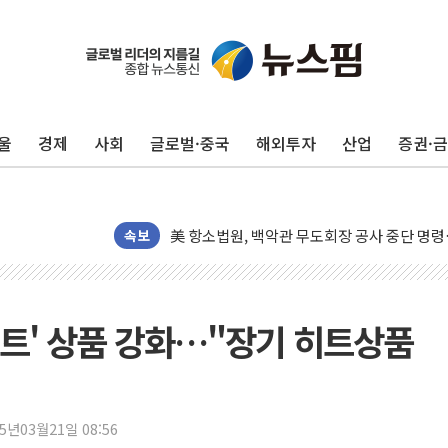
울
경제
사회
글로벌·중국
해외투자
산업
증권·
[종합] 이슬람 수니파 3국, '공동방위협정' 
트럼프, 백신·자폐증 행정명령 검토…"이르면
美 항소법원, 백악관 무도회장 공사 중단 명
이란의 핵심 원유 수출항 '하르그섬', 최근 1
속보
美 고용 쇼크에 엔화 장중 급등…시장은 "또 
[AI MY 뉴스] 뉴욕 반도체주 프리뷰...美 고
뉴욕증시 프리뷰, 美 고용 쇼크에 금리 인상 
저트' 상품 강화…"장기 히트상품
[종합] 美 7월 고용 2만3000명 감소 '쇼크'
[사진] 이슬람 수니파 3개국, 공동방위협정 
뉴욕증시 개장 전 특징주...아틀라시안·클
25년03월21일 08:56
보훈부, 미 DPAA와 MOU… "6·25 미군 실