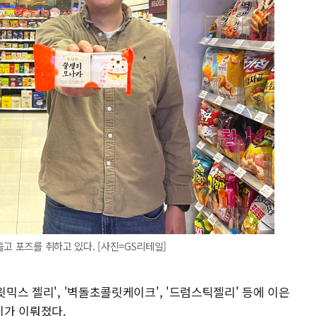
고 포즈를 취하고 있다. [사진=GS리테일]
윗믹스 젤리', '벽돌초콜릿케이크', '드럼스틱젤리' 등에 이은
시가 이뤄졌다.