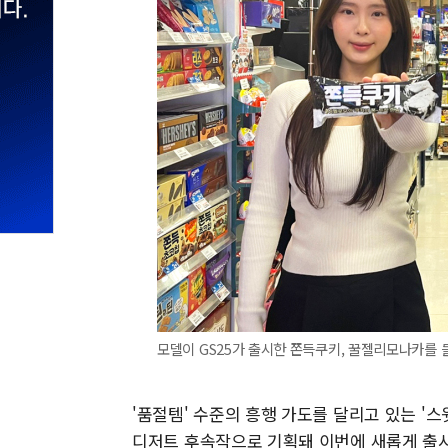
모델이 GS25가 출시한 쫀득쿠키, 꿀젤리모나카를 들
'품절템' 수준의 흥행 가도를 달리고 있는 '스
디저트 후속작으로 기획돼 이번에 새롭게 출