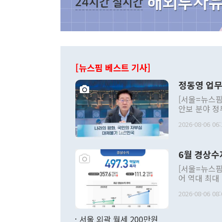
[뉴스핌 베스트 기사]
정동영 업무
[서울=뉴스핌
안보 분야 정
평화공존 발전
2026-08-06 06:
발언 중에는 
언한 것이 있
령은 공개적으
6월 경상수
주의적 희망에
관의 대북 정
[서울=뉴스핌
관 부처 장관
어 역대 최대
관의 무리한 
출 호조로 월
다. [정동영 통일부 장관이 지난달 23일 오후 서울 종로구 정부서울청사에
2026-08-06 08:
료=한국은행] 한국은행이 6일 발표한 '2026년 6월 국제수지(잠정)'에
서 취임 1주년 
면 지난 6월
부 장관 권한
1000만달러
서울 외곽 월세 200만원
발전 구상'을