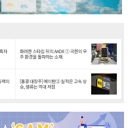
Mute
 흑자
화려한 스타십 뒤의 AADX ① 극한의 우
주 환경을 돌파하는 소재
 동력의
[홍콩 대장주] 메이퇀② 실적은 고속 상
승, 밸류는 역대 저점