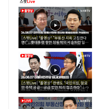
스팟
Live
[스팟Live] *풀영상* "부동산 지옥 고집한다
면!"...李대통령 향한 장동혁의 서슬퍼런 일갈
| 26.08.07 국민의힘 부동산정책 정상화 특별
위원회 전체회의
[스팟Live] *풀영상* 한병도 “국민의힘, 말로
만 주택 공급…공급 법안 처리 협조하라”｜
26.08.07 더불어민주당 원내대책회의