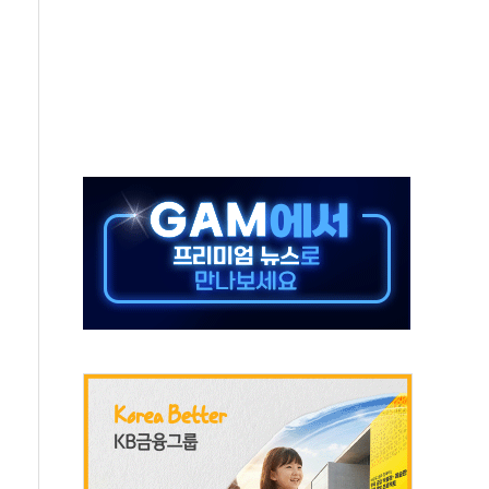
비 본격화…'AI 데이터 기반 메디테크 혁신허브' 구상
로 출입 통제
추돌…1명 심정지·5명 부상
..진화헬기 3대 투입
 항소심도 징역 3년
000억원 돌파
 금융 지원
적금 완판
개...장바구니에 홈플러스 담아달라" 호소