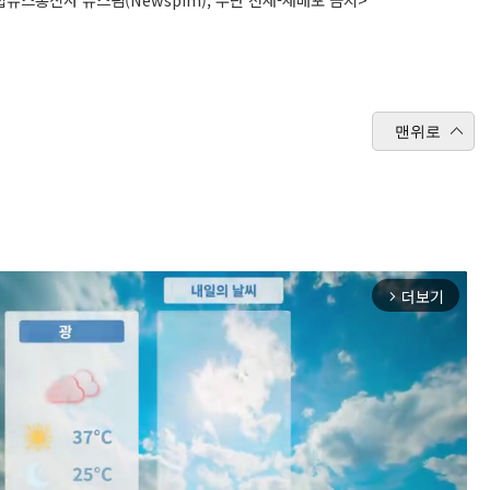
맨위로
더보기
arrow_forward_ios