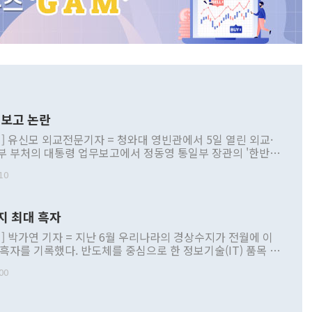
보고 논란
] 유신모 외교전문기자 = 청와대 영빈관에서 5일 열린 외교·
부 부처의 대통령 업무보고에서 정동영 통일부 장관의 '한반도
 구상'과 업무보고 발언이 논란을 빚고 있다. 이날 정 장관의
10
정부 내 조율을 거치지 않은 사안을 정책으로 추진하겠다고 공
는가 하면 사실 관계에 맞지 않은 설명도 있었다. 이재명 대통
로 신중을 기해 달라고 경고했고, 조현 외교부 장관은 '이상
지 최대 흑자
 근거한 비현실적 구상'이라는 비판을 내놨다. 그동안 정 장
책 관련 발언이 물의를 빚은 적은 여러 번 있지만 대통령과 유
] 박가연 기자 = 지난 6월 우리나라의 경상수지가 전월에 이
이 공개적으로 부정적 입장을 표명한 것은 이례적이다. 정 장
 흑자를 기록했다. 반도체를 중심으로 한 정보기술(IT) 품목 수
대북 접근법과 월권을 제어해야 한다는 목소리도 높아지고 있
간 상품수출이 처음으로 1000억달러를 넘어선 영향이다. [자
00
 따르
기자간담회를 하고 있다. [사진=통일부] 2026.07.23 ◆통일
 경상수지는 497억3000만달러 흑자로 집계됐다. 전월(386억
 넘어선 주장 정 장관은 이날 업무보고에서 '한반도 평화공존
)에 이어 두 달 연속 월간 기준 역대 최대 기록을 갈아치웠다.
 설명하면서 이재명 정부 2년차 핵심 과제로 상호 존중·평화