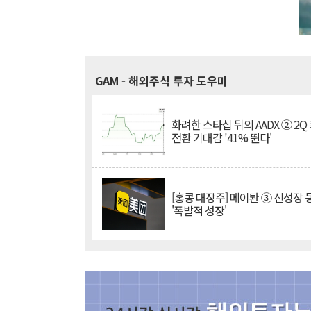
GAM
- 해외주식 투자 도우미
화려한 스타십 뒤의 AADX ② 2Q
전환 기대감 '41% 뛴다'
[홍콩 대장주] 메이퇀 ③ 신성장
'폭발적 성장'