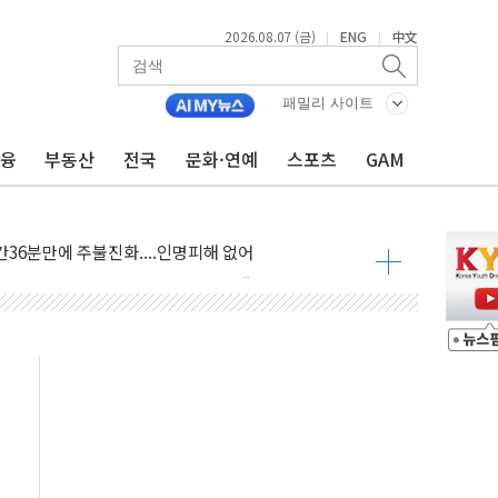
2026.08.07 (금)
ENG
中文
|
|
패밀리 사이트
금융
부동산
전국
문화·연예
스포츠
GAM
06건 공매
X90…'올 터치'는 호불호
시간36분만에 주불진화....인명피해 없어
…자료는 전·현직 직원으로부터 확보"
가자 3만 명 돌파
선 운항허가 취득...중국 노선 다변화
 창작자 지원 규모 2배 확대
...휴대폰 결제 최대 6000원 할인
고 제휴 전자책 요금제 출시
 호출 서비스
..지역축제 '불금전파, 송정'과 상생