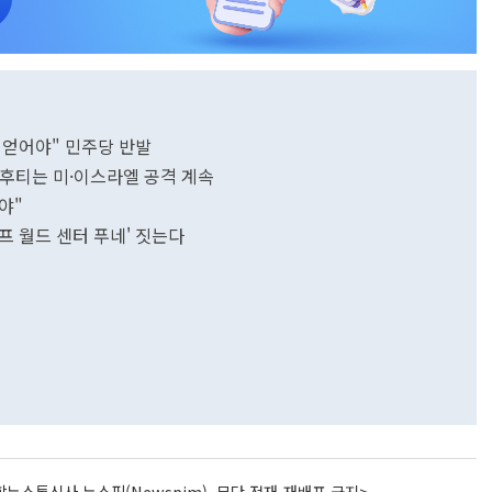
인 얻어야" 민주당 반발
… 후티는 미·이스라엘 공격 계속
야"
럼프 월드 센터 푸네' 짓는다
뉴스통신사 뉴스핌(Newspim), 무단 전재-재배포 금지>