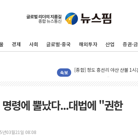
울
경제
사회
글로벌·중국
해외투자
산업
증권·
캠코, 5918억원 규모 압류재산 15
[시승기] 공간·승차감 잡은 볼보 E
[종합] 청도 흥선리 야산 산불 1
한미 법카 제보자 "신동국과 무관
속보
라인게임즈, '콰이어트' 테스트 참
에어로케이항공, 청주-중국 청두 노
네이버, AI 브리핑 도입 후 블로그
 명령에 뿔났다...대법에 "권한
SKT, '8월 월간 럭키 페스타' 실시
LG헬로비전 '헬로모바일', 교보문
KTis, 02-114로 카카오 T 택시
25년03월21일 08:08
해군1함대 '창설 80주년' 기념식.