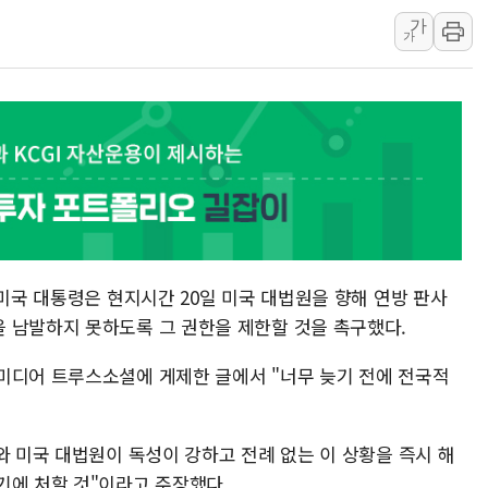
가
원주시, 첨단의료복합단지 지정 준
가
삼척시, 무건리 이끼폭포 생태탐방
전남광주 화정역 인근 도로 4중 
청도 문수리 야산서 산불 진화 중.
'해병 순직 책임' 임성근 전 사단장
헥토이노베이션, 상반기 매출 첫 2
우리은행, 고창해상풍력에 4000억
NH농협은행, 모두투어 제휴 여행
민병덕 "오늘 67개 점포 영업 재
 미국 대통령은 현지시간 20일 미국 대법원을 향해 연방 판사
 남발하지 못하도록 그 권한을 제한할 것을 촉구했다.
미디어 트루스소셜에 게제한 글에서 "너무 늦기 전에 전국적
와 미국 대법원이 독성이 강하고 전례 없는 이 상황을 즉시 해
기에 처할 것"이라고 주장했다.