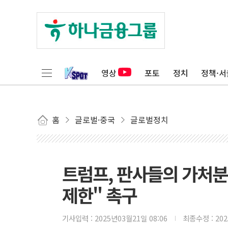
영상
포토
정치
정책·서
홈
글로벌·중국
글로벌정치
트럼프, 판사들의 가처분
제한" 촉구
기사입력 :
2025년03월21일 08:06
최종수정 :
20