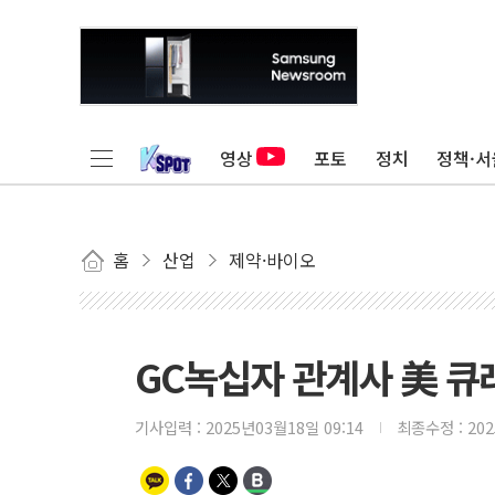
영상
포토
정치
정책·서
홈
산업
제약·바이오
GC녹십자 관계사 美 큐레
기사입력 :
2025년03월18일 09:14
최종수정 :
20