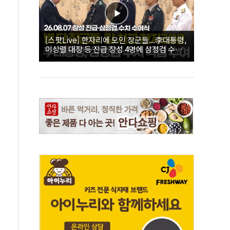
[스팟Live] 한자리에 모인 장군들...李대통령,
이상렬 대장 등 진급 장성 4명에 삼정검 수치
직접 수여｜26.08.07 장성 진급·삼정검 수치
수여식