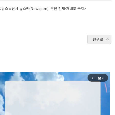
뉴스통신사 뉴스핌(Newspim), 무단 전재-재배포 금지>
맨위로
더보기
arrow_forward_ios