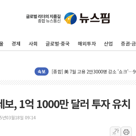
美 항소법원, 백악관 무도회장 공사 중단 명
이란의 핵심 원유 수출항 '하르그섬', 최근 1
美 고용 쇼크에 엔화 장중 급등…시장은 "또 
울
경제
사회
글로벌·중국
해외투자
산업
증권·
[AI MY 뉴스] 뉴욕 반도체주 프리뷰...美 고
뉴욕증시 프리뷰, 美 고용 쇼크에 금리 인상 
[종합] 美 7월 고용 2만3000명 감소 '쇼크'
[사진] 이슬람 수니파 3개국, 공동방위협정 
속보
뉴욕증시 개장 전 특징주...아틀라시안·클
보훈부, 미 DPAA와 MOU… "6·25 미군 실
트럼프 "금리 내려야"…파월 때와 달리 워시엔
보, 1억 1000만 달러 투자 유치
특정 정치인 측근 포항시 정책특보 내정설...포
李 "해남 태양광, 대한민국 다음 100년 밑거
25년03월18일 09:14
李 대통령, '6시간 마라톤 부동산 2차 회의'
가
가
트럼프, 中 겨냥 폴리실리콘 관세 15% 부과