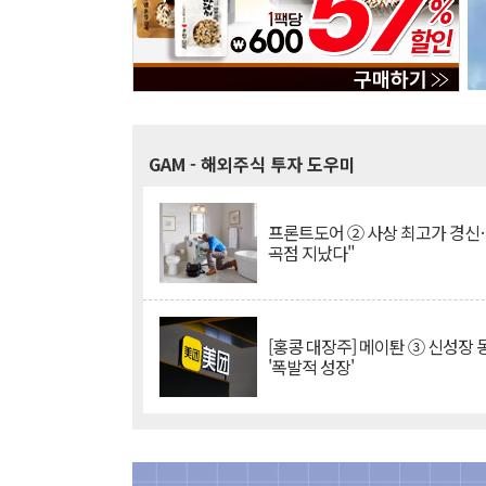
GAM
- 해외주식 투자 도우미
프론트도어 ② 사상 최고가 경신
곡점 지났다"
[홍콩 대장주] 메이퇀 ③ 신성장
'폭발적 성장'