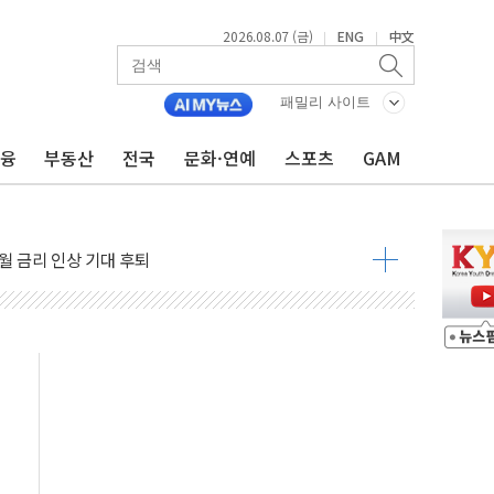
2026.08.07 (금)
ENG
中文
|
|
령…트럼프 제동
주일 이상 '올스톱'… 美 해상봉쇄 영향
패밀리 사이트
개입했나" 촉각
금융
부동산
전국
문화·연예
스포츠
GAM
용 쇼크에 반도체주 '활짝'
우려 후퇴…나스닥 선물 1%대 상승
…9월 금리 인상 기대 후퇴
체결
라우드플레어·태양광주↑ VS 트레이드데스크·웬디스↓
종자 7359명 끝까지 찾겠다"
 톤 낮춰
항시 '시끌'
름…수도권 집중 완화 전환점"
 주재… "전폭적 공급 확대·속도전 총력"
…美 태양광주 급등