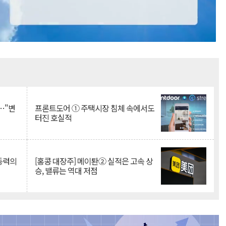
Mute
…"변
프론트도어 ① 주택시장 침체 속에서도
터진 호실적
 동력의
[홍콩 대장주] 메이퇀② 실적은 고속 상
승, 밸류는 역대 저점