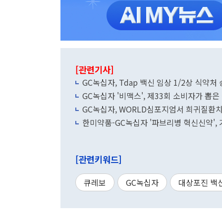
[관련기사]
GC녹십자, Tdap 백신 임상 1/2상 식약처
GC녹십자 '비맥스', 제33회 소비자가 뽑은
GC녹십자, WORLD심포지엄서 희귀질환치
한미약품-GC녹십자 '파브리병 혁신신약', 
[관련키워드]
큐레보
GC녹십자
대상포진 백