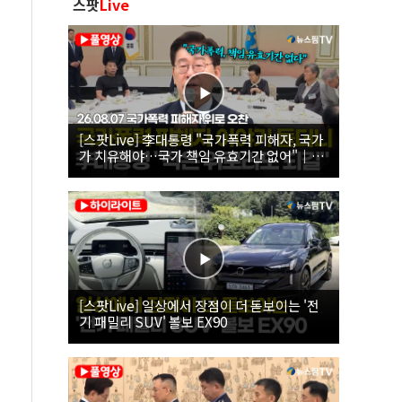
스팟
Live
[스팟Live] 李대통령 "국가폭력 피해자, 국가
가 치유해야…국가 책임 유효기간 없어"｜
26.08.07 국가폭력 피해자 위로 오찬
[스팟Live] 일상에서 장점이 더 돋보이는 '전
기 패밀리 SUV' 볼보 EX90