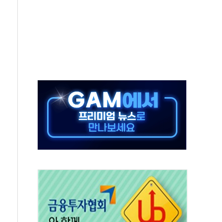
해도 놀랍지 않아"
태양광 착공…여의도 1.6배 규모
...금융주 낙폭 커
부정책 아냐" 해명
~9일 최대 100mm 호우