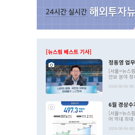
[뉴스핌 베스트 기사]
정동영 업무
[서울=뉴스핌
안보 분야 정
평화공존 발전
2026-08-06 06:
발언 중에는 
언한 것이 있
령은 공개적으
6월 경상수
주의적 희망에
관의 대북 정
[서울=뉴스핌
관 부처 장관
어 역대 최대
관의 무리한 
출 호조로 월
다. [정동영 통일부 장관이 지난달 23일 오후 서울 종로구 정부서울청사에
2026-08-06 08:
료=한국은행] 한국은행이 6일 발표한 '2026년 6월 국제수지(잠정)'에
서 취임 1주년 