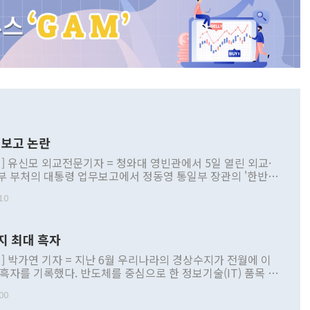
보고 논란
] 유신모 외교전문기자 = 청와대 영빈관에서 5일 열린 외교·
부 부처의 대통령 업무보고에서 정동영 통일부 장관의 '한반도
 구상'과 업무보고 발언이 논란을 빚고 있다. 이날 정 장관의
10
정부 내 조율을 거치지 않은 사안을 정책으로 추진하겠다고 공
는가 하면 사실 관계에 맞지 않은 설명도 있었다. 이재명 대통
로 신중을 기해 달라고 경고했고, 조현 외교부 장관은 '이상
지 최대 흑자
 근거한 비현실적 구상'이라는 비판을 내놨다. 그동안 정 장
책 관련 발언이 물의를 빚은 적은 여러 번 있지만 대통령과 유
] 박가연 기자 = 지난 6월 우리나라의 경상수지가 전월에 이
이 공개적으로 부정적 입장을 표명한 것은 이례적이다. 정 장
 흑자를 기록했다. 반도체를 중심으로 한 정보기술(IT) 품목 수
대북 접근법과 월권을 제어해야 한다는 목소리도 높아지고 있
간 상품수출이 처음으로 1000억달러를 넘어선 영향이다. [자
00
 따르
기자간담회를 하고 있다. [사진=통일부] 2026.07.23 ◆통일