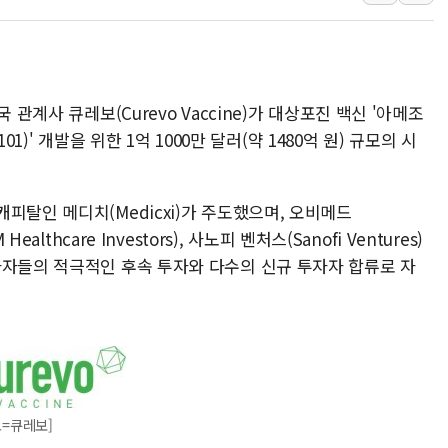
[사진] 빈살만과 에르도안의 만남
이란와이어 "이란 최고지도자 위독…곧 사망
남동발전, 해남군에 국내 최대 규모 400MW 
 관계사 큐레보(Curevo Vaccine)가 대상포진 백신 '아메조
[인도증시] 중동 불안 속 유가 상승에 소폭 하락
101)' 개발을 위한 1억 1000만 달러(약 1480억 원) 규모의 시
황희 '폐버스 청년주택' SNS 글 역풍에 "정
폭염 누그러지고 가뭄 숙지나...경북동해안권 8
피탈인 메디치(Medicxi)가 주도했으며, 오비메드
althcare Investors), 사노피 벤처스(Sanofi Ventures)
자자들의 적극적인 후속 투자와 다수의 신규 투자자 합류로 자
고=큐레보]