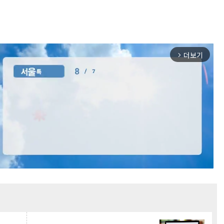
더보기
arrow_forward_ios
Mute