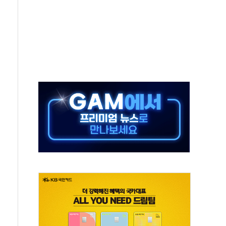
 기후부 장관 "예측범위 벗어나도 즉시대응"
설연, AI 위험기상 기술 개발
도 개선 수혜 기대"
 50대 일용직 추락 사망
·재건축 촉진하는 것이 부동산 정상화"
감사 무마' 유병호 감사위원 구속 기소
팩토리 매출 본격화