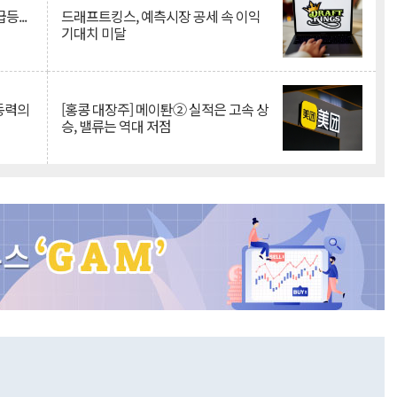
등...
드래프트킹스, 예측시장 공세 속 이익
기대치 미달
 동력의
[홍콩 대장주] 메이퇀② 실적은 고속 상
승, 밸류는 역대 저점