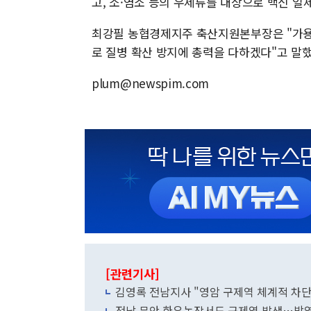
고, 소·염소 등의 우제류를 대상으로 백신 
최강필 농협경제지주 축산지원본부장은 "가용
로 질병 확산 방지에 총력을 다하겠다"고 말
plum@newspim.com
[관련기사]
김영록 전남지사 "영암 구제역 체계적 차단
전남 무안 한우농장서도 구제역 발생…방역