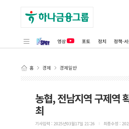
영상
포토
정치
정책·서
홈
경제
경제일반
농협, 전남지역 구제역 
최
기사입력 :
2025년03월17일 21:26
최종수정 :
20