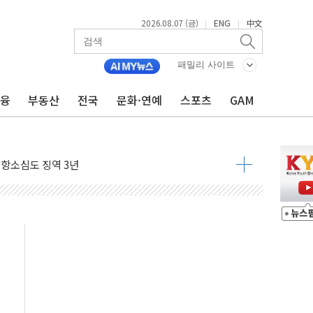
2026.08.07 (금)
ENG
中文
|
|
..지역축제 '불금전파, 송정'과 상생
패밀리 사이트
비 본격화…'AI 데이터 기반 메디테크 혁신허브' 구상
로 출입 통제
금융
부동산
전국
문화·연예
스포츠
GAM
추돌…1명 심정지·5명 부상
..진화헬기 3대 투입
 항소심도 징역 3년
000억원 돌파
 금융 지원
적금 완판
개...장바구니에 홈플러스 담아달라" 호소
금융지주 포용금융 조직개편 신호탄
' 유병호 구속 기소
린 종목이 두 배 넘어