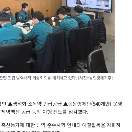
관련 긴급 방역대책 화상회의를 개최하고 있다. [사진=농협경제지주]
인 ▲생석회·소독약 긴급공급 ▲공동방제단(540개반) 운영
제역백신 공급 등의 이행 진도를 점검했다.
등 축산농가에 대한 방역 준수사항 안내와 예찰활동을 강화하