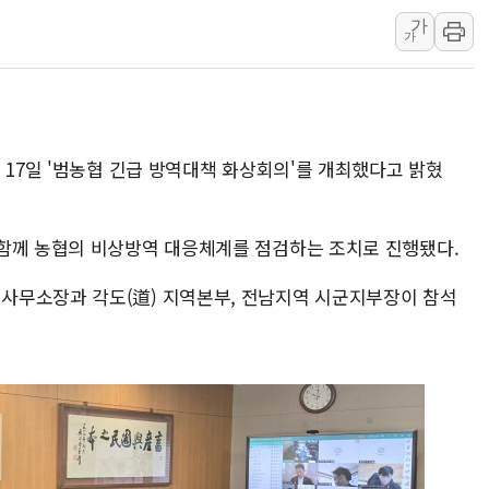
'입추'인데 연일 찜통더위…김성환
가
가
"최대 2시간 앞서 침수 예측"…건
유니슨 "국내생산세액공제·인증제
창호 교체하다 난간 무너져…대전서
장동혁 "규제와 대출 풀고 재개발
 17일 '범농협 긴급 방역대책 화상회의'를 개최했다고 밝혔
[속보] 종합특검, '尹 관저 이전 
AI에 승부 건 네이버…내년 AI 
함께 농협의 비상방역 대응체계를 점검하는 조치로 진행됐다.
사무소장과 각도(道) 지역본부, 전남지역 시군지부장이 참석