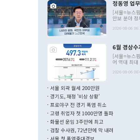
정동영 업무
[서울=뉴스핌
안보 분야 정
평화공존 발전
2026-08-06 06:
발언 중에는 
언한 것이 있
령은 공개적으
6월 경상수
주의적 희망에
관의 대북 정
[서울=뉴스핌
관 부처 장관
어 역대 최대
관의 무리한 
출 호조로 월
다. [정동영 통일부 장관이 지난달 23일 오후 서울 종로구 정부서울청사에
2026-08-06 08:
료=한국은행] 한국은행이 6일 발표한 '2026년 6월 국제수지(잠정)'에
서 취임 1주년 
면 지난 6월
부 장관 권한
1000만달러
서울 외곽 월세 200만원
발전 구상'을
이에 따라 올
적 갈등 해결
경기도, 재정 '비상 상황'
했다. 경상수
결과 혐오의 
9000만달러
프로야구 전 경기 폭염 취소
년간의 CVI
지 기준 상품
고령 취업자 첫 1000만명 돌파
무너졌다고도 
며 월간 기준
현실을 바꾸는
달러로 38.
화물선 운임 3주만에 최고
를 평화 체제
196.9% 급
검찰 수사권, 72년만에 막 내려
함께 4자 대
수출은 160
지만 이 대통
서울 첫 폭염중대경보
(18.6%) 