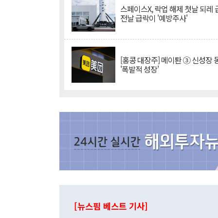
스페이스X, 락업 해제 첫날 되레 급
전날 급락이 '예방주사'
[홍콩 대장주] 메이퇀 ③ 신성장
'폭발적 성장'
[뉴스핌 베스트 기사]