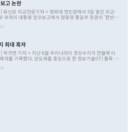
보고 논란
] 유신모 외교전문기자 = 청와대 영빈관에서 5일 열린 외교·
부 부처의 대통령 업무보고에서 정동영 통일부 장관의 '한반도
 구상'과 업무보고 발언이 논란을 빚고 있다. 이날 정 장관의
10
정부 내 조율을 거치지 않은 사안을 정책으로 추진하겠다고 공
는가 하면 사실 관계에 맞지 않은 설명도 있었다. 이재명 대통
로 신중을 기해 달라고 경고했고, 조현 외교부 장관은 '이상
지 최대 흑자
 근거한 비현실적 구상'이라는 비판을 내놨다. 그동안 정 장
책 관련 발언이 물의를 빚은 적은 여러 번 있지만 대통령과 유
] 박가연 기자 = 지난 6월 우리나라의 경상수지가 전월에 이
이 공개적으로 부정적 입장을 표명한 것은 이례적이다. 정 장
 흑자를 기록했다. 반도체를 중심으로 한 정보기술(IT) 품목 수
대북 접근법과 월권을 제어해야 한다는 목소리도 높아지고 있
간 상품수출이 처음으로 1000억달러를 넘어선 영향이다. [자
00
 따르
기자간담회를 하고 있다. [사진=통일부] 2026.07.23 ◆통일
 경상수지는 497억3000만달러 흑자로 집계됐다. 전월(386억
 넘어선 주장 정 장관은 이날 업무보고에서 '한반도 평화공존
)에 이어 두 달 연속 월간 기준 역대 최대 기록을 갈아치웠다.
 설명하면서 이재명 정부 2년차 핵심 과제로 상호 존중·평화
해 상반기 누적 경상수지 흑자는 1910억1000만달러를 기록
·핵 없는 한반도 등 3대 기본 방향을 제시했다. 정 장관은 "대
지 흑자를 견인한 것은 상품수지다. 6월 상품수지는 478억
언어는 멈춰야 한다"면서 주적 용어 대체를 주장했다. 지난 25
 흑자를 기록하며 전월에 이어 역대 최대를 다시 썼다. 국제수
D(완전하고 검증가능하며 되돌릴 수 없는 비핵화) 구도는 이미
수출은 1123억7000만달러로 전년 동월 대비 84.5% 증가하
했다. 또 "현 시점에서 흘러간 선(先)비핵화만 되뇌는 것은
 처음으로 1000억달러를 넘어섰다. 상품수입은 644억8000만
 데 힘이 되지 않는다"고 주장했다. 정 장관은 또 "정전 체제
6% 늘었다. 통관 기준으로는 반도체 수출이 전년 동월 대비
로 바꾸는 논의에 착수하겠다"면서 "북·미 정상회담 견인과
증했고 컴퓨터·주변기기(SSD)는 282.7% 증가했다. IT 품목
화의 동력을 확보하기 위해 최선을 다할 것"이라고 말했다. 하
.4% 늘었으며 비IT 품목도 ▲석유제품(47.5%) ▲화공품
령은 정 장관의 구상에 대부분 제동을 걸었다. 이 대통령은 "평
▲철강제품(17.9%) ▲승용차(6.1%) 등을 중심으로 18.6% 증가