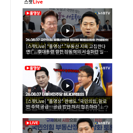
스팟
Live
[스팟Live] *풀영상* "부동산 지옥 고집한다
면!"...李대통령 향한 장동혁의 서슬퍼런 일갈
| 26.08.07 국민의힘 부동산정책 정상화 특별
위원회 전체회의
[스팟Live] *풀영상* 한병도 “국민의힘, 말로
만 주택 공급…공급 법안 처리 협조하라”｜
26.08.07 더불어민주당 원내대책회의