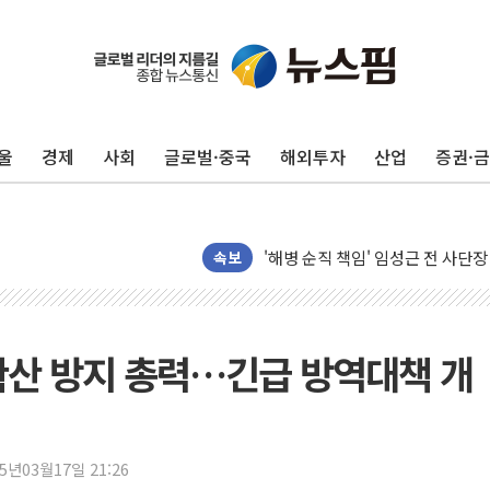
해군1함대 '창설 80주년' 기념식.
원주시, 첨단의료복합단지 지정 준
삼척시, 무건리 이끼폭포 생태탐방
울
경제
사회
글로벌·중국
해외투자
산업
증권·
전남광주 화정역 인근 도로 4중 
청도 문수리 야산서 산불 진화 중.
'해병 순직 책임' 임성근 전 사단장
속보
헥토이노베이션, 상반기 매출 첫 2
우리은행, 고창해상풍력에 4000억
NH농협은행, 모두투어 제휴 여행
확산 방지 총력…긴급 방역대책 개
민병덕 "오늘 67개 점포 영업 재
하나금융이 쏘아 올린 CIFO, 
종합특검, '尹 관저 이전 감사 무마
25년03월17일 21:26
코스피·코스닥 오전 동반 하락…내