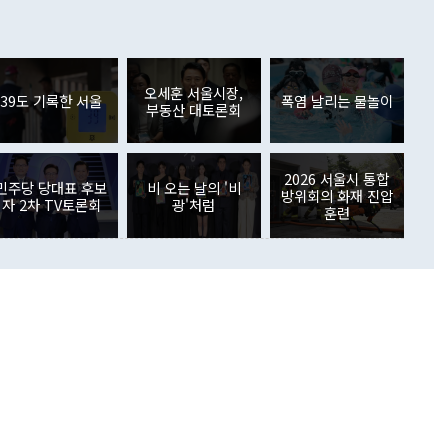
이 늘어난 데다 전월 분기배당에 따른 기저효과로 배당지급이
 어떤 희망이라 하더라도 그건 아직 조율되지 않은 방법"이
6000만달러 흑자를 나타냈다. 금융계정 순자산은 6월 중 467
들께서 디스카운트해 주시면 좋겠다"고 선을 그었다. 정 장관
러 증가해 월간 기준 역대 최대 증가 폭을 기록했다. 종전 최대
아 블라디보스토크에서 열리는 '동방경제포럼(EEF)'을 언급하
월(369억9000만달러)을 넘어선 것이다. 직접투자에서는 내국
원에서 (참석을) 검토하고 있다"고 발언한 데 대해서도 조 장관
가 80억1000만달러, 외국인의 국내투자가 46억3000만달러
외교부의 몫"이라며 "아직 거기까지 진도가 나가지 않았다"고
오세훈 서울시장,
. 증권투자에서는 외국인의 국내 주식 매도세가 이어졌다. 외
39도 기록한 서울
폭염 날리는 물놀이
부동산 대토론회
장관이 이날 소개한 대북 구상과 설명은 정부 내 조율을 거치지
주식 투자는 차익실현 매도 등의 영향으로 316억1000만달러
서 문제가 있다. 특히 주적 표현 대체와 국호 사용, 9·19 군
(-310억5000만달러)에 이어 역대 최대 순매도 기록을 다시
 4자회담 추진 등은 통일부 장관이 결정할 사안이 아니어서 월
국인의 국내 채권투자는 세계국채지수(WGBI) 자금 유입에도
이 나오고 있다. 이 대통령은 정 장관의 업무보고를 듣고 난
도래 영향으로 증가 폭이 줄어든 52억9000만달러를 기록했
2026 서울시 통합
무보고에 발표했다고 승인난 건 아니다"라고 재차 확인했다. 정
민주당 당대표 후보
비 오는 날의 '비
 해외 증권투자는 주식을 중심으로 35억6000만달러 증가했
방위회의 화재 진압
자 2차 TV토론회
광'처럼
통은 "정 장관의 발언 내용은 대부분 국가안전보장회의(NSC)
newspim.com
훈련
된 사안이 아닌 정 장관의 개인적 생각에 가깝다"며 "안보 관
이 정부의 공식 정책이 아닌 사안을 추진하겠다고 업무보고를
 면전에서 '국군통수권자가 나서야 한다'고 주장한 것은 심각
 5일 청와대 영빈관에서 열린 통일
 외교 안보 부처 업무보고에서 발언하고 있다. [사진=청와대]
장이 현 시점에서 이미 참고가 될 수 없는 과거의 경험 또는 사
식에 기반하고 있다는 것이다. 정 장관이 주장하는 구상은 급
 있는 북한의 전략과 한반도 및 국제 정세를 전혀 반영하지
 비판이 제기되고 있다. 정 장관이 "흘러간 선(先)비핵화만
현실을 바꾸지 못한다"고 언급한 것은 지금까지의 대북 접근
 있다. 북핵 위기 발발 이후 지금까지 모든 핵 협상에서 한국