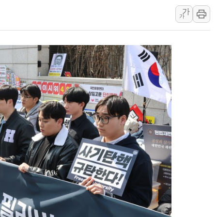
가
[3보] 북, 원산서 동해로 단거리 탄도
가
우크라 드론 전술, 중남미 콜롬비아에
동해해경, 독도 해상서 부유물 감긴 
주한미군 "오산기지 누출, 백린 아닌 
구미 폐염산처리업체서 불 2시간30여
해군과 함께하는 '불금전파, 송정' 시
강원도 폭염특보 11일째…온열질환·가