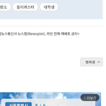
판소
필리버스터
대학생
뉴스통신사 뉴스핌(Newspim), 무단 전재-재배포 금지>
맨위로
더보기
arrow_forward_ios