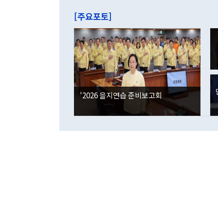
는 배당수입
주의에 근거한
줄면서 25억
[주요포토]
라며 "여러분
억1000만달
이 9월 러시
였던 올해 3
며 "정부 차
인의 해외투자
은 "그것은 
각각 증가했다
잘랐다. 정 
국인의 국내 
않았다는 점에
감소하며 전월
사합의 복원,
경신했다. 외
권이라는 지적
분기 말 만기
뒤 "여기 업
다. 내국인의
'2026 을지연습 준비보고회
부의 한 소식
다. eoyn2@
를 거쳐 결정
련 부처 장관
하고 대통령의
한 문제"라고 지적했다. 이재명 대통령이
외교 국방 등
2026.08.05 ◆시대착오적 접근, 대북 인식 오류 더욱 문제인 것은 정 장관
의 이같은 주
실과 다른 인
격히 변화하고
못하고 있다는
되뇌는 것은 
법을 호도하고