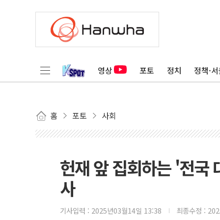
영상
포토
정치
정책·서
홈
포토
사회
헌재 앞 집회하는 '전국
사
기사입력 :
2025년03월14일 13:38
최종수정 :
20