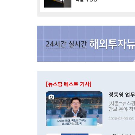
[뉴스핌 베스트 기사]
정동영 업무
[서울=뉴스핌
안보 분야 정
평화공존 발전
2026-08-06 06:
발언 중에는 
언한 것이 있
령은 공개적으