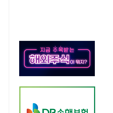
미사일 1발 발사… 올해 10번째·42일 만 도발
 새 안보 위기… 반군·마약카르텔이 습득해 전투 활용
어선 구조
무해한 표면 부식 물질"
분만에 진화...외국인 노동자 숨져
즌2
축 피해 최소화 '총력 대응'