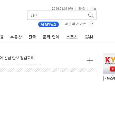
2026.08.07 (금)
ENG
中文
|
|
재회…로봇·AI 데이터센터·모빌리티 구체화
패밀리 사이트
·아이온큐·도어대시↑ VS 샌디스크·피그마·앱러빈↓
금융
부동산
전국
문화·연예
스포츠
GAM
 반대…상법·자본시장법 개정 논의"
 차익실현 속 혼조세...웨스턴디지털·샌디스크↓
에 긴급 안보 점검회의
호르무즈 재개방 기대에 강세
조까지, 상승...호실적 보고 기업 상승세 뚜렷
인 '사파리' 공격… 시민들 공포감 극대화 전략
' 임시 주총 기대감에 홀로 상한가…마진 잔액은 사상 최고
버리지 위험수위…숨은 차입이 더 큰 변수"
대응 1단계 진압 중
야, 경쟁상대 中과 비교해야"
하는 '선봉'의 대민 봉사