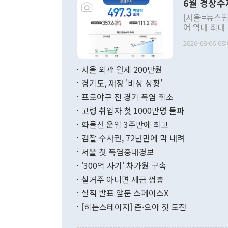
6월 경상수
주의적 희망에
관의 대북 정
[서울=뉴스핌
관 부처 장관
어 역대 최대
관의 무리한 
출 호조로 월
다. [정동영 통일부 장관이 지난달 23일 오후 서울 종로구 정부서울청사에
2026-08-06 08:
료=한국은행] 한국은행이 6일 발표한 '2026년 6월 국제수지(잠정)'에
서 취임 1주년 
면 지난 6월
부 장관 권한
1000만달러
서울 외곽 월세 200만원
발전 구상'을
이에 따라 올
적 갈등 해결
경기도, 재정 '비상 상황'
했다. 경상수
결과 혐오의 
9000만달러
프로야구 전 경기 폭염 취소
년간의 CVI
지 기준 상품
고령 취업자 첫 1000만명 돌파
무너졌다고도 
며 월간 기준
현실을 바꾸는
달러로 38.
화물선 운임 3주만에 최고
를 평화 체제
196.9% 급
검찰 수사권, 72년만에 막 내려
함께 4자 대
수출은 160
지만 이 대통
서울 첫 폭염중대경보
(18.6%) 
화공존 정책이
했다. 통관 기
'300억 사기' 차가원 구속
다"고 지적했
(16.4%)
투리가 잡혀 
실거주 아니면 세금 껑충
월(-10억9
쁜 상황이 초
증가와 유류할
실적 발표 앞둔 스페이스X
9·19 군사
기록했지만 
[히든스테이지] 즌·오아 첫 도전
"우리의 선의
로 전환됐다.
으로 약간의 의문
를 기록해 전
관은 업무보고