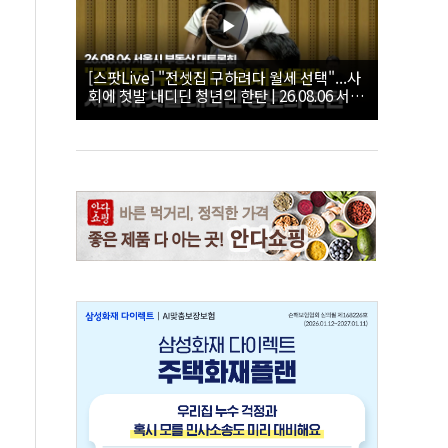
[스팟Live] "전셋집 구하려다 월세 선택"...사
회에 첫발 내디딘 청년의 한탄 | 26.08.06 서울
시 부동산 대토론회