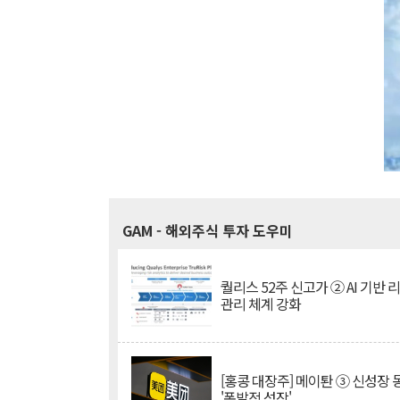
GAM
- 해외주식 투자 도우미
퀄리스 52주 신고가 ② AI 기반 
관리 체계 강화
[홍콩 대장주] 메이퇀 ③ 신성장
'폭발적 성장'