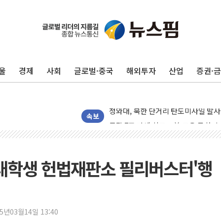
구광모, 내주 실리콘밸리서 젠슨 황 
뉴욕증시 개장 전 특징주...모더나
울
경제
사회
글로벌·중국
해외투자
산업
증권·
김정관 장관 "영업이익 N% 성과급
뉴욕증시 프리뷰, 미 주가선물 AI주
청와대, 북한 단거리 탄도미사일 발사
금값 7주 만에 최고…美 고용 둔화·
속보
[인도증시] 중동 긴장 완화에 실적 호
러, 1인칭시점 드론으로 우크라 민간
[베트남 증시] 지수 하락 속 'DGC
 대학생 헌법재판소 필리버스터'행
'월가의 황제' 다이먼 "금융시장 레
양주 섬유염색공장서 화재 1명 중상…
김정관 산업부 장관 "주 52시간 손봐
25년03월14일 13:40
해군 1함대 창설 80주년…지역과 함께