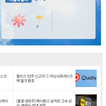
Mute
리스크
퀄리스 52주 신고가 ① 어닝서프라이즈
에 월가 환호
 동력의
[홍콩 대장주] 메이퇀② 실적은 고속 상
승, 밸류는 역대 저점