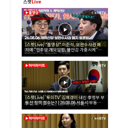
스팟
Live
[스팟Live] *풀영상* 이준석, 보완수사권 폐
지에 "민주당 개악입법, 불안감 가중시켜"｜
26.08.06 개혁신당 보완수사권 폐지 토론회
[스팟Live] '투미TV' 김제경이 내린 李정부 부
동산 정책 점수는? | 26.08.06 서울시 부동산
대토론회