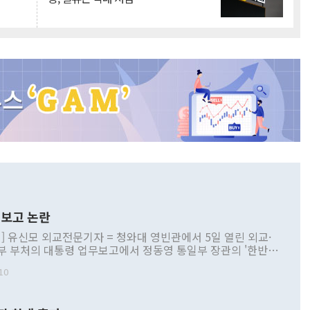
보고 논란
] 유신모 외교전문기자 = 청와대 영빈관에서 5일 열린 외교·
부 부처의 대통령 업무보고에서 정동영 통일부 장관의 '한반도
 구상'과 업무보고 발언이 논란을 빚고 있다. 이날 정 장관의
10
정부 내 조율을 거치지 않은 사안을 정책으로 추진하겠다고 공
는가 하면 사실 관계에 맞지 않은 설명도 있었다. 이재명 대통
로 신중을 기해 달라고 경고했고, 조현 외교부 장관은 '이상