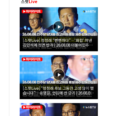
스팟
Live
[스팟Live] 정청래 “뻔뻔하다”…‘화합’ 꺼낸
김민석에 정면 반격 | 26.08.08 더불어민주당
당대표·최고위원 후보 제주 합동연설회
[스팟Live] “정청래 후보 그동안 고생 많이 했
습니다”…송영길, 연임에 선 긋기 | 26.08.08
더불어민주당 당대표·최고위원 후보 제주 합
동연설회