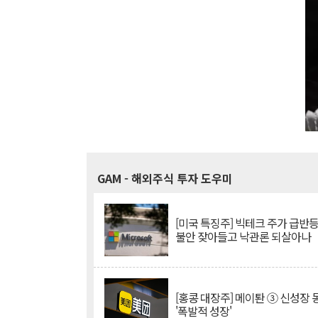
GAM
- 해외주식 투자 도우미
[미국 특징주] 빅테크 주가 급반등..
불안 잦아들고 낙관론 되살아나
[홍콩 대장주] 메이퇀 ③ 신성장
'폭발적 성장'