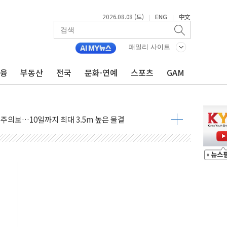
2026.08.08 (토)
ENG
中文
|
|
자 기림의 날 참석..."국제적 시민 연대로 목소리 내야"
패밀리 사이트
루질 중 실종 60대 나흘만에 숨진 채 발견
금융
부동산
전국
문화·연예
스포츠
GAM
니 흉기 살해 10대 아들 체포
 '뻔뻔' 받아친 정청래…제주 연설서 신경전 고조
재검토 지시…與 "적극 환영"·野 "졸속 국정"
주의보…10일까지 최대 3.5m 높은 물결
 사망 23명…정부, 비상대응기구 가동
, 수도 베이징도 부동산 규제 철폐
수위 상승으로 피서객 7명 고립…전원 구조
'별똥별 멍' 운영…페르세우스 유성우 관측
 시간당 50mm 이상 폭우…호우경보 발효
90대 숨져…온열질환 여부 조사
기능시험 오전 집중 편성…체감온도 38도 넘으면 중단