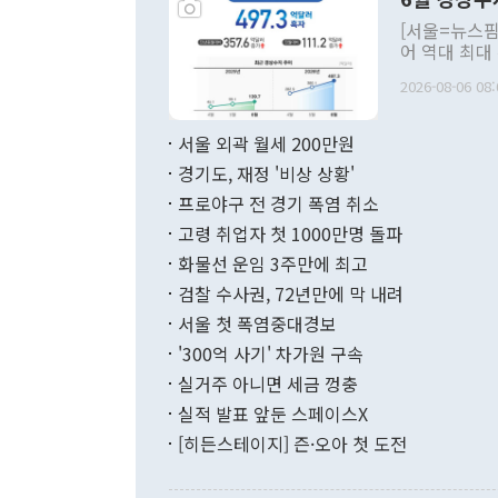
주의적 희망에
관의 대북 정
[서울=뉴스핌
관 부처 장관
어 역대 최대
관의 무리한 
출 호조로 월
다. [정동영 통일부 장관이 지난달 23일 오후 서울 종로구 정부서울청사에
2026-08-06 08:
료=한국은행] 한국은행이 6일 발표한 '2026년 6월 국제수지(잠정)'에
서 취임 1주년 
면 지난 6월
부 장관 권한
1000만달러
서울 외곽 월세 200만원
발전 구상'을
이에 따라 올
적 갈등 해결
경기도, 재정 '비상 상황'
했다. 경상수
결과 혐오의 
9000만달러
프로야구 전 경기 폭염 취소
년간의 CVI
지 기준 상품
고령 취업자 첫 1000만명 돌파
무너졌다고도 
며 월간 기준
현실을 바꾸는
달러로 38.
화물선 운임 3주만에 최고
를 평화 체제
196.9% 급
검찰 수사권, 72년만에 막 내려
함께 4자 대
수출은 160
지만 이 대통
서울 첫 폭염중대경보
(18.6%) 
화공존 정책이
했다. 통관 기
'300억 사기' 차가원 구속
다"고 지적했
(16.4%)
투리가 잡혀 
실거주 아니면 세금 껑충
월(-10억9
쁜 상황이 초
증가와 유류할
실적 발표 앞둔 스페이스X
9·19 군사
기록했지만 
[히든스테이지] 즌·오아 첫 도전
"우리의 선의
로 전환됐다.
으로 약간의 의문
를 기록해 전
관은 업무보고
는 배당수입