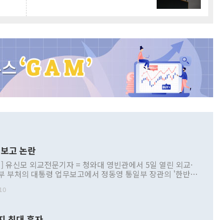
보고 논란
] 유신모 외교전문기자 = 청와대 영빈관에서 5일 열린 외교·
부 부처의 대통령 업무보고에서 정동영 통일부 장관의 '한반도
 구상'과 업무보고 발언이 논란을 빚고 있다. 이날 정 장관의
10
정부 내 조율을 거치지 않은 사안을 정책으로 추진하겠다고 공
는가 하면 사실 관계에 맞지 않은 설명도 있었다. 이재명 대통
로 신중을 기해 달라고 경고했고, 조현 외교부 장관은 '이상
지 최대 흑자