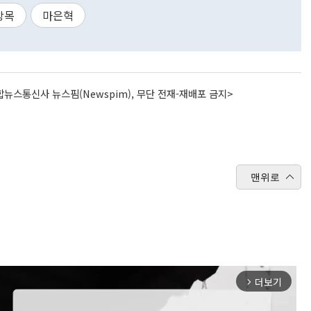
상목
마은혁
뉴스통신사 뉴스핌(Newspim), 무단 전재-재배포 금지>
맨위로
더보기
arrow_forward_ios