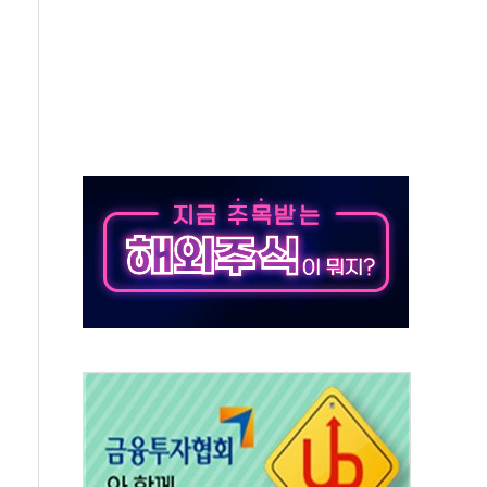
가누르기 방지법' 전면 재검토 지시
 시간당 20~30mm 강한 비...가뭄 해소될 듯
지속…내륙 곳곳 소나기
 검토, 민주당 스스로 원칙 뒤집는 것"
…청주·진천 35도, 곳곳 소나기
지·공소청 출범…피해자들 '범죄 사각지대' 우려
 보안 새판 짠다…'자율규제단체' 타진