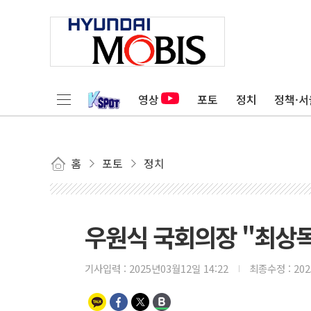
영상
포토
정치
정책·서
홈
포토
정치
우원식 국회의장 "최상목
기사입력 :
2025년03월12일 14:22
최종수정 :
20