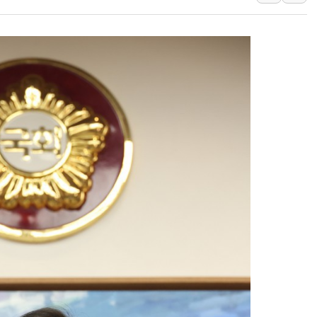
李대통령, 'ISA·주
'호우 특보' 경북 울진
주말 무더위·열대야 
오세훈 "용산공원 주택
충북 주말 무더위 지속
10월 보완수사권 폐
한상협, 업계 개인정보