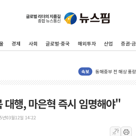
추미애, '위안부' 피해
인천 선재도 갯벌서 해
울
경제
사회
글로벌·중국
해외투자
산업
증권·
인천서 말다툼 중 어머
'화합' 꺼낸 김민석에
李대통령, ISA 개편 
동해중부 전 해상 풍랑
속보
연일 폭염에 온열질환
中 전방위 아파트 부양
인제 용대리 계곡서 
 대행, 마은혁 즉시 임명해야"
동해시, 11~14일 
강원 중·남부 동해안
25년03월12일 14:22
청양 밭에서 일하던 
가
가
폭염에 車 운전면허 