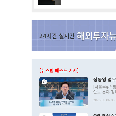
[뉴스핌 베스트 기사]
정동영 업무
[서울=뉴스핌
안보 분야 정
평화공존 발전
2026-08-06 06:
발언 중에는 
언한 것이 있
령은 공개적으
6월 경상수