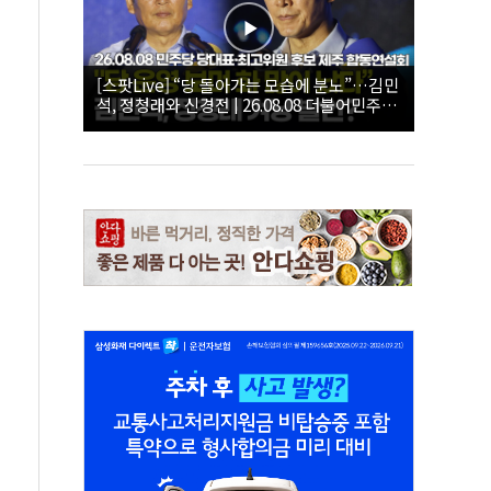
[스팟Live] “당 돌아가는 모습에 분노”…김민
석, 정청래와 신경전 | 26.08.08 더불어민주당
당대표·최고위원 후보 제주 합동연설회