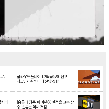
Mute
.AI
클라우드플레어 14% 급등해 신고
점...AI 지출 확대에 전망 상향
 동력의
[홍콩 대장주] 메이퇀② 실적은 고속 상
승, 밸류는 역대 저점