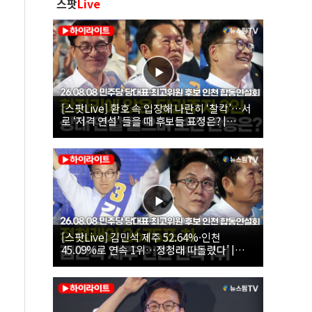
스팟
Live
[스팟Live] 환호 속 입장해 나란히 ‘찰칵’…서
로 ‘저격 연설’ 들을 때 후보들 표정은? |
26.08.08 더불어민주당 당대표·최고위원 후
보 인천 합동연설회
[스팟Live] 김민석 제주 52.64%·인천
45.09%로 연속 1위…정청래 따돌렸다’ |
26.08.08 더불어민주당 당대표·최고위원 후
보 인천 합동연설회