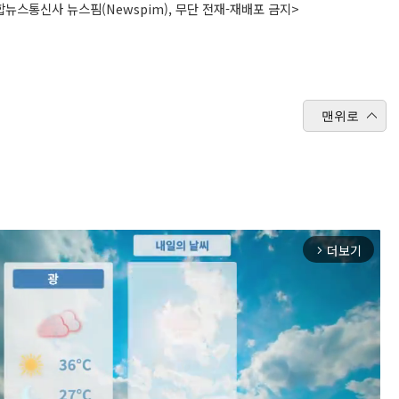
뉴스통신사 뉴스핌(Newspim), 무단 전재-재배포 금지>
맨위로
더보기
arrow_forward_ios