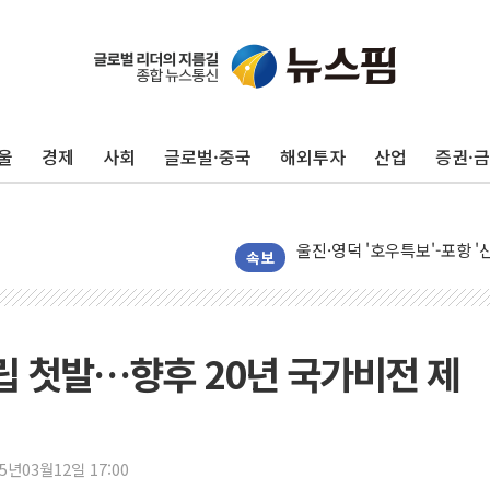
울
경제
사회
글로벌·중국
해외투자
산업
증권·
포항시 재난예산 40억 긴급 
울진·영덕 '호우특보'-포항 '
[종합] 김민석, 정청래에 '0.86
속보
인천 합동연설회 나선 송영길
김민석, 2주차 제주·인천 경선서
인사하는 김민석 당대표 후보
수립 첫발…향후 20년 국가비전 제
[속보] 민주, 제주·인천 경선 결
[속보] 민주, 인천 경선 결과 발
[속보] 민주, 제주 경선 결과 발
25년03월12일 17:00
이번주 국내 주요 금융일정(8.1