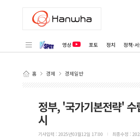
영상
포토
정치
정책·서
홈
경제
경제일반
정부, '국가기본전략' 
시
기사입력 :
2025년03월12일 17:00
최종수정 :
20