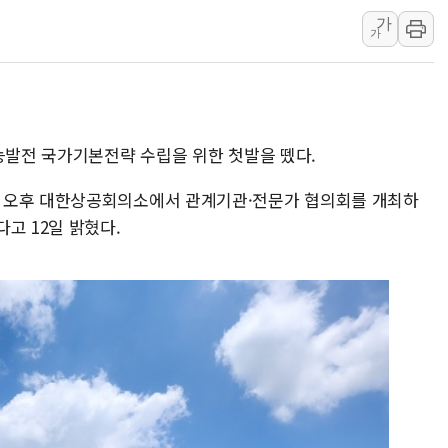
가
美, 이란전 출구전략 만지작
가
강릉·동해·삼척 시간당 최대 
폐기물 수거하다 참변…60대
서울 중랑구 주택가서 흉기 난
李대통령 "결혼 때문에 손해 
가능발전 국가기본전략 수립을 위한 첫발을 뗐다.
여수 오동도 인근 해상서 모
 오후 대한상공회의소에서 관계기관·전문가 협의회를 개최하
추미애, '위안부' 피해자 기림
고 12일 밝혔다.
인천 선재도 갯벌서 해루질 중
인천서 말다툼 중 어머니 흉기
'화합' 꺼낸 김민석에 '뻔뻔