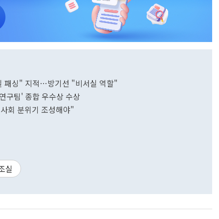
실 패싱" 지적…방기선 "비서실 역할"
연구팀' 종합 우수상 수상
직사회 분위기 조성해야"
조실