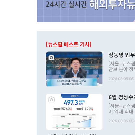
[뉴스핌 베스트 기사]
정동영 업무
[서울=뉴스핌
안보 분야 정
평화공존 발전
2026-08-06 06:
발언 중에는 
언한 것이 있
령은 공개적으
6월 경상수
주의적 희망에
관의 대북 정
[서울=뉴스핌
관 부처 장관
어 역대 최대
관의 무리한 
출 호조로 월
다. [정동영 통일부 장관이 지난달 23일 오후 서울 종로구 정부서울청사에
2026-08-06 08:
료=한국은행] 한국은행이 6일 발표한 '2026년 6월 국제수지(잠정)'에
서 취임 1주년 
면 지난 6월
부 장관 권한
1000만달러