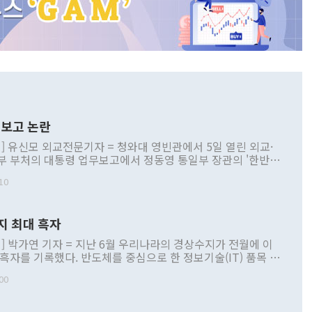
보고 논란
] 유신모 외교전문기자 = 청와대 영빈관에서 5일 열린 외교·
부 부처의 대통령 업무보고에서 정동영 통일부 장관의 '한반도
 구상'과 업무보고 발언이 논란을 빚고 있다. 이날 정 장관의
10
정부 내 조율을 거치지 않은 사안을 정책으로 추진하겠다고 공
는가 하면 사실 관계에 맞지 않은 설명도 있었다. 이재명 대통
로 신중을 기해 달라고 경고했고, 조현 외교부 장관은 '이상
지 최대 흑자
 근거한 비현실적 구상'이라는 비판을 내놨다. 그동안 정 장
책 관련 발언이 물의를 빚은 적은 여러 번 있지만 대통령과 유
] 박가연 기자 = 지난 6월 우리나라의 경상수지가 전월에 이
이 공개적으로 부정적 입장을 표명한 것은 이례적이다. 정 장
 흑자를 기록했다. 반도체를 중심으로 한 정보기술(IT) 품목 수
대북 접근법과 월권을 제어해야 한다는 목소리도 높아지고 있
간 상품수출이 처음으로 1000억달러를 넘어선 영향이다. [자
00
 따르
기자간담회를 하고 있다. [사진=통일부] 2026.07.23 ◆통일
 경상수지는 497억3000만달러 흑자로 집계됐다. 전월(386억
 넘어선 주장 정 장관은 이날 업무보고에서 '한반도 평화공존
)에 이어 두 달 연속 월간 기준 역대 최대 기록을 갈아치웠다.