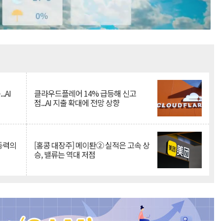
Mute
.AI
클라우드플레어 14% 급등해 신고
점...AI 지출 확대에 전망 상향
 동력의
[홍콩 대장주] 메이퇀② 실적은 고속 상
승, 밸류는 역대 저점