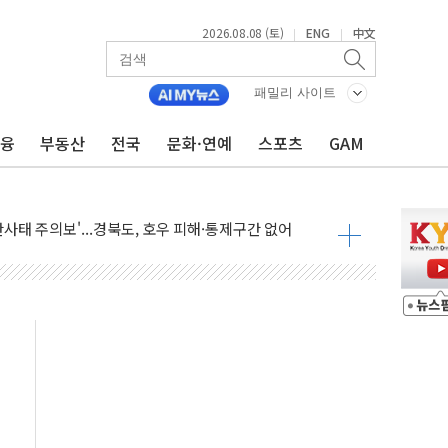
2026.08.08 (토)
ENG
中文
|
|
패밀리 사이트
금융
부동산
전국
문화·연예
스포츠
GAM
투입…고수온 양식장 복구·지원 '총력'
산사태 주의보'...경북도, 호우 피해·통제구간 없어
%p' 차 재역전 성공...金 45.42% vs 鄭 44.56%
·정청래·김민석 당대표 후보
 정청래에 승리...47.75% vs 42.08%
과 발표...김민석 47.75% 정청래 42.08%
표...김민석 45.09% 정청래 43.27% 송영길 11.63%
표...김민석 52.64% 정청래 39.89% 송영길 7.47%
0~8.14)