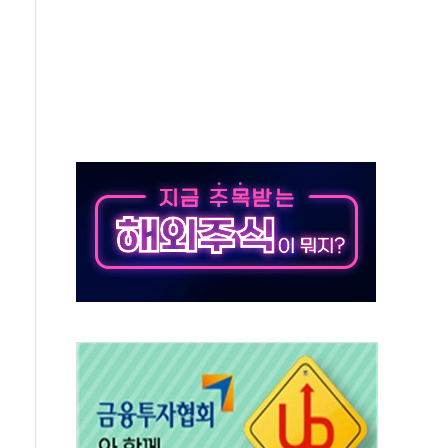
…공습 한계·탄약 부족 현실화
50㎜ 폭우…강원 동해안 강한 비 이어져
 환경미화원 수거차에 치여 사망
동…60대 남성 2명 숨져
보는 일 없게"…'결혼 페널티' 22개 과제 손본다
터보트 전복…1명 사망·1명 실종
의 날 참석..."국제적 시민 연대로 목소리 내야"
 실종 60대 나흘만에 숨진 채 발견
 살해 10대 아들 체포
' 받아친 정청래…제주 연설서 신경전 고조