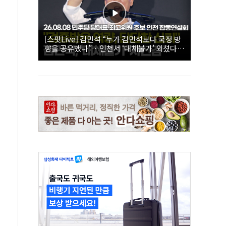
[스팟Live] 김민석 “누가 김민석보다 국정 방
향을 공유했나”…인천서 ‘대체불가’ 외쳤다 |
26.08.08 더불어민주당 당대표·최고위원 후
보 인천 합동연설회