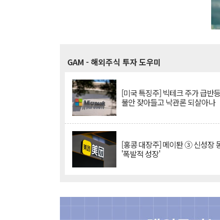
GAM
- 해외주식 투자 도우미
[미국 특징주] 빅테크 주가 급반등..
불안 잦아들고 낙관론 되살아나
[홍콩 대장주] 메이퇀 ③ 신성장
'폭발적 성장'