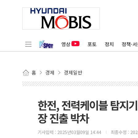
영상
포토
정치
정책·서
홈
경제
경제일반
한전, 전력케이블 탐지
장 진출 박차
기사입력 :
2025년03월09일 14:44
최종수정 :
20