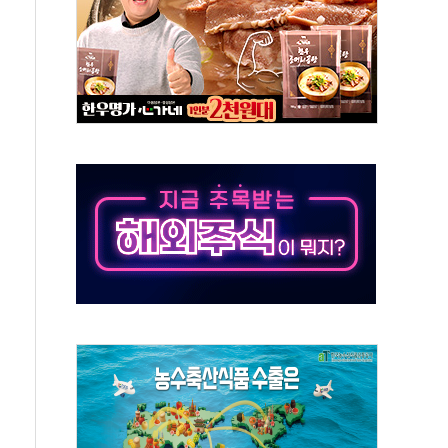
0~8.14)
…공습 한계·탄약 부족 현실화
50㎜ 폭우…강원 동해안 강한 비 이어져
 환경미화원 수거차에 치여 사망
동…60대 남성 2명 숨져
보는 일 없게"…'결혼 페널티' 22개 과제 손본다
터보트 전복…1명 사망·1명 실종
의 날 참석..."국제적 시민 연대로 목소리 내야"
 실종 60대 나흘만에 숨진 채 발견
 살해 10대 아들 체포
' 받아친 정청래…제주 연설서 신경전 고조
지시…與 "적극 환영"·野 "졸속 국정"