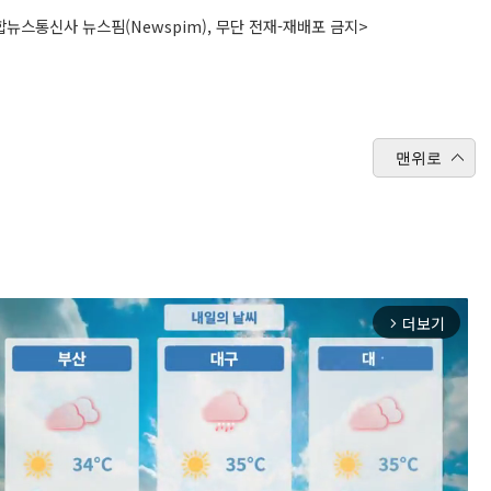
뉴스통신사 뉴스핌(Newspim), 무단 전재-재배포 금지>
맨위로
더보기
arrow_forward_ios