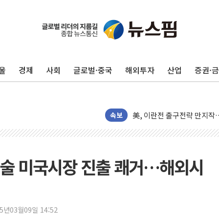
울
경제
사회
글로벌·중국
해외투자
산업
증권·
울진·영덕 '호우특보'-포항 '
속보
[종합] 김민석, 정청래에 '0.86
인천 합동연설회 나선 송영길
김민석, 2주차 제주·인천 경선서
기술 미국시장 진출 쾌거…해외시
인사하는 김민석 당대표 후보
[속보] 민주, 제주·인천 경선 결
[속보] 민주, 인천 경선 결과 발
25년03월09일 14:52
[속보] 민주, 제주 경선 결과 발