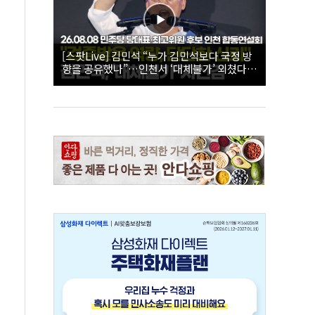
[스팟Live] 김민석 “누가 김민석보다 국정 방
향을 공유했나”…인천서 ‘대체불가’ 외쳤다 |
26.08.08 더불어민주당 당대표·최고위원 후
보 인천 합동연설회