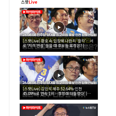
스팟
Live
[스팟Live] 환호 속 입장해 나란히 ‘찰칵’…서
로 ‘저격 연설’ 들을 때 후보들 표정은? |
26.08.08 더불어민주당 당대표·최고위원 후
보 인천 합동연설회
[스팟Live] 김민석 제주 52.64%·인천
45.09%로 연속 1위…정청래 따돌렸다’ |
26.08.08 더불어민주당 당대표·최고위원 후
보 인천 합동연설회