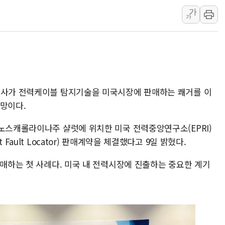
가
이번주 국내 주요 금융일정(8.1
가
美, 이란전 출구전략 만지작
강릉·동해·삼척 시간당 최대 
폐기물 수거하다 참변…60대
서울 중랑구 주택가서 흉기 난
李대통령 "결혼 때문에 손해 
공사가 전력케이블 탐지기술을 미국시장에 판매하는 쾌거를 이
여수 오동도 인근 해상서 모
전망이다.
추미애, '위안부' 피해자 기림
 노스캐롤라이나주 샬럿에 위치한 미국 전력중앙연구소(EPRI)
인천 선재도 갯벌서 해루질 중
Fault Locator) 판매계약을 체결했다고 9일 밝혔다.
인천서 말다툼 중 어머니 흉기
판매하는 첫 사례다. 미국 내 전력시장에 진출하는 중요한 계기
'화합' 꺼낸 김민석에 '뻔뻔
李대통령, ISA 개편 재검토 