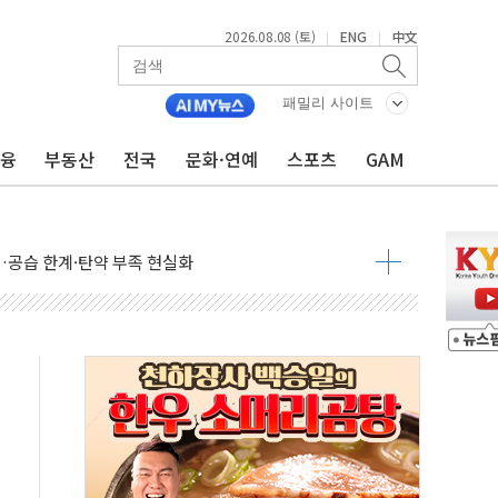
2026.08.08 (토)
ENG
中文
|
|
패밀리 사이트
금융
부동산
전국
문화·연예
스포츠
GAM
산사태 주의보'...경북도, 호우 피해·통제구간 없어
%p' 차 재역전 성공...金 45.42% vs 鄭 44.56%
·정청래·김민석 당대표 후보
 정청래에 승리...47.75% vs 42.08%
과 발표...김민석 47.75% 정청래 42.08%
표...김민석 45.09% 정청래 43.27% 송영길 11.63%
표...김민석 52.64% 정청래 39.89% 송영길 7.47%